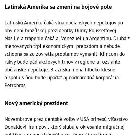
Latinská Amerika sa zmení na bojové pole
Latinskú Ameriku čaká vlna občianskych nepokojov po
obvinení brazílskej prezidentky Dilmy Rousseffovej.
Násilie a trápenie čaká aj Venezuelu a Argentínu. Druhá z
menovaných trpí ekonomickým prepadom a nebude
schopná sa zo zovretia problémov vymaniť. Klincom do
rakvy bude pád akciových trhov v regióne a rozsiahle
občianske nepokoje. Brazílska mena hlboko klesne
a spolu s ňou bude upadať aj nadnárodná korporácia
Petrobras.
Nový americký prezident
Novembrové prezidentské voľby v USA prinesú víťazstvo
Donaldovi Trumpovi, ktorý sľubuje okresanie migračnej
politiky a zmenu daňového systému, či rozšírenie