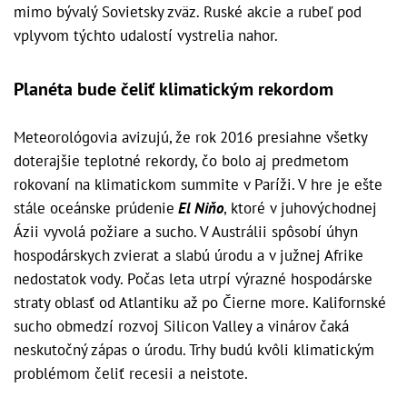
mimo bývalý Sovietsky zväz. Ruské akcie a rubeľ pod
vplyvom týchto udalostí vystrelia nahor.
Planéta bude čeliť klimatickým rekordom
Meteorológovia avizujú, že rok 2016 presiahne všetky
doterajšie teplotné rekordy, čo bolo aj predmetom
rokovaní na klimatickom summite v Paríži. V hre je ešte
stále oceánske prúdenie
El Niňo
, ktoré v juhovýchodnej
Ázii vyvolá požiare a sucho. V Austrálii spôsobí úhyn
hospodárskych zvierat a slabú úrodu a v južnej Afrike
nedostatok vody. Počas leta utrpí výrazné hospodárske
straty oblasť od Atlantiku až po Čierne more. Kalifornské
sucho obmedzí rozvoj Silicon Valley a vinárov čaká
neskutočný zápas o úrodu. Trhy budú kvôli klimatickým
problémom čeliť recesii a neistote.