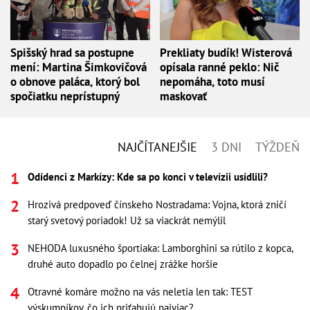
Spišský hrad sa postupne
Prekliaty budík! Wisterová
mení: Martina Šimkovičová
opísala ranné peklo: Nič
o obnove paláca, ktorý bol
nepomáha, toto musí
spočiatku neprístupný
maskovať
NAJČÍTANEJŠIE
3 DNI
TÝŽDEŇ
Odídenci z Markízy: Kde sa po konci v televízii usídlili?
Hrozivá predpoveď čínskeho Nostradama: Vojna, ktorá zničí
starý svetový poriadok! Už sa viackrát nemýlil
NEHODA luxusného športiaka: Lamborghini sa rútilo z kopca,
druhé auto dopadlo po čelnej zrážke horšie
Otravné komáre možno na vás neletia len tak: TEST
výskumníkov, čo ich priťahujú najviac?