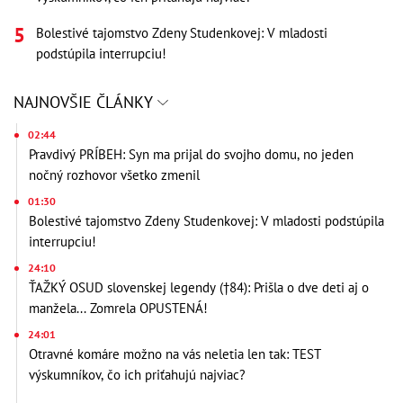
Bolestivé tajomstvo Zdeny Studenkovej: V mladosti
podstúpila interrupciu!
NAJNOVŠIE ČLÁNKY
02:44
Pravdivý PRÍBEH: Syn ma prijal do svojho domu, no jeden
nočný rozhovor všetko zmenil
01:30
Bolestivé tajomstvo Zdeny Studenkovej: V mladosti podstúpila
interrupciu!
24:10
ŤAŽKÝ OSUD slovenskej legendy (†84): Prišla o dve deti aj o
manžela... Zomrela OPUSTENÁ!
24:01
Otravné komáre možno na vás neletia len tak: TEST
výskumníkov, čo ich priťahujú najviac?