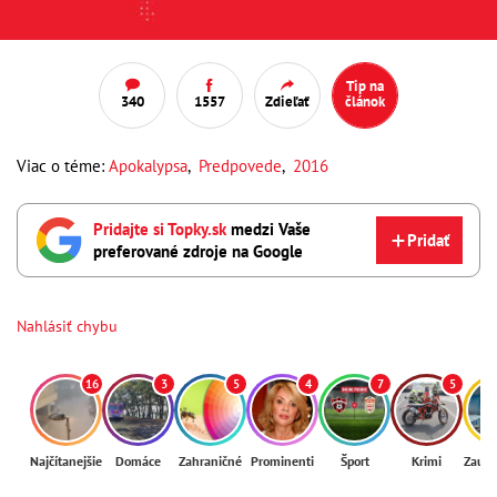
Tip na
340
1557
Zdieľať
článok
Viac o téme:
Apokalypsa
,
Predpovede
,
2016
Pridajte si Topky.sk
medzi Vaše
Pridať
preferované zdroje na Google
Nahlásiť chybu
16
3
5
4
7
5
Najčítanejšie
Domáce
Zahraničné
Prominenti
Šport
Krimi
Zaují