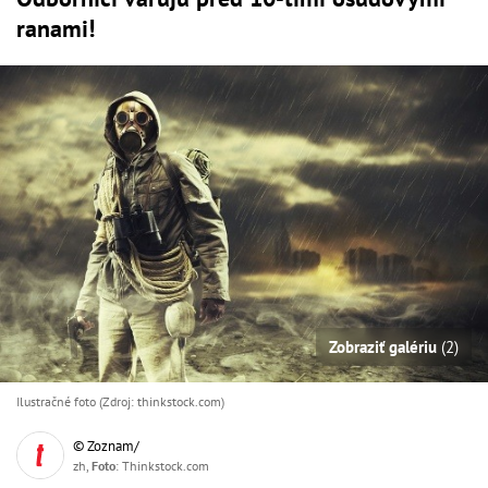
ranami!
Zobraziť galériu
(2)
Ilustračné foto (Zdroj: thinkstock.com)
© Zoznam/
zh,
Foto
: Thinkstock.com