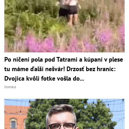
Po ničení pola pod Tatrami a kúpaní v plese
tu máme ďalší nešvár! Drzosť bez hraníc:
Dvojica kvôli fotke vošla do...
Domáce