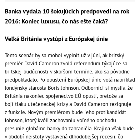
Banka vydala 10 šokujúcich predpovedí na rok
2016: Koniec luxusu, čo nás ešte čaká?
Veľká Británia vystúpi z Európskej únie
Tento scenár by sa mohol vyplniť už v júni, ak britský
premiér David Cameron zvolá referendum týkajúce sa
britskej budúcnosti v skoršom termíne, ako sa pôvodne
predpokladalo. Po opustení Európskej únie volá napríklad
londýnsky starosta Boris Johnson. Odborníci si myslia, že
Británia nakoniec spojenectvo EÚ opustí, pretože sa
bojí tlaku utečeneckej krízy a David Cameron rezignuje
z funkcie. Novým premiérom bude jeho protikandidát
Johnson, ktorý kvôli zachovaniu voľného obchodu
presunie globálne banky do zahraničia. Krajina však bude
v období neistoty vystavená dlhodobejšej recesii, čo