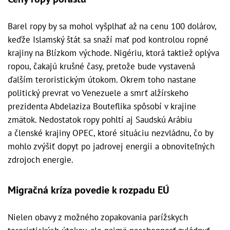
Barel ropy by sa mohol vyšplhať až na cenu 100 dolárov,
keďže Islamský štát sa snaží mať pod kontrolou ropné
krajiny na Blízkom východe. Nigériu, ktorá taktiež oplýva
ropou, čakajú krušné časy, pretože bude vystavená
ďalším teroristickým útokom. Okrem toho nastane
politický prevrat vo Venezuele a smrť alžírskeho
prezidenta Abdelaziza Bouteflika spôsobí v krajine
zmätok. Nedostatok ropy pohltí aj Saudskú Arábiu
a členské krajiny OPEC, ktoré situáciu nezvládnu, čo by
mohlo zvýšiť dopyt po jadrovej energii a obnoviteľných
zdrojoch energie.
Migračná kríza povedie k rozpadu EÚ
Nielen obavy z možného zopakovania parížskych