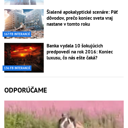
Šialené apokalyptické scenáre: Päť
dôvodov, prečo koniec sveta vraj
nastane v tomto roku
167 FB INTERAKCIÍ
Banka vydala 10 šokujúcich
predpovedí na rok 2016: Koniec
luxusu, čo nás ešte čaká?
136 FB INTERAKCIÍ
ODPORÚČAME