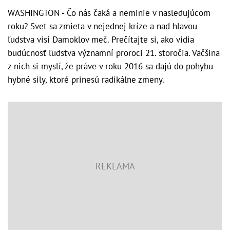
WASHINGTON - Čo nás čaká a neminie v nasledujúcom
roku? Svet sa zmieta v nejednej kríze a nad hlavou
ľudstva visí Damoklov meč. Prečítajte si, ako vidia
budúcnosť ľudstva významní proroci 21. storočia. Väčšina
z nich si myslí, že práve v roku 2016 sa dajú do pohybu
hybné sily, ktoré prinesú radikálne zmeny.