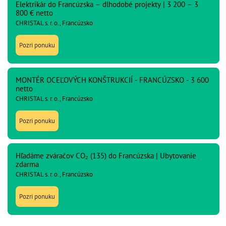
Elektrikár do Francúzska – dlhodobé projekty | 3 200 – 3
800 € netto
CHRISTAL s. r. o., Francúzsko
Pozri ponuku
MONTÉR OCEĽOVÝCH KONŠTRUKCIÍ - FRANCÚZSKO - 3 600
netto
CHRISTAL s. r. o., Francúzsko
Pozri ponuku
Hľadáme zváračov CO₂ (135) do Francúzska | Ubytovanie
zdarma
CHRISTAL s. r. o., Francúzsko
Pozri ponuku