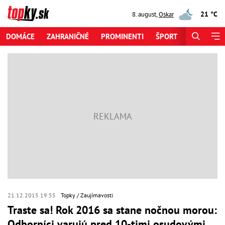
21 °C
8. august
,
Oskar
DOMÁCE
ZAHRANIČNÉ
PROMINENTI
ŠPORT
ZAUJÍMAV
21.12.2015 19:55
Topky
Zaujímavosti
Traste sa! Rok 2016 sa stane nočnou morou:
Odborníci varujú pred 10-timi osudovými