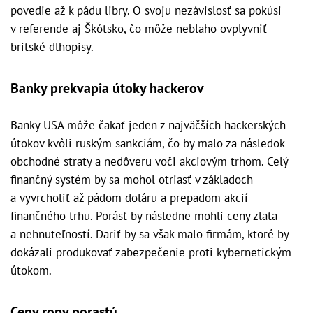
povedie až k pádu libry. O svoju nezávislosť sa pokúsi
v referende aj Škótsko, čo môže neblaho ovplyvniť
britské dlhopisy.
Banky prekvapia útoky hackerov
Banky USA môže čakať jeden z najväčších hackerských
útokov kvôli ruským sankciám, čo by malo za následok
obchodné straty a nedôveru voči akciovým trhom. Celý
finančný systém by sa mohol otriasť v základoch
a vyvrcholiť až pádom doláru a prepadom akcií
finančného trhu. Porásť by následne mohli ceny zlata
a nehnuteľností. Dariť by sa však malo firmám, ktoré by
dokázali produkovať zabezpečenie proti kybernetickým
útokom.
Ceny ropy porastú