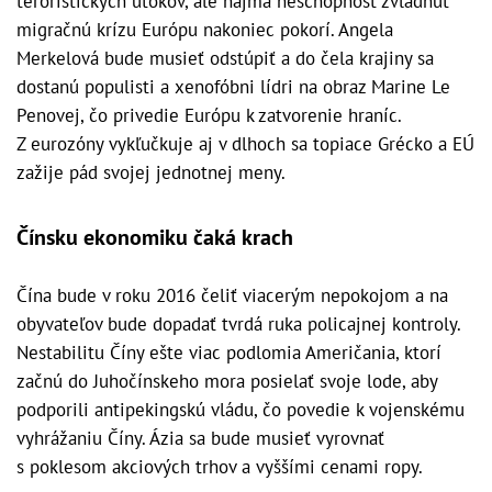
teroristických útokov, ale najmä neschopnosť zvládnuť
migračnú krízu Európu nakoniec pokorí. Angela
Merkelová bude musieť odstúpiť a do čela krajiny sa
dostanú populisti a xenofóbni lídri na obraz Marine Le
Penovej, čo privedie Európu k zatvorenie hraníc.
Z eurozóny vykľučkuje aj v dlhoch sa topiace Grécko a EÚ
zažije pád svojej jednotnej meny.
Čínsku ekonomiku čaká krach
Čína bude v roku 2016 čeliť viacerým nepokojom a na
obyvateľov bude dopadať tvrdá ruka policajnej kontroly.
Nestabilitu Číny ešte viac podlomia Američania, ktorí
začnú do Juhočínskeho mora posielať svoje lode, aby
podporili antipekingskú vládu, čo povedie k vojenskému
vyhrážaniu Číny. Ázia sa bude musieť vyrovnať
s poklesom akciových trhov a vyššími cenami ropy.