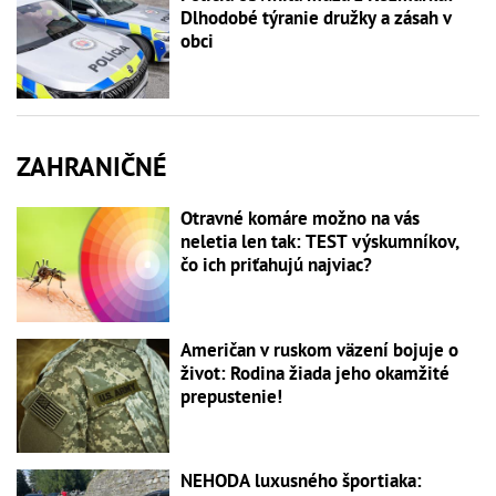
Dlhodobé týranie družky a zásah v
obci
ZAHRANIČNÉ
Otravné komáre možno na vás
neletia len tak: TEST výskumníkov,
čo ich priťahujú najviac?
Američan v ruskom väzení bojuje o
život: Rodina žiada jeho okamžité
prepustenie!
NEHODA luxusného športiaka: