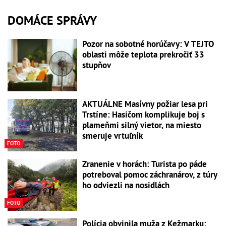
DOMÁCE SPRÁVY
Pozor na sobotné horúčavy: V TEJTO
oblasti môže teplota prekročiť 33
stupňov
AKTUÁLNE Masívny požiar lesa pri
Trstíne: Hasičom komplikuje boj s
plameňmi silný vietor, na miesto
smeruje vrtuľník
FOTO
Zranenie v horách: Turista po páde
potreboval pomoc záchranárov, z túry
ho odviezli na nosidlách
FOTO
Polícia obvinila muža z Kežmarku: