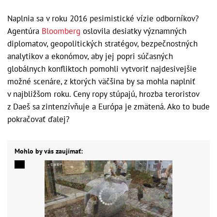
Naplnia sa v roku 2016 pesimistické vízie odborníkov?
Agentúra
Bloomberg
oslovila desiatky významných
diplomatov, geopolitických stratégov, bezpečnostných
analytikov a ekonómov, aby jej popri súčasných
globálnych konfliktoch pomohli vytvoriť najdesivejšie
možné scenáre, z ktorých väčšina by sa mohla naplniť
v najbližšom roku. Ceny ropy stúpajú, hrozba teroristov
z Daeš sa zintenzívňuje a Európa je zmätená. Ako to bude
pokračovať ďalej?
Mohlo by vás zaujímať: