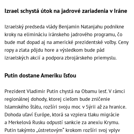
Izrael schystá útok na jadrové zariadenia v Iráne
Izraelský predseda vlády Benjamin Natanjahu podnikne
kroky na elimináciu iránskeho jadrového programu, čo
bude mať dopad aj na americké prezidentské voľby. Ceny
ropy a zlata pôjdu hore a výsledkom bude pád
izraelských akcií a podpora zbrojárskeho priemyslu.
Putin dostane Ameriku ľsťou
Prezident Vladimir Putin chystá na Obamu lesť. V rámci
regionálnej dohody, ktorej cieľom bude zničenie
Islamského štátu, rozšíri svoju moc v Sýrii až za hranice.
Dohoda uľaví Európe, ktorá sa vzpiera tlaku migrácie
a Merkelová Rusku odpustí sankcie za anexiu Krymu.
Putin takýmto „ústretovým“ krokom rozšíri svoj vplyv