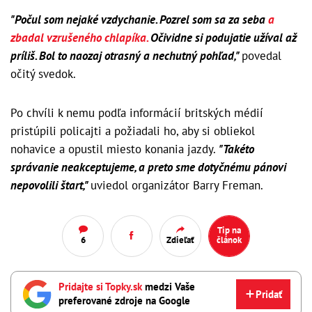
"Počul som nejaké vzdychanie. Pozrel som sa za seba
a
zbadal vzrušeného chlapíka.
Očividne si podujatie užíval až
príliš. Bol to naozaj otrasný a nechutný pohľad,"
povedal
očitý svedok.
Po chvíli k nemu podľa informácií britských médií
pristúpili policajti a požiadali ho, aby si obliekol
nohavice a opustil miesto konania jazdy.
"Takéto
správanie neakceptujeme, a preto sme dotyčnému pánovi
nepovolili štart,"
uviedol organizátor Barry Freman.
Tip na
6
Zdieľať
článok
Pridajte si Topky.sk
medzi Vaše
Pridať
preferované zdroje na Google