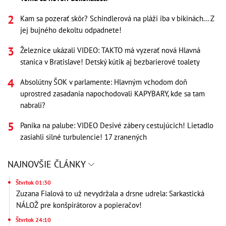
Kam sa pozerať skôr? Schindlerová na pláži iba v bikinách... Z
jej bujného dekoltu odpadnete!
Železnice ukázali VIDEO: TAKTO má vyzerať nová Hlavná
stanica v Bratislave! Detský kútik aj bezbarierové toalety
Absolútny ŠOK v parlamente: Hlavným vchodom doň
uprostred zasadania napochodovali KAPYBARY, kde sa tam
nabrali?
Panika na palube: VIDEO Desivé zábery cestujúcich! Lietadlo
zasiahli silné turbulencie! 17 zranených
NAJNOVŠIE ČLÁNKY
Štvrtok 01:30
Zuzana Fialová to už nevydržala a drsne udrela: Sarkastická
NÁLOŽ pre konšpirátorov a popieračov!
Štvrtok 24:10