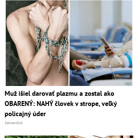
Muž išiel darovať plazmu a zostal ako
OBARENÝ: NAHÝ človek v strope, veľký
policajný úder
Zahraničné