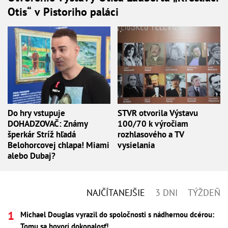
Otis“ v Pistoriho paláci
Do hry vstupuje
STVR otvorila Výstavu
DOHADZOVAČ: Známy
100/70 k výročiam
šperkár Stríž hľadá
rozhlasového a TV
Belohorcovej chlapa! Miami
vysielania
alebo Dubaj?
NAJČÍTANEJŠIE
3 DNI
TÝŽDEŇ
Michael Douglas vyrazil do spoločnosti s nádhernou dcérou:
Tomu sa hovorí dokonalosť!