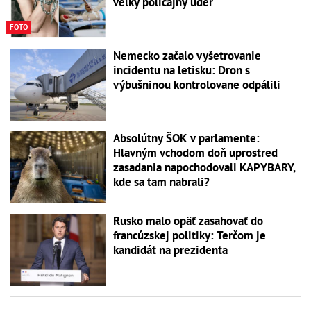
veľký policajný úder
FOTO
Nemecko začalo vyšetrovanie
incidentu na letisku: Dron s
výbušninou kontrolovane odpálili
Absolútny ŠOK v parlamente:
Hlavným vchodom doň uprostred
zasadania napochodovali KAPYBARY,
kde sa tam nabrali?
Rusko malo opäť zasahovať do
francúzskej politiky: Terčom je
kandidát na prezidenta