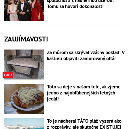
spoločnosti s nádhernou dcérou:
Tomu sa hovorí dokonalosť!
ZAUJÍMAVOSTI
Za múrom sa skrýval vzácny poklad: V
kaštieli objavili zamurovaný oltár
FOTO
Toto sa deje v našom tele, ak zjeme
jedno z najobľúbenejších letných
jedál!
To je nádhera! TÁTO pláž vyzerá ako
z rozprávky, ale skutočne EXISTUJE!