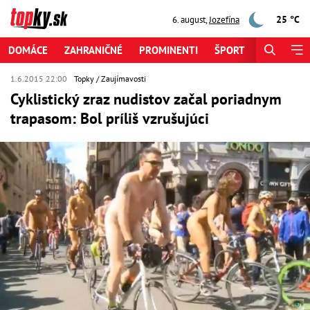
25 °C
6. august
,
Jozefína
DOMÁCE
ZAHRANIČNÉ
PROMINENTI
ŠPORT
ZAUJÍMAV
1.6.2015 22:00
Topky
Zaujímavosti
Cyklistický zraz nudistov začal poriadnym
trapasom: Bol príliš vzrušujúci