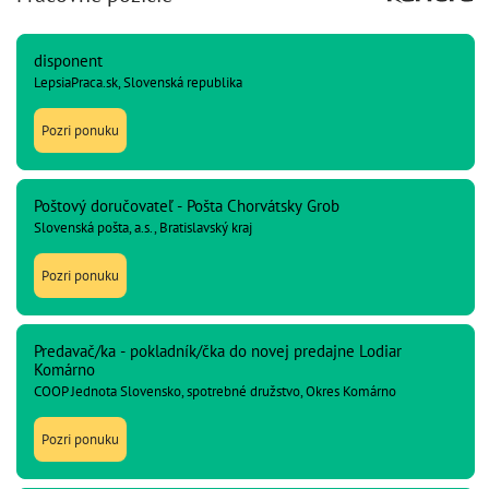
disponent
LepsiaPraca.sk, Slovenská republika
Pozri ponuku
Poštový doručovateľ - Pošta Chorvátsky Grob
Slovenská pošta, a.s., Bratislavský kraj
Pozri ponuku
Predavač/ka - pokladník/čka do novej predajne Lodiar
Komárno
COOP Jednota Slovensko, spotrebné družstvo, Okres Komárno
Pozri ponuku