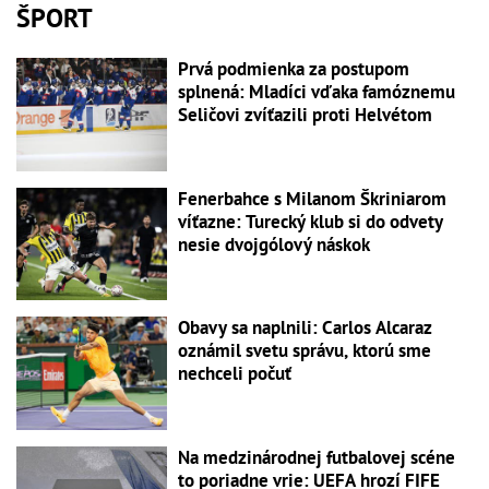
ŠPORT
Prvá podmienka za postupom
splnená: Mladíci vďaka famóznemu
Seličovi zvíťazili proti Helvétom
Fenerbahce s Milanom Škriniarom
víťazne: Turecký klub si do odvety
nesie dvojgólový náskok
Obavy sa naplnili: Carlos Alcaraz
oznámil svetu správu, ktorú sme
nechceli počuť
Na medzinárodnej futbalovej scéne
to poriadne vrie: UEFA hrozí FIFE