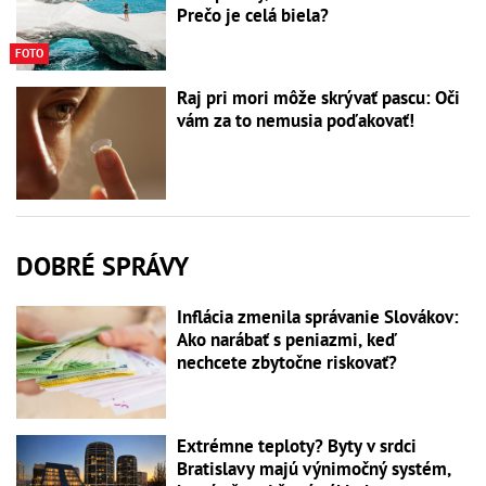
Prečo je celá biela?
FOTO
Raj pri mori môže skrývať pascu: Oči
vám za to nemusia poďakovať!
DOBRÉ SPRÁVY
Inflácia zmenila správanie Slovákov:
Ako narábať s peniazmi, keď
nechcete zbytočne riskovať?
Extrémne teploty? Byty v srdci
Bratislavy majú výnimočný systém,