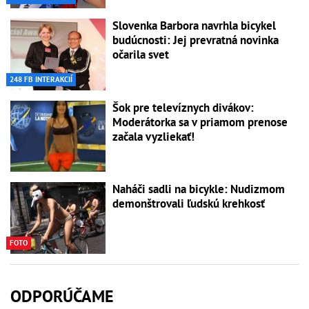
Slovenka Barbora navrhla bicykel
budúcnosti: Jej prevratná novinka
očarila svet
248 FB INTERAKCIÍ
Šok pre televíznych divákov:
Moderátorka sa v priamom prenose
začala vyzliekať!
Naháči sadli na bicykle: Nudizmom
demonštrovali ľudskú krehkosť
FOTO
ODPORÚČAME