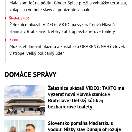
Mala zomrieť na pódiu! Ginger Spice prežila vyhrážky teroristu,
kolaps na vrchole slávy aj poníženie v spálni
Štvrtok 24:01
Železnice ukázali VIDEO: TAKTO má vyzerať nová Hlavná
stanica v Bratislave! Detský kútik aj bezbarierové toalety
23:00
Muž išiel darovať plazmu a zostal ako OBARENÝ: NAHÝ človek
v strope, veľký policajný úder
DOMÁCE SPRÁVY
Železnice ukázali VIDEO: TAKTO má
vyzerať nová Hlavná stanica v
Bratislave! Detský kútik aj
bezbarierové toalety
Slovensko pomáha Maďarsku s
vodou: Nízky stav Dunaja ohrozuje