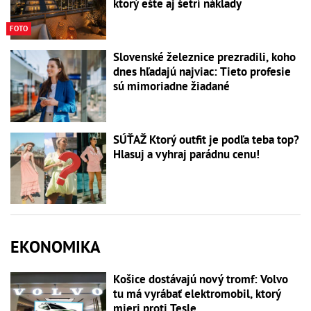
ktorý ešte aj šetrí náklady
FOTO
Slovenské železnice prezradili, koho
dnes hľadajú najviac: Tieto profesie
sú mimoriadne žiadané
SÚŤAŽ Ktorý outfit je podľa teba top?
Hlasuj a vyhraj parádnu cenu!
EKONOMIKA
Košice dostávajú nový tromf: Volvo
tu má vyrábať elektromobil, ktorý
mieri proti Tesle