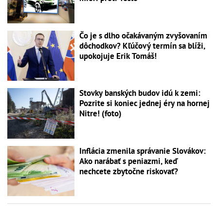
Čo je s dlho očakávaným zvyšovaním
dôchodkov? Kľúčový termín sa blíži,
upokojuje Erik Tomáš!
Stovky banských budov idú k zemi:
Pozrite si koniec jednej éry na hornej
Nitre! (foto)
Inflácia zmenila správanie Slovákov:
Ako narábať s peniazmi, keď
nechcete zbytočne riskovať?