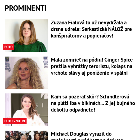
PROMINENTI
Zuzana Fialová to už nevydržala a
drsne udrela: Sarkastická NÁLOŽ pre
konšpirátorov a popieračov!
FOTO
Mala zomrieť na pódiu! Ginger Spice
prežila vyhrážky teroristu, kolaps na
vrchole slávy aj poníženie v spálni
Kam sa pozerať skôr? Schindlerová
na pláži iba v bikinách... Z jej bujného
dekoltu odpadnete!
FOTO VNÚTRI
Michael Douglas vyrazil do