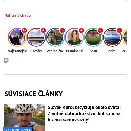
Nahlásiť chybu
16
4
5
4
7
5
Najčítanejšie
Domáce
Zahraničné
Prominenti
Šport
Krimi
Zaují
SÚVISIACE ČLÁNKY
Slovák Karol bicykluje okolo sveta:
Životné dobrodružstvo, bol som na
hranici samovraždy!
173 FB INTERAKCIÍ