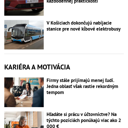
každodennej praktickosti
V Košiciach dokončujú nabíjacie
stanice pre nové kĺbové elektrobusy
KARIÉRA A MOTIVÁCIA
Firmy stále prijímajú menej ľudí.
Jedna oblasť však rastie rekordným
tempom
Hľadáte si prácu v účtovníctve? Na
týchto pozíciách ponúkajú viac ako 2
000 €