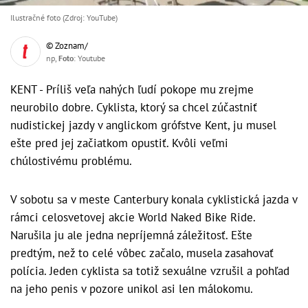
Ilustračné foto (Zdroj: YouTube)
© Zoznam/
np,
Foto
: Youtube
KENT - Príliš veľa nahých ľudí pokope mu zrejme
neurobilo dobre. Cyklista, ktorý sa chcel zúčastniť
nudistickej jazdy v anglickom grófstve Kent, ju musel
ešte pred jej začiatkom opustiť. Kvôli veľmi
chúlostivému problému.
V sobotu sa v meste Canterbury konala cyklistická jazda v
rámci celosvetovej akcie World Naked Bike Ride.
Narušila ju ale jedna nepríjemná záležitosť. Ešte
predtým, než to celé vôbec začalo, musela zasahovať
polícia. Jeden cyklista sa totiž sexuálne vzrušil a pohľad
na jeho penis v pozore unikol asi len málokomu.