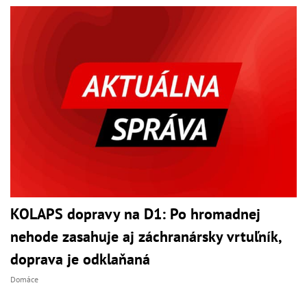
KOLAPS dopravy na D1: Po hromadnej
nehode zasahuje aj záchranársky vrtuľník,
doprava je odklaňaná
Domáce