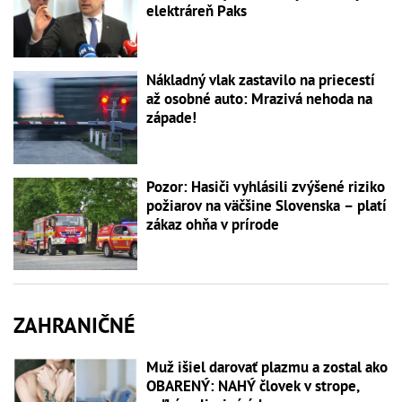
elektráreň Paks
Nákladný vlak zastavilo na priecestí
až osobné auto: Mrazivá nehoda na
západe!
Pozor: Hasiči vyhlásili zvýšené riziko
požiarov na väčšine Slovenska – platí
zákaz ohňa v prírode
ZAHRANIČNÉ
Muž išiel darovať plazmu a zostal ako
OBARENÝ: NAHÝ človek v strope,