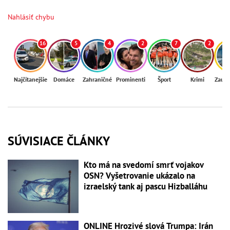
Nahlásiť chybu
16
5
4
2
7
2
Najčítanejšie
Domáce
Zahraničné
Prominenti
Šport
Krimi
Zaují
SÚVISIACE ČLÁNKY
Kto má na svedomí smrť vojakov
OSN? Vyšetrovanie ukázalo na
izraelský tank aj pascu Hizballáhu
ONLINE Hrozivé slová Trumpa: Irán