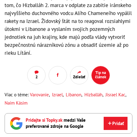
tom, čo Hizballáh 2. marca v odplate za zabitie iránskeho
najvyššieho duchovného vodcu Alího Chameneího vypálil
rakety na Izrael. Židovský štát na to reagoval rozsiahlymi
útokmi v Libanone a vyslaním svojich pozemných
jednotiek na juh krajiny, kde majú podľa vlády vytvoriť
bezpečnostnú nárazníkovú zónu a obsadiť územie až po
rieku Lítání.
Tip na
2
Zdieľať
článok
Viac o téme:
Varovanie
,
Izrael
,
Libanon
,
Hizballáh
,
Jisrael Kac
,
Naím Kásim
Pridajte si Topky.sk
medzi Vaše
Pridať
preferované zdroje na Google