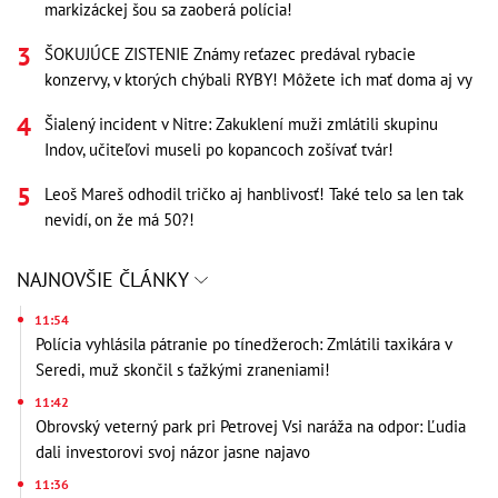
markizáckej šou sa zaoberá polícia!
ŠOKUJÚCE ZISTENIE Známy reťazec predával rybacie
konzervy, v ktorých chýbali RYBY! Môžete ich mať doma aj vy
Šialený incident v Nitre: Zakuklení muži zmlátili skupinu
Indov, učiteľovi museli po kopancoch zošívať tvár!
Leoš Mareš odhodil tričko aj hanblivosť! Také telo sa len tak
nevidí, on že má 50?!
NAJNOVŠIE ČLÁNKY
11:54
Polícia vyhlásila pátranie po tínedžeroch: Zmlátili taxikára v
Seredi, muž skončil s ťažkými zraneniami!
11:42
Obrovský veterný park pri Petrovej Vsi naráža na odpor: Ľudia
dali investorovi svoj názor jasne najavo
11:36