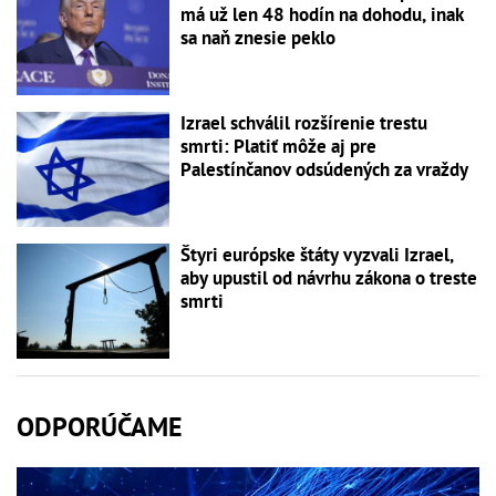
má už len 48 hodín na dohodu, inak
sa naň znesie peklo
Izrael schválil rozšírenie trestu
smrti: Platiť môže aj pre
Palestínčanov odsúdených za vraždy
Štyri európske štáty vyzvali Izrael,
aby upustil od návrhu zákona o treste
smrti
ODPORÚČAME