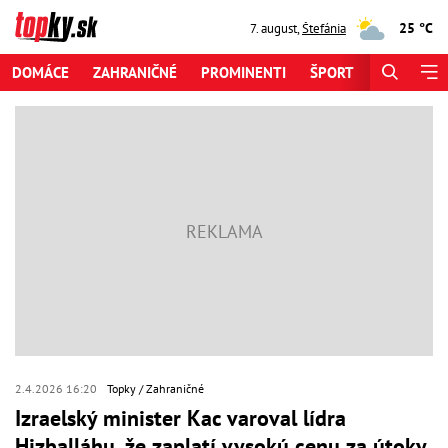
25 °C
7. august
,
Štefánia
DOMÁCE
ZAHRANIČNÉ
PROMINENTI
ŠPORT
ZAUJÍMAV
2.4.2026 16:20
Topky
Zahraničné
Izraelský minister Kac varoval lídra
Hizballáhu, že zaplatí vysokú cenu za útoky