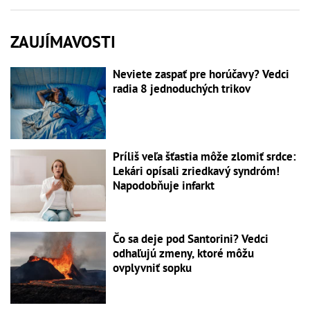
ZAUJÍMAVOSTI
Neviete zaspať pre horúčavy? Vedci
radia 8 jednoduchých trikov
Príliš veľa šťastia môže zlomiť srdce:
Lekári opísali zriedkavý syndróm!
Napodobňuje infarkt
Čo sa deje pod Santorini? Vedci
odhaľujú zmeny, ktoré môžu
ovplyvniť sopku