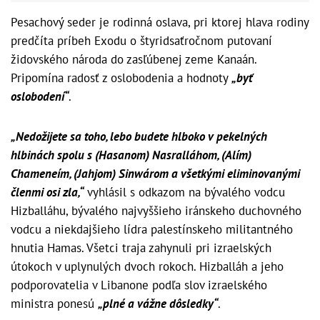
Pesachový seder je rodinná oslava, pri ktorej hlava rodiny
predčíta príbeh Exodu o štyridsaťročnom putovaní
židovského národa do zasľúbenej zeme Kanaán.
Pripomína radosť z oslobodenia a hodnoty
„byť
oslobodení“
.
„Nedožijete sa toho, lebo budete hlboko v pekelných
hlbinách spolu s (Hasanom) Nasralláhom, (Alím)
Chameneím, (Jahjom) Sinwárom a všetkými eliminovanými
členmi osi zla,“
vyhlásil s odkazom na bývalého vodcu
Hizballáhu, bývalého najvyššieho iránskeho duchovného
vodcu a niekdajšieho lídra palestínskeho militantného
hnutia Hamas. Všetci traja zahynuli pri izraelských
útokoch v uplynulých dvoch rokoch. Hizballáh a jeho
podporovatelia v Libanone podľa slov izraelského
ministra ponesú
„plné a vážne dôsledky“
.