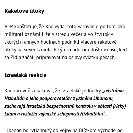
Raketové útoky
AFP konštatuje, že Kac vydal toto varovanie po tom, ako
militanti oznámili, že v stredu večer a vo štvrtok v
skorých ranných hodinách podnikli viaceré raketové
útoky na sever Izraela. K týmto úderom došlo v čase, keď
sa Židia začali pripravovať na oslavy sviatku pesach.
Izraelská reakcia
Kac zároveň zopakoval, že izraelské jednotky
„odstránia
Hizballáh a jeho podporovateľov z južného Libanonu,
zachovajú izraelskú bezpečnostnú kontrolu v oblasti (rieky)
Lítaní a rozložia vojenské schopnosti Hizballáhu“
.
Libanon bol vtiahnutý do vojny na Blízkom východe po