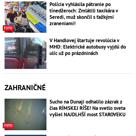
Polícia vyhlásila pátranie po
tínedžeroch: Zmlátili taxikára v
Seredi, muž skončil s ťažkými
zraneniami!
FOTO
V Handlovej štartuje revolúcia v
MHD: Elektrické autobusy vyjdú do
ulíc už po prázdninách
ZAHRANIČNÉ
Sucho na Dunaji odhalilo zázrak z
čias RÍMSKEJ RÍŠE! Na svetlo sveta
vyšiel NAJDLHŠÍ most STAROVEKU
FOTO