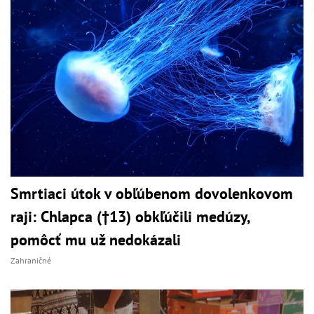
Smrtiaci útok v obľúbenom dovolenkovom
raji: Chlapca (†13) obkľúčili medúzy,
pomôcť mu už nedokázali
Zahraničné