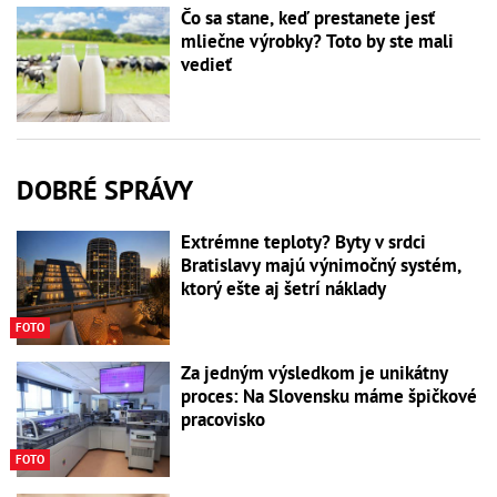
Čo sa stane, keď prestanete jesť
mliečne výrobky? Toto by ste mali
vedieť
DOBRÉ SPRÁVY
Extrémne teploty? Byty v srdci
Bratislavy majú výnimočný systém,
ktorý ešte aj šetrí náklady
FOTO
Za jedným výsledkom je unikátny
proces: Na Slovensku máme špičkové
pracovisko
FOTO