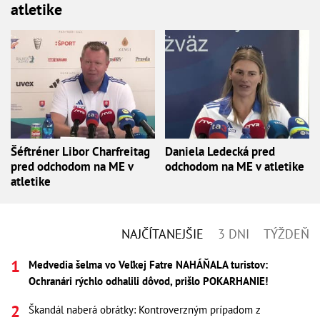
atletike
Šéftréner Libor Charfreitag
Daniela Ledecká pred
pred odchodom na ME v
odchodom na ME v atletike
atletike
NAJČÍTANEJŠIE
3 DNI
TÝŽDEŇ
Medvedia šelma vo Veľkej Fatre NAHÁŇALA turistov:
Ochranári rýchlo odhalili dôvod, prišlo POKARHANIE!
Škandál naberá obrátky: Kontroverzným prípadom z