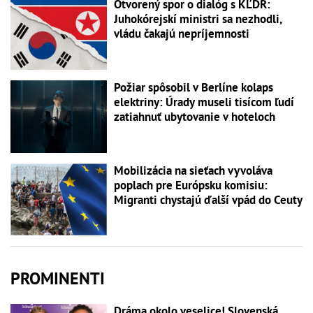
Otvorený spor o dialóg s KĽDR:
Juhokórejskí ministri sa nezhodli,
vládu čakajú nepríjemnosti
Požiar spôsobil v Berlíne kolaps
elektriny: Úrady museli tisícom ľudí
zatiahnuť ubytovanie v hoteloch
Mobilizácia na sieťach vyvoláva
poplach pre Európsku komisiu:
Migranti chystajú ďalší vpád do Ceuty
PROMINENTI
Dráma okolo veselice! Slovenská