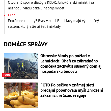
Otvorený spor o dialóg s KĽDR: Juhokórejskí ministri sa
nezhodli, vládu čakajú nepríjemnosti
11:20
Extrémne teploty? Byty v srdci Bratislavy majú výnimočný
systém, ktorý ešte aj šetrí náklady
DOMÁCE SPRÁVY
Obrovské škody po požiari v
Lehniciach: Oheň zo záhradného
domčeka zachvátil susedný dom aj
hospodársku budovu
FOTO
FOTO Po pečive v známej sieti
predajní pobehovala myš! Zhrození
zákazníci, reťazec reaguje