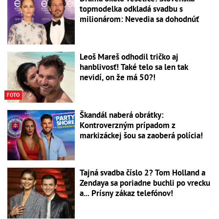
topmodelka odkladá svadbu s
milionárom: Nevedia sa dohodnúť
Leoš Mareš odhodil tričko aj
hanblivosť! Také telo sa len tak
nevidí, on že má 50?!
FOTO
Škandál naberá obrátky:
Kontroverzným prípadom z
markizáckej šou sa zaoberá polícia!
Tajná svadba číslo 2? Tom Holland a
Zendaya sa poriadne buchli po vrecku
a... Prísny zákaz telefónov!