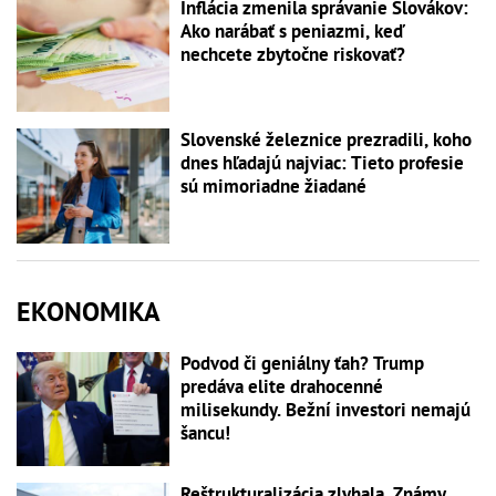
Inflácia zmenila správanie Slovákov:
Ako narábať s peniazmi, keď
nechcete zbytočne riskovať?
Slovenské železnice prezradili, koho
dnes hľadajú najviac: Tieto profesie
sú mimoriadne žiadané
EKONOMIKA
Podvod či geniálny ťah? Trump
predáva elite drahocenné
milisekundy. Bežní investori nemajú
šancu!
Reštrukturalizácia zlyhala. Známy