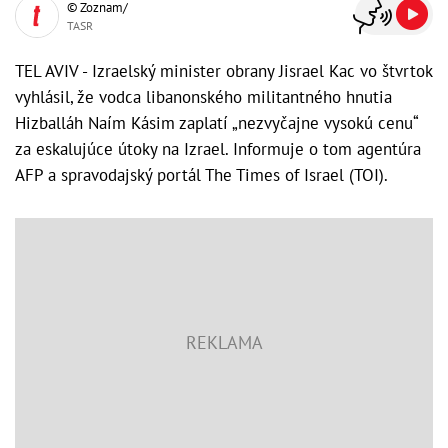
© Zoznam/
TASR
TEL AVIV - Izraelský minister obrany Jisrael Kac vo štvrtok
vyhlásil, že vodca libanonského militantného hnutia
Hizballáh Naím Kásim zaplatí „nezvyčajne vysokú cenu“
za eskalujúce útoky na Izrael. Informuje o tom agentúra
AFP a spravodajský portál The Times of Israel (TOI).