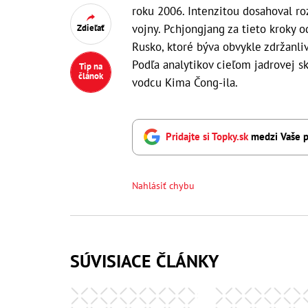
roku 2006. Intenzitou dosahoval ro
vojny. Pchjongjang za tieto kroky od
Zdieľať
Rusko, ktoré býva obvykle zdržanli
Podľa analytikov cieľom jadrovej s
Tip na
článok
vodcu Kima Čong-ila.
Pridajte si Topky.sk
medzi Vaše p
Nahlásiť chybu
SÚVISIACE ČLÁNKY