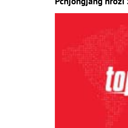
Pchjongjang hrozí