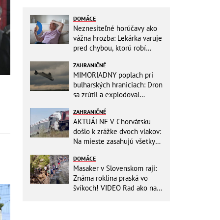
DOMÁCE
Neznesiteľné horúčavy ako
vážna hrozba: Lekárka varuje
pred chybou, ktorú robí
väčšina starších ľudí!
ZAHRANIČNÉ
MIMORIADNY poplach pri
bulharských hraniciach: Dron
sa zrútil a explodoval
neďaleko plynovodu!
ZAHRANIČNÉ
AKTUÁLNE V Chorvátsku
došlo k zrážke dvoch vlakov:
Na mieste zasahujú všetky
záchranné zložky
DOMÁCE
Masaker v Slovenskom raji:
Známa roklina praská vo
švíkoch! VIDEO Rad ako na
banány za socializmu