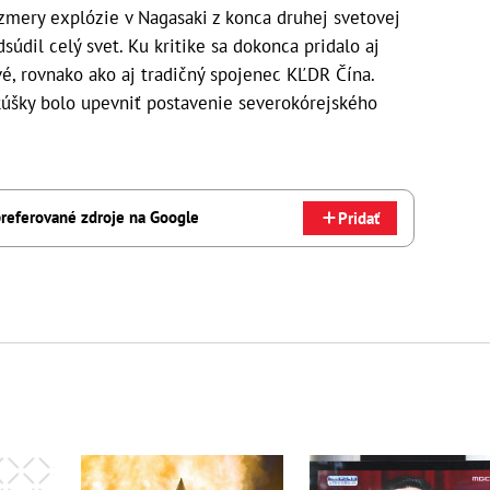
zmery explózie v Nagasaki z konca druhej svetovej
súdil celý svet. Ku kritike sa dokonca pridalo aj
vé, rovnako ako aj tradičný spojenec KĽDR Čína.
kúšky bolo upevniť postavenie severokórejského
referované zdroje na Google
Pridať