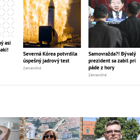
ý asi
aki!
Severná Kórea potvrdila
Samovražda?! Bývalý
úspešný jadrový test
prezident sa zabil pri
páde z hory
Zahraničné
Zahraničné