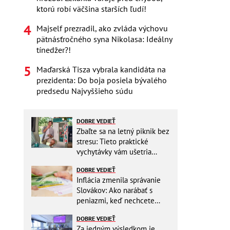
ktorú robí väčšina starších ľudí!
Majself prezradil, ako zvláda výchovu
pätnásťročného syna Nikolasa: Ideálny
tínedžer?!
Maďarská Tisza vybrala kandidáta na
prezidenta: Do boja posiela bývalého
predsedu Najvyššieho súdu
DOBRE VEDIEŤ
Zbaľte sa na letný piknik bez
stresu: Tieto praktické
vychytávky vám ušetria
miesto v batohu!
DOBRE VEDIEŤ
Inflácia zmenila správanie
Slovákov: Ako narábať s
peniazmi, keď nechcete
zbytočne riskovať?
DOBRE VEDIEŤ
Za jedným výsledkom je