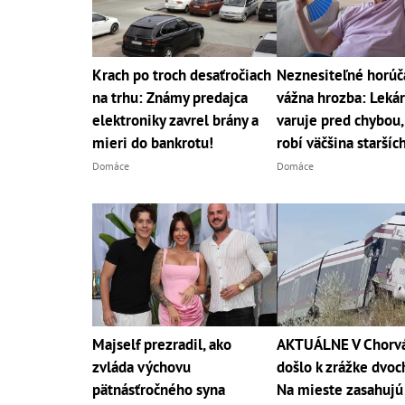
Krach po troch desaťročiach
Neznesiteľné horúč
na trhu: Známy predajca
vážna hrozba: Leká
elektroniky zavrel brány a
varuje pred chybou,
mieri do bankrotu!
robí väčšina starších
Domáce
Domáce
Majself prezradil, ako
AKTUÁLNE V Chorv
zvláda výchovu
došlo k zrážke dvoc
pätnásťročného syna
Na mieste zasahujú