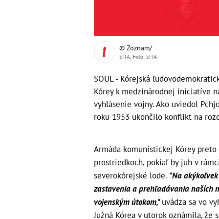
© Zoznam/
SITA,
Foto
: SITA
SOUL - Kórejská ľudovodemokratick
Kórey k medzinárodnej iniciatíve n
vyhlásenie vojny. Ako uviedol Pchjo
roku 1953 ukončilo konflikt na ro
Armáda komunistickej Kórey preto v
prostriedkoch, pokiaľ by juh v rám
severokórejské lode.
"Na akýkoľvek 
zastavenia a prehľadávania naších 
vojenským útokom,"
uvádza sa vo vy
Južná Kórea v utorok oznámila, že 