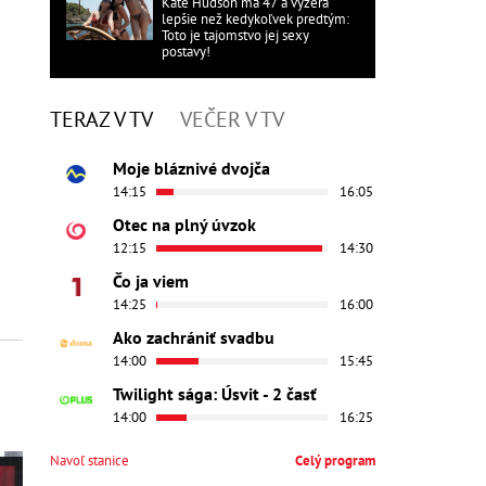
Kate Hudson má 47 a vyzerá
lepšie než kedykoľvek predtým:
Toto je tajomstvo jej sexy
postavy!
TERAZ V TV
VEČER V TV
Moje bláznivé dvojča
14:15
16:05
Otec na plný úvzok
12:15
14:30
Čo ja viem
14:25
16:00
Ako zachrániť svadbu
14:00
15:45
Twilight sága: Úsvit - 2 časť
14:00
16:25
Navoľ stanice
Celý program