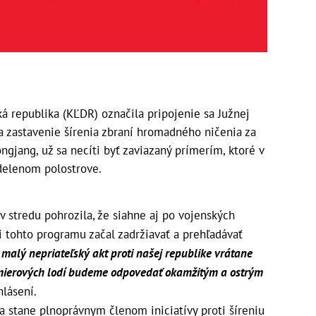
á republika (KĽDR) označila pripojenie sa Južnej
a zastavenie šírenia zbraní hromadného ničenia za
ngjang, už sa necíti byť zaviazaný prímerím, ktoré v
zdelenom polostrove.
 stredu pohrozila, že siahne aj po vojenských
ci tohto programu začal zadržiavať a prehľadávať
malý nepriateľský akt proti našej republike vrátane
mierových lodí budeme odpovedať okamžitým a ostrým
hlásení.
sa stane plnoprávnym členom iniciatívy proti šíreniu