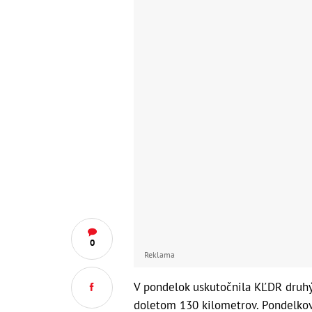
0
Reklama
V pondelok uskutočnila KĽDR druhý 
doletom 130 kilometrov. Pondelkový