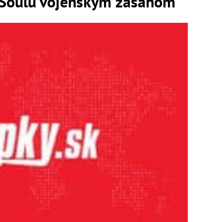
 Soulu vojenským zásahom