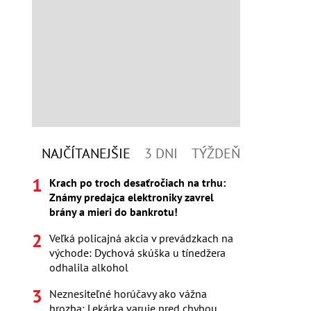
NAJČÍTANEJŠIE
3 DNI
TÝŽDEŇ
Krach po troch desaťročiach na trhu:
Známy predajca elektroniky zavrel
brány a mieri do bankrotu!
Veľká policajná akcia v prevádzkach na
východe: Dychová skúška u tínedžera
odhalila alkohol
Neznesiteľné horúčavy ako vážna
hrozba: Lekárka varuje pred chybou,