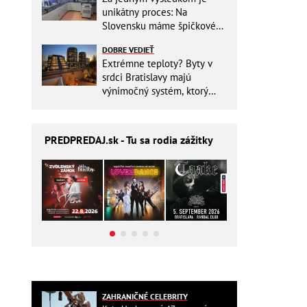
unikátny proces: Na
Slovensku máme špičkové
pracovisko
DOBRE VEDIEŤ
Extrémne teploty? Byty v
srdci Bratislavy majú
výnimočný systém, ktorý
ešte aj šetrí náklady
PREDPREDAJ
.sk - Tu sa rodia zážitky
ZAHRANIČNÉ CELEBRITY