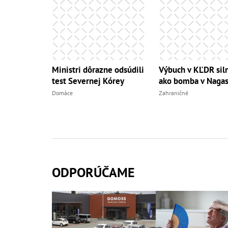
Ministri dôrazne odsúdili
Výbuch v KĽDR siln
test Severnej Kórey
ako bomba v Nagas
Domáce
Zahraničné
ODPORÚČAME