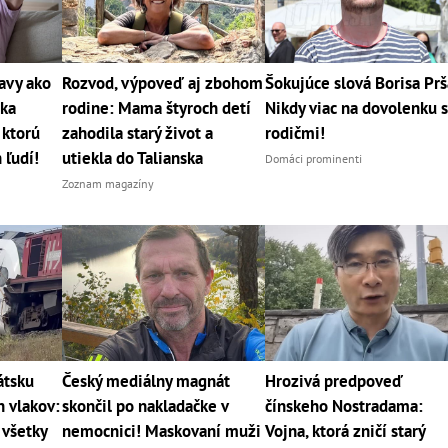
avy ako
Rozvod, výpoveď aj zbohom
Šokujúce slová Borisa Prš
rka
rodine: Mama štyroch detí
Nikdy viac na dovolenku 
 ktorú
zahodila starý život a
rodičmi!
 ľudí!
utiekla do Talianska
Domáci prominenti
Zoznam magazíny
átsku
Český mediálny magnát
Hrozivá predpoveď
h vlakov:
skončil po nakladačke v
čínskeho Nostradama:
 všetky
nemocnici! Maskovaní muži
Vojna, ktorá zničí starý