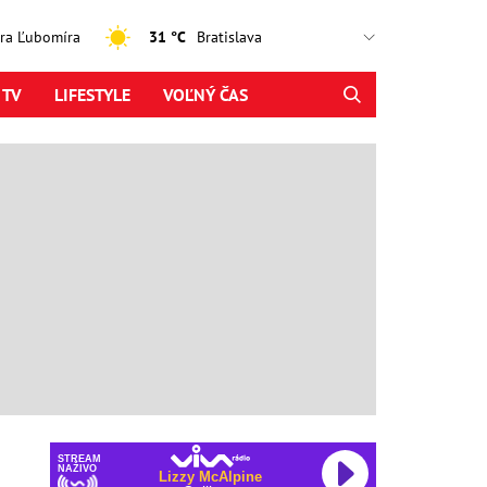
jtra Ľubomíra
31 °C
 TV
LIFESTYLE
VOĽNÝ ČAS
STREAM
NAŽIVO
Lizzy McAlpine