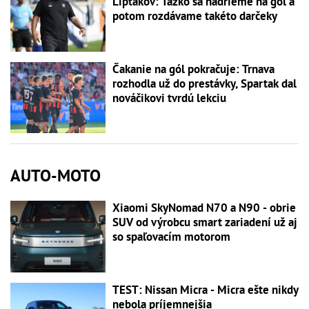
Liptákov: Ťažko sa nadrieme na gól a
potom rozdávame takéto darčeky
Čakanie na gól pokračuje: Trnava
rozhodla už do prestávky, Spartak dal
nováčikovi tvrdú lekciu
AUTO-MOTO
Xiaomi SkyNomad N70 a N90 - obrie
SUV od výrobcu smart zariadení už aj
so spaľovacím motorom
TEST: Nissan Micra - Micra ešte nikdy
nebola príjemnejšia