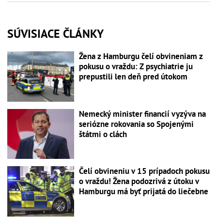
SÚVISIACE ČLÁNKY
Žena z Hamburgu čelí obvineniam z
pokusu o vraždu: Z psychiatrie ju
prepustili len deň pred útokom
Nemecký minister financií vyzýva na
seriózne rokovania so Spojenými
štátmi o clách
Čelí obvineniu v 15 prípadoch pokusu
o vraždu! Žena podozrivá z útoku v
Hamburgu má byť prijatá do liečebne