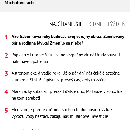
Michalovciach
NAJČÍTANEJŠIE
3 DNI
TÝŽDEŇ
Ako Gáboríkovci roky budovali svoj verejný obraz: Zamilovaný
pár a rodinná idylka! Zmenilo sa niečo?
Poplach v Európe: Vrátil sa nebezpečný vírus! Úrady spustili
naliehavé opatrenia
Astronomické divadlo roka: Už o pár dní nás čaká čiastočné
zatmenie Slnka! Zapíšte si presný čas, kedy to začne
Markizácky súťažiaci prerazil ďalšie dno: Po kauze v šou... Ide
na tom zarábať!
Fico varuje pred extrémne suchou budúcnosťou: Zákaz
vývozu vody nestačí, čakajú nás miliardové investície