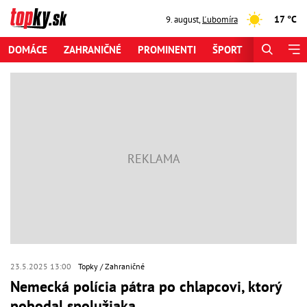
17 °C
9. august
,
Ľubomíra
DOMÁCE
ZAHRANIČNÉ
PROMINENTI
ŠPORT
ZAUJÍMAV
23.5.2025 13:00
Topky
Zahraničné
Nemecká polícia pátra po chlapcovi, ktorý
pobodal spolužiaka