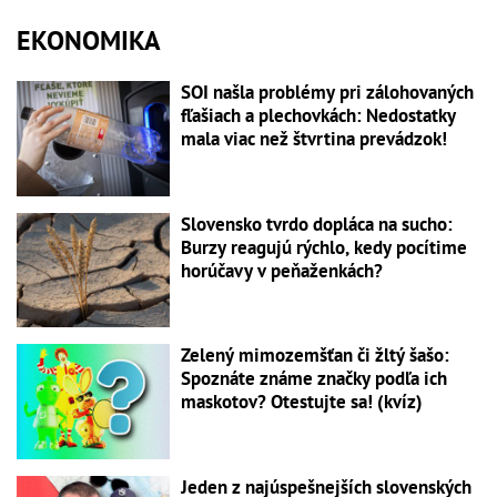
EKONOMIKA
SOI našla problémy pri zálohovaných
fľašiach a plechovkách: Nedostatky
mala viac než štvrtina prevádzok!
Slovensko tvrdo dopláca na sucho:
Burzy reagujú rýchlo, kedy pocítime
horúčavy v peňaženkách?
Zelený mimozemšťan či žltý šašo:
Spoznáte známe značky podľa ich
maskotov? Otestujte sa! (kvíz)
Jeden z najúspešnejších slovenských