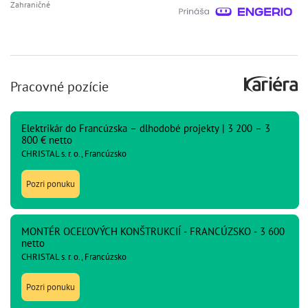
Zahraničné
Pracovné pozície
Elektrikár do Francúzska – dlhodobé projekty | 3 200 – 3
800 € netto
CHRISTAL s. r. o., Francúzsko
Pozri ponuku
MONTÉR OCEĽOVÝCH KONŠTRUKCIÍ - FRANCÚZSKO - 3 600
netto
CHRISTAL s. r. o., Francúzsko
Pozri ponuku