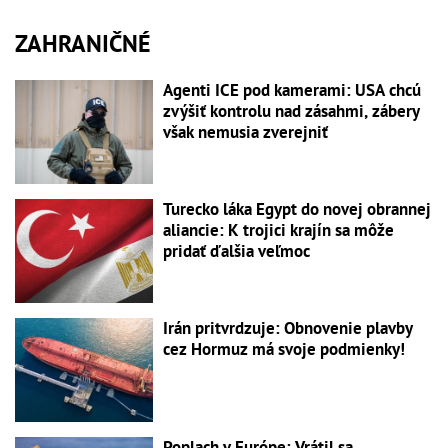
ZAHRANIČNÉ
Agenti ICE pod kamerami: USA chcú
zvýšiť kontrolu nad zásahmi, zábery
však nemusia zverejniť
Turecko láka Egypt do novej obrannej
aliancie: K trojici krajín sa môže
pridať ďalšia veľmoc
Irán pritvrdzuje: Obnovenie plavby
cez Hormuz má svoje podmienky!
Poplach v Európe: Vrátil sa