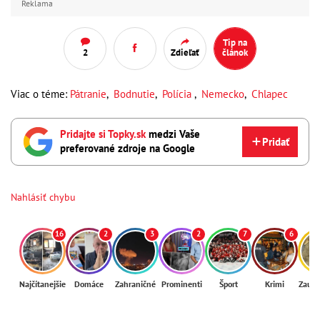
Reklama
Tip na
2
Zdieľať
článok
Viac o téme:
Pátranie
,
Bodnutie
,
Polícia
,
Nemecko
,
Chlapec
Pridajte si Topky.sk
medzi Vaše
Pridať
preferované zdroje na Google
Nahlásiť chybu
16
2
3
2
7
6
Najčítanejšie
Domáce
Zahraničné
Prominenti
Šport
Krimi
Zaují