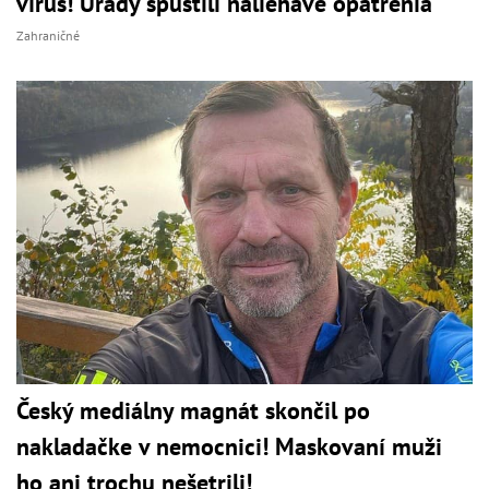
vírus! Úrady spustili naliehavé opatrenia
Zahraničné
Český mediálny magnát skončil po
nakladačke v nemocnici! Maskovaní muži
ho ani trochu nešetrili!