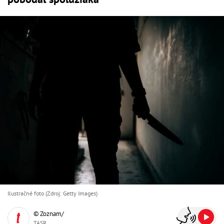
Ilustračné foto (Zdroj: Getty Images)
© Zoznam/
TASR