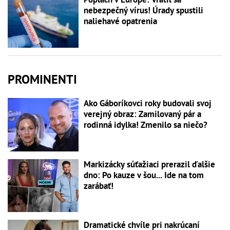
nebezpečný vírus! Úrady spustili
naliehavé opatrenia
PROMINENTI
Ako Gáboríkovci roky budovali svoj
verejný obraz: Zamilovaný pár a
rodinná idylka! Zmenilo sa niečo?
Markizácky súťažiaci prerazil ďalšie
dno: Po kauze v šou... Ide na tom
zarábať!
Dramatické chvíle pri nakrúcaní