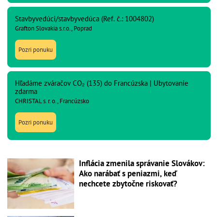
Stavbyvedúci/stavbyvedúca (Ref. č.: 1004802)
Grafton Slovakia s.r.o., Poprad
Pozri ponuku
Hľadáme zváračov CO₂ (135) do Francúzska | Ubytovanie
zdarma
CHRISTAL s. r. o., Francúzsko
Pozri ponuku
Inflácia zmenila správanie Slovákov:
Ako narábať s peniazmi, keď
nechcete zbytočne riskovať?