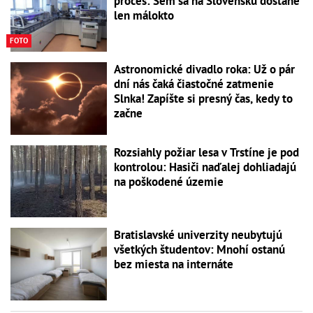
proces: Sem sa na Slovensku dostane
len málokto
FOTO
Astronomické divadlo roka: Už o pár
dní nás čaká čiastočné zatmenie
Slnka! Zapíšte si presný čas, kedy to
začne
Rozsiahly požiar lesa v Trstíne je pod
kontrolou: Hasiči naďalej dohliadajú
na poškodené územie
Bratislavské univerzity neubytujú
všetkých študentov: Mnohí ostanú
bez miesta na internáte