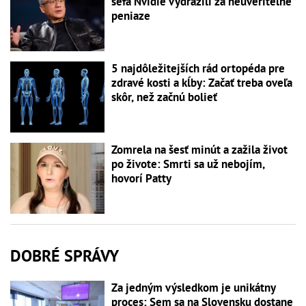
šéfa Nvidie vydražili za neuveriteľné
peniaze
5 najdôležitejších rád ortopéda pre
zdravé kosti a kĺby: Začať treba oveľa
skôr, než začnú bolieť
Zomrela na šesť minút a zažila život
po živote: Smrti sa už nebojím,
hovorí Patty
DOBRÉ SPRÁVY
Za jedným výsledkom je unikátny
proces: Sem sa na Slovensku dostane