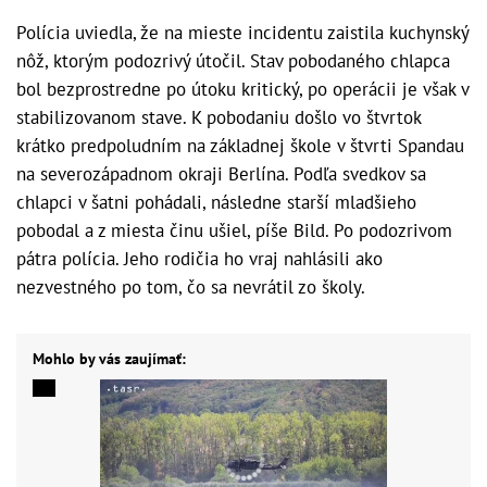
Polícia uviedla, že na mieste incidentu zaistila kuchynský
nôž, ktorým podozrivý útočil. Stav pobodaného chlapca
bol bezprostredne po útoku kritický, po operácii je však v
stabilizovanom stave. K pobodaniu došlo vo štvrtok
krátko predpoludním na základnej škole v štvrti Spandau
na severozápadnom okraji Berlína. Podľa svedkov sa
chlapci v šatni pohádali, následne starší mladšieho
pobodal a z miesta činu ušiel, píše Bild. Po podozrivom
pátra polícia. Jeho rodičia ho vraj nahlásili ako
nezvestného po tom, čo sa nevrátil zo školy.
Mohlo by vás zaujímať: