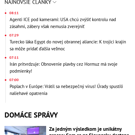
NAJNOVŠIE ČLÁNKY
08:11
Agenti ICE pod kamerami: USA chcú zvýšiť kontrolu nad
zásahmi, zábery však nemusia zverejniť
07:29
Turecko láka Egypt do novej obrannej aliancie: K trojici krajín
sa môže pridať ďalšia veľmoc
07:11
Irán pritvrdzuje: Obnovenie plavby cez Hormuz má svoje
podmienky!
07:00
Poplach v Európe: Vrátil sa nebezpečný vírus! Úrady spustili
naliehavé opatrenia
DOMÁCE SPRÁVY
Za jedným výsledkom je unikátny