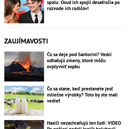
spolu: Osud ich spojil desaťročia po
rozvode ich rodičov!
ZAUJÍMAVOSTI
Čo sa deje pod Santorini? Vedci
odhaľujú zmeny, ktoré môžu
ovplyvniť sopku
Čo sa stane, keď prestanete jesť
mliečne výrobky? Toto by ste mali
vedieť
Hasiči nezachraňujú len ľudí: VIDEO
Po požiari podali kyslík holubovi!