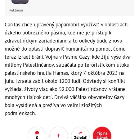
Reklama
Caritas chce upravený papamobil využívať v oblastiach
úzkeho pobrežného pásma, kde nie je prístup k
zdravotníckym zariadeniam, a to odkedy bude znovu
možné do oblasti dopraviť humanitárnu pomoc, čomu
teraz Izrael bráni. Vojna v Pásme Gazy, kde žijú vyše dva
milióny Palestínčanov, sa začala po teroristickom útoku
palestínskeho hnutia Hamas, ktorý 7. októbra 2023 na
juhu Izraela zabil okolo 1200 ľudí. Odvtedy si konflikt
vyžiadal životy viac ako 52.000 Palestínčanov, vrátane
mnohých tisícok detí. Drvivá väčšina obyvateľov Gazy
bola vysídlená a prežíva vo veľmi zložitých
podmienkach.
Tip na
0
Zdieľať
článok