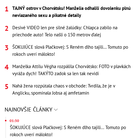
TAJNÝ ostrov v Chorvátsku! Manželia odhalili dovolenku plnú
neviazaného sexu a pikatné detaily
Desivé VIDEO len pre silné žalúdky: Chlapca zabilo na
priechode auto! Telo našli o 150 metrov ďalej
ŠOKUJÚCE slová Plačkovej: S Reném dlho tajili... Tomuto po
rokoch uverí málokto!
Manželka Attilu Végha rozpálila Chorvátsko: FOTO v plavkách
vyráža dych! TAKÝTO zadok sa len tak nevidí
Nahá žena rozpútala chaos v obchode: Tvrdila, že je v
Anglicku, spomínala Jobsa aj amfetamín
NAJNOVŠIE ČLÁNKY
01:30
ŠOKUJÚCE slová Plačkovej: S Reném dlho tajili... Tomuto po
rokoch uverí málokto!