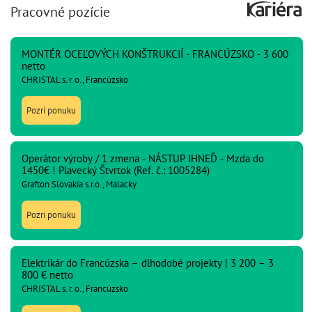
Pracovné pozície
MONTÉR OCEĽOVÝCH KONŠTRUKCIÍ - FRANCÚZSKO - 3 600
netto
CHRISTAL s. r. o., Francúzsko
Pozri ponuku
Operátor výroby / 1 zmena - NÁSTUP IHNEĎ - Mzda do
1450€ ! Plavecký Štvrtok (Ref. č.: 1005284)
Grafton Slovakia s.r.o., Malacky
Pozri ponuku
Elektrikár do Francúzska – dlhodobé projekty | 3 200 – 3
800 € netto
CHRISTAL s. r. o., Francúzsko