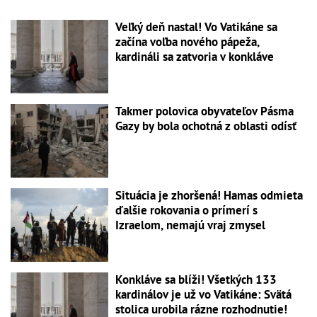
Veľký deň nastal! Vo Vatikáne sa
začína voľba nového pápeža,
kardináli sa zatvoria v konkláve
Takmer polovica obyvateľov Pásma
Gazy by bola ochotná z oblasti odísť
Situácia je zhoršená! Hamas odmieta
ďalšie rokovania o prímerí s
Izraelom, nemajú vraj zmysel
Konkláve sa blíži! Všetkých 133
kardinálov je už vo Vatikáne: Svätá
stolica urobila rázne rozhodnutie!