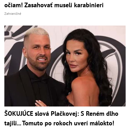
očiam! Zasahovať museli karabinieri
Zahraničné
ŠOKUJÚCE slová Plačkovej: S Reném dlho
tajili... Tomuto po rokoch uverí málokto!