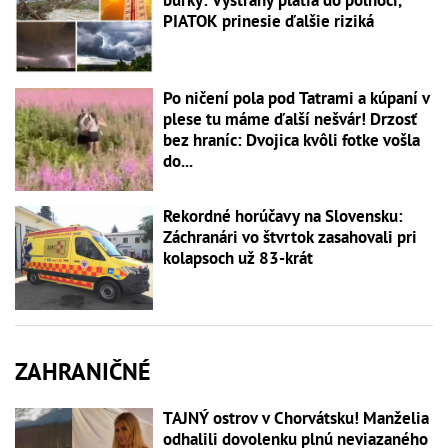
PIATOK prinesie ďalšie riziká
Po ničení pola pod Tatrami a kúpaní v
plese tu máme ďalší nešvár! Drzosť
bez hraníc: Dvojica kvôli fotke vošla
do...
Rekordné horúčavy na Slovensku:
Záchranári vo štvrtok zasahovali pri
kolapsoch už 83-krát
ZAHRANIČNÉ
TAJNÝ ostrov v Chorvátsku! Manželia
odhalili dovolenku plnú neviazaného