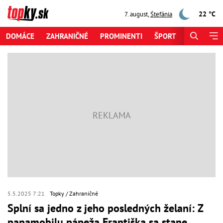
22 °C
7. august
,
Štefánia
DOMÁCE
ZAHRANIČNÉ
PROMINENTI
ŠPORT
ZAUJÍMAV
5.5.2025 7:21
Topky
Zahraničné
Splní sa jedno z jeho posledných želaní: Z
papamobilu pápeža Františka sa stane