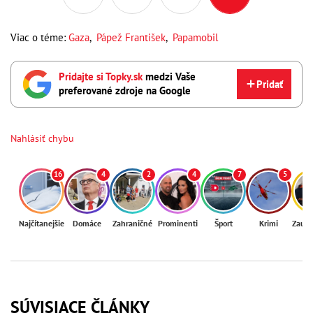
Viac o téme:
Gaza
,
Pápež František
,
Papamobil
Pridajte si Topky.sk
medzi Vaše
Pridať
preferované zdroje na Google
Nahlásiť chybu
16
4
2
4
7
5
Najčítanejšie
Domáce
Zahraničné
Prominenti
Šport
Krimi
Zaují
SÚVISIACE ČLÁNKY