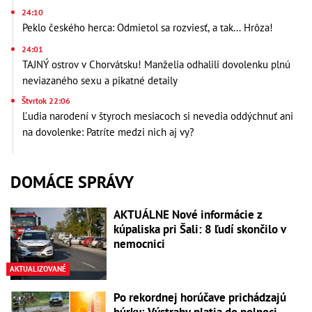
24:10
Peklo českého herca: Odmietol sa rozviesť, a tak... Hrôza!
24:01
TAJNÝ ostrov v Chorvátsku! Manželia odhalili dovolenku plnú
neviazaného sexu a pikatné detaily
Štvrtok 22:06
Ľudia narodení v štyroch mesiacoch si nevedia oddýchnuť ani
na dovolenke: Patríte medzi nich aj vy?
DOMÁCE SPRÁVY
AKTUÁLNE Nové informácie z
kúpaliska pri Šali: 8 ľudí skončilo v
nemocnici
AKTUALIZOVANÉ
Po rekordnej horúčave prichádzajú
búrky: Výstrahy platia do polnoci,