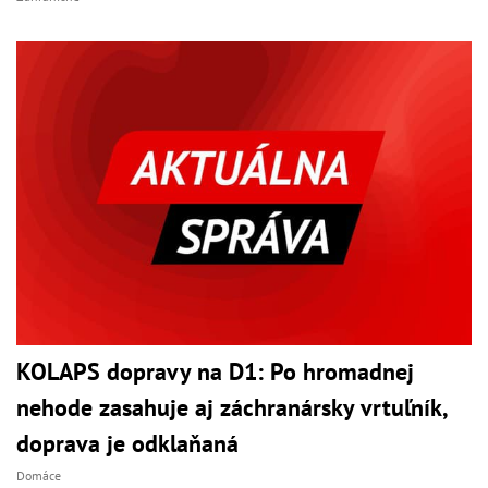
KOLAPS dopravy na D1: Po hromadnej
nehode zasahuje aj záchranársky vrtuľník,
doprava je odklaňaná
Domáce