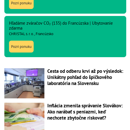
Pozri ponuku
Hľadáme zváračov CO₂ (135) do Francúzska | Ubytovanie
zdarma
CHRISTAL s. r. o., Francúzsko
Pozri ponuku
Cesta od odberu krvi až po výsledok:
Unikátny pohľad do špičkového
laboratória na Slovensku
Inflácia zmenila správanie Slovákov:
Ako narábať s peniazmi, keď
nechcete zbytočne riskovať?