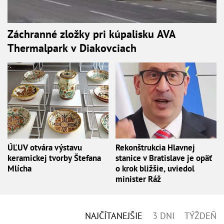
Záchranné zložky pri kúpalisku AVA
Thermalpark v Diakovciach
ÚĽUV otvára výstavu
Rekonštrukcia Hlavnej
keramickej tvorby Štefana
stanice v Bratislave je opäť
Mlícha
o krok bližšie, uviedol
minister Ráž
NAJČÍTANEJŠIE
3 DNI
TÝŽDEŇ