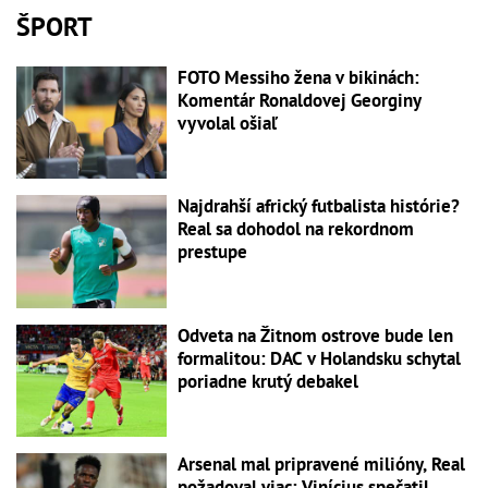
ŠPORT
FOTO Messiho žena v bikinách:
Komentár Ronaldovej Georginy
vyvolal ošiaľ
Najdrahší africký futbalista histórie?
Real sa dohodol na rekordnom
prestupe
Odveta na Žitnom ostrove bude len
formalitou: DAC v Holandsku schytal
poriadne krutý debakel
Arsenal mal pripravené milióny, Real
požadoval viac: Vinícius spečatil