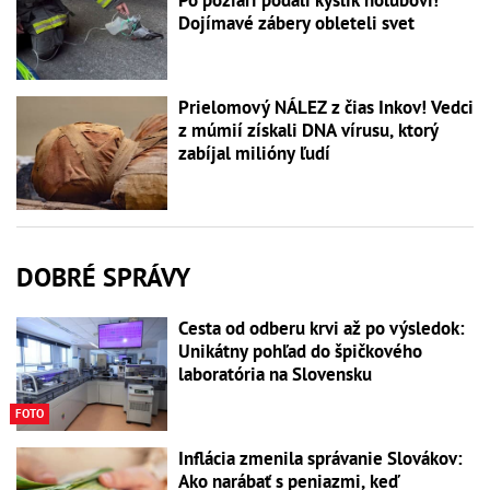
Dojímavé zábery obleteli svet
Prielomový NÁLEZ z čias Inkov! Vedci
z múmií získali DNA vírusu, ktorý
zabíjal milióny ľudí
DOBRÉ SPRÁVY
Cesta od odberu krvi až po výsledok:
Unikátny pohľad do špičkového
laboratória na Slovensku
FOTO
Inflácia zmenila správanie Slovákov:
Ako narábať s peniazmi, keď