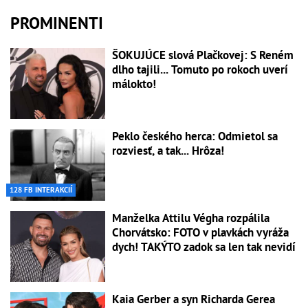
PROMINENTI
ŠOKUJÚCE slová Plačkovej: S Reném
dlho tajili... Tomuto po rokoch uverí
málokto!
Peklo českého herca: Odmietol sa
rozviesť, a tak... Hrôza!
128 FB INTERAKCIÍ
Manželka Attilu Végha rozpálila
Chorvátsko: FOTO v plavkách vyráža
dych! TAKÝTO zadok sa len tak nevidí
Kaia Gerber a syn Richarda Gerea