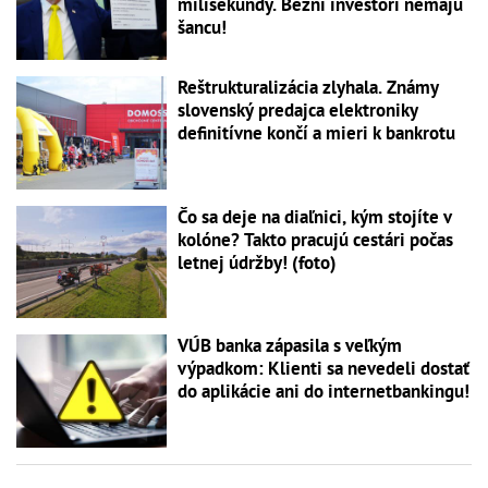
milisekundy. Bežní investori nemajú
šancu!
Reštrukturalizácia zlyhala. Známy
slovenský predajca elektroniky
definitívne končí a mieri k bankrotu
Čo sa deje na diaľnici, kým stojíte v
kolóne? Takto pracujú cestári počas
letnej údržby! (foto)
VÚB banka zápasila s veľkým
výpadkom: Klienti sa nevedeli dostať
do aplikácie ani do internetbankingu!