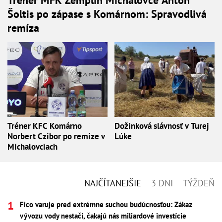
Šoltis po zápase s Komárnom: Spravodlivá
remíza
Tréner KFC Komárno
Dožinková slávnosť v Turej
Norbert Czibor po remíze v
Lúke
Michalovciach
NAJČÍTANEJŠIE
3 DNI
TÝŽDEŇ
Fico varuje pred extrémne suchou budúcnosťou: Zákaz
vývozu vody nestačí, čakajú nás miliardové investície