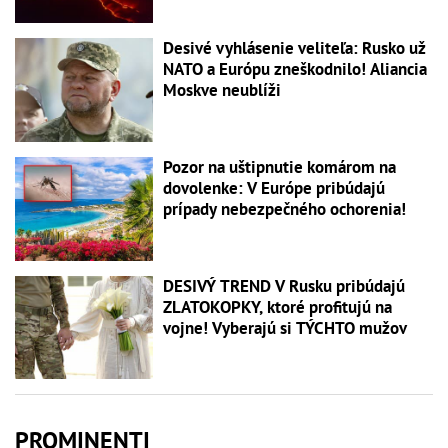
Desivé vyhlásenie veliteľa: Rusko už
NATO a Európu zneškodnilo! Aliancia
Moskve neublíži
Pozor na uštipnutie komárom na
dovolenke: V Európe pribúdajú
prípady nebezpečného ochorenia!
DESIVÝ TREND V Rusku pribúdajú
ZLATOKOPKY, ktoré profitujú na
vojne! Vyberajú si TÝCHTO mužov
PROMINENTI