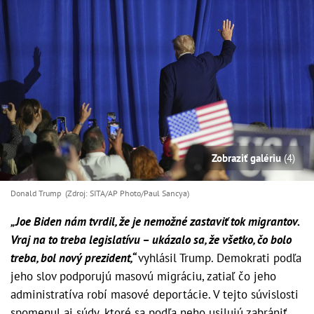
Zobraziť galériu
(4)
Donald Trump (Zdroj: SITA/AP Photo/Paul Sancya)
„Joe Biden nám tvrdil, že je nemožné zastaviť tok migrantov.
Vraj na to treba legislatívu – ukázalo sa, že všetko, čo bolo
treba, bol nový prezident,“
vyhlásil Trump. Demokrati podľa
jeho slov podporujú masovú migráciu, zatiaľ čo jeho
administratíva robí masové deportácie. V tejto súvislosti
spomenul aj súdy, ktoré sa podľa neho usilujú zabrániť