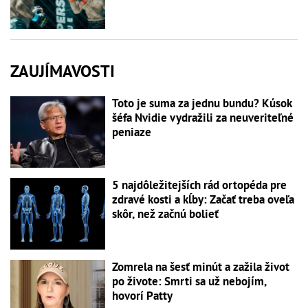
ZAUJÍMAVOSTI
Toto je suma za jednu bundu? Kúsok
šéfa Nvidie vydražili za neuveriteľné
peniaze
5 najdôležitejších rád ortopéda pre
zdravé kosti a kĺby: Začať treba oveľa
skôr, než začnú bolieť
Zomrela na šesť minút a zažila život
po živote: Smrti sa už nebojím,
hovorí Patty