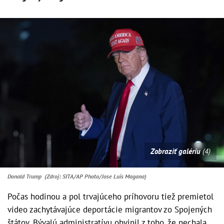
Zobraziť galériu
(4)
Donald Trump (Zdroj: SITA/AP Photo/Jose Luis Magana)
Počas hodinou a pol trvajúceho príhovoru tiež premietol
video zachytávajúce deportácie migrantov zo Spojených
štátov. Bývalú administratívu obvinil z toho, že nechala