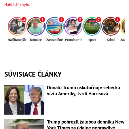
Nahlásiť chybu
16
3
4
5
7
4
Najčítanejšie
Domáce
Zahraničné
Prominenti
Šport
Krimi
Zaují
SÚVISIACE ČLÁNKY
Donald Trump uskutočňuje sebeckú
víziu Ameriky, tvrdí Harrisová
Trump pohrozil žalobou denníku New
York Times za údajne nepravdivé