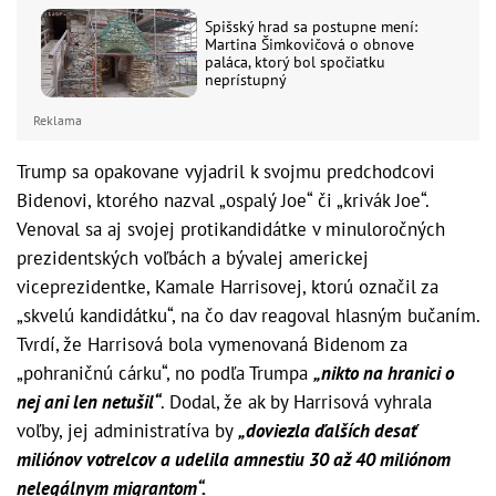
Spišský hrad sa postupne mení:
Martina Šimkovičová o obnove
paláca, ktorý bol spočiatku
neprístupný
Reklama
Trump sa opakovane vyjadril k svojmu predchodcovi
Bidenovi, ktorého nazval „ospalý Joe“ či „krivák Joe“.
Venoval sa aj svojej protikandidátke v minuloročných
prezidentských voľbách a bývalej americkej
viceprezidentke, Kamale Harrisovej, ktorú označil za
„skvelú kandidátku“, na čo dav reagoval hlasným bučaním.
Tvrdí, že Harrisová bola vymenovaná Bidenom za
„pohraničnú cárku“, no podľa Trumpa
„nikto na hranici o
nej ani len netušil“
. Dodal, že ak by Harrisová vyhrala
voľby, jej administratíva by
„doviezla ďalších desať
miliónov votrelcov a udelila amnestiu 30 až 40 miliónom
nelegálnym migrantom“.