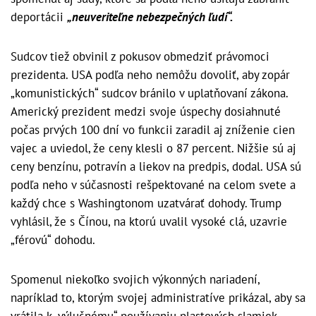
deportácii
„neuveriteľne nebezpečných ľudí“.
Sudcov tiež obvinil z pokusov obmedziť právomoci
prezidenta. USA podľa neho nemôžu dovoliť, aby zopár
„komunistických“ sudcov bránilo v uplatňovaní zákona.
Americký prezident medzi svoje úspechy dosiahnuté
počas prvých 100 dní vo funkcii zaradil aj zníženie cien
vajec a uviedol, že ceny klesli o 87 percent. Nižšie sú aj
ceny benzínu, potravín a liekov na predpis, dodal. USA sú
podľa neho v súčasnosti rešpektované na celom svete a
každý chce s Washingtonom uzatvárať dohody. Trump
vyhlásil, že s Čínou, na ktorú uvalil vysoké clá, uzavrie
„férovú“ dohodu.
Spomenul niekoľko svojich výkonných nariadení,
napríklad to, ktorým svojej administratíve prikázal, aby sa