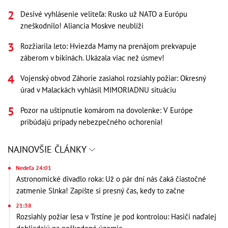
Desivé vyhlásenie veliteľa: Rusko už NATO a Európu
zneškodnilo! Aliancia Moskve neublíži
Rozžiarila leto: Hviezda Mamy na prenájom prekvapuje
záberom v bikinách. Ukázala viac než úsmev!
Vojenský obvod Záhorie zasiahol rozsiahly požiar: Okresný
úrad v Malackách vyhlásil MIMORIADNU situáciu
Pozor na uštipnutie komárom na dovolenke: V Európe
pribúdajú prípady nebezpečného ochorenia!
NAJNOVŠIE ČLÁNKY
Nedeľa 24:01
Astronomické divadlo roka: Už o pár dní nás čaká čiastočné
zatmenie Slnka! Zapíšte si presný čas, kedy to začne
21:38
Rozsiahly požiar lesa v Trstíne je pod kontrolou: Hasiči naďalej