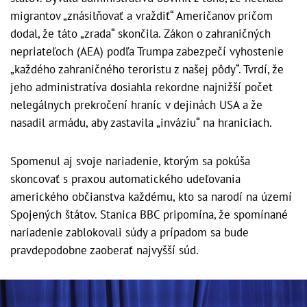
migrantov „znásilňovať a vraždiť“ Američanov pričom
dodal, že táto „zrada“ skončila. Zákon o zahraničných
nepriateľoch (AEA) podľa Trumpa zabezpečí vyhostenie
„každého zahraničného teroristu z našej pôdy“. Tvrdí, že
jeho administratíva dosiahla rekordne najnižší počet
nelegálnych prekročení hraníc v dejinách USA a že
nasadil armádu, aby zastavila „inváziu“ na hraniciach.
Spomenul aj svoje nariadenie, ktorým sa pokúša
skoncovať s praxou automatického udeľovania
amerického občianstva každému, kto sa narodí na území
Spojených štátov. Stanica BBC pripomína, že spomínané
nariadenie zablokovali súdy a prípadom sa bude
pravdepodobne zaoberať najvyšší súd.