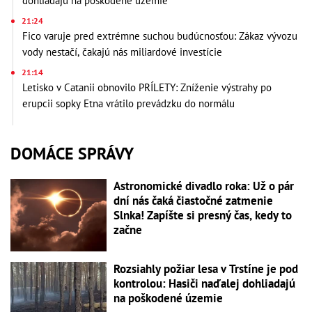
dohliadajú na poškodené územie
21:24
Fico varuje pred extrémne suchou budúcnosťou: Zákaz vývozu
vody nestačí, čakajú nás miliardové investície
21:14
Letisko v Catanii obnovilo PRÍLETY: Zníženie výstrahy po
erupcii sopky Etna vrátilo prevádzku do normálu
DOMÁCE SPRÁVY
Astronomické divadlo roka: Už o pár
dní nás čaká čiastočné zatmenie
Slnka! Zapíšte si presný čas, kedy to
začne
Rozsiahly požiar lesa v Trstíne je pod
kontrolou: Hasiči naďalej dohliadajú
na poškodené územie