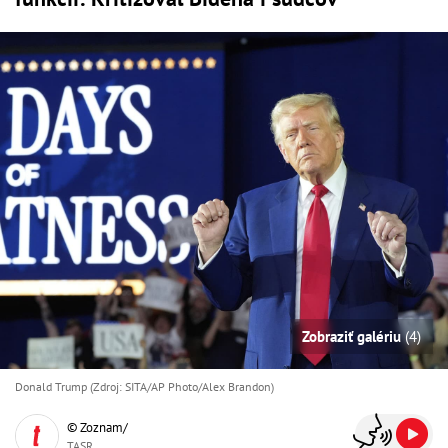
Zobraziť galériu
(4)
Donald Trump (Zdroj: SITA/AP Photo/Alex Brandon)
© Zoznam/
TASR