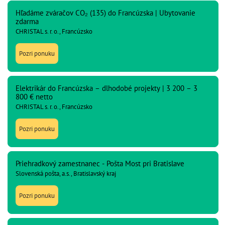
Hľadáme zváračov CO₂ (135) do Francúzska | Ubytovanie
zdarma
CHRISTAL s. r. o., Francúzsko
Pozri ponuku
Elektrikár do Francúzska – dlhodobé projekty | 3 200 – 3
800 € netto
CHRISTAL s. r. o., Francúzsko
Pozri ponuku
Priehradkový zamestnanec - Pošta Most pri Bratislave
Slovenská pošta, a.s., Bratislavský kraj
Pozri ponuku