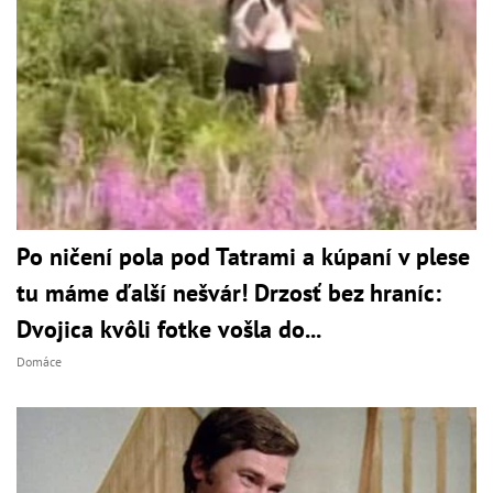
Po ničení pola pod Tatrami a kúpaní v plese
tu máme ďalší nešvár! Drzosť bez hraníc:
Dvojica kvôli fotke vošla do...
Domáce