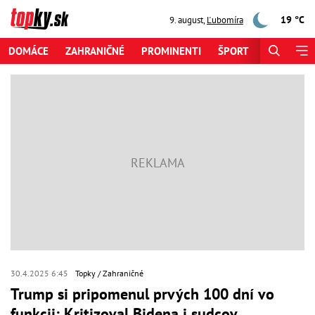
19 °C
9. august
,
Ľubomíra
DOMÁCE
ZAHRANIČNÉ
PROMINENTI
ŠPORT
ZAUJÍMAV
30.4.2025 6:45
Topky
Zahraničné
Trump si pripomenul prvých 100 dní vo
funkcii: Kritizoval Bidena i sudcov