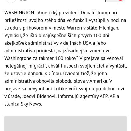
WASHINGTON - Americký prezident Donald Trump pri
príležitosti svojho stého dňa vo funkcii vystúpil v noci na
stredu s príhovorom v meste Warren v štáte Michigan.
Vyhlásil, že išlo o najúspešnejších prvých 100 dní
akejkoľvek administratívy v dejinách USA a jeho
administratíva priniesla „najzásadnejšiu zmenu vo
Washingtone za takmer 100 rokov“. V prejave sa venoval
nelegálnej migrácii, chválil úspech svojich ciel a vyhlásil,
že uzavrie dohodu s Čínou. Uviedol tiež, že jeho
administratíva obnovila slobodu slova v Amerike. V
prejave sa nevyhol ani kritike voči svojmu predchodcovi
v úrade, Joeovi Bidenovi. Informujú agentúry AFP, AP a
stanica Sky News.