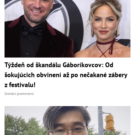
Týždeň od škandálu Gáboríkovcov: Od
šokujúcich obvinení až po nečakané zábery
z festivalu!
Domáci prominenti