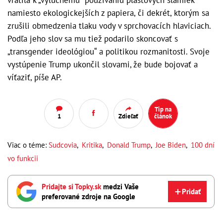
vrátila k „výlučnému“ používaniu plastových slamiek
namiesto ekologickejších z papiera, či dekrét, ktorým sa
zrušili obmedzenia tlaku vody v sprchovacích hlaviciach.
Podľa jeho slov sa mu tiež podarilo skoncovať s
„transgender ideológiou“ a politikou rozmanitosti. Svoje
vystúpenie Trump ukončil slovami, že bude bojovať a
víťaziť, píše AP.
Tip na
1
Zdieľať
článok
Viac o téme:
Sudcovia
,
Kritika
,
Donald Trump
,
Joe Biden
,
100 dní
vo funkcii
Pridajte si Topky.sk
medzi Vaše
Pridať
preferované zdroje na Google