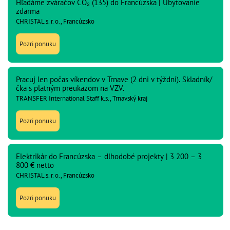
Hľadáme zváračov CO₂ (135) do Francúzska | Ubytovanie
zdarma
CHRISTAL s. r. o., Francúzsko
Pozri ponuku
Pracuj len počas víkendov v Trnave (2 dni v týždni). Skladník/
čka s platným preukazom na VZV.
TRANSFER International Staff k.s., Trnavský kraj
Pozri ponuku
Elektrikár do Francúzska – dlhodobé projekty | 3 200 – 3
800 € netto
CHRISTAL s. r. o., Francúzsko
Pozri ponuku