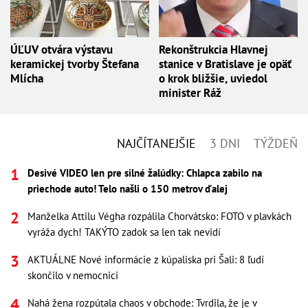
ÚĽUV otvára výstavu
Rekonštrukcia Hlavnej
keramickej tvorby Štefana
stanice v Bratislave je opäť
Mlícha
o krok bližšie, uviedol
minister Ráž
NAJČÍTANEJŠIE
3 DNI
TÝŽDEŇ
Desivé VIDEO len pre silné žalúdky: Chlapca zabilo na
priechode auto! Telo našli o 150 metrov ďalej
Manželka Attilu Végha rozpálila Chorvátsko: FOTO v plavkách
vyráža dych! TAKÝTO zadok sa len tak nevidí
AKTUÁLNE Nové informácie z kúpaliska pri Šali: 8 ľudí
skončilo v nemocnici
Nahá žena rozpútala chaos v obchode: Tvrdila, že je v