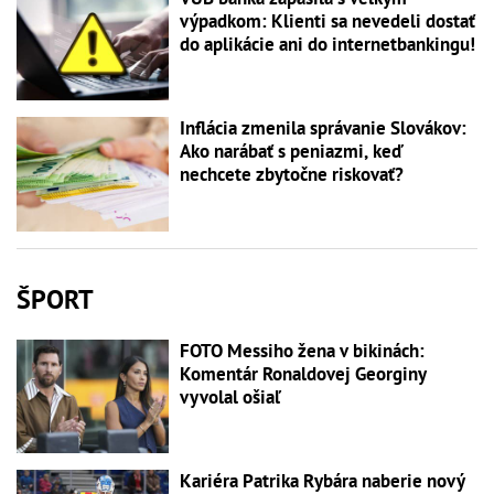
výpadkom: Klienti sa nevedeli dostať
do aplikácie ani do internetbankingu!
Inflácia zmenila správanie Slovákov:
Ako narábať s peniazmi, keď
nechcete zbytočne riskovať?
ŠPORT
FOTO Messiho žena v bikinách:
Komentár Ronaldovej Georginy
vyvolal ošiaľ
Kariéra Patrika Rybára naberie nový