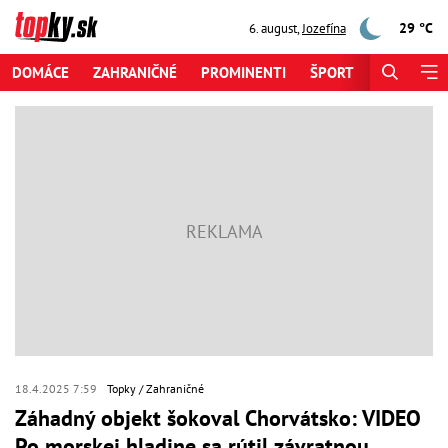
29 °C
6. august
,
Jozefína
DOMÁCE
ZAHRANIČNÉ
PROMINENTI
ŠPORT
ZAUJÍMAV
18.4.2025 7:59
Topky
Zahraničné
Záhadný objekt šokoval Chorvátsko: VIDEO
Po morskej hladine sa rútil závratnou