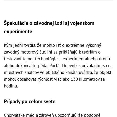
Špekulácie o závodnej lodi aj vojenskom
experimente
Kým jedni tvrdia, že mohlo ísť o extrémne výkonný
závodný motorový čln, iní sa prikláňajú k teóriám o
testovaní tajnej technológie – experimentálneho dronu
alebo dokonca torpéda. Portál Dnevnik s odvolaním sa na
miestnych znalcov Velebitského kanála uvádza, že objekt
mohol dosahovať rýchlosť viac ako 130 kilometrov za
hodinu.
Prípady po celom svete
Chorvátske médiá zároveň upozorňujú, že podobné