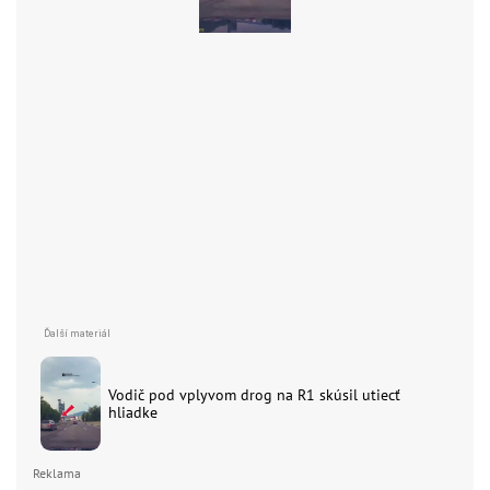
Vodič pod vplyvom drog na R1 skúsil utiecť
hliadke
Reklama