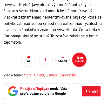
nevysvetliteľné javy nie sú výnimočné ani v iných
častiach sveta. Napríklad americké námorníctvo už
viackrát zaznamenalo neidentifikované objekty, ktoré sa
pohybovali nad vodou či pod ňou extrémnou rýchlosťou
– a bez akéhokoľvek známeho vysvetlenia. Čo sa teda v
Karlobagu skutočne stalo? To zostáva zahalené v hmle
tajomstva.
Tip na
42
Zdieľať
článok
Viac o téme:
More
,
Objekt
,
Záhada
,
Chorvátsko
Pridajte si Topky.sk
medzi Vaše
Pridať
preferované zdroje na Google