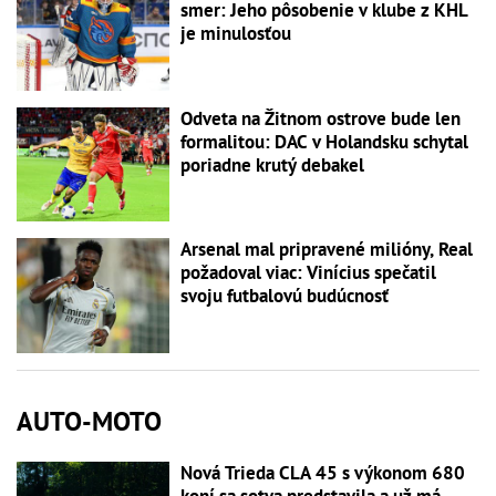
smer: Jeho pôsobenie v klube z KHL
je minulosťou
Odveta na Žitnom ostrove bude len
formalitou: DAC v Holandsku schytal
poriadne krutý debakel
Arsenal mal pripravené milióny, Real
požadoval viac: Vinícius spečatil
svoju futbalovú budúcnosť
AUTO-MOTO
Nová Trieda CLA 45 s výkonom 680
koní sa sotva predstavila a už má