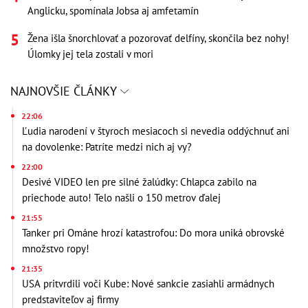
Anglicku, spomínala Jobsa aj amfetamín
Žena išla šnorchlovať a pozorovať delfíny, skončila bez nohy!
Úlomky jej tela zostali v mori
NAJNOVŠIE ČLÁNKY
22:06
Ľudia narodení v štyroch mesiacoch si nevedia oddýchnuť ani
na dovolenke: Patríte medzi nich aj vy?
22:00
Desivé VIDEO len pre silné žalúdky: Chlapca zabilo na
priechode auto! Telo našli o 150 metrov ďalej
21:55
Tanker pri Ománe hrozí katastrofou: Do mora uniká obrovské
množstvo ropy!
21:35
USA pritvrdili voči Kube: Nové sankcie zasiahli armádnych
predstaviteľov aj firmy