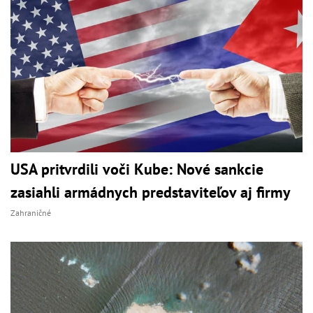
USA pritvrdili voči Kube: Nové sankcie
zasiahli armádnych predstaviteľov aj firmy
Zahraničné