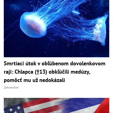
Smrtiaci útok v obľúbenom dovolenkovom
raji: Chlapca (†13) obkľúčili medúzy,
pomôcť mu už nedokázali
Zahraničné