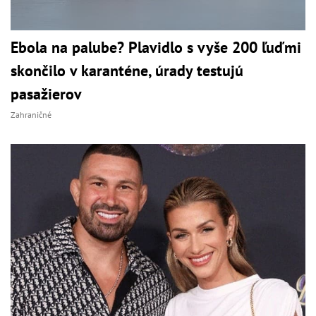
Ebola na palube? Plavidlo s vyše 200 ľuďmi
skončilo v karanténe, úrady testujú
pasažierov
Zahraničné