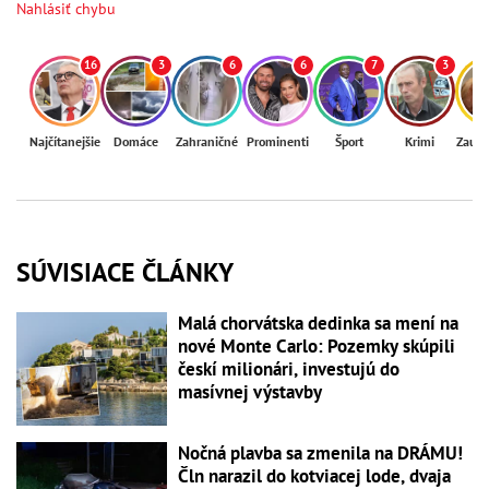
Nahlásiť chybu
16
3
6
6
7
3
Najčítanejšie
Domáce
Zahraničné
Prominenti
Šport
Krimi
Zaují
SÚVISIACE ČLÁNKY
Malá chorvátska dedinka sa mení na
nové Monte Carlo: Pozemky skúpili
českí milionári, investujú do
masívnej výstavby
Nočná plavba sa zmenila na DRÁMU!
Čln narazil do kotviacej lode, dvaja