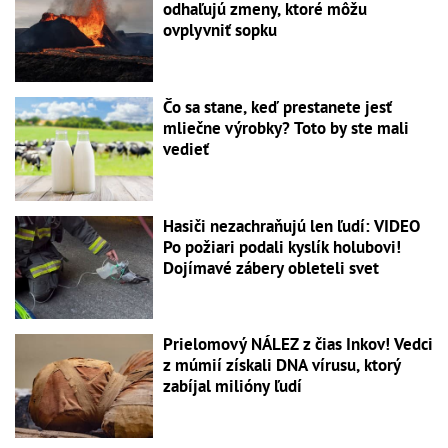
odhaľujú zmeny, ktoré môžu
ovplyvniť sopku
Čo sa stane, keď prestanete jesť
mliečne výrobky? Toto by ste mali
vedieť
Hasiči nezachraňujú len ľudí: VIDEO
Po požiari podali kyslík holubovi!
Dojímavé zábery obleteli svet
Prielomový NÁLEZ z čias Inkov! Vedci
z múmií získali DNA vírusu, ktorý
zabíjal milióny ľudí