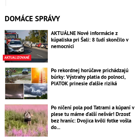
DOMÁCE SPRÁVY
AKTUÁLNE Nové informácie z
kúpaliska pri Šali: 8 ľudí skončilo v
nemocnici
AKTUALIZOVANÉ
Po rekordnej horúčave prichádzajú
búrky: Výstrahy platia do polnoci,
PIATOK prinesie ďalšie riziká
Po ničení pola pod Tatrami a kúpaní v
plese tu máme ďalší nešvár! Drzosť
bez hraníc: Dvojica kvôli fotke vošla
do...