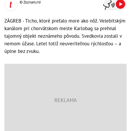
© Zoznam/rd
ZÁGREB - Ticho, ktoré preťalo more ako nôž. Velebitským
kanálom pri chorvátskom meste Karlobag sa prehnal
tajomný objekt neznámeho pôvodu. Svedkovia zostali v
nemom úžase. Letel totiž neuveriteľnou rýchlosťou – a
úplne bez zvuku.