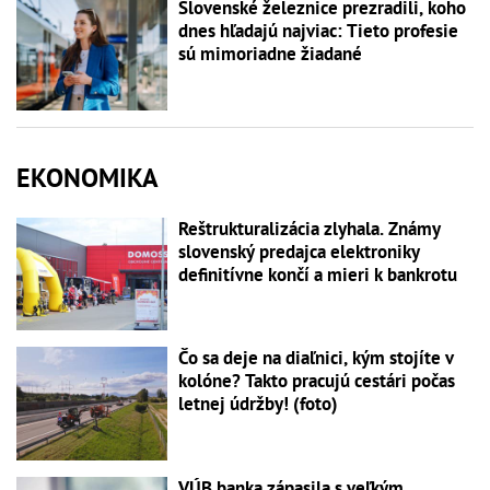
Slovenské železnice prezradili, koho
dnes hľadajú najviac: Tieto profesie
sú mimoriadne žiadané
EKONOMIKA
Reštrukturalizácia zlyhala. Známy
slovenský predajca elektroniky
definitívne končí a mieri k bankrotu
Čo sa deje na diaľnici, kým stojíte v
kolóne? Takto pracujú cestári počas
letnej údržby! (foto)
VÚB banka zápasila s veľkým