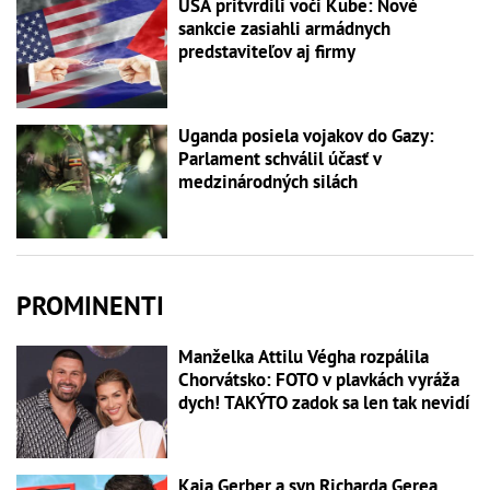
USA pritvrdili voči Kube: Nové
sankcie zasiahli armádnych
predstaviteľov aj firmy
Uganda posiela vojakov do Gazy:
Parlament schválil účasť v
medzinárodných silách
PROMINENTI
Manželka Attilu Végha rozpálila
Chorvátsko: FOTO v plavkách vyráža
dych! TAKÝTO zadok sa len tak nevidí
Kaia Gerber a syn Richarda Gerea