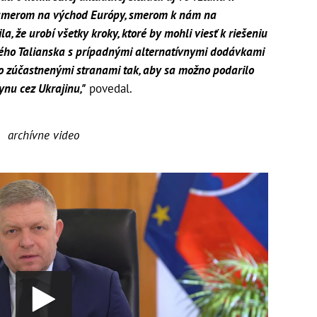
y smerom na východ Európy, smerom k nám na
a, že urobí všetky kroky, ktoré by mohli viesť k riešeniu
tného Talianska s prípadnými alternatívnymi dodávkami
o zúčastnenými stranami tak, aby sa možno podarilo
ynu cez Ukrajinu,"
povedal.
archívne video