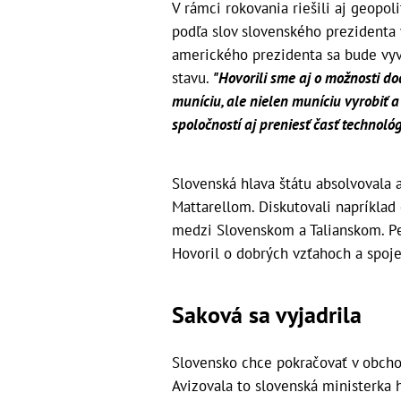
V rámci rokovania riešili aj geopol
podľa slov slovenského prezidenta 
amerického prezidenta sa bude vyví
stavu.
"Hovorili sme aj o možnosti d
muníciu, ale nielen muníciu vyrobiť 
spoločností aj preniesť časť technoló
Slovenská hlava štátu absolvovala
Mattarellom. Diskutovali napríklad
medzi Slovenskom a Talianskom. Pe
Hovoril o dobrých vzťahoch a spoj
Saková sa vyjadrila
Slovensko chce pokračovať v obchod
Avizovala to slovenská ministerka 