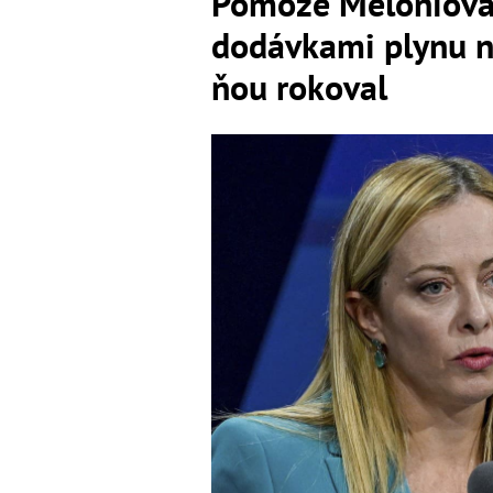
Pomôže Meloniová p
dodávkami plynu na
ňou rokoval