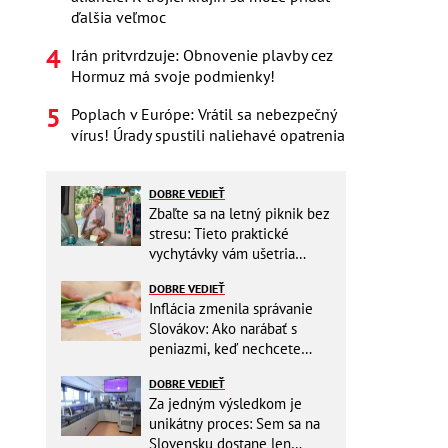
ďalšia veľmoc
Irán pritvrdzuje: Obnovenie plavby cez
Hormuz má svoje podmienky!
Poplach v Európe: Vrátil sa nebezpečný
vírus! Úrady spustili naliehavé opatrenia
DOBRE VEDIEŤ
Zbaľte sa na letný piknik bez
stresu: Tieto praktické
vychytávky vám ušetria
miesto v batohu!
DOBRE VEDIEŤ
Inflácia zmenila správanie
Slovákov: Ako narábať s
peniazmi, keď nechcete
zbytočne riskovať?
DOBRE VEDIEŤ
Za jedným výsledkom je
unikátny proces: Sem sa na
Slovensku dostane len