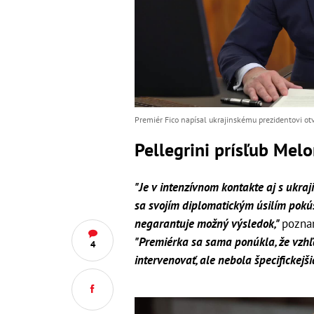
Premiér Fico napísal ukrajinskému prezidentovi otv
Pellegrini prísľub Melo
"Je v intenzívnom kontakte aj s uk
sa svojím diplomatickým úsilím pokú
negarantuje možný výsledok,"
poznam
"Premiérka sa sama ponúkla, že vzhľa
4
intervenovať, ale nebola špecifickejši