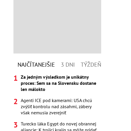
NAJČÍTANEJŠIE
3 DNI
TÝŽDEŇ
Za jedným výsledkom je unikátny
proces: Sem sa na Slovensku dostane
len málokto
Agenti ICE pod kamerami: USA chcú
zvýšiť kontrolu nad zásahmi, zábery
však nemusia zverejniť
Turecko láka Egypt do novej obrannej
aliancie: K trojici krajín sa môže pridať