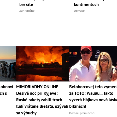
brexite
kontinentoch
Zahraničné
Domáce
 obnoví
MIMORIADNY ONLINE
Belohorcovej telo vymen
ch s
Desivá noc pri Kyjeve:
za TOTO: Wauuu... Takto
Ruské rakety zabili troch
vyzerá Hájkova nová lásk
ľudí vrátane dieťaťa, ozývali
bikinách!
sa výbuchy
Domáci prominenti