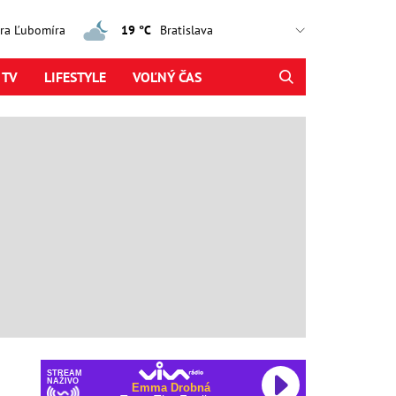
jtra Ľubomíra
19 °C
 TV
LIFESTYLE
VOĽNÝ ČAS
STREAM
NAŽIVO
Emma Drobná