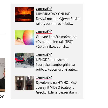
ZAHRANIČNÉ
MIMORIADNY ONLINE
Desivá noc pri Kyjeve: Ruské
rakety zabili troch ľudí
vrátane dieťaťa, ozývali sa
ZAHRANIČNÉ
výbuchy
Otravné komáre možno na
vás neletia len tak: TEST
výskumníkov, čo ich
priťahujú najviac?
ZAHRANIČNÉ
NEHODA luxusného
športiaka: Lamborghini sa
rútilo z kopca, druhé auto
dopadlo po čelnej zrážke
ZAHRANIČNÉ
horšie
Dovolenka na H*VNO! Muž
zverejnil VIDEO toalety v
Grécku, kde je papier iba na
kov
OKRASU: Utrieť sa musíte ísť
do kuchyne