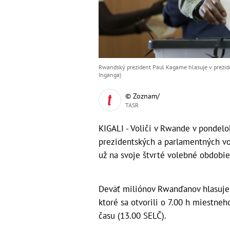
Rwandský prezident Paul Kagame hlasuje v prezid
Inganga)
© Zoznam/
TASR
KIGALI - Voliči v Rwande v pondelo
prezidentských a parlamentných vo
už na svoje štvrté volebné obdobie
Deväť miliónov Rwanďanov hlasuje 
ktoré sa otvorili o 7.00 h miestneh
času (13.00 SELČ).