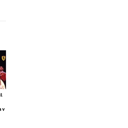
il
a v