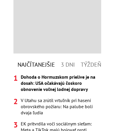
NAJČÍTANEJŠIE
3 DNI
TÝŽDEŇ
Dohoda o Hormuzskom prielive je na
dosah: USA očakávajú čoskoro
obnovenie voľnej lodnej dopravy
V Utahu sa zrútil vrtuľník pri hasení
obrovského požiaru: Na palube boli
dvaja ľudia
EK pritvrdila voči sociálnym sieťam:
Meta a TikTok majú bojovať proti