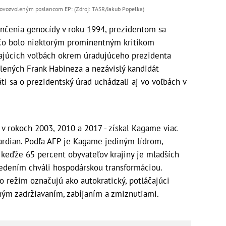
novozvoleným poslancom EP: (Zdroj: TASR/Jakub Popelka)
čenia genocídy v roku 1994, prezidentom sa
, čo bolo niektorým prominentným kritikom
ajúcich voľbách okrem úradujúceho prezidenta
elených Frank Habineza a nezávislý kandidát
i sa o prezidentský úrad uchádzali aj vo voľbách v
 v rokoch 2003, 2010 a 2017 - získal Kagame viac
ardian. Podľa AFP je Kagame jediným lídrom,
keďže 65 percent obyvateľov krajiny je mladších
vedením chváli hospodárskou transformáciou.
 režim označujú ako autokratický, potláčajúci
ným zadržiavaním, zabíjaním a zmiznutiami.