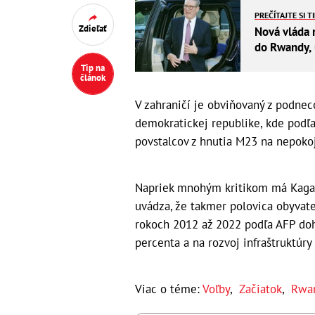
PREČÍTAJTE SI T
Zdieľať
Nová vláda 
do Rwandy, 
Tip na
článok
V zahraničí je obviňovaný z podnec
demokratickej republike, kde podľ
povstalcov z hnutia M23 na nepoko
Napriek mnohým kritikom má Kaga
uvádza, že takmer polovica obyvate
rokoch 2012 až 2022 podľa AFP dohl
percenta a na rozvoj infraštruktúry
Viac o téme:
Voľby
,
Začiatok
,
Rwa