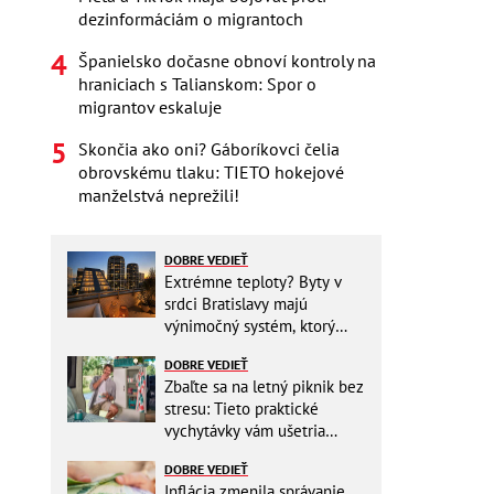
dezinformáciám o migrantoch
Španielsko dočasne obnoví kontroly na
hraniciach s Talianskom: Spor o
migrantov eskaluje
Skončia ako oni? Gáboríkovci čelia
obrovskému tlaku: TIETO hokejové
manželstvá neprežili!
DOBRE VEDIEŤ
Extrémne teploty? Byty v
srdci Bratislavy majú
výnimočný systém, ktorý
ešte aj šetrí náklady
DOBRE VEDIEŤ
Zbaľte sa na letný piknik bez
stresu: Tieto praktické
vychytávky vám ušetria
miesto v batohu!
DOBRE VEDIEŤ
Inflácia zmenila správanie