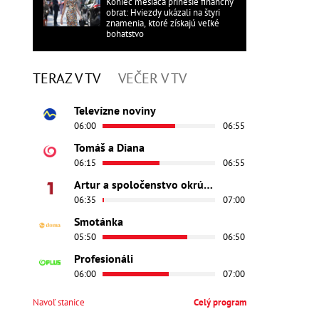
Koniec mesiaca prinesie finančný
obrat: Hviezdy ukázali na štyri
znamenia, ktoré získajú veľké
bohatstvo
TERAZ V TV
VEČER V TV
Televízne noviny
06:00
06:55
Tomáš a Diana
06:15
06:55
Artur a spoločenstvo okrúhleho stola - Princezná Ginevra
06:35
07:00
Smotánka
05:50
06:50
Profesionáli
06:00
07:00
Navoľ stanice
Celý program