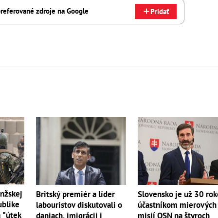
referované zdroje na Google
Pridať
onžskej
Britský premiér a líder
Slovensko je už 30 ro
ublike
labouristov diskutovali o
účastníkom mierových
a "útek
daniach, imigrácii i
misií OSN na štyroch