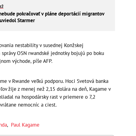
IEŽ
nebude pokračovať v pláne deportácií migrantov
uviedol Starmer
ovania nestability v susednej Konžskej
a správy OSN rwandské jednotky bojujú po boku
jnom východe, píše AFP.
me v Rwande veľkú podporu. Hoci Svetová banka
ľov žije z menej než 2,15 dolára na deň, Kagame v
iadal na hospodársky rast v priemere o 7,2
 vrátane nemocníc a ciest.
nda
,
Paul Kagame