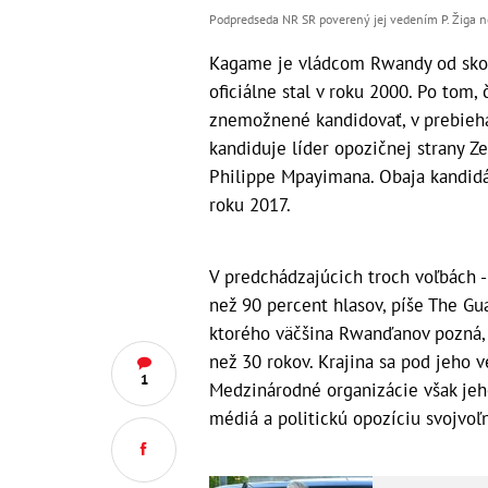
Podpredseda NR SR poverený jej vedením P. Žiga 
Kagame je vládcom Rwandy od skon
oficiálne stal v roku 2000. Po tom
znemožnené kandidovať, v prebieh
kandiduje líder opozičnej strany Z
Philippe Mpayimana. Obaja kandidát
roku 2017.
V predchádzajúcich troch voľbách -
než 90 percent hlasov, píše The Gu
ktorého väčšina Rwanďanov pozná, 
než 30 rokov. Krajina sa pod jeho 
1
Medzinárodné organizácie však jeho
médiá a politickú opozíciu svojvoľ