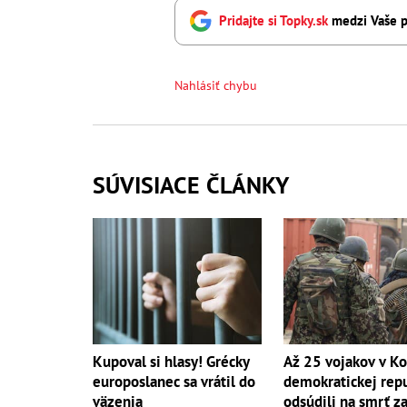
Pridajte si Topky.sk
medzi Vaše p
Nahlásiť chybu
SÚVISIACE ČLÁNKY
Kupoval si hlasy! Grécky
Až 25 vojakov v K
europoslanec sa vrátil do
demokratickej rep
väzenia
odsúdili na smrť z