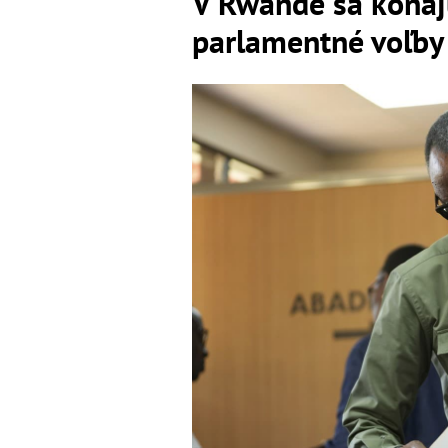
V Rwande sa konaj
parlamentné voľby