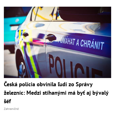
Česká polícia obvinila ľudí zo Správy
železníc: Medzi stíhanými má byť aj bývalý
šéf
Zahraničné