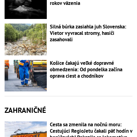
rokov väzenia
Silná búrka zasiahla juh Slovenska:
Vietor vyvracal stromy, hasiči
zasahovali
Košice čakajú veľké dopravné
obmedzenia: Od pondelka začína
oprava ciest a chodníkov
ZAHRANIČNÉ
Cesta sa zmenila na nočnú moru:
Cestujúci RegioJetu čakali päť hodín v