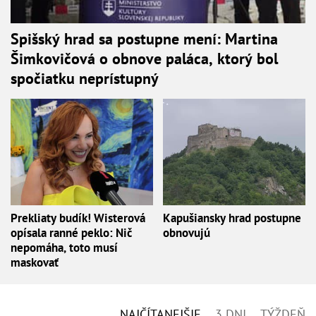
Spišský hrad sa postupne mení: Martina
Šimkovičová o obnove paláca, ktorý bol
spočiatku neprístupný
Prekliaty budík! Wisterová
Kapušiansky hrad postupne
opísala ranné peklo: Nič
obnovujú
nepomáha, toto musí
maskovať
NAJČÍTANEJŠIE
3 DNI
TÝŽDEŇ