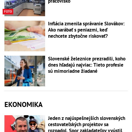
pracovisko
FOTO
Inflácia zmenila správanie Slovákov:
Ako narábať s peniazmi, keď
nechcete zbytočne riskovať?
Slovenské železnice prezradili, koho
dnes hľadajú najviac: Tieto profesie
sú mimoriadne žiadané
EKONOMIKA
Jeden z najúspešnejších slovenských
cestovateľských projektov sa
rozpadol. Spor zakladateľov vyústil