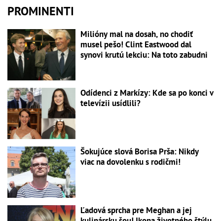
PROMINENTI
Milióny mal na dosah, no chodiť
musel pešo! Clint Eastwood dal
synovi krutú lekciu: Na toto zabudni
Odídenci z Markízy: Kde sa po konci v
televízii usídlili?
Šokujúce slová Borisa Prša: Nikdy
viac na dovolenku s rodičmi!
Ľadová sprcha pre Meghan a jej
kulinársku šou! Ikona životného štýlu