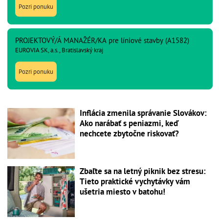
Pozri ponuku
PROJEKTOVÝ/Á MANAŽÉR/KA pre líniové stavby (A1582)
EUROVIA SK, a.s., Bratislavský kraj
Pozri ponuku
Inflácia zmenila správanie Slovákov:
Ako narábať s peniazmi, keď
nechcete zbytočne riskovať?
Zbaľte sa na letný piknik bez stresu:
Tieto praktické vychytávky vám
ušetria miesto v batohu!