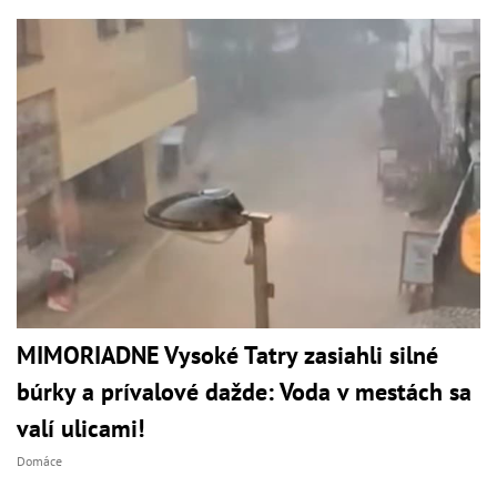
MIMORIADNE Vysoké Tatry zasiahli silné
búrky a prívalové dažde: Voda v mestách sa
valí ulicami!
Domáce