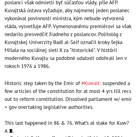
poslanci však odmietli byť súčasťou vlády, píše AFP.
Kuvajtská ústava vyžaduje, aby najmenej jeden poslanec
vykonával povinnosti ministra, kým nebude vytvorená
vláda, vysvetľuje AFP. Vymenovanému premiérovi sa však
nedarilo presvedčiť žiadneho z poslancov. Politológ z
Kuvajtskej Univerzity Badl al-Seif označil kroky šejka
Mišala na sociálnej sieti X za "historické". V histórii
moderného Kuvajtu sa podobné udalosti odohrali len v
rokoch 1976 a 1986.
Historic step taken by the Emir of
#Kuwait
: suspended a
few articles of the constitution for at most 4 yrs till recs
out to reform constitution. Dissolved parliament w/ emir
+ gov overtaking legislative authorities.
This last happened in 86 & 76. What’s at stake for Kuw?
A 🧵