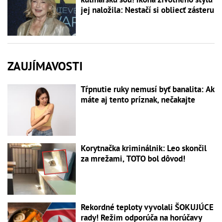
jej naložila: Nestačí si obliecť zásteru
ZAUJÍMAVOSTI
Tŕpnutie ruky nemusí byť banalita: Ak
máte aj tento príznak, nečakajte
Korytnačka kriminálnik: Leo skončil
za mrežami, TOTO bol dôvod!
Rekordné teploty vyvolali ŠOKUJÚCE
rady! Režim odporúča na horúčavy