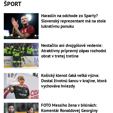
ŠPORT
Haraslín na odchode zo Sparty?
Slovenský reprezentant má na stole
lukratívnu ponuku
Nestačilo ani dvojgólové vedenie:
Atraktívny prípravný zápas rozhodol
obrat v tretej tretine
Košický klenot čaká veľká výzva:
Dostal životnú šancu v krajine, ktorá
vychováva hviezdy
FOTO Messiho žena v bikinách:
Komentár Ronaldovej Georginy