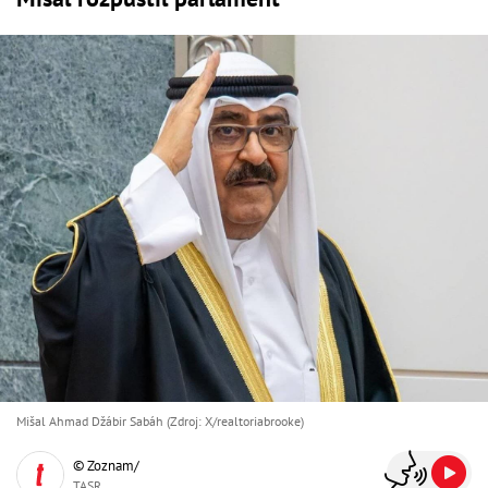
Mišal Ahmad Džábir Sabáh (Zdroj: X/realtoriabrooke)
© Zoznam/
TASR