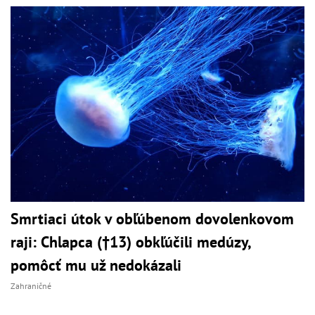
Smrtiaci útok v obľúbenom dovolenkovom
raji: Chlapca (†13) obkľúčili medúzy,
pomôcť mu už nedokázali
Zahraničné