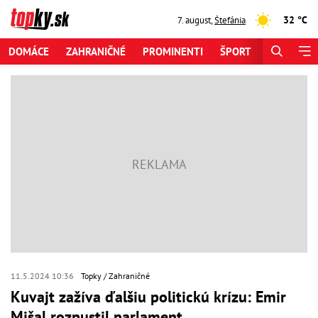
32 °C
7. august
,
Štefánia
DOMÁCE
ZAHRANIČNÉ
PROMINENTI
ŠPORT
ZAUJÍMAV
11.5.2024 10:36
Topky
Zahraničné
Kuvajt zažíva ďalšiu politickú krízu: Emir
Mišal rozpustil parlament