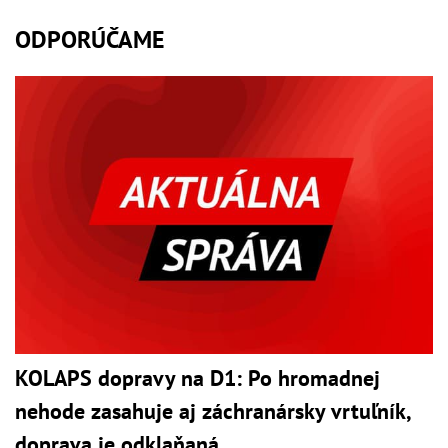
ODPORÚČAME
KOLAPS dopravy na D1: Po hromadnej
nehode zasahuje aj záchranársky vrtuľník,
doprava je odklaňaná