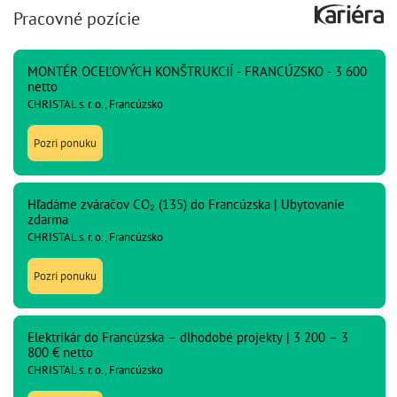
Pracovné pozície
MONTÉR OCEĽOVÝCH KONŠTRUKCIÍ - FRANCÚZSKO - 3 600
netto
CHRISTAL s. r. o., Francúzsko
Pozri ponuku
Hľadáme zváračov CO₂ (135) do Francúzska | Ubytovanie
zdarma
CHRISTAL s. r. o., Francúzsko
Pozri ponuku
Elektrikár do Francúzska – dlhodobé projekty | 3 200 – 3
800 € netto
CHRISTAL s. r. o., Francúzsko