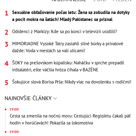
Sexuálne obťažovanie počas letu: Žena sa zobudila na dotyky
a pocit mokra na šatách! Mladý Pakistanec sa priznal
Odídenci z Markízy: Kde sa po konci v televízii usídlili?
MIMORIADNE Vysoké Tatry zasiahli silné búrky a prívalové
dažde: Voda v mestách sa valí ulicami!
ŠOKY na prešovskom kúpalisku: Naháčku v sprche prepadli
inštalatéri, ešte väčšia hrôza číhala v BAZÉNE
Šokujúce slová Borisa Prša: Nikdy viac na dovolenku s rodičmi!
NAJNOVŠIE ČLÁNKY
19:00
Cesta sa zmenila na nočnú moru: Cestujúci RegioJetu čakali päť
hodín v horúčavách! Pokazila sa lokomotíva
19:00