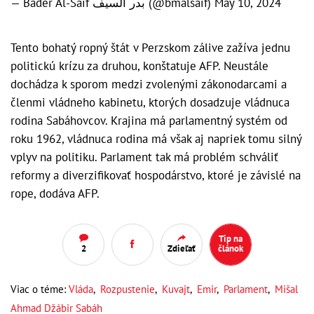
— Bader Al-Saif بدر السيف (@bmalsaif)
May 10, 2024
Tento bohatý ropný štát v Perzskom zálive zažíva jednu
politickú krízu za druhou, konštatuje AFP. Neustále
dochádza k sporom medzi zvolenými zákonodarcami a
členmi vládneho kabinetu, ktorých dosadzuje vládnuca
rodina Sabáhovcov. Krajina má parlamentný systém od
roku 1962, vládnuca rodina má však aj napriek tomu silný
vplyv na politiku. Parlament tak má problém schváliť
reformy a diverzifikovať hospodárstvo, ktoré je závislé na
rope, dodáva AFP.
Tip na
2
Zdieľať
článok
Viac o téme:
Vláda
,
Rozpustenie
,
Kuvajt
,
Emir
,
Parlament
,
Mišal
Ahmad Džábir Sabáh