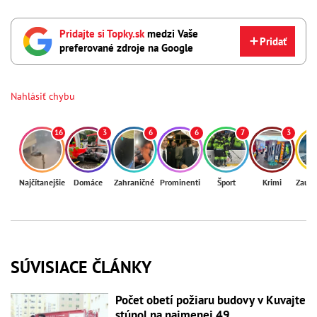
Pridajte si Topky.sk
medzi Vaše
Pridať
preferované zdroje na Google
Nahlásiť chybu
16
3
6
6
7
3
Najčítanejšie
Domáce
Zahraničné
Prominenti
Šport
Krimi
Zaují
SÚVISIACE ČLÁNKY
Počet obetí požiaru budovy v Kuvajte
stúpol na najmenej 49