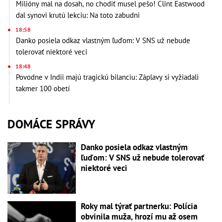
Milióny mal na dosah, no chodiť musel pešo! Clint Eastwood
dal synovi krutú lekciu: Na toto zabudni
18:58
Danko posiela odkaz vlastným ľuďom: V SNS už nebude
tolerovať niektoré veci
18:48
Povodne v Indii majú tragickú bilanciu: Záplavy si vyžiadali
takmer 100 obetí
DOMÁCE SPRÁVY
Danko posiela odkaz vlastným
ľuďom: V SNS už nebude tolerovať
niektoré veci
Roky mal týrať partnerku: Polícia
obvinila muža, hrozí mu až osem