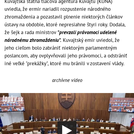
Kuvajtská štátna tlačová agentúra Kuvajtu (KUNA)
uviedla, že ermir nariadil rozpustenie národného
zhromaždenia a pozastavil plnenie niektorých článkov
ústavy na obdobie, ktoré nepresiahne štyri roky. Dodala,
že šejk a rada ministrov
"prevzali právomoci udelené
národnému zhromaždeniu".
Kuvajtský emir uviedol, že
jeho cieľom bolo zabrániť niektorým parlamentným
poslancom, aby ovplyvňovali jeho právomoci, a odstrániť
iné veľké "prekážky", ktoré mu bránili v zostavení vlády.
archívne video