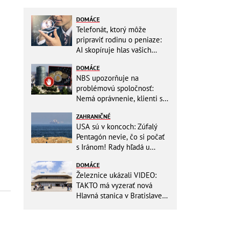
DOMÁCE
Telefonát, ktorý môže
pripraviť rodinu o peniaze:
AI skopíruje hlas vašich
blízkych, odborníci radia
DOMÁCE
jednoduchý trik
NBS upozorňuje na
problémovú spoločnosť:
Nemá oprávnenie, klienti sa
vystavujú veľkému riziku
ZAHRANIČNÉ
USA sú v koncoch: Zúfalý
Pentagón nevie, čo si počať
s Iránom! Rady hľadá u
analytikov
DOMÁCE
Železnice ukázali VIDEO:
TAKTO má vyzerať nová
Hlavná stanica v Bratislave!
Detský kútik aj bezbarierové
toalety