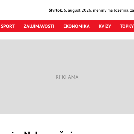
Štvrtok
,
6. august
2026
,
meniny má
Jozefína
, z
ŠPORT
ZAUJÍMAVOSTI
EKONOMIKA
KVÍZY
TOPKY