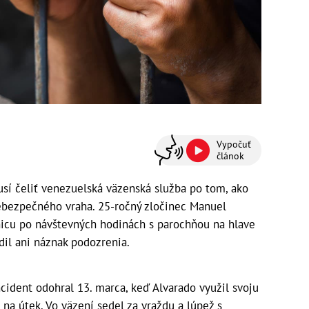
Vypočuť
článok
 čeliť venezuelská väzenská služba po tom, ako
ebezpečného vraha. 25-ročný zločinec Manuel
znicu po návštevných hodinách s parochňou na hlave
il ani náznak podozrenia.
ncident odohral 13. marca, keď Alvarado využil svoju
 na útek. Vo väzení sedel za vraždu a lúpež s