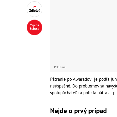
Zdieľať
Tip na
článok
Reklama
Pátranie po Alvaradovi je podľa j
neúspešné. Do problémov sa navyše 
spolupáchateľa a polícia pátra aj po
Nejde o prvý prípad