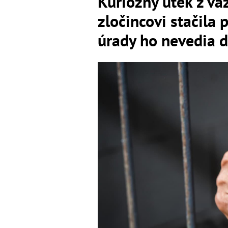
Kuriózny útek z v
zločincovi stačila 
úrady ho nevedia d