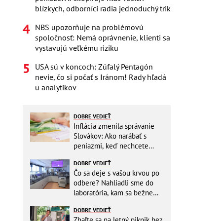
blízkych, odborníci radia jednoduchý trik
NBS upozorňuje na problémovú
spoločnosť: Nemá oprávnenie, klienti sa
vystavujú veľkému riziku
USA sú v koncoch: Zúfalý Pentagón
nevie, čo si počať s Iránom! Rady hľadá
u analytikov
DOBRE VEDIEŤ
Inflácia zmenila správanie
Slovákov: Ako narábať s
peniazmi, keď nechcete
zbytočne riskovať?
DOBRE VEDIEŤ
Čo sa deje s vašou krvou po
odbere? Nahliadli sme do
laboratória, kam sa bežne
nikto nedostane
DOBRE VEDIEŤ
Zbaľte sa na letný piknik bez