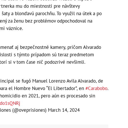
artnerka mu do miestnosti pre návštevy
šaty a blonďavú parochňu. To využil na útek a po
čený za ženu bez problémov odpochodoval na
kmi väznice.
amenať aj bezpečnostné kamery, pričom Alvarado
vislosti s týmto prípadom sú teraz predmetom
ktorí si v tom čase nič podozrivé nevšimli.
rincipal se fugó Manuel Lorenzo Avila Alvarado, de
para el Hombre Nuevo “El Libertador”, en
#Carabobo
.
 homicidio en 2021, pero aún es procesado sin
0do1sQNRj
siones (@oveprisiones)
March 14, 2024