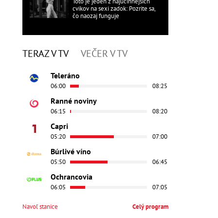
Toto je jeden z najúčinnejších
cvikov na sexi zadok: Pozrite sa,
čo naozaj funguje
TERAZ V TV
VEČER V TV
Teleráno
06:00
08:25
Ranné noviny
06:15
08:20
Capri
05:20
07:00
Búrlivé víno
05:50
06:45
Ochrancovia
06:05
07:05
Navoľ stanice
Celý program