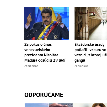
Za pokus o únos
Ekvádorské úrady
venezuelského
potlačili vzburu vo
prezidenta Nicolása
väznici, z ktorej uš
Madura odsúdili 29 ľudí
gangu
Zahraničné
Zahraničné
ODPORÚČAME