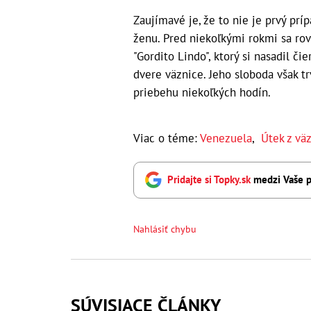
Zaujímavé je, že to nie je prvý prí
ženu. Pred niekoľkými rokmi sa rov
"Gordito Lindo", ktorý si nasadil č
dvere väznice. Jeho sloboda však t
priebehu niekoľkých hodín.
Viac o téme:
Venezuela
,
Útek z vä
Pridajte si Topky.sk
medzi Vaše p
Nahlásiť chybu
SÚVISIACE ČLÁNKY