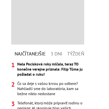
NAJČÍTANEJŠIE
3 DNI
TÝŽDEŇ
Nela Pocisková roky mlčala, teraz TO
konečne verejne priznala: Filip Tůma ju
požiadal o ruku!
Čo sa deje s vašou krvou po odbere?
Nahliadli sme do laboratória, kam sa
bežne nikto nedostane
Telefonát, ktorý môže pripraviť rodinu o
peniaze: AI skopíruje hlas vašich