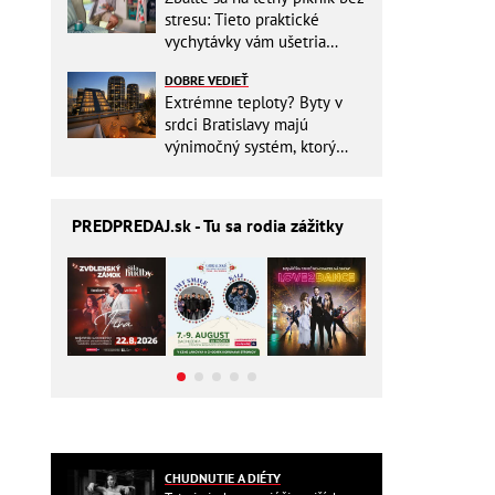
stresu: Tieto praktické
vychytávky vám ušetria
miesto v batohu!
DOBRE VEDIEŤ
Extrémne teploty? Byty v
srdci Bratislavy majú
výnimočný systém, ktorý
ešte aj šetrí náklady
PREDPREDAJ
.sk - Tu sa rodia zážitky
CHUDNUTIE A DIÉTY