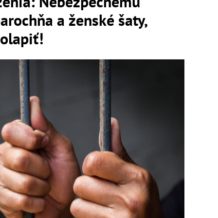
äzenia: Nebezpečnému
parochňa a ženské šaty,
olapiť!