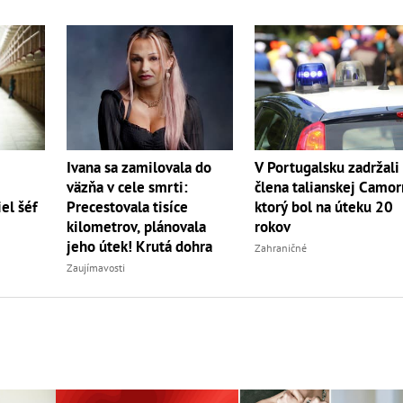
Ivana sa zamilovala do
V Portugalsku zadržali
väzňa v cele smrti:
člena talianskej Camor
Precestovala tisíce
iel šéf
ktorý bol na úteku 20
kilometrov, plánovala
rokov
jeho útek! Krutá dohra
Zahraničné
Zaujímavosti