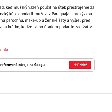
pad, keď mužský väzeň použil na útek prestrojenie za
naký kúsok podaril mužovi z Paraguaja s prezývkou
iernu parochňu, make-up a ženské šaty a vyšiel pred
rvala krátko, keďže sa ho úradom podarilo zadržať v
zenia
referované zdroje na Google
Pridať