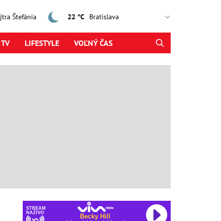
ajtra Štefánia
22 °C
 TV
LIFESTYLE
VOĽNÝ ČAS
STREAM
NAŽIVO
Becky Hill