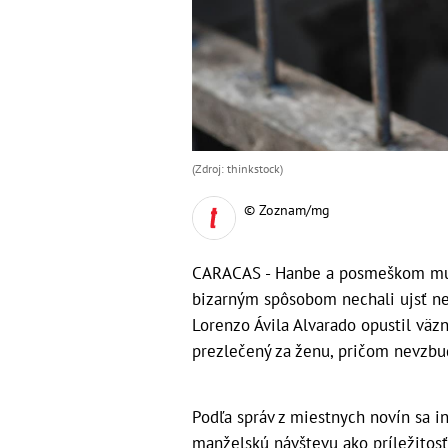
(Zdroj: thinkstock)
© Zoznam/mg
CARACAS - Hanbe a posmeškom musí
bizarným spôsobom nechali ujsť n
Lorenzo Ávila Alvarado opustil vä
prezlečený za ženu, pričom nevzbud
Podľa správ z miestnych novín sa i
manželskú návštevu ako príležitosť