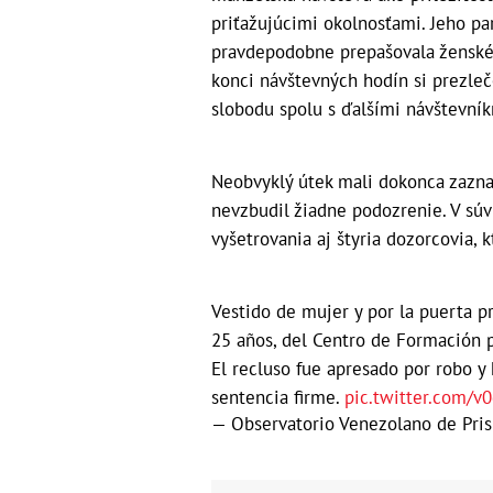
priťažujúcimi okolnosťami. Jeho p
pravdepodobne prepašovala ženské 
konci návštevných hodín si prezle
slobodu spolu s ďalšími návštevní
Neobvyklý útek mali dokonca zazn
nevzbudil žiadne podozrenie. V sú
vyšetrovania aj štyria dozorcovia, 
Vestido de mujer y por la puerta p
25 años, del Centro de Formación 
El recluso fue apresado por robo y
sentencia firme.
pic.twitter.com/v
— Observatorio Venezolano de Pri