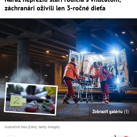
záchranári oživili len 3-ročné dieťa
Zobraziť galériu
(3)
Ilustračné foto (Zdroj: Getty Images)