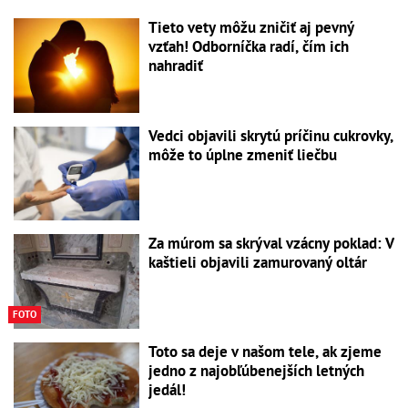
Tieto vety môžu zničiť aj pevný
vzťah! Odborníčka radí, čím ich
nahradiť
Vedci objavili skrytú príčinu cukrovky,
môže to úplne zmeniť liečbu
Za múrom sa skrýval vzácny poklad: V
kaštieli objavili zamurovaný oltár
FOTO
Toto sa deje v našom tele, ak zjeme
jedno z najobľúbenejších letných
jedál!