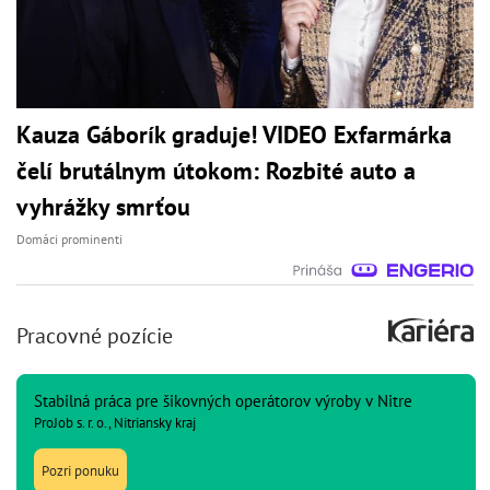
Kauza Gáborík graduje! VIDEO Exfarmárka
čelí brutálnym útokom: Rozbité auto a
vyhrážky smrťou
Domáci prominenti
Pracovné pozície
Stabilná práca pre šikovných operátorov výroby v Nitre
ProJob s. r. o., Nitriansky kraj
Pozri ponuku