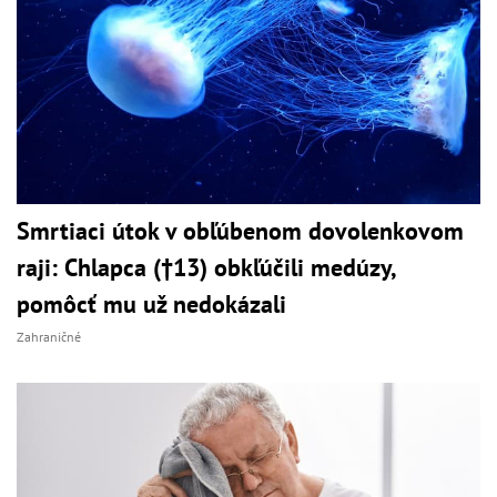
Smrtiaci útok v obľúbenom dovolenkovom
raji: Chlapca (†13) obkľúčili medúzy,
pomôcť mu už nedokázali
Zahraničné