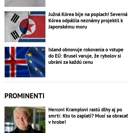
Južná Kórea bije na poplach! Severná
Kórea odpálila neznámy projektil k
Japonskému moru
Island obnovuje rokovania o vstupe
do EÚ: Brusel varuje, že rybolov si
ubráni za každú cenu
PROMINENTI
Hercovi Kramplovi rastú dlhy aj po
smrti: Kto to zaplatí? Musí sa obracať
v hrobe!