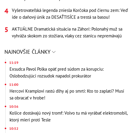
Vyšetrovateľská legenda zniesla Korčoka pod čiernu zem: Veď
ide o daňový únik za DESAŤTISÍCE a trestá sa basou!
AKTUÁLNE Dramatická situácia na Záhorí: Polonahý muž sa
vyhráža skokom zo stožiara, vlaky cez stanicu nepremávajú
NAJNOVŠIE ČLÁNKY
11:19
Exsudca Pavol Polka opäť pred súdom za korupciu:
Oslobodzujúci rozsudok napadol prokurátor
11:00
Hercovi Kramplovi rastú dlhy aj po smrti: Kto to zaplatí? Musí
sa obracať v hrobe!
10:56
Košice dostávajú nový tromf: Volvo tu má vyrábať elektromobil,
ktorý mieri proti Tesle
10:52