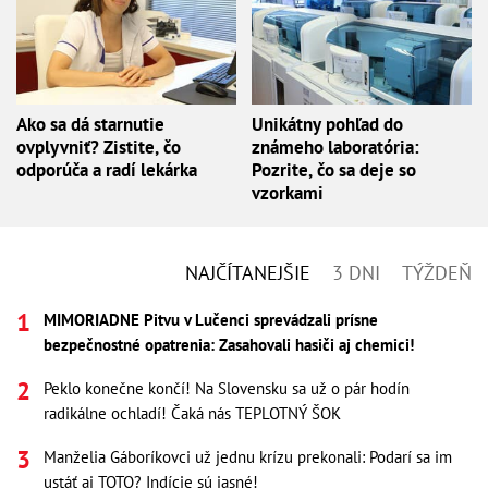
Ako sa dá starnutie
Unikátny pohľad do
ovplyvniť? Zistite, čo
známeho laboratória:
odporúča a radí lekárka
Pozrite, čo sa deje so
vzorkami
NAJČÍTANEJŠIE
3 DNI
TÝŽDEŇ
MIMORIADNE Pitvu v Lučenci sprevádzali prísne
bezpečnostné opatrenia: Zasahovali hasiči aj chemici!
Peklo konečne končí! Na Slovensku sa už o pár hodín
radikálne ochladí! Čaká nás TEPLOTNÝ ŠOK
Manželia Gáboríkovci už jednu krízu prekonali: Podarí sa im
ustáť aj TOTO? Indície sú jasné!