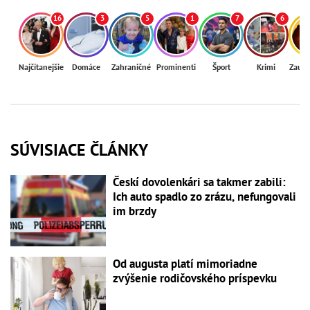
16
3
5
1
7
6
Najčítanejšie
Domáce
Zahraničné
Prominenti
Šport
Krimi
Zaují
SÚVISIACE ČLÁNKY
Českí dovolenkári sa takmer zabili:
Ich auto spadlo zo zrázu, nefungovali
im brzdy
Od augusta platí mimoriadne
zvýšenie rodičovského príspevku