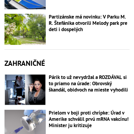
Partizánske má novinku: V Parku M.
R. Štefánika otvorili Melody park pre
deti i dospelých
ZAHRANIČNÉ
Párik to už nevydržal a ROZDÁVAL si
to priamo na úrade: Obrovský
škandál, obidvoch na mieste vyhodili
Prielom v boji proti chrípke: Úrad v
Amerike schválil prvú mRNA vakcínu!
Minister ju kritizuje