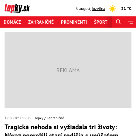
31 °C
6. august
,
Jozefína
DOMÁCE
ZAHRANIČNÉ
PROMINENTI
ŠPORT
ZAUJÍMAV
12.8.2023 15:29
Topky
Zahraničné
Tragická nehoda si vyžiadala tri životy:
Náraz neprežili starí rodičia s vnúčaťom,