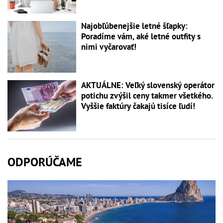
Najobľúbenejšie letné šľapky:
Poradíme vám, aké letné outfity s
nimi vyčarovať!
AKTUÁLNE: Veľký slovenský operátor
potichu zvýšil ceny takmer všetkého.
Vyššie faktúry čakajú tisíce ľudí!
ODPORÚČAME