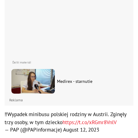
Medirex - starnutie
Reklama
‼️Wypadek minibusu polskiej rodziny w Austrii. Zginęły
trzy osoby, w tym dziecko
https://t.co/xRGmr8VnlV
— PAP (@PAPinformacje)
August 12, 2023