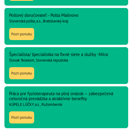
Poštový doručovateľ - Pošta Malinovo
Slovenská pošta, a.s., Bratislavský kraj
Pozri ponuku
Špecialista/ špecialistka na fixné siete a služby -Nitra
Slovak Telekom, Slovenská republika
Pozri ponuku
Práca pre fyzioterapeuta na plný úväzok – zabezpečená
celoročná prevádzka a atraktívne benefity
KÚPELE LÚČKY a.s., Ružomberok
Pozri ponuku