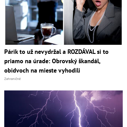
Párik to už nevydržal a ROZDÁVAL si to
priamo na úrade: Obrovský škandál,
obidvoch na mieste vyhodili
Zahraničné