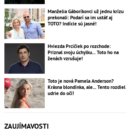
Manželia Gáboríkovci už jednu krízu
prekonali: Podarí sa im ustáť aj
TOTO? Indície sú jasné!
Hviezda Prcičiek po rozchode:
Priznal svoju úchylku... Toto ho na
ženách vzrušuje!
Toto je nová Pamela Anderson?
Krásna blondínka, ale... Tento rozdiel
udrie do očí!
ZAUJÍMAVOSTI