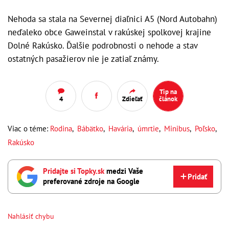
Nehoda sa stala na Severnej diaľnici A5 (Nord Autobahn)
neďaleko obce Gaweinstal v rakúskej spolkovej krajine
Dolné Rakúsko. Ďalšie podrobnosti o nehode a stav
ostatných pasažierov nie je zatiaľ známy.
Tip na
4
Zdieľať
článok
Viac o téme:
Rodina
,
Bábätko
,
Havária
,
úmrtie
,
Minibus
,
Poľsko
,
Rakúsko
Pridajte si Topky.sk
medzi Vaše
Pridať
preferované zdroje na Google
Nahlásiť chybu