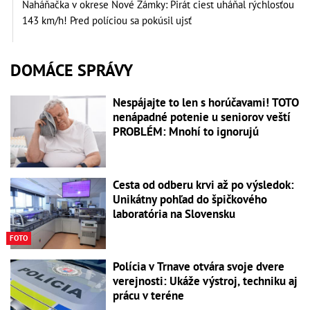
Naháňačka v okrese Nové Zámky: Pirát ciest uháňal rýchlosťou
143 km/h! Pred políciou sa pokúsil ujsť
DOMÁCE SPRÁVY
Nespájajte to len s horúčavami! TOTO
nenápadné potenie u seniorov veští
PROBLÉM: Mnohí to ignorujú
Cesta od odberu krvi až po výsledok:
Unikátny pohľad do špičkového
laboratória na Slovensku
FOTO
Polícia v Trnave otvára svoje dvere
verejnosti: Ukáže výstroj, techniku aj
prácu v teréne