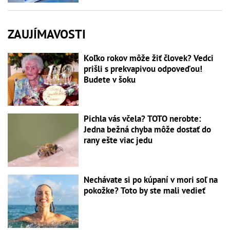
ZAUJÍMAVOSTI
Koľko rokov môže žiť človek? Vedci
prišli s prekvapivou odpoveďou!
Budete v šoku
Pichla vás včela? TOTO nerobte:
Jedna bežná chyba môže dostať do
rany ešte viac jedu
Nechávate si po kúpaní v mori soľ na
pokožke? Toto by ste mali vedieť