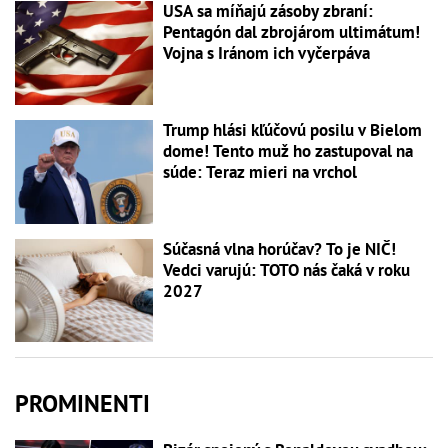
USA sa míňajú zásoby zbraní:
Pentagón dal zbrojárom ultimátum!
Vojna s Iránom ich vyčerpáva
Trump hlási kľúčovú posilu v Bielom
dome! Tento muž ho zastupoval na
súde: Teraz mieri na vrchol
Súčasná vlna horúčav? To je NIČ!
Vedci varujú: TOTO nás čaká v roku
2027
PROMINENTI