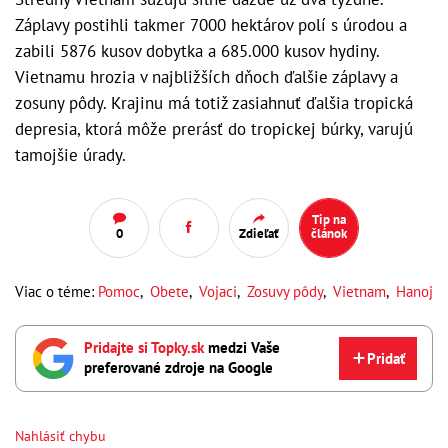
Záplavy postihli takmer 7000 hektárov polí s úrodou a
zabili 5876 kusov dobytka a 685.000 kusov hydiny.
Vietnamu hrozia v najbližších dňoch ďalšie záplavy a
zosuny pôdy. Krajinu má totiž zasiahnuť ďalšia tropická
depresia, ktorá môže prerásť do tropickej búrky, varujú
tamojšie úrady.
Tip na
0
Zdieľať
článok
Viac o téme:
Pomoc
,
Obete
,
Vojaci
,
Zosuvy pôdy
,
Vietnam
,
Hanoj
Pridajte si Topky.sk
medzi Vaše
Pridať
preferované zdroje na Google
Nahlásiť chybu