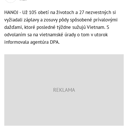
HANOJ - Už 105 obetí na životoch a 27 nezvestných si
vyžiadali záplavy a zosuvy pôdy spôsobené prívalovými
dažďami, ktoré posledné týždne sužujú Vietnam. S
odvolaním sa na vietnamské úrady o tom v utorok
informovala agentúra DPA.