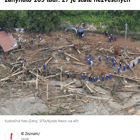
Ilustračné foto (Zdroj: SITA/Kyodo News via AP)
© Zoznam/
TASR