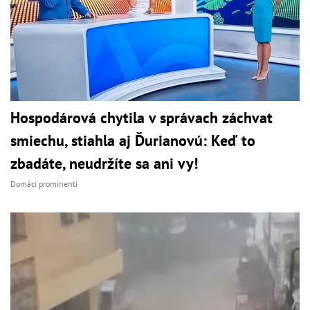
Hospodárová chytila v správach záchvat
smiechu, stiahla aj Ďurianovú: Keď to
zbadáte, neudržíte sa ani vy!
Domáci prominenti