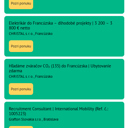
Pozri ponuku
Elektrikár do Francúzska – dlhodobé projekty | 3 200 – 3
800 € netto
CHRISTAL s. r. o., Francúzsko
Pozri ponuku
Hľadáme zváračov CO₂ (135) do Francúzska | Ubytovanie
zdarma
CHRISTAL s. r. o., Francúzsko
Pozri ponuku
Recruitment Consultant | International Mobility (Ref. č.:
1005223)
Grafton Slovakia s.r.o., Bratislava