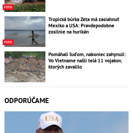
FOTO
Tropická búrka Zeta má zasiahnuť
Mexiko a USA: Pravdepodobne
zosilnie na hurikán
FOTO
Pomáhali ľuďom, nakoniec zahynuli:
Vo Vietname našli telá 11 vojakov,
ktorých zavalilo
ODPORÚČAME