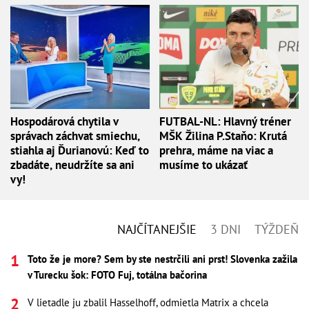
Hospodárová chytila v
FUTBAL-NL: Hlavný tréner
správach záchvat smiechu,
MŠK Žilina P.Staňo: Krutá
stiahla aj Ďurianovú: Keď to
prehra, máme na viac a
zbadáte, neudržíte sa ani
musíme to ukázať
vy!
NAJČÍTANEJŠIE
3 DNI
TÝŽDEŇ
Toto že je more? Sem by ste nestrčili ani prst! Slovenka zažila
v Turecku šok: FOTO Fuj, totálna bačorina
V lietadle ju zbalil Hasselhoff, odmietla Matrix a chcela