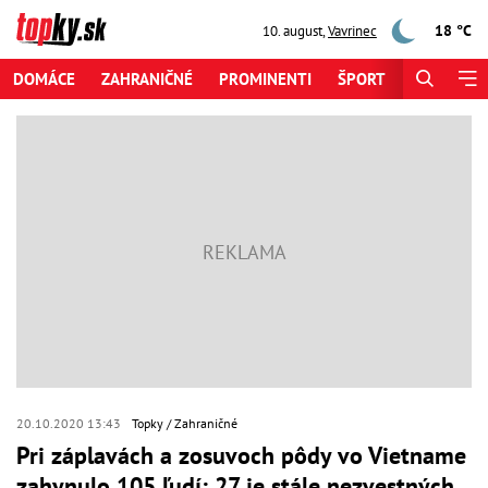
18 °C
10. august
,
Vavrinec
DOMÁCE
ZAHRANIČNÉ
PROMINENTI
ŠPORT
ZAUJÍMAV
20.10.2020 13:43
Topky
Zahraničné
Pri záplavách a zosuvoch pôdy vo Vietname
zahynulo 105 ľudí: 27 je stále nezvestných