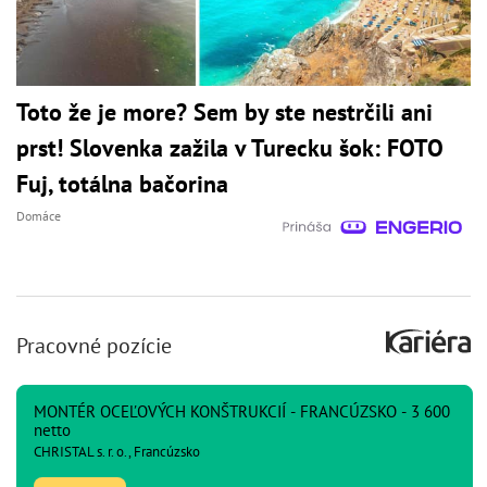
Toto že je more? Sem by ste nestrčili ani
prst! Slovenka zažila v Turecku šok: FOTO
Fuj, totálna bačorina
Domáce
Pracovné pozície
MONTÉR OCEĽOVÝCH KONŠTRUKCIÍ - FRANCÚZSKO - 3 600
netto
CHRISTAL s. r. o., Francúzsko