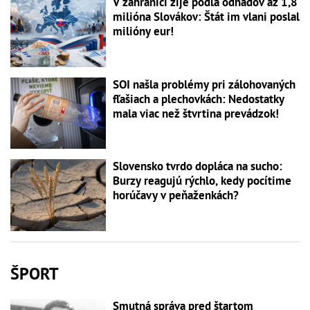
V zahraničí žije podľa odhadov až 1,8
milióna Slovákov: Štát im vlani poslal
milióny eur!
SOI našla problémy pri zálohovaných
fľašiach a plechovkách: Nedostatky
mala viac než štvrtina prevádzok!
Slovensko tvrdo dopláca na sucho:
Burzy reagujú rýchlo, kedy pocítime
horúčavy v peňaženkách?
ŠPORT
Smutná správa pred štartom