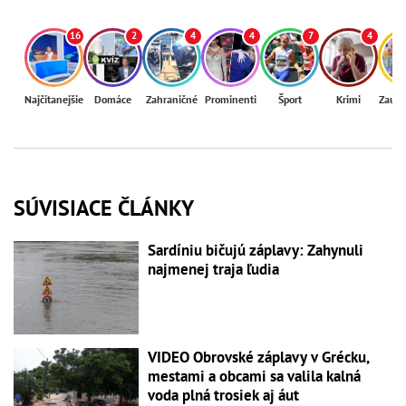
16
2
4
4
7
4
Najčítanejšie
Domáce
Zahraničné
Prominenti
Šport
Krimi
Zaují
SÚVISIACE ČLÁNKY
Sardíniu bičujú záplavy: Zahynuli
najmenej traja ľudia
VIDEO Obrovské záplavy v Grécku,
mestami a obcami sa valila kalná
voda plná trosiek aj áut