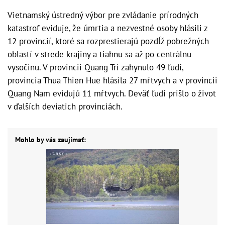
Vietnamský ústredný výbor pre zvládanie prírodných
katastrof eviduje, že úmrtia a nezvestné osoby hlásili z
12 provincií, ktoré sa rozprestierajú pozdĺž pobrežných
oblastí v strede krajiny a tiahnu sa až po centrálnu
vysočinu. V provincii Quang Tri zahynulo 49 ľudí,
provincia Thua Thien Hue hlásila 27 mŕtvych a v provincii
Quang Nam evidujú 11 mŕtvych. Deväť ľudí prišlo o život
v ďalších deviatich provinciách.
Mohlo by vás zaujímať: