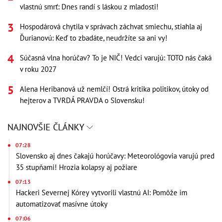
vlastnú smrť: Dnes randí s láskou z mladosti!
Hospodárová chytila v správach záchvat smiechu, stiahla aj
Ďurianovú: Keď to zbadáte, neudržíte sa ani vy!
Súčasná vlna horúčav? To je NIČ! Vedci varujú: TOTO nás čaká
v roku 2027
Alena Heribanová už nemlčí! Ostrá kritika politikov, útoky od
hejterov a TVRDÁ PRAVDA o Slovensku!
NAJNOVŠIE ČLÁNKY
07:28
Slovensko aj dnes čakajú horúčavy: Meteorológovia varujú pred
35 stupňami! Hrozia kolapsy aj požiare
07:13
Hackeri Severnej Kórey vytvorili vlastnú AI: Pomôže im
automatizovať masívne útoky
07:06