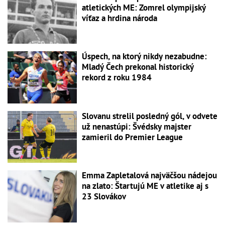
atletických ME: Zomrel olympijský
víťaz a hrdina národa
Úspech, na ktorý nikdy nezabudne:
Mladý Čech prekonal historický
rekord z roku 1984
Slovanu strelil posledný gól, v odvete
už nenastúpi: Švédsky majster
zamieril do Premier League
Emma Zapletalová najväčšou nádejou
na zlato: Štartujú ME v atletike aj s
23 Slovákov