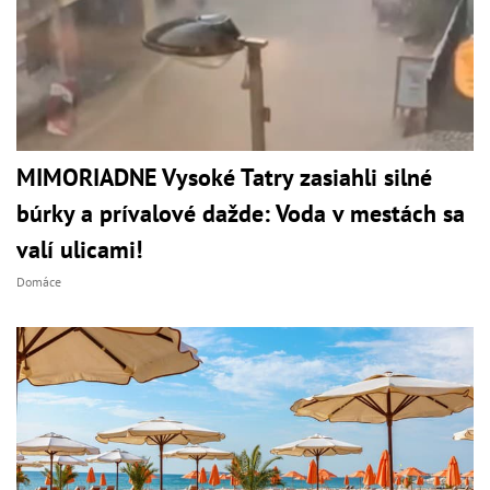
MIMORIADNE Vysoké Tatry zasiahli silné
búrky a prívalové dažde: Voda v mestách sa
valí ulicami!
Domáce