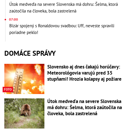
Útok medveďa na severe Slovenska má dohru: Šelma, ktorá
zaútočila na človeka, bola zastrelená
07:00
Bizár spojený s Ronaldovou svadbou: Uff, neveste spravili
poriadne peklo!
DOMÁCE SPRÁVY
Slovensko aj dnes čakajú horúčavy:
Meteorológovia varujú pred 35
stupňami! Hrozia kolapsy aj požiare
FOTO
Útok medveďa na severe Slovenska
má dohru: Šelma, ktorá zaútočila na
človeka, bola zastrelená