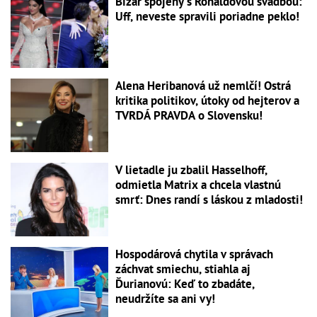
Bizár spojený s Ronaldovou svadbou:
Uff, neveste spravili poriadne peklo!
Alena Heribanová už nemlčí! Ostrá
kritika politikov, útoky od hejterov a
TVRDÁ PRAVDA o Slovensku!
V lietadle ju zbalil Hasselhoff,
odmietla Matrix a chcela vlastnú
smrť: Dnes randí s láskou z mladosti!
Hospodárová chytila v správach
záchvat smiechu, stiahla aj
Ďurianovú: Keď to zbadáte,
neudržíte sa ani vy!