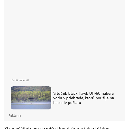
Vrtuľník Black Hawk UH-60 naberá
vodu v priehrade, ktorú použije na
hasenie požiaru
Reklama
Stredný Vietnam sužujú silné dažde už dva týždne.