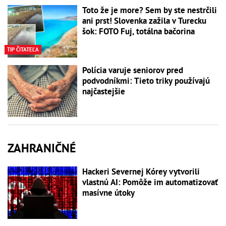
Toto že je more? Sem by ste nestrčili
ani prst! Slovenka zažila v Turecku
šok: FOTO Fuj, totálna bačorina
TIP ČITATEĽA
Polícia varuje seniorov pred
podvodníkmi: Tieto triky používajú
najčastejšie
ZAHRANIČNÉ
Hackeri Severnej Kórey vytvorili
vlastnú AI: Pomôže im automatizovať
masívne útoky