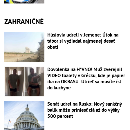
ZAHRANIČNÉ
Húsíovia udreli v Jemene: Útok na
tábor si vyžiadal najmenej desať
obetí
Dovolenka na H*VNO! Muž zverejnil
VIDEO toalety v Grécku, kde je papier
iba na OKRASU: Utrieť sa musíte ísť
do kuchyne
Senát udrel na Rusko: Nový sankčný
balík môže priniesť clá až do výšky
500 percent