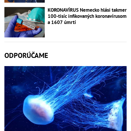
KORONAVÍRUS Nemecko hlási takmer
100-tisíc infikovaných koronavírusom
a 1607 úmrtí
ODPORÚČAME