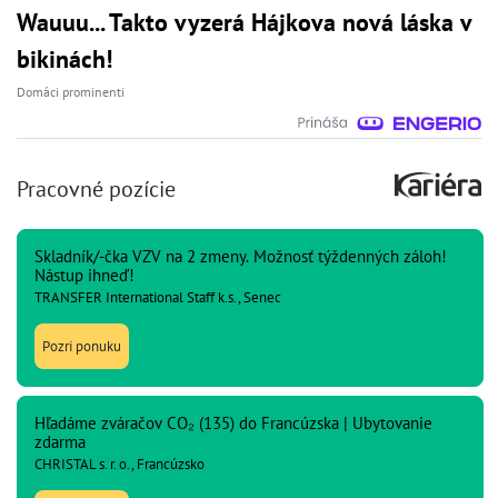
Wauuu... Takto vyzerá Hájkova nová láska v
bikinách!
Domáci prominenti
Pracovné pozície
Skladník/-čka VZV na 2 zmeny. Možnosť týždenných záloh!
Nástup ihneď!
TRANSFER International Staff k.s., Senec
Pozri ponuku
Hľadáme zváračov CO₂ (135) do Francúzska | Ubytovanie
zdarma
CHRISTAL s. r. o., Francúzsko