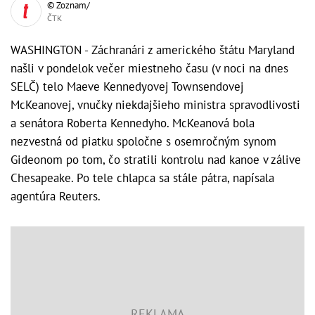
© Zoznam/
ČTK
WASHINGTON - Záchranári z amerického štátu Maryland
našli v pondelok večer miestneho času (v noci na dnes
SELČ) telo Maeve Kennedyovej Townsendovej
McKeanovej, vnučky niekdajšieho ministra spravodlivosti
a senátora Roberta Kennedyho. McKeanová bola
nezvestná od piatku spoločne s osemročným synom
Gideonom po tom, čo stratili kontrolu nad kanoe v zálive
Chesapeake. Po tele chlapca sa stále pátra, napísala
agentúra Reuters.