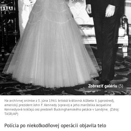
Zobraziť galériu
(5)
Na archívnej snímke z 5. júna 1961 britská kráľovná Alžbeta II. (uprostred),
americký prezident John F. Kennedy (vpravo) a jeho manželka Jacqueline
Kennedyová kráčajú cez predsieň Buckinghamského paláca v Londýne. (Zdroj:
TASR/AP)
Polícia po niekoľkodňovej operácii objavila telo