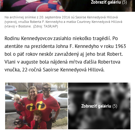
Zobraziť galériu
(5)
Na archívnej snímke z 20. septembra 2016 sú Saoirse Kennedyová Hillová
(vpravo), vnučka Roberta F. Kennedyho a matka Courtney Kennedyová Hillová
(vľavo) v Bostone. (Zdroj: TASR/AP)
Rodinu Kennedyovcov zasiahlo niekoľko tragédií. Po
atentáte na prezidenta Johna F. Kennedyho v roku 1963
bol o päť rokov neskôr zavraždený aj jeho brat Robert.
Vlani v auguste bola nájdená mŕtva ďalšia Robertova
vnučka, 22-ročná Saoirse Kennedyová Hillová.
Zobraziť galériu
(5)