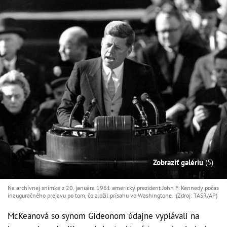
Zobraziť galériu
(5)
Na archívnej snímke z 20. januára 1961 americký prezident John F. Kennedy počas
inauguračného prejavu po tom, čo zložil prísahu vo Washingtone. (Zdroj: TASR/AP)
McKeanová so synom Gideonom údajne vyplávali na