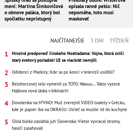
mení: Martina Šimkovičová
opísala ranné peklo: Nič
o obnove paláca, ktorý bol
nepomáha, toto musí
spočiatku neprístupný
maskovať
NAJČÍTANEJŠIE
3 DNI
TÝŽDEŇ
Hrozivá predpoveď čínskeho Nostradama: Vojna, ktorá zničí
starý svetový poriadok! Už sa viackrát nemýlil
Odídenci z Markízy: Kde sa po konci v televízii usídlili?
Belohorcovej telo vymenil za TOTO: Wauuu... Takto vyzerá
Hájkova nová láska v bikinách!
Dovolenka na H*VNO! Muž zverejnil VIDEO toalety v Grécku,
kde je papier iba na OKRASU: Utrieť sa musíte ísť do kuchyne
Silná búrka zasiahla juh Slovenska: Vietor vyvracal stromy,
hasiči zasahovali