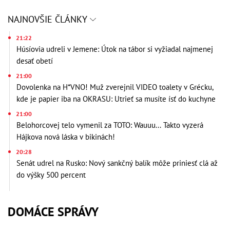
NAJNOVŠIE ČLÁNKY
21:22
Húsíovia udreli v Jemene: Útok na tábor si vyžiadal najmenej
desať obetí
21:00
Dovolenka na H*VNO! Muž zverejnil VIDEO toalety v Grécku,
kde je papier iba na OKRASU: Utrieť sa musíte ísť do kuchyne
21:00
Belohorcovej telo vymenil za TOTO: Wauuu... Takto vyzerá
Hájkova nová láska v bikinách!
20:28
Senát udrel na Rusko: Nový sankčný balík môže priniesť clá až
do výšky 500 percent
DOMÁCE SPRÁVY