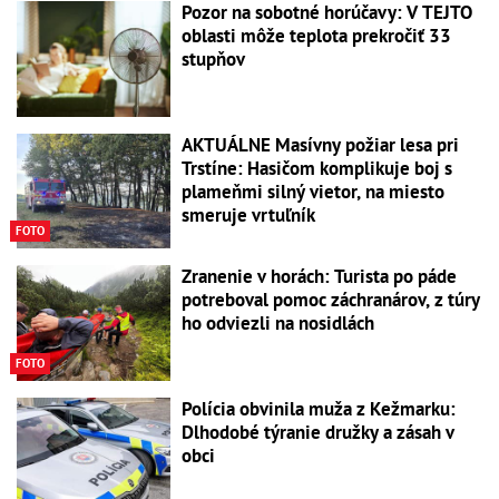
Pozor na sobotné horúčavy: V TEJTO
oblasti môže teplota prekročiť 33
stupňov
AKTUÁLNE Masívny požiar lesa pri
Trstíne: Hasičom komplikuje boj s
plameňmi silný vietor, na miesto
smeruje vrtuľník
FOTO
Zranenie v horách: Turista po páde
potreboval pomoc záchranárov, z túry
ho odviezli na nosidlách
FOTO
Polícia obvinila muža z Kežmarku:
Dlhodobé týranie družky a zásah v
obci