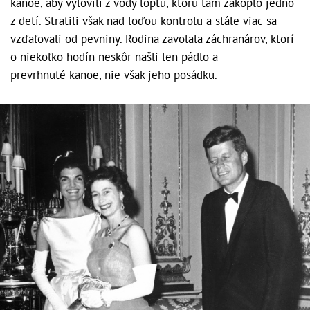
kanoe, aby vylovili z vody loptu, ktorú tam zakoplo jedno
z detí. Stratili však nad loďou kontrolu a stále viac sa
vzďaľovali od pevniny. Rodina zavolala záchranárov, ktorí
o niekoľko hodín neskôr našli len pádlo a
prevrhnuté kanoe, nie však jeho posádku.