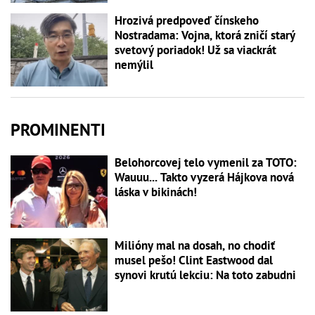
Hrozivá predpoveď čínskeho
Nostradama: Vojna, ktorá zničí starý
svetový poriadok! Už sa viackrát
nemýlil
PROMINENTI
Belohorcovej telo vymenil za TOTO:
Wauuu... Takto vyzerá Hájkova nová
láska v bikinách!
Milióny mal na dosah, no chodiť
musel pešo! Clint Eastwood dal
synovi krutú lekciu: Na toto zabudni