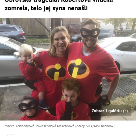
zomrela, telo jej syna nenašli
Zobraziť galériu
(5)
Maeve Kennedyová Townsendová McKeanová (Zdroj: SITA/AP/Facebook)