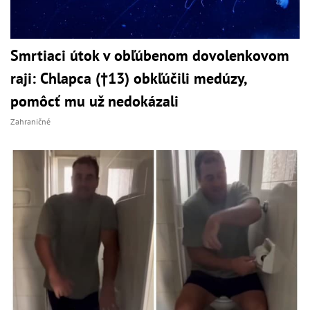
Smrtiaci útok v obľúbenom dovolenkovom
raji: Chlapca (†13) obkľúčili medúzy,
pomôcť mu už nedokázali
Zahraničné