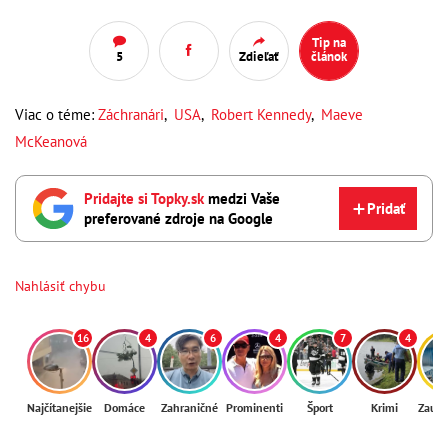
Tip na
5
Zdieľať
článok
Viac o téme:
Záchranári
,
USA
,
Robert Kennedy
,
Maeve
McKeanová
Pridajte si Topky.sk
medzi Vaše
Pridať
preferované zdroje na Google
Nahlásiť chybu
16
4
6
4
7
4
Najčítanejšie
Domáce
Zahraničné
Prominenti
Šport
Krimi
Zaují