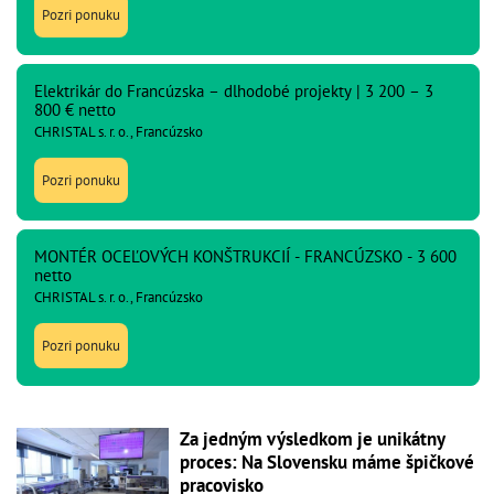
Pozri ponuku
Elektrikár do Francúzska – dlhodobé projekty | 3 200 – 3
800 € netto
CHRISTAL s. r. o., Francúzsko
Pozri ponuku
MONTÉR OCEĽOVÝCH KONŠTRUKCIÍ - FRANCÚZSKO - 3 600
netto
CHRISTAL s. r. o., Francúzsko
Pozri ponuku
Za jedným výsledkom je unikátny
proces: Na Slovensku máme špičkové
pracovisko