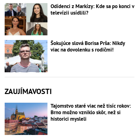
Odídenci z Markízy: Kde sa po konci v
televízii usídlili?
Šokujúce slová Borisa Prša: Nikdy
viac na dovolenku s rodičmi!
ZAUJÍMAVOSTI
Tajomstvo staré viac než tisíc rokov:
Brno možno vzniklo skôr, než si
historici mysleli