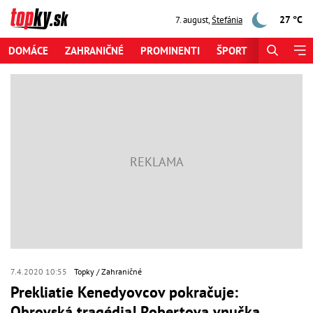
27 °C
7. august
,
Štefánia
DOMÁCE
ZAHRANIČNÉ
PROMINENTI
ŠPORT
ZAUJÍMAV
7.4.2020 10:55
Topky
Zahraničné
Prekliatie Kenedyovcov pokračuje:
Obrovská tragédia! Robertova vnučka