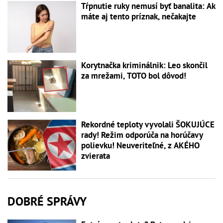
Tŕpnutie ruky nemusí byť banalita: Ak
máte aj tento príznak, nečakajte
Korytnačka kriminálnik: Leo skončil
za mrežami, TOTO bol dôvod!
Rekordné teploty vyvolali ŠOKUJÚCE
rady! Režim odporúča na horúčavy
polievku! Neuveriteľné, z AKÉHO
zvierata
DOBRÉ SPRÁVY