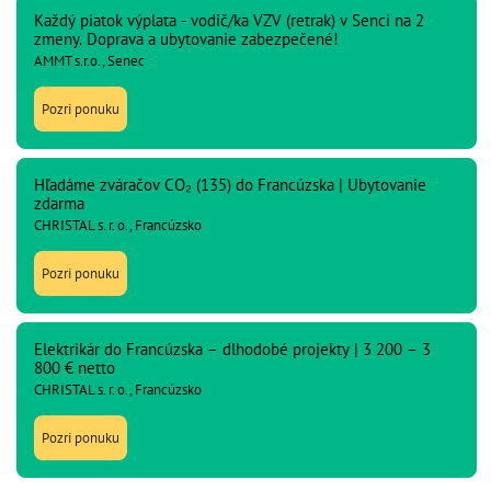
Každý piatok výplata - vodič/ka VZV (retrak) v Senci na 2
zmeny. Doprava a ubytovanie zabezpečené!
AMMT s.r.o., Senec
Pozri ponuku
Hľadáme zváračov CO₂ (135) do Francúzska | Ubytovanie
zdarma
CHRISTAL s. r. o., Francúzsko
Pozri ponuku
Elektrikár do Francúzska – dlhodobé projekty | 3 200 – 3
800 € netto
CHRISTAL s. r. o., Francúzsko
Pozri ponuku