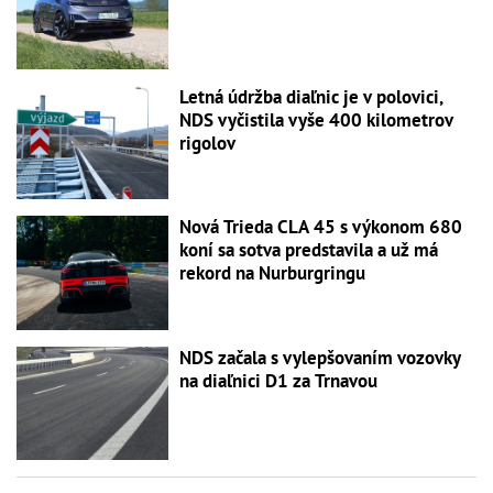
Letná údržba diaľnic je v polovici,
NDS vyčistila vyše 400 kilometrov
rigolov
Nová Trieda CLA 45 s výkonom 680
koní sa sotva predstavila a už má
rekord na Nurburgringu
NDS začala s vylepšovaním vozovky
na diaľnici D1 za Trnavou