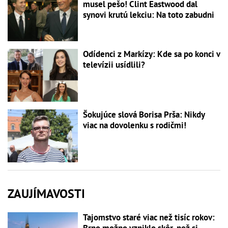
musel pešo! Clint Eastwood dal
synovi krutú lekciu: Na toto zabudni
Odídenci z Markízy: Kde sa po konci v
televízii usídlili?
Šokujúce slová Borisa Prša: Nikdy
viac na dovolenku s rodičmi!
ZAUJÍMAVOSTI
Tajomstvo staré viac než tisíc rokov:
Brno možno vzniklo skôr, než si