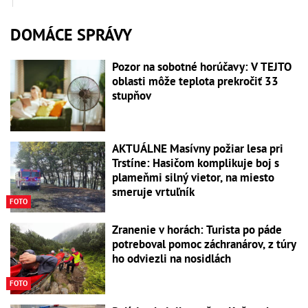
DOMÁCE SPRÁVY
Pozor na sobotné horúčavy: V TEJTO
oblasti môže teplota prekročiť 33
stupňov
AKTUÁLNE Masívny požiar lesa pri
Trstíne: Hasičom komplikuje boj s
plameňmi silný vietor, na miesto
smeruje vrtuľník
FOTO
Zranenie v horách: Turista po páde
potreboval pomoc záchranárov, z túry
ho odviezli na nosidlách
FOTO