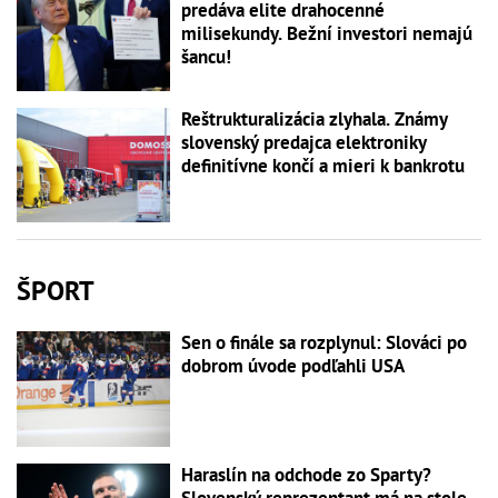
predáva elite drahocenné
milisekundy. Bežní investori nemajú
šancu!
Reštrukturalizácia zlyhala. Známy
slovenský predajca elektroniky
definitívne končí a mieri k bankrotu
ŠPORT
Sen o finále sa rozplynul: Slováci po
dobrom úvode podľahli USA
Haraslín na odchode zo Sparty?
Slovenský reprezentant má na stole