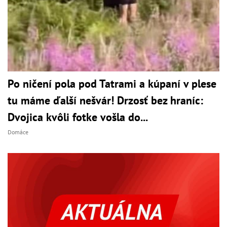
Po ničení pola pod Tatrami a kúpaní v plese
tu máme ďalší nešvár! Drzosť bez hraníc:
Dvojica kvôli fotke vošla do...
Domáce