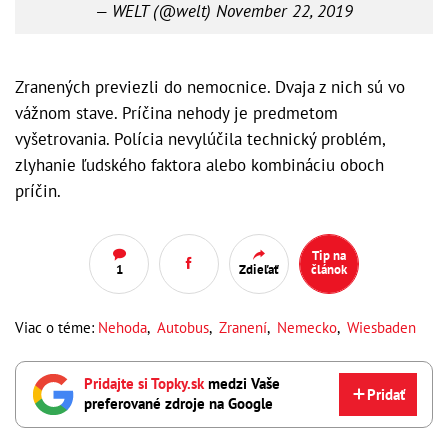
— WELT (@welt)
November 22, 2019
Zranených previezli do nemocnice. Dvaja z nich sú vo
vážnom stave. Príčina nehody je predmetom
vyšetrovania. Polícia nevylúčila technický problém,
zlyhanie ľudského faktora alebo kombináciu oboch
príčin.
Tip na
1
Zdieľať
článok
Viac o téme:
Nehoda
,
Autobus
,
Zranení
,
Nemecko
,
Wiesbaden
Pridajte si Topky.sk
medzi Vaše
Pridať
preferované zdroje na Google