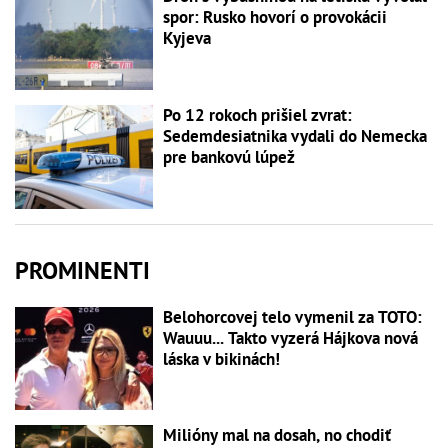
spor: Rusko hovorí o provokácii
Kyjeva
Po 12 rokoch prišiel zvrat:
Sedemdesiatnika vydali do Nemecka
pre bankovú lúpež
PROMINENTI
Belohorcovej telo vymenil za TOTO:
Wauuu... Takto vyzerá Hájkova nová
láska v bikinách!
Milióny mal na dosah, no chodiť