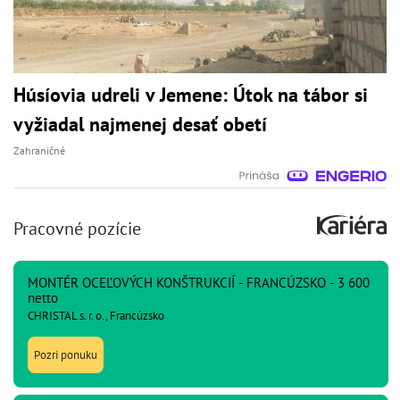
Húsíovia udreli v Jemene: Útok na tábor si
vyžiadal najmenej desať obetí
Zahraničné
Pracovné pozície
MONTÉR OCEĽOVÝCH KONŠTRUKCIÍ - FRANCÚZSKO - 3 600
netto
CHRISTAL s. r. o., Francúzsko
Pozri ponuku