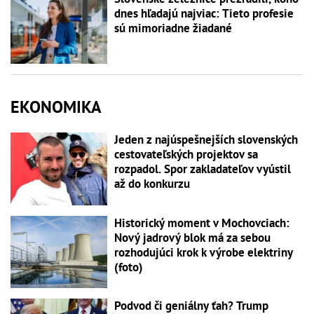
dnes hľadajú najviac: Tieto profesie
sú mimoriadne žiadané
EKONOMIKA
Jeden z najúspešnejších slovenských
cestovateľských projektov sa
rozpadol. Spor zakladateľov vyústil
až do konkurzu
Historický moment v Mochovciach:
Nový jadrový blok má za sebou
rozhodujúci krok k výrobe elektriny
(foto)
Podvod či geniálny ťah? Trump