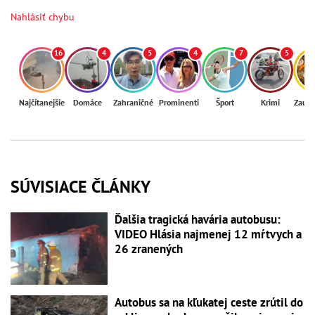
Nahlásiť chybu
16
4
5
4
7
5
Najčítanejšie
Domáce
Zahraničné
Prominenti
Šport
Krimi
Zaují
SÚVISIACE ČLÁNKY
Ďalšia tragická havária autobusu:
VIDEO Hlásia najmenej 12 mŕtvych a
26 zranených
Autobus sa na kľukatej ceste zrútil do