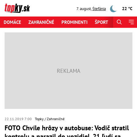
22 °C
7. august
,
Štefánia
DOMÁCE
ZAHRANIČNÉ
PROMINENTI
ŠPORT
ZAUJÍMAV
22.11.2019 7:00
Topky
Zahraničné
FOTO Chvíle hrôzy v autobuse: Vodič stratil
kontrolu a narazil do vozidiel, 21 ľudí sa