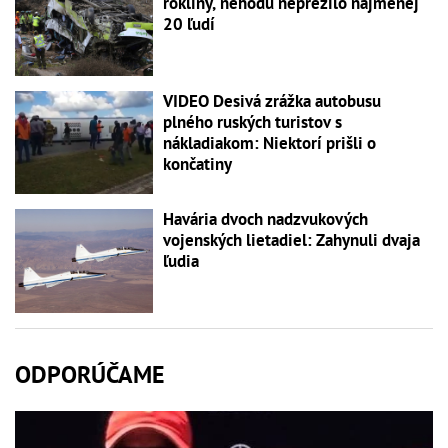
rokliny, nehodu neprežilo najmenej
20 ľudí
VIDEO Desivá zrážka autobusu
plného ruských turistov s
nákladiakom: Niektorí prišli o
končatiny
Havária dvoch nadzvukových
vojenských lietadiel: Zahynuli dvaja
ľudia
ODPORÚČAME