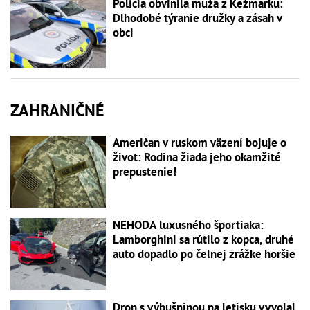
Polícia obvinila muža z Kežmarku:
Dlhodobé týranie družky a zásah v
obci
ZAHRANIČNÉ
Američan v ruskom väzení bojuje o
život: Rodina žiada jeho okamžité
prepustenie!
NEHODA luxusného športiaka:
Lamborghini sa rútilo z kopca, druhé
auto dopadlo po čelnej zrážke horšie
Dron s výbušninou na letisku vyvolal