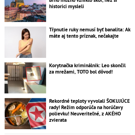
historici mysleli
Tŕpnutie ruky nemusí byť banalita: Ak
máte aj tento príznak, nečakajte
Korytnačka kriminálnik: Leo skončil
za mrežami, TOTO bol dôvod!
Rekordné teploty vyvolali ŠOKUJÚCE
rady! Režim odporúča na horúčavy
polievku! Neuveriteľné, z AKÉHO
zvierata