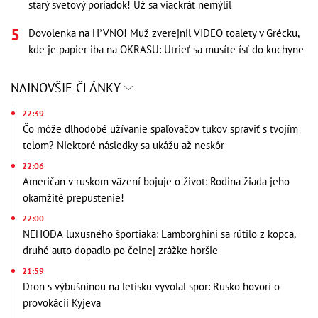
starý svetový poriadok! Už sa viackrát nemýlil
Dovolenka na H*VNO! Muž zverejnil VIDEO toalety v Grécku,
kde je papier iba na OKRASU: Utrieť sa musíte ísť do kuchyne
NAJNOVŠIE ČLÁNKY
22:39
Čo môže dlhodobé užívanie spaľovačov tukov spraviť s tvojím
telom? Niektoré následky sa ukážu až neskôr
22:06
Američan v ruskom väzení bojuje o život: Rodina žiada jeho
okamžité prepustenie!
22:00
NEHODA luxusného športiaka: Lamborghini sa rútilo z kopca,
druhé auto dopadlo po čelnej zrážke horšie
21:59
Dron s výbušninou na letisku vyvolal spor: Rusko hovorí o
provokácii Kyjeva