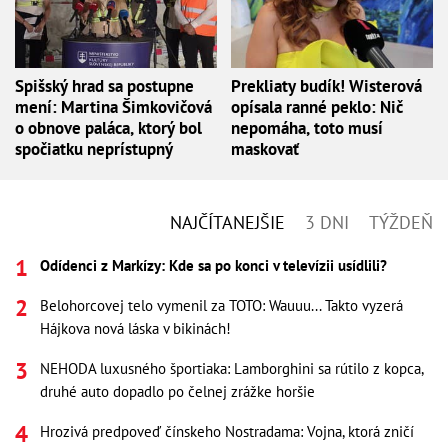
Spišský hrad sa postupne
Prekliaty budík! Wisterová
mení: Martina Šimkovičová
opísala ranné peklo: Nič
o obnove paláca, ktorý bol
nepomáha, toto musí
spočiatku neprístupný
maskovať
NAJČÍTANEJŠIE
3 DNI
TÝŽDEŇ
Odídenci z Markízy: Kde sa po konci v televízii usídlili?
Belohorcovej telo vymenil za TOTO: Wauuu... Takto vyzerá
Hájkova nová láska v bikinách!
NEHODA luxusného športiaka: Lamborghini sa rútilo z kopca,
druhé auto dopadlo po čelnej zrážke horšie
Hrozivá predpoveď čínskeho Nostradama: Vojna, ktorá zničí