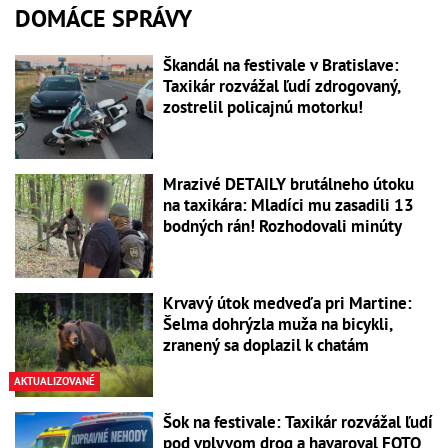
DOMÁCE SPRÁVY
Škandál na festivale v Bratislave:
Taxikár rozvážal ľudí zdrogovaný,
zostrelil policajnú motorku!
Mrazivé DETAILY brutálneho útoku
na taxikára: Mladíci mu zasadili 13
bodných rán! Rozhodovali minúty
Krvavý útok medveďa pri Martine:
Šelma dohrýzla muža na bicykli,
zranený sa doplazil k chatám
AKTUALIZOVANÉ
Šok na festivale: Taxikár rozvážal ľudí
pod vplyvom drog a havaroval FOTO