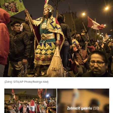
(Zdroj: SITA/AP Photo/Rodrigo Abd)
Zobraziť galériu
(10)