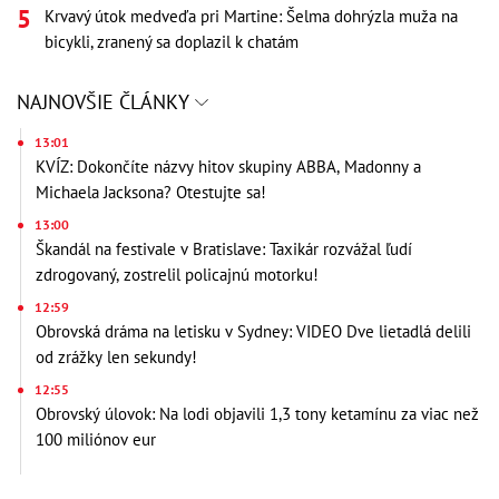
Krvavý útok medveďa pri Martine: Šelma dohrýzla muža na
bicykli, zranený sa doplazil k chatám
NAJNOVŠIE ČLÁNKY
13:01
KVÍZ: Dokončíte názvy hitov skupiny ABBA, Madonny a
Michaela Jacksona? Otestujte sa!
13:00
Škandál na festivale v Bratislave: Taxikár rozvážal ľudí
zdrogovaný, zostrelil policajnú motorku!
12:59
Obrovská dráma na letisku v Sydney: VIDEO Dve lietadlá delili
od zrážky len sekundy!
12:55
Obrovský úlovok: Na lodi objavili 1,3 tony ketamínu za viac než
100 miliónov eur