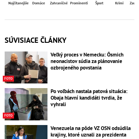
Najčítanejšie
Domáce
Zahraničné
Prominenti
Šport
Krimi
Zaují
SÚVISIACE ČLÁNKY
Veľký proces v Nemecku: Ôsmich
neonacistov súdia za plánovanie
ozbrojeného povstania
FOTO
Po voľbách nastala patová situácia:
Obaja hlavní kandidáti tvrdia, že
vyhrali
FOTO
Venezuela na pôde VZ OSN odsúdila
krajiny, ktoré uznali za prezidenta