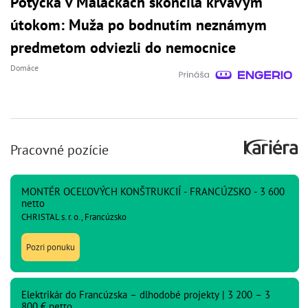
Potýčka v Malackách skončila krvavým
útokom: Muža po bodnutím neznámym
predmetom odviezli do nemocnice
Domáce
Pracovné pozície
MONTÉR OCEĽOVÝCH KONŠTRUKCIÍ - FRANCÚZSKO - 3 600
netto
CHRISTAL s. r. o., Francúzsko
Pozri ponuku
Elektrikár do Francúzska – dlhodobé projekty | 3 200 – 3
800 € netto