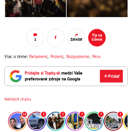
Tip na
1
Zdieľať
článok
Viac o téme:
Parlament
,
Protest
,
Rozpustenie
,
Peru
Pridajte si Topky.sk
medzi Vaše
Pridať
preferované zdroje na Google
Nahlásiť chybu
16
2
3
3
7
2