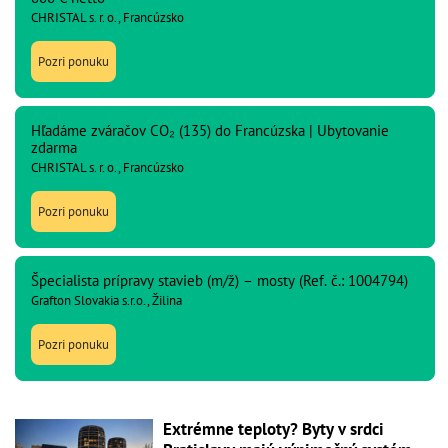
CHRISTAL s. r. o., Francúzsko
Pozri ponuku
Hľadáme zváračov CO₂ (135) do Francúzska | Ubytovanie
zdarma
CHRISTAL s. r. o., Francúzsko
Pozri ponuku
Špecialista prípravy stavieb (m/ž) – mosty (Ref. č.: 1004794)
Grafton Slovakia s.r.o., Žilina
Pozri ponuku
Extrémne teploty? Byty v srdci