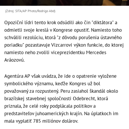
(Zdroj: SITA/AP Photo/Rodrigo Abd)
Opoziční lídri tento krok odsúdili ako čin "diktátora" a
odmietli svoje kreslá v Kongrese opustiť. Namiesto toho
schválili rezolúciu, ktorá "z dôvodu porušenia ústavného
poriadku" pozastavuje Vizcarrovi výkon funkcie, do ktorej
namiesto neho zvolili viceprezidentku Mercedes
Aráozovú.
Agentúra AP však uvádza, že ide o opatrenie vyložene
symbolického významu, keďže Kongres už bol
považovaný za rozpustený. Peru zasiahol škandál okolo
brazílskej stavebnej spoločnosti Odebrecht, ktorá
priznala, že celé roky podplácala politikov a
predstaviteľov juhoamerických krajín. Na úplatkoch im
mala vyplatiť 785 miliónov dolárov.