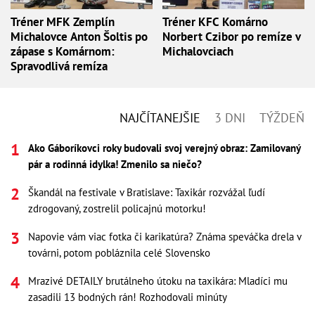
Tréner MFK Zemplín
Tréner KFC Komárno
Michalovce Anton Šoltis po
Norbert Czibor po remíze v
zápase s Komárnom:
Michalovciach
Spravodlivá remíza
NAJČÍTANEJŠIE
3 DNI
TÝŽDEŇ
Ako Gáboríkovci roky budovali svoj verejný obraz: Zamilovaný
pár a rodinná idylka! Zmenilo sa niečo?
Škandál na festivale v Bratislave: Taxikár rozvážal ľudí
zdrogovaný, zostrelil policajnú motorku!
Napovie vám viac fotka či karikatúra? Známa speváčka drela v
továrni, potom pobláznila celé Slovensko
Mrazivé DETAILY brutálneho útoku na taxikára: Mladíci mu
zasadili 13 bodných rán! Rozhodovali minúty