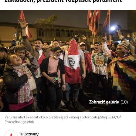
Zobraziť galériu
(10)
Peru zasiahol škandál okolo brazílskej stavebnej spoločnosti (Zdroj: SITA/AP
Photo/Rodrigo Abd)
© Zoznam/