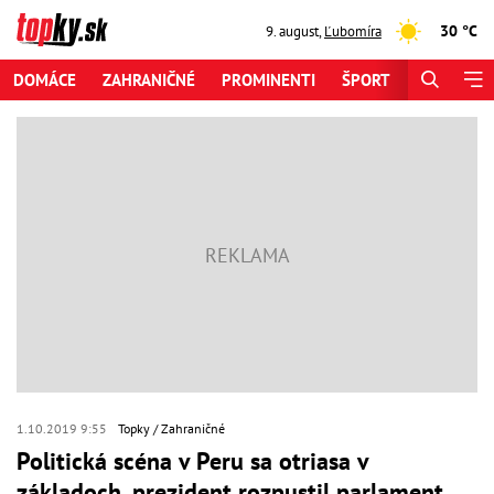
30 °C
9. august
,
Ľubomíra
DOMÁCE
ZAHRANIČNÉ
PROMINENTI
ŠPORT
ZAUJÍMAV
1.10.2019 9:55
Topky
Zahraničné
Politická scéna v Peru sa otriasa v
základoch, prezident rozpustil parlament