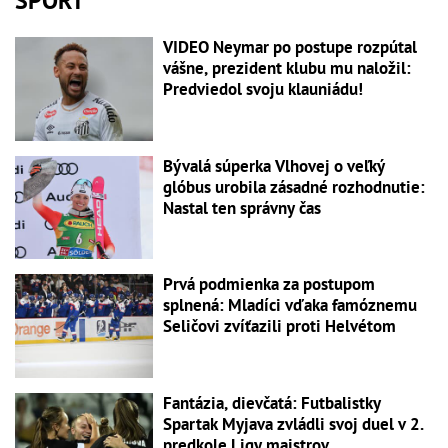
ŠPORT
VIDEO Neymar po postupe rozpútal
vášne, prezident klubu mu naložil:
Predviedol svoju klauniádu!
Bývalá súperka Vlhovej o veľký
glóbus urobila zásadné rozhodnutie:
Nastal ten správny čas
Prvá podmienka za postupom
splnená: Mladíci vďaka famóznemu
Seličovi zvíťazili proti Helvétom
Fantázia, dievčatá: Futbalistky
Spartak Myjava zvládli svoj duel v 2.
predkole Ligy majstrov