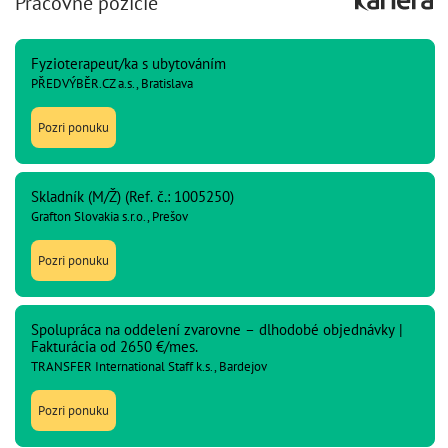
Pracovné pozície
Fyzioterapeut/ka s ubytováním
PŘEDVÝBĚR.CZ a.s., Bratislava
Pozri ponuku
Skladník (M/Ž) (Ref. č.: 1005250)
Grafton Slovakia s.r.o., Prešov
Pozri ponuku
Spolupráca na oddelení zvarovne – dlhodobé objednávky |
Fakturácia od 2650 €/mes.
TRANSFER International Staff k.s., Bardejov
Pozri ponuku