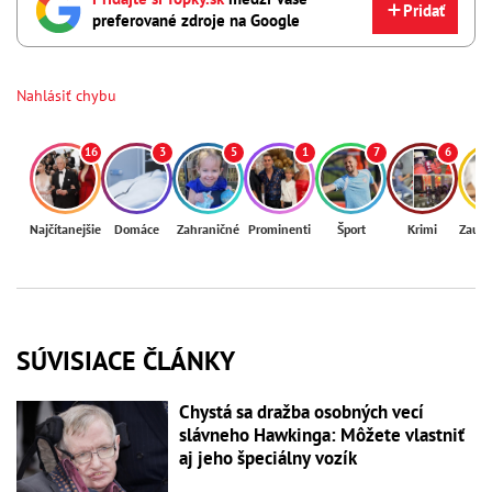
Pridať
preferované zdroje na Google
Nahlásiť chybu
16
3
5
1
7
6
Najčítanejšie
Domáce
Zahraničné
Prominenti
Šport
Krimi
Zaují
SÚVISIACE ČLÁNKY
Chystá sa dražba osobných vecí
slávneho Hawkinga: Môžete vlastniť
aj jeho špeciálny vozík