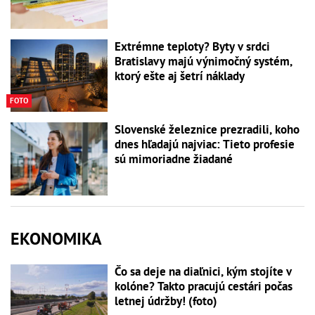
Extrémne teploty? Byty v srdci
Bratislavy majú výnimočný systém,
ktorý ešte aj šetrí náklady
FOTO
Slovenské železnice prezradili, koho
dnes hľadajú najviac: Tieto profesie
sú mimoriadne žiadané
EKONOMIKA
Čo sa deje na diaľnici, kým stojíte v
kolóne? Takto pracujú cestári počas
letnej údržby! (foto)