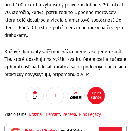
pred 100 rokmi a vybrúsený pravdepodobne v 20. rokoch
20. storočia, kedysi patril rodine Oppenheimerovcov,
ktorá celé desaťročia viedla diamantovú spoločnosť De
Beers. Podľa Christie's patrí medzi chemicky najčistejšie
drahokamy.
Ružové diamanty väčšinou vážia menej ako jeden karát.
Tie, ktoré dosahujú najvyššiu kvalitu farebnosti a súčasne
aj hmotnosť nad desať karátov, sa na podobných aukciách
prakticky nevyskytujú, pripomenula AFP.
Tip na
17
Zdieľať
článok
Viac o téme:
Dražba
,
Diamant
,
Ženeva
,
Pink Legacy
Pridajte si Topky.sk
medzi Vaše