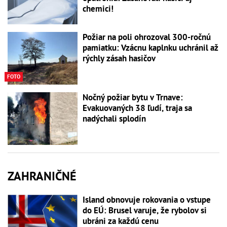
chemici!
Požiar na poli ohrozoval 300-ročnú
pamiatku: Vzácnu kaplnku uchránil až
rýchly zásah hasičov
FOTO
Nočný požiar bytu v Trnave:
Evakuovaných 38 ľudí, traja sa
nadýchali splodín
ZAHRANIČNÉ
Island obnovuje rokovania o vstupe
do EÚ: Brusel varuje, že rybolov si
ubráni za každú cenu