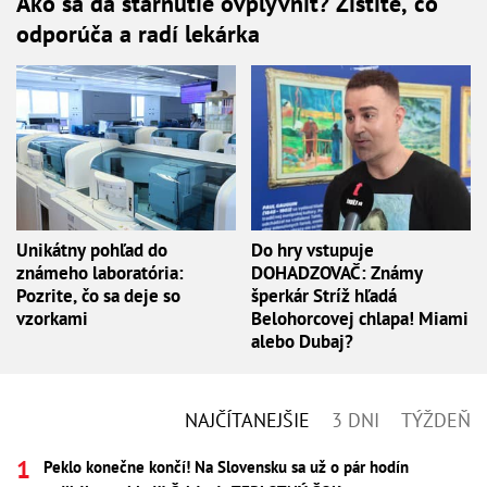
Ako sa dá starnutie ovplyvniť? Zistite, čo
odporúča a radí lekárka
Unikátny pohľad do
Do hry vstupuje
známeho laboratória:
DOHADZOVAČ: Známy
Pozrite, čo sa deje so
šperkár Stríž hľadá
vzorkami
Belohorcovej chlapa! Miami
alebo Dubaj?
NAJČÍTANEJŠIE
3 DNI
TÝŽDEŇ
Peklo konečne končí! Na Slovensku sa už o pár hodín