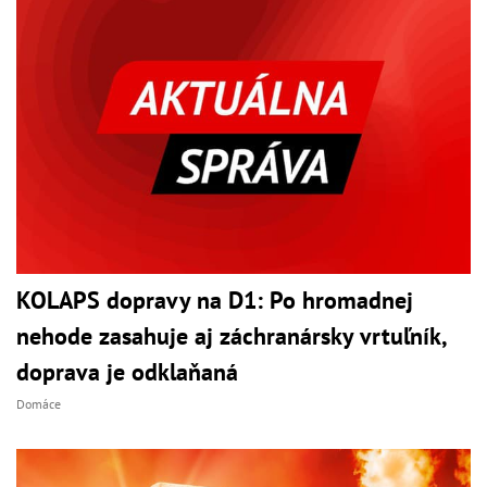
KOLAPS dopravy na D1: Po hromadnej
nehode zasahuje aj záchranársky vrtuľník,
doprava je odklaňaná
Domáce