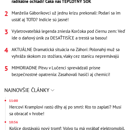
radikálne ochladí! Čaká nás TEPLOTNÝ ŠOK
Manželia Gáboríkovci už jednu krízu prekonali: Podarí sa im
ustáť aj TOTO? Indície sú jasné!
Vyšetrovateľská legenda zniesla Korčoka pod čiernu zem: Veď
ide o daňový únik za DESAŤTISÍCE a trestá sa basou!
AKTUÁLNE Dramatická situácia na Záhorí: Polonahý muž sa
vyhráža skokom zo stožiara, vlaky cez stanicu nepremávajú
MIMORIADNE Pitvu v Lučenci sprevádzali prísne
bezpečnostné opatrenia: Zasahovali hasiči aj chemici!
NAJNOVŠIE ČLÁNKY
11:00
Hercovi Kramplovi rastú dlhy aj po smrti: Kto to zaplatí? Musí
sa obracať v hrobe!
10:56
Košice dostávajú nový tromf: Volvo tu má vyrábať elektromobil,