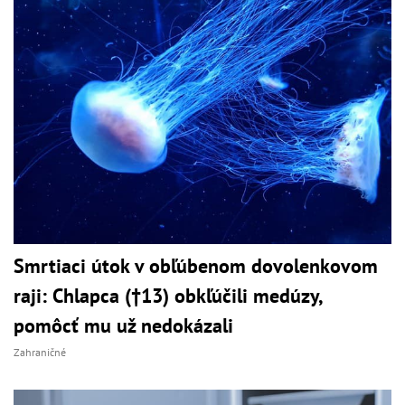
Smrtiaci útok v obľúbenom dovolenkovom
raji: Chlapca (†13) obkľúčili medúzy,
pomôcť mu už nedokázali
Zahraničné