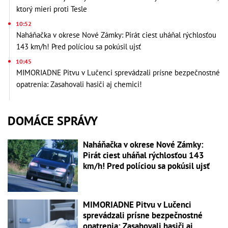
ktorý mieri proti Tesle
10:52
Naháňačka v okrese Nové Zámky: Pirát ciest uháňal rýchlosťou
143 km/h! Pred políciou sa pokúsil ujsť
10:45
MIMORIADNE Pitvu v Lučenci sprevádzali prísne bezpečnostné
opatrenia: Zasahovali hasiči aj chemici!
DOMÁCE SPRÁVY
Naháňačka v okrese Nové Zámky:
Pirát ciest uháňal rýchlosťou 143
km/h! Pred políciou sa pokúsil ujsť
MIMORIADNE Pitvu v Lučenci
sprevádzali prísne bezpečnostné
opatrenia: Zasahovali hasiči aj