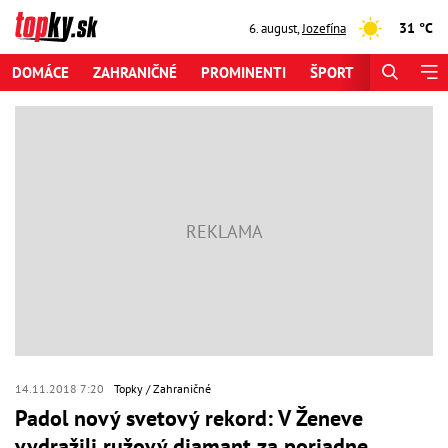
31 °C
6. august
,
Jozefína
DOMÁCE
ZAHRANIČNÉ
PROMINENTI
ŠPORT
ZAUJÍMAV
14.11.2018 7:20
Topky
Zahraničné
Padol nový svetový rekord: V Ženeve
vydražili ružový diamant za poriadne