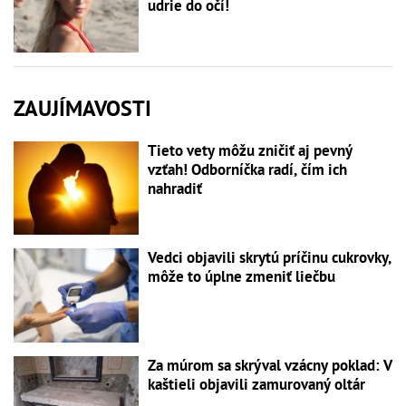
udrie do očí!
ZAUJÍMAVOSTI
Tieto vety môžu zničiť aj pevný
vzťah! Odborníčka radí, čím ich
nahradiť
Vedci objavili skrytú príčinu cukrovky,
môže to úplne zmeniť liečbu
Za múrom sa skrýval vzácny poklad: V
kaštieli objavili zamurovaný oltár