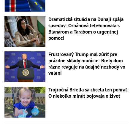
Dramatická situácia na Dunaji spája
susedov: Orbánová telefonovala s
Blanárom a Tarabom o urgentnej
pomoci
Frustrovaný Trump mal zúriť pre
prázdne sklady munície: Biely dom
rázne reaguje na údajné nezhody vo
velení
Trojročná Briella sa chcela len pohrať:
O niekoľko minút bojovala o život