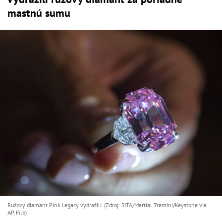
mastnú sumu
Ružový diamant Pink Legacy vydražili. (Zdroj: SITA/Martial Trezzini/Keystone via
AP, File)