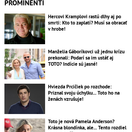
PROMINENTI
Hercovi Kramplovi rastú dlhy aj po
smrti: Kto to zaplatí? Musí sa obracať
v hrobe!
Manželia Gáboríkovci už jednu krízu
prekonali: Podarí sa im ustáť aj
TOTO? Indície sú jasné!
Hviezda Prcičiek po rozchode:
Priznal svoju úchylku... Toto ho na
ženách vzrušuje!
Toto je nová Pamela Anderson?
Krásna blondínka, ale... Tento rozdiel