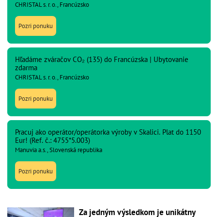
CHRISTAL s. r. o., Francúzsko
Pozri ponuku
Hľadáme zváračov CO₂ (135) do Francúzska | Ubytovanie
zdarma
CHRISTAL s. r. o., Francúzsko
Pozri ponuku
Pracuj ako operátor/operátorka výroby v Skalici. Plat do 1150
Eur! (Ref. č.: 4755*5.003)
Manuvia a.s., Slovenská republika
Pozri ponuku
Za jedným výsledkom je unikátny