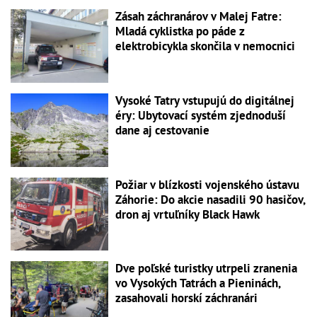
Zásah záchranárov v Malej Fatre:
Mladá cyklistka po páde z
elektrobicykla skončila v nemocnici
Vysoké Tatry vstupujú do digitálnej
éry: Ubytovací systém zjednoduší
dane aj cestovanie
Požiar v blízkosti vojenského ústavu
Záhorie: Do akcie nasadili 90 hasičov,
dron aj vrtuľníky Black Hawk
Dve poľské turistky utrpeli zranenia
vo Vysokých Tatrách a Pieninách,
zasahovali horskí záchranári