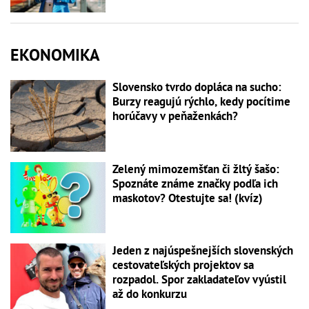
EKONOMIKA
Slovensko tvrdo dopláca na sucho:
Burzy reagujú rýchlo, kedy pocítime
horúčavy v peňaženkách?
Zelený mimozemšťan či žltý šašo:
Spoznáte známe značky podľa ich
maskotov? Otestujte sa! (kvíz)
Jeden z najúspešnejších slovenských
cestovateľských projektov sa
rozpadol. Spor zakladateľov vyústil
až do konkurzu