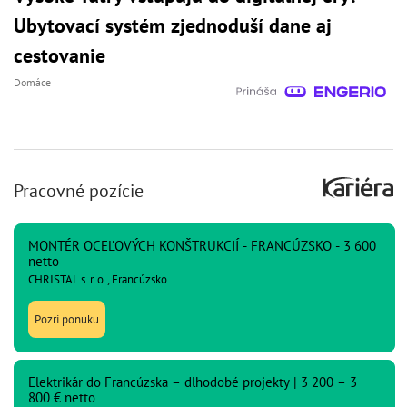
Ubytovací systém zjednoduší dane aj
cestovanie
Domáce
Pracovné pozície
MONTÉR OCEĽOVÝCH KONŠTRUKCIÍ - FRANCÚZSKO - 3 600
netto
CHRISTAL s. r. o., Francúzsko
Pozri ponuku
Elektrikár do Francúzska – dlhodobé projekty | 3 200 – 3
800 € netto