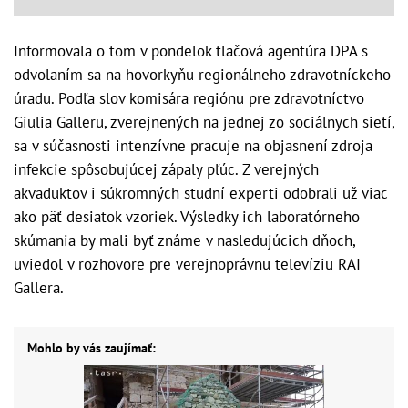
Informovala o tom v pondelok tlačová agentúra DPA s
odvolaním sa na hovorkyňu regionálneho zdravotníckeho
úradu. Podľa slov komisára regiónu pre zdravotníctvo
Giulia Galleru, zverejnených na jednej zo sociálnych sietí,
sa v súčasnosti intenzívne pracuje na objasnení zdroja
infekcie spôsobujúcej zápaly pľúc. Z verejných
akvaduktov i súkromných studní experti odobrali už viac
ako päť desiatok vzoriek. Výsledky ich laboratórneho
skúmania by mali byť známe v nasledujúcich dňoch,
uviedol v rozhovore pre verejnoprávnu televíziu RAI
Gallera.
Mohlo by vás zaujímať: