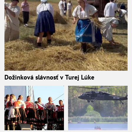
Dožinková slávnosť v Turej Lúke