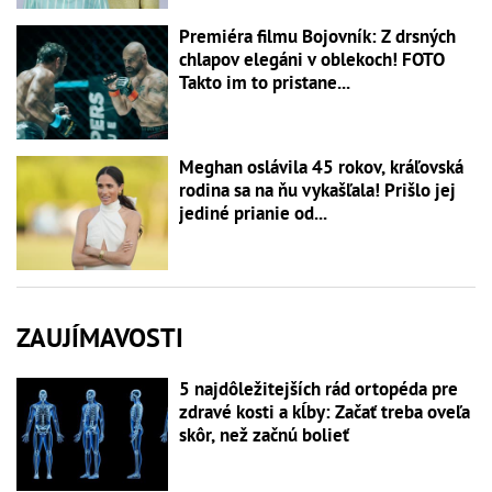
Premiéra filmu Bojovník: Z drsných
chlapov elegáni v oblekoch! FOTO
Takto im to pristane...
Meghan oslávila 45 rokov, kráľovská
rodina sa na ňu vykašľala! Prišlo jej
jediné prianie od...
ZAUJÍMAVOSTI
5 najdôležitejších rád ortopéda pre
zdravé kosti a kĺby: Začať treba oveľa
skôr, než začnú bolieť