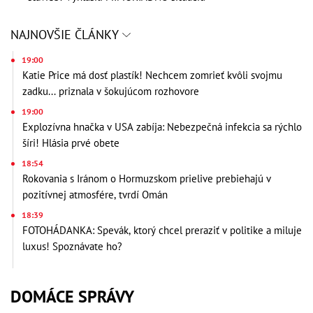
NAJNOVŠIE ČLÁNKY
19:00
Katie Price má dosť plastík! Nechcem zomrieť kvôli svojmu
zadku... priznala v šokujúcom rozhovore
19:00
Explozívna hnačka v USA zabíja: Nebezpečná infekcia sa rýchlo
šíri! Hlásia prvé obete
18:54
Rokovania s Iránom o Hormuzskom prielive prebiehajú v
pozitívnej atmosfére, tvrdí Omán
18:39
FOTOHÁDANKA: Spevák, ktorý chcel preraziť v politike a miluje
luxus! Spoznávate ho?
DOMÁCE SPRÁVY