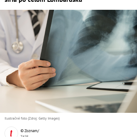
Ilustračné foto (Zdroj: Getty Images)
© Zoznam/
TASR