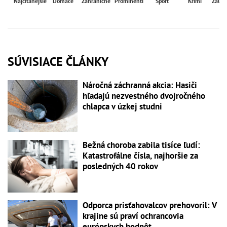
Najčítanejšie
Domáce
Zahraničné
Prominenti
Šport
Krimi
Zaují
SÚVISIACE ČLÁNKY
Náročná záchranná akcia: Hasiči
hľadajú nezvestného dvojročného
chlapca v úzkej studni
Bežná choroba zabila tisíce ľudí:
Katastrofálne čísla, najhoršie za
posledných 40 rokov
Odporca prisťahovalcov prehovoril: V
krajine sú praví ochrancovia
európskych hodnôt