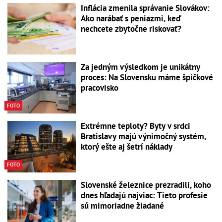
Inflácia zmenila správanie Slovákov:
Ako narábať s peniazmi, keď
nechcete zbytočne riskovať?
Za jedným výsledkom je unikátny
proces: Na Slovensku máme špičkové
pracovisko
FOTO
Extrémne teploty? Byty v srdci
Bratislavy majú výnimočný systém,
ktorý ešte aj šetrí náklady
FOTO
Slovenské železnice prezradili, koho
dnes hľadajú najviac: Tieto profesie
sú mimoriadne žiadané