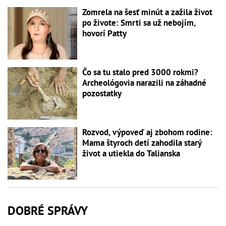
Zomrela na šesť minút a zažila život
po živote: Smrti sa už nebojím,
hovorí Patty
Čo sa tu stalo pred 3000 rokmi?
Archeológovia narazili na záhadné
pozostatky
Rozvod, výpoveď aj zbohom rodine:
Mama štyroch detí zahodila starý
život a utiekla do Talianska
DOBRÉ SPRÁVY