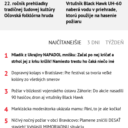
22. ročník prehliadky
Vrtuľník Black Hawk UH-60
tradičnej ľudovej kultúry
naberá vodu v priehrade,
Očovská folklórna hruda
ktorú použije na hasenie
požiaru
NAJČÍTANEJŠIE
3 DNI
TÝŽDEŇ
Mladík z Ukrajiny NAPADOL mníšku: Začal po nej kričať a
strhol jej z krku krížik! Namiesto trestu ho čaká niečo iné
Dopravný kolaps v Bratislave: Pre festival sa tvoria veľké
kolóny zo všetkých smerov
Požiar v blízkosti vojenského ústavu Záhorie: Do akcie nasadili
90 hasičov, dron aj vrtuľníky Black Hawk
Markizácka moderátorka ukázala mamu: Páni, to je ale kočka!
Ničivý nočný požiar v obci Braväcovo: Plamene zničili DESAŤ
stavieb! Vyhlásili MIMORIADNU situáciu