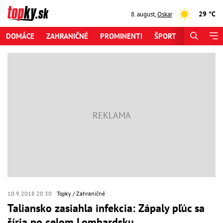
29 °C
8. august
,
Oskar
DOMÁCE
ZAHRANIČNÉ
PROMINENTI
ŠPORT
ZAUJÍMAV
10.9.2018 20:30
Topky
Zahraničné
Taliansko zasiahla infekcia: Zápaly pľúc sa
šíria po celom Lombardsku