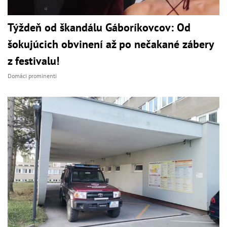
Týždeň od škandálu Gáboríkovcov: Od
šokujúcich obvinení až po nečakané zábery
z festivalu!
Domáci prominenti