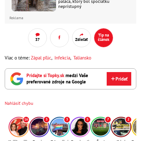
paláca, ktorý bol spočiatku
neprístupný
Reklama
Tip na
37
Zdieľať
článok
Viac o téme:
Zápal pľúc
,
Infekcia
,
Taliansko
Pridajte si Topky.sk
medzi Vaše
Pridať
preferované zdroje na Google
Nahlásiť chybu
16
3
3
5
7
2