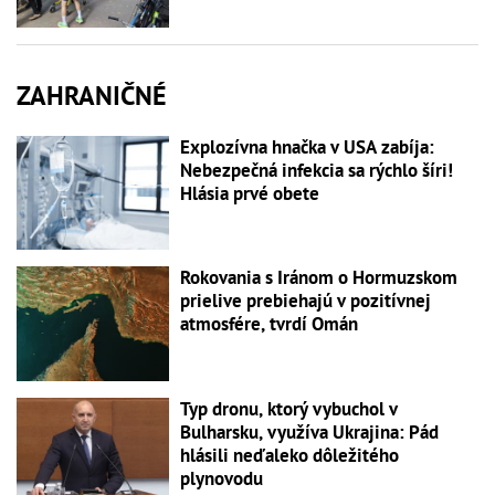
ZAHRANIČNÉ
Explozívna hnačka v USA zabíja:
Nebezpečná infekcia sa rýchlo šíri!
Hlásia prvé obete
Rokovania s Iránom o Hormuzskom
prielive prebiehajú v pozitívnej
atmosfére, tvrdí Omán
Typ dronu, ktorý vybuchol v
Bulharsku, využíva Ukrajina: Pád
hlásili neďaleko dôležitého
plynovodu