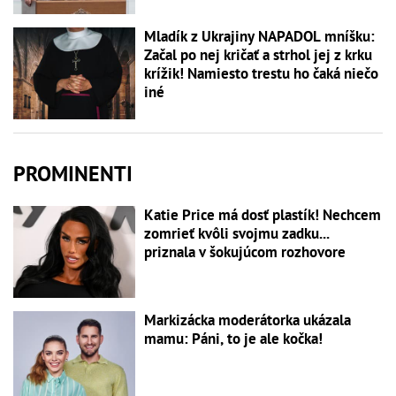
Mladík z Ukrajiny NAPADOL mníšku:
Začal po nej kričať a strhol jej z krku
krížik! Namiesto trestu ho čaká niečo
iné
PROMINENTI
Katie Price má dosť plastík! Nechcem
zomrieť kvôli svojmu zadku...
priznala v šokujúcom rozhovore
Markizácka moderátorka ukázala
mamu: Páni, to je ale kočka!