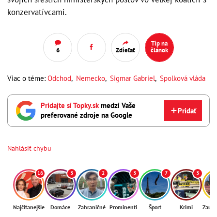
konzervatívcami.
Tip na
6
Zdieľať
článok
Viac o téme:
Odchod
,
Nemecko
,
Sigmar Gabriel
,
Spolková vláda
Pridajte si Topky.sk
medzi Vaše
Pridať
preferované zdroje na Google
Nahlásiť chybu
16
3
2
3
7
3
Najčítanejšie
Domáce
Zahraničné
Prominenti
Šport
Krimi
Zaují