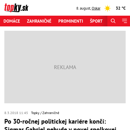
32 °C
8. august
,
Oskar
DOMÁCE
ZAHRANIČNÉ
PROMINENTI
ŠPORT
ZAUJÍMAV
8.3.2018 11:45
Topky
Zahraničné
Po 30-ročnej politickej kariére končí:
Sigmar Gabriel nebude v novej spolkovej