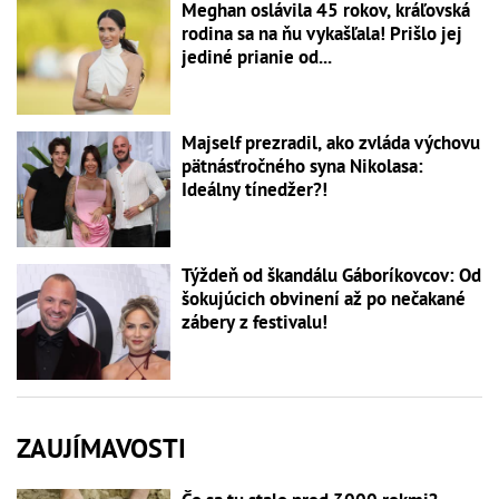
Meghan oslávila 45 rokov, kráľovská
rodina sa na ňu vykašľala! Prišlo jej
jediné prianie od...
Majself prezradil, ako zvláda výchovu
pätnásťročného syna Nikolasa:
Ideálny tínedžer?!
Týždeň od škandálu Gáboríkovcov: Od
šokujúcich obvinení až po nečakané
zábery z festivalu!
ZAUJÍMAVOSTI