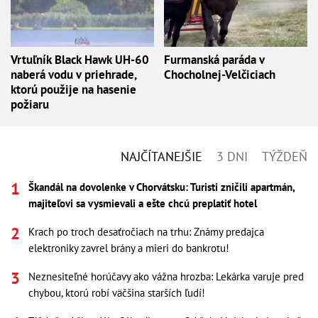
Vrtuľník Black Hawk UH-60
Furmanská paráda v
naberá vodu v priehrade,
Chocholnej-Velčiciach
ktorú použije na hasenie
požiaru
NAJČÍTANEJŠIE
3 DNI
TÝŽDEŇ
Škandál na dovolenke v Chorvátsku: Turisti zničili apartmán,
majiteľovi sa vysmievali a ešte chcú preplatiť hotel
Krach po troch desaťročiach na trhu: Známy predajca
elektroniky zavrel brány a mieri do bankrotu!
Neznesiteľné horúčavy ako vážna hrozba: Lekárka varuje pred
chybou, ktorú robí väčšina starších ľudí!