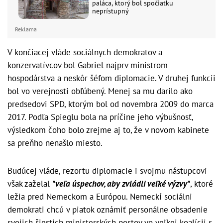
paláca, ktorý bol spočiatku
neprístupný
Reklama
V končiacej vláde sociálnych demokratov a
konzervatívcov bol Gabriel najprv ministrom
hospodárstva a neskôr šéfom diplomacie. V druhej funkcii
bol vo verejnosti obľúbený. Menej sa mu darilo ako
predsedovi SPD, ktorým bol od novembra 2009 do marca
2017. Podľa Spieglu bola na príčine jeho výbušnosť,
výsledkom čoho bolo zrejme aj to, že v novom kabinete
sa preňho nenašlo miesto.
Budúcej vláde, rezortu diplomacie i svojmu nástupcovi
však zaželal
"veľa úspechov, aby zvládli veľké výzvy"
, ktoré
ležia pred Nemeckom a Európou. Nemeckí sociálni
demokrati chcú v piatok oznámiť personálne obsadenie
svojich šiestich ministerských postov vo veľkej koalícii s