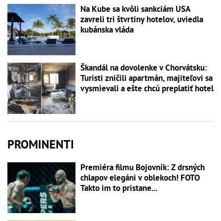
Na Kube sa kvôli sankciám USA
zavreli tri štvrtiny hotelov, uviedla
kubánska vláda
Škandál na dovolenke v Chorvátsku:
Turisti zničili apartmán, majiteľovi sa
vysmievali a ešte chcú preplatiť hotel
PROMINENTI
Premiéra filmu Bojovník: Z drsných
chlapov elegáni v oblekoch! FOTO
Takto im to pristane...