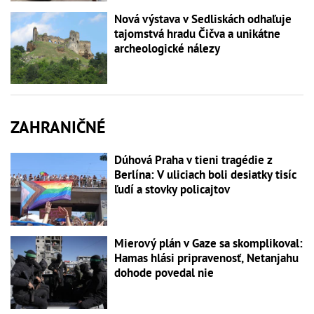
Nová výstava v Sedliskách odhaľuje
tajomstvá hradu Čičva a unikátne
archeologické nálezy
ZAHRANIČNÉ
Dúhová Praha v tieni tragédie z
Berlína: V uliciach boli desiatky tisíc
ľudí a stovky policajtov
Mierový plán v Gaze sa skomplikoval:
Hamas hlási pripravenosť, Netanjahu
dohode povedal nie