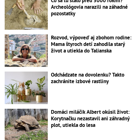
Čo sa tu stalo pred 3000 rokmi?
Archeológovia narazili na záhadné
pozostatky
Rozvod, výpoveď aj zbohom rodine:
Mama štyroch detí zahodila starý
život a utiekla do Talianska
Odchádzate na dovolenku? Takto
zachránite izbové rastliny
Domáci miláčik Albert okúsil život:
Korytnačku nezastavil ani záhradný
plot, utiekla do lesa