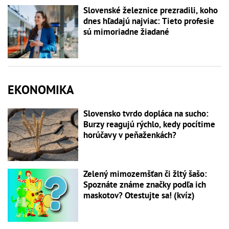
Slovenské železnice prezradili, koho
dnes hľadajú najviac: Tieto profesie
sú mimoriadne žiadané
EKONOMIKA
Slovensko tvrdo dopláca na sucho:
Burzy reagujú rýchlo, kedy pocítime
horúčavy v peňaženkách?
Zelený mimozemšťan či žltý šašo:
Spoznáte známe značky podľa ich
maskotov? Otestujte sa! (kvíz)