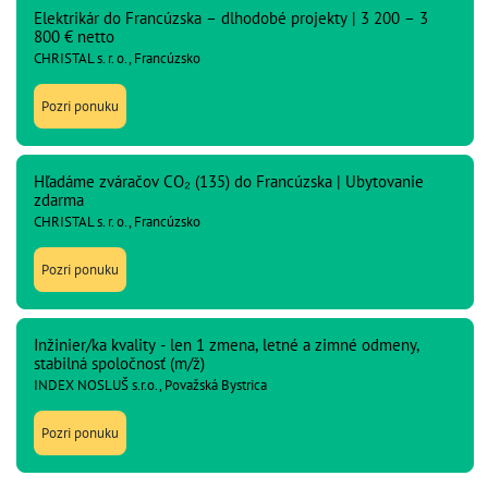
Elektrikár do Francúzska – dlhodobé projekty | 3 200 – 3
800 € netto
CHRISTAL s. r. o., Francúzsko
Pozri ponuku
Hľadáme zváračov CO₂ (135) do Francúzska | Ubytovanie
zdarma
CHRISTAL s. r. o., Francúzsko
Pozri ponuku
Inžinier/ka kvality - len 1 zmena, letné a zimné odmeny,
stabilná spoločnosť (m/ž)
INDEX NOSLUŠ s.r.o., Považská Bystrica
Pozri ponuku