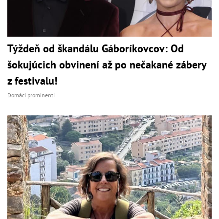
Týždeň od škandálu Gáboríkovcov: Od
šokujúcich obvinení až po nečakané zábery
z festivalu!
Domáci prominenti