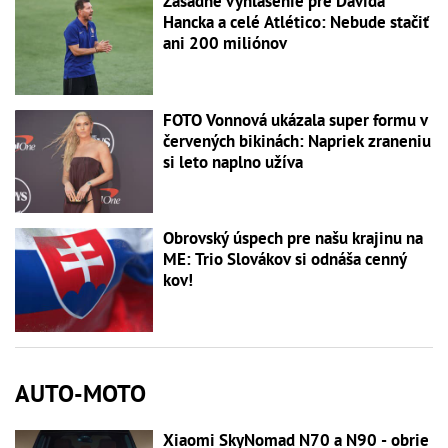
Zásadné vyhlásenie pre Dávida
Hancka a celé Atlético: Nebude stačiť
ani 200 miliónov
FOTO Vonnová ukázala super formu v
červených bikinách: Napriek zraneniu
si leto naplno užíva
Obrovský úspech pre našu krajinu na
ME: Trio Slovákov si odnáša cenný
kov!
AUTO-MOTO
Xiaomi SkyNomad N70 a N90 - obrie