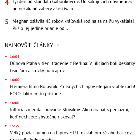
Týždeň od škandálu Gáboríkovcov: Od šokujúcich obvinení až
po nečakané zábery z festivalu!
Meghan oslávila 45 rokov, kráľovská rodina sa na ňu vykašľala!
Prišlo jej jediné prianie od...
NAJNOVŠIE ČLÁNKY
16:04
Dúhová Praha v tieni tragédie z Berlína: V uliciach boli desiatky
tisíc ľudí a stovky policajtov
16:00
Premiéra filmu Bojovník: Z drsných chlapov elegáni v oblekoch!
FOTO Takto im to pristane...
16:00
Inflácia zmenila správanie Slovákov: Ako narábať s peniazmi,
keď nechcete zbytočne riskovať?
15:39
Veľký požiar humna na Liptove: Pri rozsiahlom zásahu hasičov
sa zranila jedna osoba