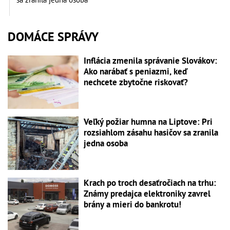
DOMÁCE SPRÁVY
Inflácia zmenila správanie Slovákov:
Ako narábať s peniazmi, keď
nechcete zbytočne riskovať?
Veľký požiar humna na Liptove: Pri
rozsiahlom zásahu hasičov sa zranila
jedna osoba
Krach po troch desaťročiach na trhu:
Známy predajca elektroniky zavrel
brány a mieri do bankrotu!