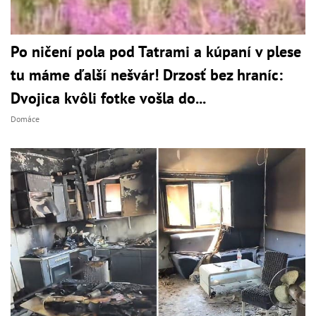
Po ničení pola pod Tatrami a kúpaní v plese
tu máme ďalší nešvár! Drzosť bez hraníc:
Dvojica kvôli fotke vošla do...
Domáce