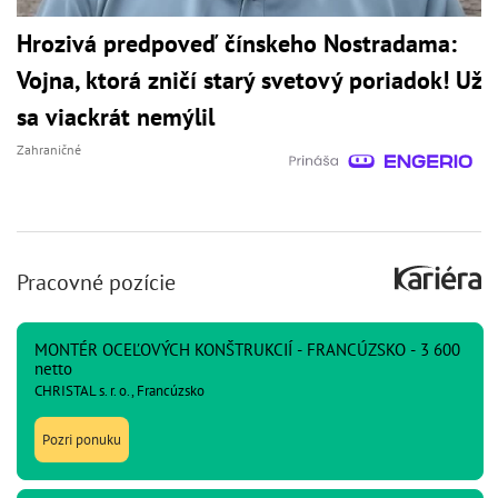
Hrozivá predpoveď čínskeho Nostradama:
Vojna, ktorá zničí starý svetový poriadok! Už
sa viackrát nemýlil
Zahraničné
Pracovné pozície
MONTÉR OCEĽOVÝCH KONŠTRUKCIÍ - FRANCÚZSKO - 3 600
netto
CHRISTAL s. r. o., Francúzsko
Pozri ponuku