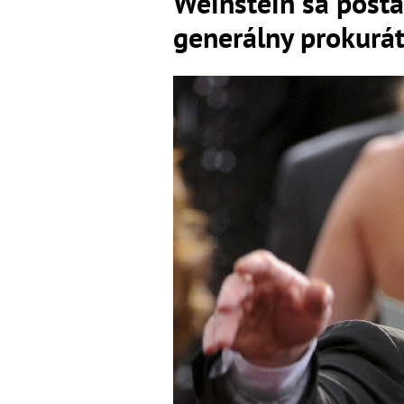
Weinstein sa post
generálny prokurát