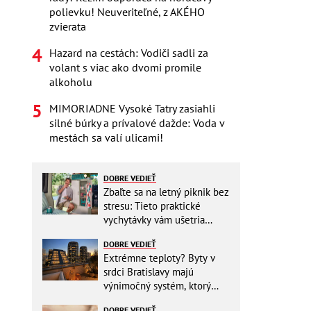
polievku! Neuveriteľné, z AKÉHO
zvierata
Hazard na cestách: Vodiči sadli za
volant s viac ako dvomi promile
alkoholu
MIMORIADNE Vysoké Tatry zasiahli
silné búrky a prívalové dažde: Voda v
mestách sa valí ulicami!
DOBRE VEDIEŤ
Zbaľte sa na letný piknik bez
stresu: Tieto praktické
vychytávky vám ušetria
miesto v batohu!
DOBRE VEDIEŤ
Extrémne teploty? Byty v
srdci Bratislavy majú
výnimočný systém, ktorý
ešte aj šetrí náklady
DOBRE VEDIEŤ