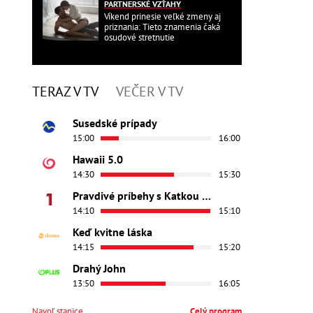
PARTNERSKÉ VZŤAHY
Víkend prinesie veľké zmeny aj
priznania: Tieto znamenia čaká
osudové stretnutie
TERAZ V TV
VEČER V TV
Susedské prípady
15:00
16:00
Hawaii 5.0
14:30
15:30
Pravdivé príbehy s Katkou Brychtovou
14:10
15:10
Keď kvitne láska
14:15
15:20
Drahý John
13:50
16:05
Navoľ stanice
Celý program