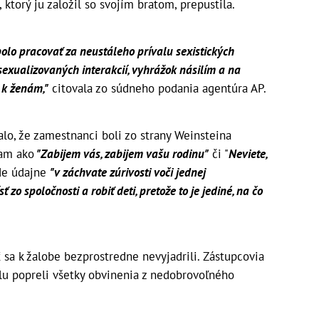
 ktorý ju založil so svojím bratom, prepustila.
olo pracovať za neustáleho prívalu sexistických
exualizovaných interakcií, vyhrážok násilím a na
 k ženám,"
citovala zo súdneho podania agentúra AP.
alo, že zamestnanci boli zo strany Weinsteina
am ako
"Zabijem vás, zabijem vašu rodinu"
či "
Neviete,
de údajne
"v záchvate zúrivosti voči jednej
 zo spoločnosti a robiť deti, pretože to je jediné, na čo
sa k žalobe bezprostredne nevyjadrili. Zástupcovia
lu popreli všetky obvinenia z nedobrovoľného