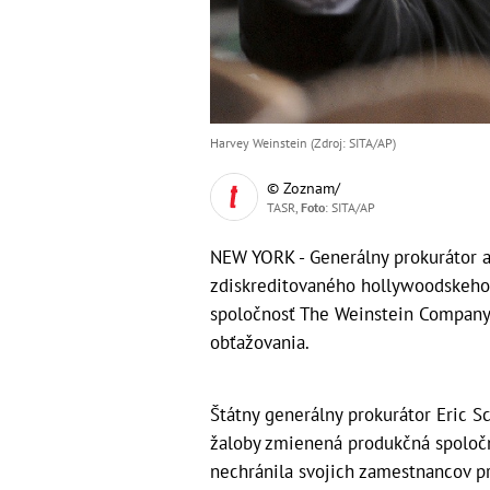
Harvey Weinstein (Zdroj: SITA/AP)
© Zoznam/
TASR,
Foto
: SITA/AP
NEW YORK - Generálny prokurátor a
zdiskreditovaného hollywoodskeho
spoločnosť The Weinstein Company
obťažovania.
Štátny generálny prokurátor Eric S
žaloby zmienená produkčná spoločn
nechránila svojich zamestnancov p