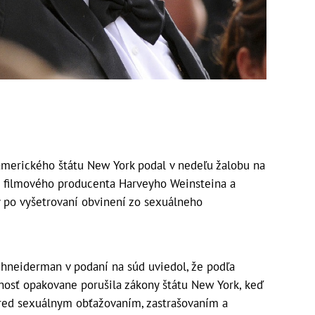
merického štátu New York podal v nedeľu žalobu na
 filmového producenta Harveyho Weinsteina a
 po vyšetrovaní obvinení zo sexuálneho
chneiderman v podaní na súd uviedol, že podľa
osť opakovane porušila zákony štátu New York, keď
red sexuálnym obťažovaním, zastrašovaním a