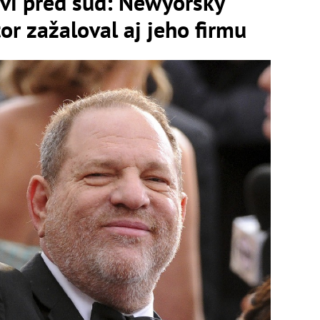
aví pred súd: Newyorský
or zažaloval aj jeho firmu