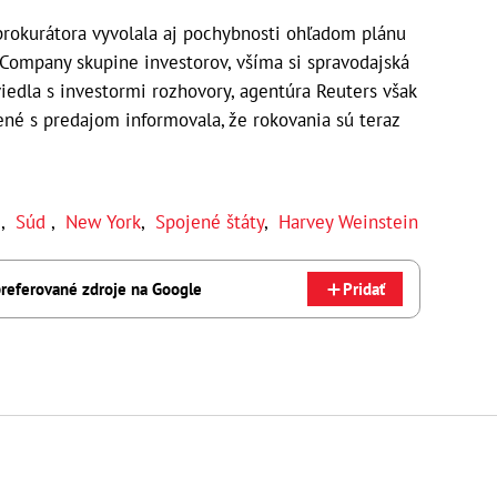
rokurátora vyvolala aj pochybnosti ohľadom plánu
 Company skupine investorov, všíma si spravodajská
viedla s investormi rozhovory, agentúra Reuters však
né s predajom informovala, že rokovania sú teraz
e
,
Súd
,
New York
,
Spojené štáty
,
Harvey Weinstein
referované zdroje na Google
Pridať