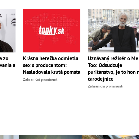
a zo
Krásna herečka odmietla
Uznávaný režisér o Me
vania a
sex s producentom:
Too: Odsudzuje
Nasledovala krutá pomsta
puritánstvo, je to hon 
čarodejnice
Zahraniční prominenti
Zahraniční prominenti