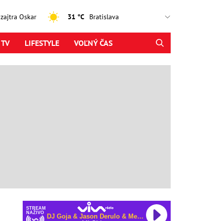
, zajtra Oskar
31 °C
 TV
LIFESTYLE
VOĽNÝ ČAS
STREAM
NAŽIVO
DJ Goja & Jason Derulo & Melody