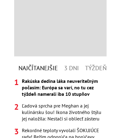
NAJČÍTANEJŠIE
3 DNI
TÝŽDEŇ
Rakúska dedina láka neuveriteľným
počasím: Európa sa varí, no tu cez
týždeň namerali iba 10 stupňov
Ľadová sprcha pre Meghan a jej
kulinársku šou! Ikona životného štýlu
jej naložila: Nestačí si obliecť zásteru
Rekordné teploty vyvolali ŠOKUJÚCE
rady! Režim odporúča na horúčavy