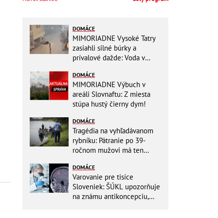
DOMÁCE
MIMORIADNE Vysoké Tatry
zasiahli silné búrky a
prívalové dažde: Voda v
mestách sa valí ulicami!
DOMÁCE
MIMORIADNE Výbuch v
areáli Slovnaftu: Z miesta
stúpa hustý čierny dym!
DOMÁCE
Tragédia na vyhľadávanom
rybníku: Pátranie po 39-
ročnom mužovi má ten
najsmutnejší koniec
DOMÁCE
Varovanie pre tisíce
Sloveniek: ŠÚKL upozorňuje
na známu antikoncepciu,
môže zvyšovať riziko nádoru