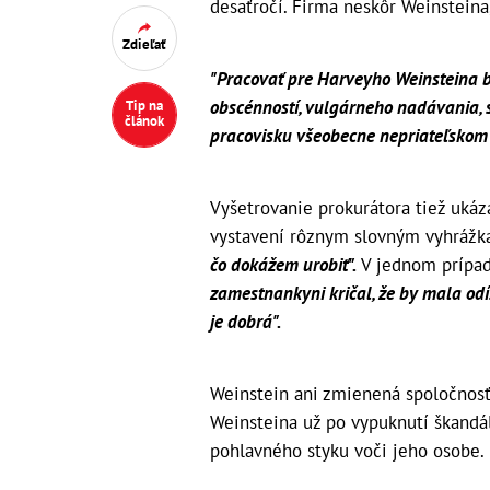
desaťročí. Firma neskôr Weinsteina,
Zdieľať
"Pracovať pre Harveyho Weinsteina b
obscénností, vulgárneho nadávania, s
Tip na
článok
pracovisku všeobecne nepriateľskom
Vyšetrovanie prokurátora tiež ukáz
vystavení rôznym slovným vyhrážk
čo dokážem urobiť".
V jednom prípa
zamestnankyni kričal, že by mala odísť
je dobrá".
Weinstein ani zmienená spoločnosť 
Weinsteina už po vypuknutí škandá
pohlavného styku voči jeho osobe.