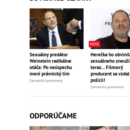
FOTO
Sexuálny predátor
Herečka ho obvinil
Weinstein radikálne
sexuálneho zneuží
otáča: Po neúspechu
teraz... Filmový
mení právnický tím
producent sa vzdal
polícii!
Zahraniční prominenti
Zahraniční prominenti
ODPORÚČAME