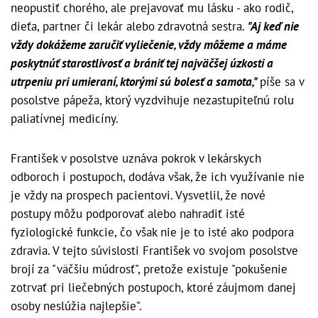
neopustiť chorého, ale prejavovať mu lásku - ako rodič,
dieťa, partner či lekár alebo zdravotná sestra.
"Aj keď nie
vždy dokážeme zaručiť vyliečenie, vždy môžeme a máme
poskytnúť starostlivosť a brániť tej najväčšej úzkosti a
utrpeniu pri umieraní, ktorými sú bolesť a samota,"
píše sa v
posolstve pápeža, ktorý vyzdvihuje nezastupiteľnú rolu
paliatívnej medicíny.
František v posolstve uznáva pokrok v lekárskych
odboroch i postupoch, dodáva však, že ich využívanie nie
je vždy na prospech pacientovi. Vysvetlil, že nové
postupy môžu podporovať alebo nahradiť isté
fyziologické funkcie, čo však nie je to isté ako podpora
zdravia. V tejto súvislosti František vo svojom posolstve
brojí za "väčšiu múdrosť", pretože existuje "pokušenie
zotrvať pri liečebných postupoch, ktoré záujmom danej
osoby neslúžia najlepšie".