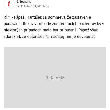
© Zoznam/
TASR,
Foto
: SITA/AP Photo
RÍM - Pápež František sa domnieva, že zastavenie
podávania liekov v prípade zomierajúcich pacientov by v
niektorých prípadoch malo byť prípustné. Pápež však
zdôraznil, že eutanázia "aj naďalej nie je dovolená".