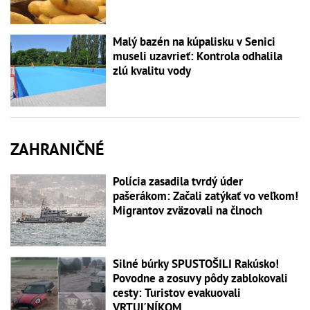
Malý bazén na kúpalisku v Senici
museli uzavrieť: Kontrola odhalila
zlú kvalitu vody
ZAHRANIČNÉ
Polícia zasadila tvrdý úder
pašerákom: Začali zatýkať vo veľkom!
Migrantov zväzovali na člnoch
Silné búrky SPUSTOŠILI Rakúsko!
Povodne a zosuvy pôdy zablokovali
cesty: Turistov evakuovali
VRTUĽNÍKOM