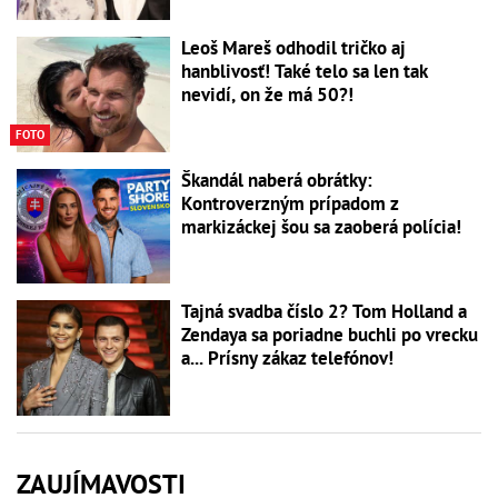
Leoš Mareš odhodil tričko aj
hanblivosť! Také telo sa len tak
nevidí, on že má 50?!
FOTO
Škandál naberá obrátky:
Kontroverzným prípadom z
markizáckej šou sa zaoberá polícia!
Tajná svadba číslo 2? Tom Holland a
Zendaya sa poriadne buchli po vrecku
a... Prísny zákaz telefónov!
ZAUJÍMAVOSTI