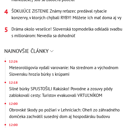
ŠOKUJÚCE ZISTENIE Známy reťazec predával rybacie
konzervy, v ktorých chýbali RYBY! Môžete ich mať doma aj vy
Dráma okolo veselice! Slovenská topmodelka odkladá svadbu
s milionárom: Nevedia sa dohodnúť
NAJNOVŠIE ČLÁNKY
12:26
Meteorológovia vydali varovanie: Na strednom a východnom
Slovensku hrozia búrky s krúpami
12:18
Silné búrky SPUSTOŠILI Rakúsko! Povodne a zosuvy pôdy
zablokovali cesty: Turistov evakuovali VRTUĽNÍKOM
12:00
Obrovské škody po požiari v Lehniciach: Oheň zo záhradného
domčeka zachvátil susedný dom aj hospodársku budovu
12:00