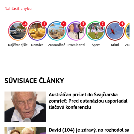
Nahlásiť chybu
16
4
4
3
7
4
Najčítanejšie
Domáce
Zahraničné
Prominenti
Šport
Krimi
Zaují
SÚVISIACE ČLÁNKY
Austrálčan prišiel do Švajčiarska
zomrieť: Pred eutanáziou usporiadal
tlačovú konferenciu
David (104) je zdravý, no rozhodol sa