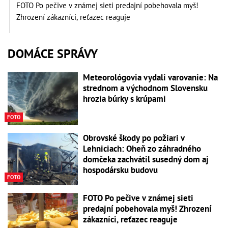
FOTO Po pečive v známej sieti predajní pobehovala myš!
Zhrození zákazníci, reťazec reaguje
DOMÁCE SPRÁVY
Meteorológovia vydali varovanie: Na
strednom a východnom Slovensku
hrozia búrky s krúpami
FOTO
Obrovské škody po požiari v
Lehniciach: Oheň zo záhradného
domčeka zachvátil susedný dom aj
hospodársku budovu
FOTO
FOTO Po pečive v známej sieti
predajní pobehovala myš! Zhrození
zákazníci, reťazec reaguje