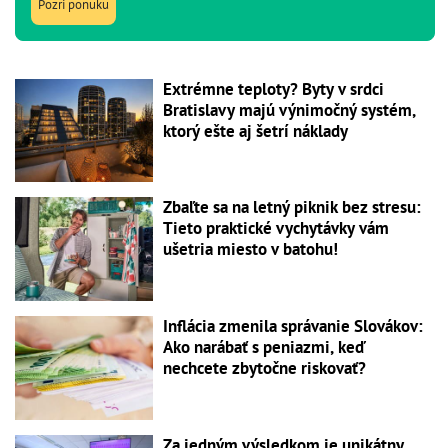
Pozri ponuku
Extrémne teploty? Byty v srdci
Bratislavy majú výnimočný systém,
ktorý ešte aj šetrí náklady
Zbaľte sa na letný piknik bez stresu:
Tieto praktické vychytávky vám
ušetria miesto v batohu!
Inflácia zmenila správanie Slovákov:
Ako narábať s peniazmi, keď
nechcete zbytočne riskovať?
Za jedným výsledkom je unikátny