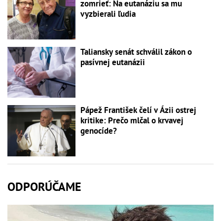
zomrieť: Na eutanáziu sa mu
vyzbierali ľudia
Taliansky senát schválil zákon o
pasívnej eutanázii
Pápež František čelí v Ázii ostrej
kritike: Prečo mlčal o krvavej
genocíde?
ODPORÚČAME