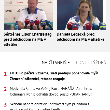
Šéftréner Libor Charfreitag
Daniela Ledecká pred
pred odchodom na ME v
odchodom na ME v atletike
atletike
NAJČÍTANEJŠIE
3 DNI
TÝŽDEŇ
FOTO Po pečive v známej sieti predajní pobehovala myš!
Zhrození zákazníci, reťazec reaguje
Medvedia šelma vo Veľkej Fatre NAHÁŇALA turistov:
Ochranári rýchlo odhalili dôvod, prišlo POKARHANIE!
Škandál naberá obrátky: Kontroverzným prípadom z
markizáckej šou sa zaoberá polícia!