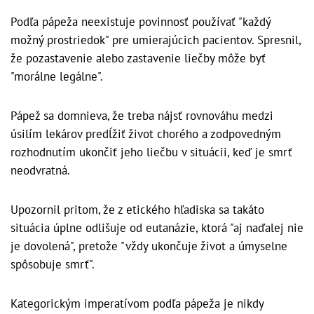
Podľa pápeža neexistuje povinnosť používať "každý
možný prostriedok" pre umierajúcich pacientov. Spresnil,
že pozastavenie alebo zastavenie liečby môže byť
"morálne legálne".
Pápež sa domnieva, že treba nájsť rovnováhu medzi
úsilím lekárov predĺžiť život chorého a zodpovedným
rozhodnutím ukončiť jeho liečbu v situácii, keď je smrť
neodvratná.
Upozornil pritom, že z etického hľadiska sa takáto
situácia úplne odlišuje od eutanázie, ktorá "aj naďalej nie
je dovolená", pretože "vždy ukončuje život a úmyselne
spôsobuje smrť".
Kategorickým imperatívom podľa pápeža je nikdy