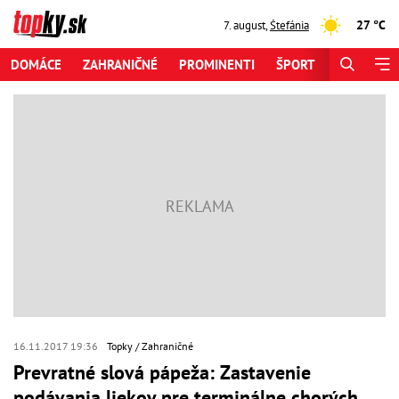
27 °C
7. august
,
Štefánia
DOMÁCE
ZAHRANIČNÉ
PROMINENTI
ŠPORT
ZAUJÍMAV
16.11.2017 19:36
Topky
Zahraničné
Prevratné slová pápeža: Zastavenie
podávania liekov pre terminálne chorých