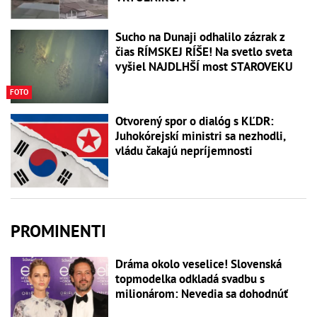
Sucho na Dunaji odhalilo zázrak z
čias RÍMSKEJ RÍŠE! Na svetlo sveta
vyšiel NAJDLHŠÍ most STAROVEKU
FOTO
Otvorený spor o dialóg s KĽDR:
Juhokórejskí ministri sa nezhodli,
vládu čakajú nepríjemnosti
PROMINENTI
Dráma okolo veselice! Slovenská
topmodelka odkladá svadbu s
milionárom: Nevedia sa dohodnúť