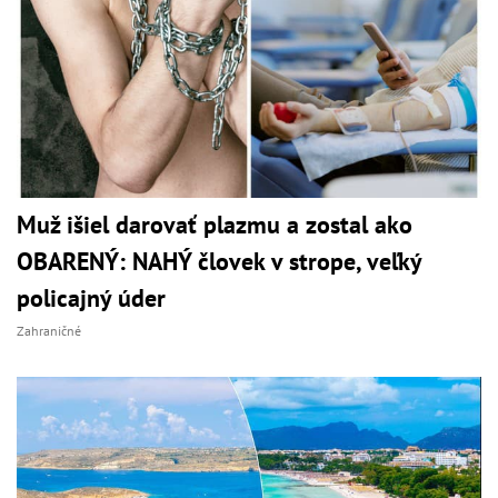
Muž išiel darovať plazmu a zostal ako
OBARENÝ: NAHÝ človek v strope, veľký
policajný úder
Zahraničné