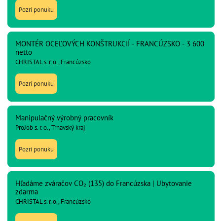
Pozri ponuku
MONTÉR OCEĽOVÝCH KONŠTRUKCIÍ - FRANCÚZSKO - 3 600
netto
CHRISTAL s. r. o., Francúzsko
Pozri ponuku
Manipulačný výrobný pracovník
ProJob s. r. o., Trnavský kraj
Pozri ponuku
Hľadáme zváračov CO₂ (135) do Francúzska | Ubytovanie
zdarma
CHRISTAL s. r. o., Francúzsko