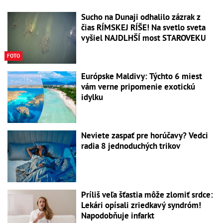
Sucho na Dunaji odhalilo zázrak z
čias RÍMSKEJ RÍŠE! Na svetlo sveta
vyšiel NAJDLHŠÍ most STAROVEKU
FOTO
Európske Maldivy: Týchto 6 miest
vám verne pripomenie exotickú
idylku
Neviete zaspať pre horúčavy? Vedci
radia 8 jednoduchých trikov
Príliš veľa šťastia môže zlomiť srdce:
Lekári opísali zriedkavý syndróm!
Napodobňuje infarkt