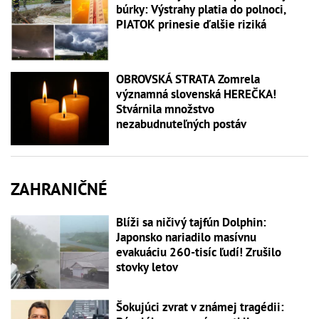
búrky: Výstrahy platia do polnoci,
PIATOK prinesie ďalšie riziká
OBROVSKÁ STRATA Zomrela
významná slovenská HEREČKA!
Stvárnila množstvo
nezabudnuteľných postáv
ZAHRANIČNÉ
Blíži sa ničivý tajfún Dolphin:
Japonsko nariadilo masívnu
evakuáciu 260-tisíc ľudí! Zrušilo
stovky letov
Šokujúci zvrat v známej tragédii: