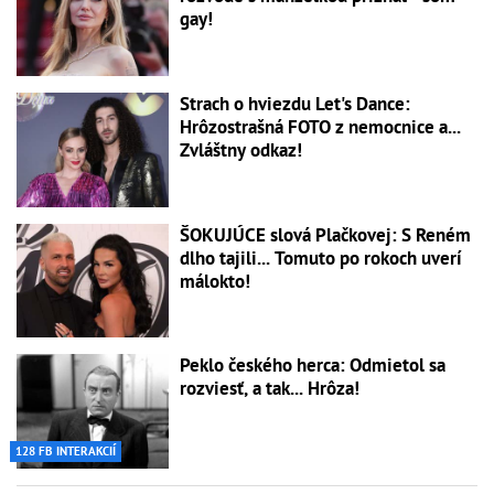
gay!
Strach o hviezdu Let's Dance:
Hrôzostrašná FOTO z nemocnice a...
Zvláštny odkaz!
ŠOKUJÚCE slová Plačkovej: S Reném
dlho tajili... Tomuto po rokoch uverí
málokto!
Peklo českého herca: Odmietol sa
rozviesť, a tak... Hrôza!
128 FB INTERAKCIÍ