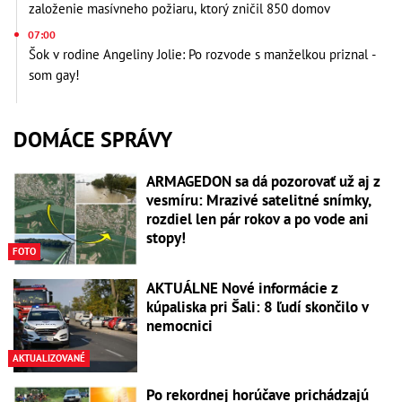
založenie masívneho požiaru, ktorý zničil 850 domov
07:00
Šok v rodine Angeliny Jolie: Po rozvode s manželkou priznal -
som gay!
DOMÁCE SPRÁVY
ARMAGEDON sa dá pozorovať už aj z
vesmíru: Mrazivé satelitné snímky,
rozdiel len pár rokov a po vode ani
stopy!
FOTO
AKTUÁLNE Nové informácie z
kúpaliska pri Šali: 8 ľudí skončilo v
nemocnici
AKTUALIZOVANÉ
Po rekordnej horúčave prichádzajú