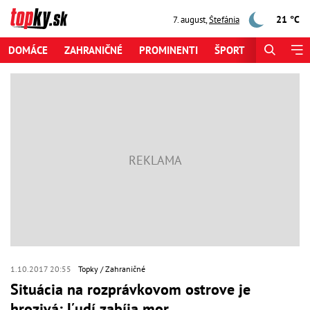
21 °C
7. august
,
Štefánia
DOMÁCE
ZAHRANIČNÉ
PROMINENTI
ŠPORT
ZAUJÍMAV
1.10.2017 20:55
Topky
Zahraničné
Situácia na rozprávkovom ostrove je
hrozivá: Ľudí zabíja mor