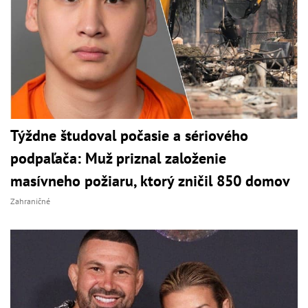
Týždne študoval počasie a sériového
podpaľača: Muž priznal založenie
masívneho požiaru, ktorý zničil 850 domov
Zahraničné