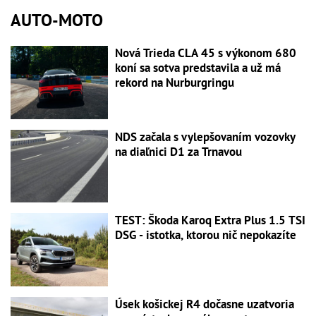
AUTO-MOTO
Nová Trieda CLA 45 s výkonom 680
koní sa sotva predstavila a už má
rekord na Nurburgringu
NDS začala s vylepšovaním vozovky
na diaľnici D1 za Trnavou
TEST: Škoda Karoq Extra Plus 1.5 TSI
DSG - istotka, ktorou nič nepokazíte
Úsek košickej R4 dočasne uzatvoria