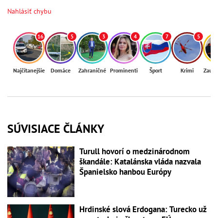
Nahlásiť chybu
16
5
3
4
7
5
Najčítanejšie
Domáce
Zahraničné
Prominenti
Šport
Krimi
Zaují
SÚVISIACE ČLÁNKY
Turull hovorí o medzinárodnom
škandále: Katalánska vláda nazvala
Španielsko hanbou Európy
Hrdinské slová Erdogana: Turecko už