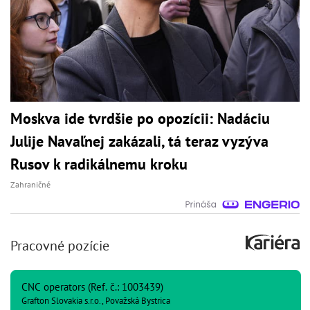
Moskva ide tvrdšie po opozícii: Nadáciu
Julije Navaľnej zakázali, tá teraz vyzýva
Rusov k radikálnemu kroku
Zahraničné
Pracovné pozície
CNC operators (Ref. č.: 1003439)
Grafton Slovakia s.r.o., Považská Bystrica