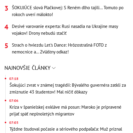
ŠOKUJÚCE slová Plačkovej: S Reném dlho tajili... Tomuto po
rokoch uverí málokto!
Desivé varovanie experta: Rusi nasadia na Ukrajine masy
vojakov! Drony nebudú stačiť
Strach o hviezdu Let's Dance: Hrôzostrašná FOTO z
nemocnice a... Zvláštny odkaz!
NAJNOVŠIE ČLÁNKY
07:18
Šokujúci zvrat v známej tragédii: Bývalého guvernéra zatkli za
zmiznutie 43 študentov! Mal ničiť dôkazy
07:06
Kríza v španielskej exkláve má posun: Maroko je pripravené
prijať späť neplnoletých migrantov
07:03
Týždne študoval počasie a sériového podpaľača: Muž priznal