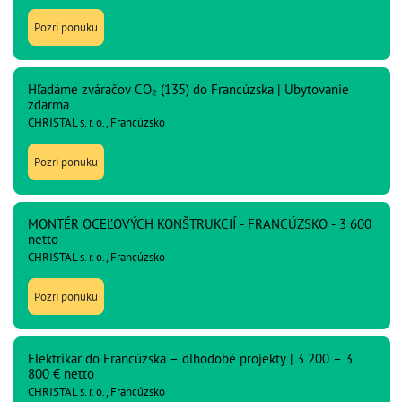
Pozri ponuku
Hľadáme zváračov CO₂ (135) do Francúzska | Ubytovanie
zdarma
CHRISTAL s. r. o., Francúzsko
Pozri ponuku
MONTÉR OCEĽOVÝCH KONŠTRUKCIÍ - FRANCÚZSKO - 3 600
netto
CHRISTAL s. r. o., Francúzsko
Pozri ponuku
Elektrikár do Francúzska – dlhodobé projekty | 3 200 – 3
800 € netto
CHRISTAL s. r. o., Francúzsko