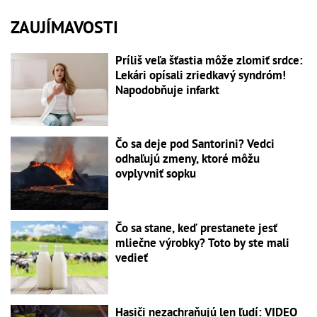
ZAUJÍMAVOSTI
Príliš veľa šťastia môže zlomiť srdce:
Lekári opísali zriedkavý syndróm!
Napodobňuje infarkt
Čo sa deje pod Santorini? Vedci
odhaľujú zmeny, ktoré môžu
ovplyvniť sopku
Čo sa stane, keď prestanete jesť
mliečne výrobky? Toto by ste mali
vedieť
Hasiči nezachraňujú len ľudí: VIDEO