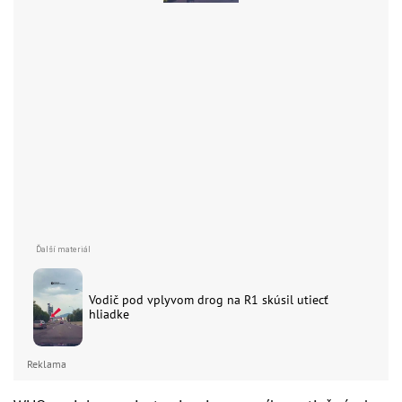
Vodič pod vplyvom drog na R1 skúsil utiecť
hliadke
Reklama