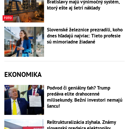
Bratislavy majú výnimočný systém,
ktorý ešte aj šetrí náklady
FOTO
Slovenské železnice prezradili, koho
dnes hľadajú najviac: Tieto profesie
sú mimoriadne žiadané
EKONOMIKA
Podvod či geniálny ťah? Trump
predáva elite drahocenné
milisekundy. Bežní investori nemajú
šancu!
Reštrukturalizácia zlyhala. Známy
slovenský predajca elektroniky