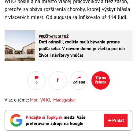
WHO posiela na miesto viacej pracovníkov a tiež zásob,
pretože sa obáva rozšírenia choroby, ktorej výskyt hlásia
z viacerých miest. Od augusta sa infikovalo už 114 ľudí.
PREČÍTAJTE SI TIEŽ
Deti odrástli, rodičia majú bývanie presne
podľa seba. V novom dome je všetko pre ich
život i návštevy vnúčat
Tip na
3
Zdieľať
článok
Viac o téme:
Mor
,
WHO
,
Madagaskar
Pridajte si Topky.sk
medzi Vaše
Pridať
preferované zdroje na Google