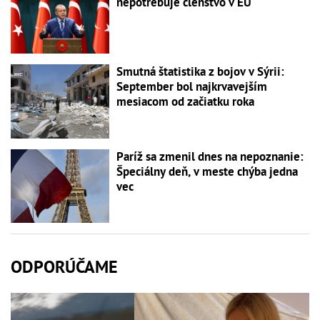
nepotrebuje členstvo v EÚ
Smutná štatistika z bojov v Sýrii:
September bol najkrvavejším
mesiacom od začiatku roka
Paríž sa zmenil dnes na nepoznanie:
Špeciálny deň, v meste chýba jedna
vec
ODPORÚČAME