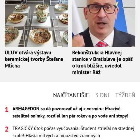
ÚĽUV otvára výstavu
Rekonštrukcia Hlavnej
keramickej tvorby Štefana
stanice v Bratislave je opäť
Mlícha
o krok bližšie, uviedol
minister Ráž
NAJČÍTANEJŠIE
3 DNI
TÝŽDEŇ
ARMAGEDON sa dá pozorovať už aj z vesmíru: Mrazivé
satelitné snímky, rozdiel len pár rokov a po vode ani stopy!
TRAGICKÝ útok počas vyučovania: Študent strieľal na strednej
škole! Hlásia mŕtvych a množstvo zranených