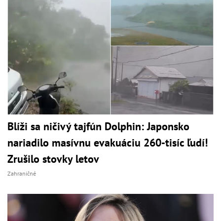
Blíži sa ničivý tajfún Dolphin: Japonsko
nariadilo masívnu evakuáciu 260-tisíc ľudí!
Zrušilo stovky letov
Zahraničné