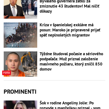
Bývalého guvernéra zatkli za
zmiznutie 43 študentov! Mal ničiť
dôkazy
Kríza v španielskej exkláve má
posun: Maroko je pripravené prijať
späť neplnoletých migrantov
Týždne študoval počasie a sériového
podpaľača: Muž priznal založenie
masívneho požiaru, ktorý zničil 850
domov
FOTO
PROMINENTI
Šok v rodine Angeliny Jolie: Po
rozvode s manželkou priznal - som