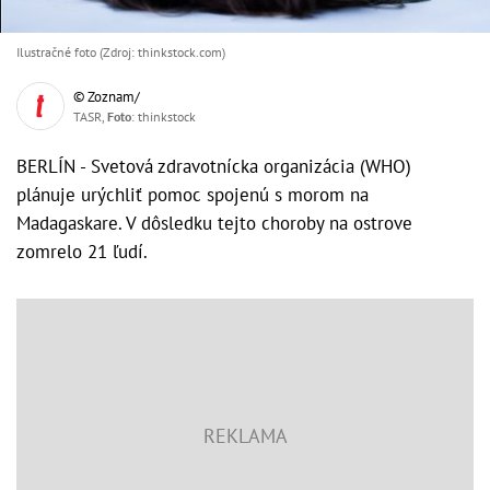
Ilustračné foto (Zdroj: thinkstock.com)
© Zoznam/
TASR,
Foto
: thinkstock
BERLÍN - Svetová zdravotnícka organizácia (WHO)
plánuje urýchliť pomoc spojenú s morom na
Madagaskare. V dôsledku tejto choroby na ostrove
zomrelo 21 ľudí.