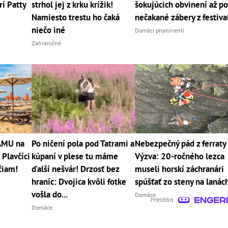
rí Patty
strhol jej z krku krížik!
šokujúcich obvinení až p
Namiesto trestu ho čaká
nečakané zábery z festiva
niečo iné
Domáci prominenti
Zahraničné
RÁMU na
Po ničení pola pod Tatrami a
Nebezpečný pád z ferraty
 Plavčíci
kúpaní v plese tu máme
Výzva: 20-ročného lezca
čiam!
ďalší nešvár! Drzosť bez
museli horskí záchranári
hraníc: Dvojica kvôli fotke
spúšťať zo steny na lanác
vošla do...
Domáce
Domáce