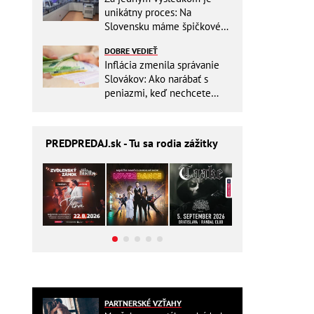
unikátny proces: Na
Slovensku máme špičkové
pracovisko
DOBRE VEDIEŤ
Inflácia zmenila správanie
Slovákov: Ako narábať s
peniazmi, keď nechcete
zbytočne riskovať?
PREDPREDAJ
.sk - Tu sa rodia zážitky
PARTNERSKÉ VZŤAHY