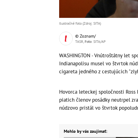
Ilustračné foto (Zdroj: SITA)
© Zoznam/
TASR,
Foto
: SITA/AP
WASHINGTON - Vnútroštátny let spo
Indianapolisu musel vo štvrtok núd
cigareta jedného z cestujúcich "zly
Hovorca leteckej spoločnosti Ross 
piatich členov posádky neutrpel zra
núdzovo pristál vo štvrtok popolud
Mohlo by vás zaujímať: