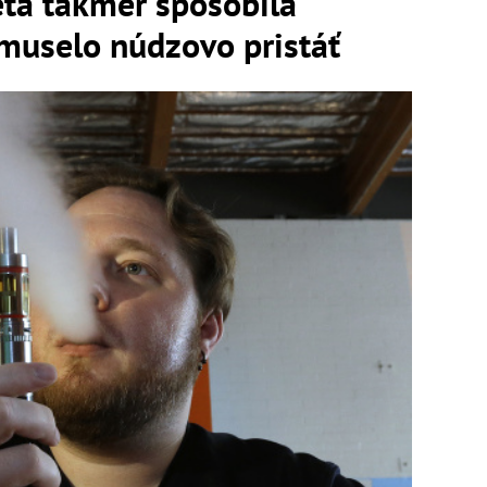
eta takmer spôsobila
 muselo núdzovo pristáť