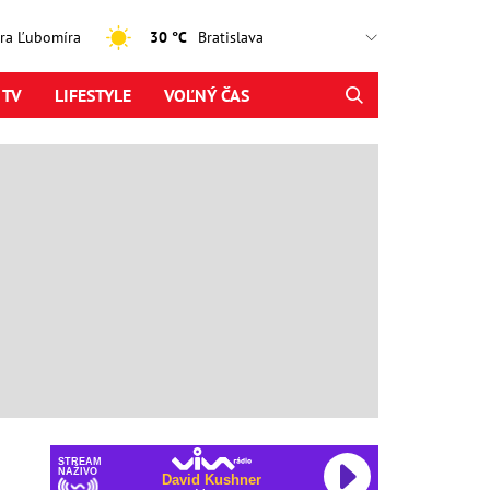
jtra Ľubomíra
30 °C
 TV
LIFESTYLE
VOĽNÝ ČAS
STREAM
NAŽIVO
David Kushner