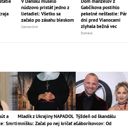
státie
V Dánsku muselo
Dom manželov z
núdzovo pristáť jedno z
Gabčíkova postihlo
traja
lietadiel: Všetko sa
pekelné nešťastie: Pár
začalo po zásahu bleskom
dní pred Vianocami
zlyhala bežná vec
Zahraničné
Domáce
út a
Mladík z Ukrajiny NAPADOL
Týždeň od škandálu
te: Smrti
mníšku: Začal po nej kričať a
Gáboríkovcov: Od