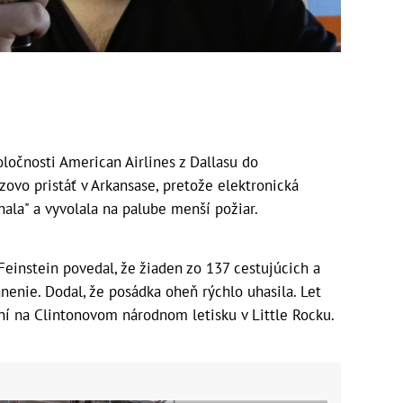
ločnosti American Airlines z Dallasu do
zovo pristáť v Arkansase, pretože elektronická
hala" a vyvolala na palube menší požiar.
Feinstein povedal, že žiaden zo 137 cestujúcich a
nenie. Dodal, že posádka oheň rýchlo uhasila. Let
ní na Clintonovom národnom letisku v Little Rocku.