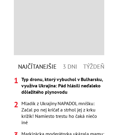
NAJČÍTANEJŠIE
3 DNI
TÝŽDEŇ
Typ dronu, ktorý vybuchol v Bulharsku,
využíva Ukrajina: Pád hlásili neďaleko
dôležitého plynovodu
Mladík z Ukrajiny NAPADOL mníšku:
Začal po nej kričať a strhol jej z krku
krížik! Namiesto trestu ho čaká niečo
iné
Markizácka moderátorka ukázala mamu: