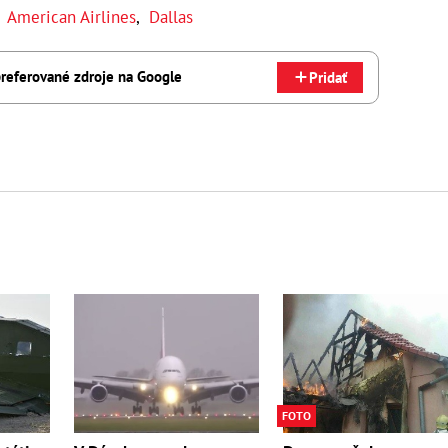
,
American Airlines
,
Dallas
referované zdroje na Google
Pridať
FOTO