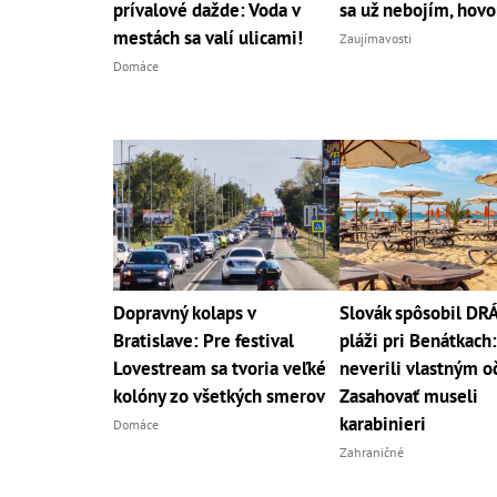
prívalové dažde: Voda v
sa už nebojím, hovo
mestách sa valí ulicami!
Zaujímavosti
Domáce
Dopravný kolaps v
Slovák spôsobil D
Bratislave: Pre festival
pláži pri Benátkach:
Lovestream sa tvoria veľké
neverili vlastným o
kolóny zo všetkých smerov
Zasahovať museli
karabinieri
Domáce
Zahraničné