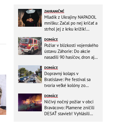
ZAHRANIČNÉ
Mladík z Ukrajiny NAPADOL
mníšku: Začal po nej kričať a
strhol jej z krku krížik!
Namiesto trestu ho čaká
DOMÁCE
niečo iné
Požiar v blízkosti vojenského
ústavu Záhorie: Do akcie
nasadili 90 hasičov, dron aj
vrtuľníky Black Hawk
DOMÁCE
Dopravný kolaps v
Bratislave: Pre festival sa
tvoria veľké kolóny zo
všetkých smerov
DOMÁCE
Ničivý nočný požiar v obci
Braväcovo: Plamene zničili
DESAŤ stavieb! Vyhlásili
MIMORIADNU situáciu