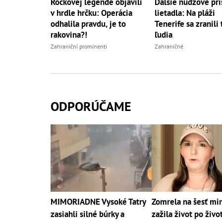
Rockovej legende objavili
Ďalšie núdzové pri
v hrdle hrčku: Operácia
lietadla: Na pláži
odhalila pravdu, je to
Tenerife sa zranili 
rakovina?!
ľudia
Zahraniční prominenti
Zahraničné
ODPORÚČAME
MIMORIADNE Vysoké Tatry
Zomrela na šesť min
zasiahli silné búrky a
zažila život po živo