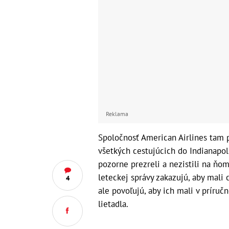
Reklama
Spoločnosť American Airlines tam p
všetkých cestujúcich do Indianapoli
pozorne prezreli a nezistili na ňo
leteckej správy zakazujú, aby mali 
4
ale povoľujú, aby ich mali v príruč
lietadla.