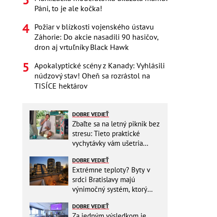
Páni, to je ale kočka!
Požiar v blízkosti vojenského ústavu
Záhorie: Do akcie nasadili 90 hasičov,
dron aj vrtuľníky Black Hawk
Apokalyptické scény z Kanady: Vyhlásili
núdzový stav! Oheň sa rozrástol na
TISÍCE hektárov
DOBRE VEDIEŤ
Zbaľte sa na letný piknik bez
stresu: Tieto praktické
vychytávky vám ušetria
miesto v batohu!
DOBRE VEDIEŤ
Extrémne teploty? Byty v
srdci Bratislavy majú
výnimočný systém, ktorý
ešte aj šetrí náklady
DOBRE VEDIEŤ
Za jedným výsledkom je