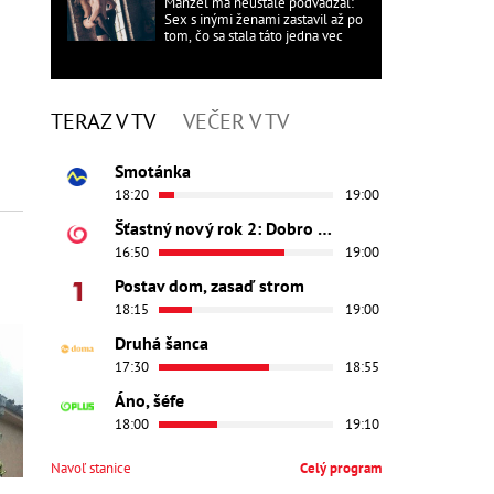
Manžel ma neustále podvádzal:
Sex s inými ženami zastavil až po
tom, čo sa stala táto jedna vec
TERAZ V TV
VEČER V TV
Smotánka
18:20
19:00
Šťastný nový rok 2: Dobro došli
16:50
19:00
Postav dom, zasaď strom
18:15
19:00
Druhá šanca
17:30
18:55
Áno, šéfe
18:00
19:10
Navoľ stanice
Celý program