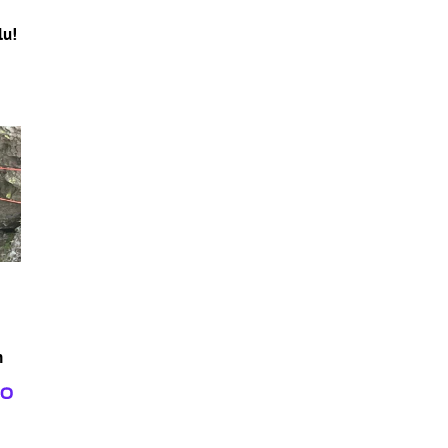
o
lu!
h