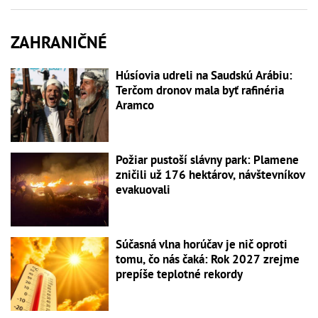
ZAHRANIČNÉ
Húsíovia udreli na Saudskú Arábiu:
Terčom dronov mala byť rafinéria
Aramco
Požiar pustoší slávny park: Plamene
zničili už 176 hektárov, návštevníkov
evakuovali
Súčasná vlna horúčav je nič oproti
tomu, čo nás čaká: Rok 2027 zrejme
prepíše teplotné rekordy