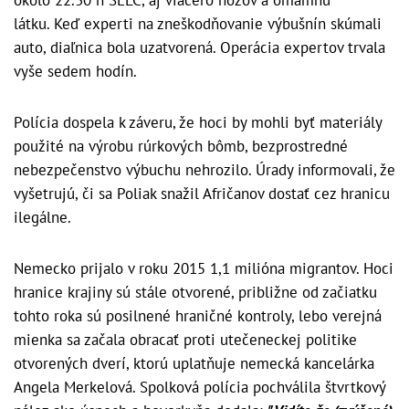
okolo 22.30 h SELČ, aj viacero nožov a omamnú
látku. Keď experti na zneškodňovanie výbušnín skúmali
auto, diaľnica bola uzatvorená. Operácia expertov trvala
vyše sedem hodín.
Polícia dospela k záveru, že hoci by mohli byť materiály
použité na výrobu rúrkových bômb, bezprostredné
nebezpečenstvo výbuchu nehrozilo. Úrady informovali, že
vyšetrujú, či sa Poliak snažil Afričanov dostať cez hranicu
ilegálne.
Nemecko prijalo v roku 2015 1,1 milióna migrantov. Hoci
hranice krajiny sú stále otvorené, približne od začiatku
tohto roka sú posilnené hraničné kontroly, lebo verejná
mienka sa začala obracať proti utečeneckej politike
otvorených dverí, ktorú uplatňuje nemecká kancelárka
Angela Merkelová. Spolková polícia pochválila štvrtkový