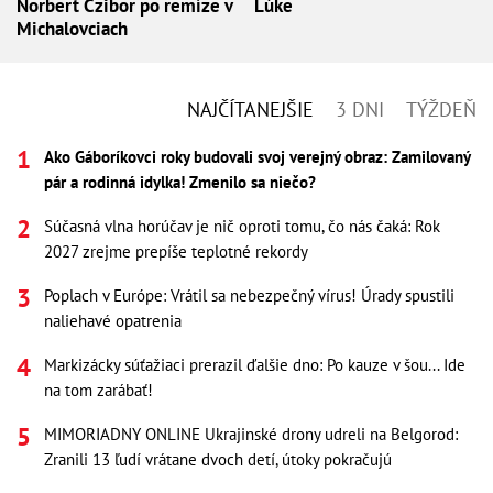
Norbert Czibor po remíze v
Lúke
Michalovciach
NAJČÍTANEJŠIE
3 DNI
TÝŽDEŇ
Ako Gáboríkovci roky budovali svoj verejný obraz: Zamilovaný
pár a rodinná idylka! Zmenilo sa niečo?
Súčasná vlna horúčav je nič oproti tomu, čo nás čaká: Rok
2027 zrejme prepíše teplotné rekordy
Poplach v Európe: Vrátil sa nebezpečný vírus! Úrady spustili
naliehavé opatrenia
Markizácky súťažiaci prerazil ďalšie dno: Po kauze v šou... Ide
na tom zarábať!
MIMORIADNY ONLINE Ukrajinské drony udreli na Belgorod:
Zranili 13 ľudí vrátane dvoch detí, útoky pokračujú