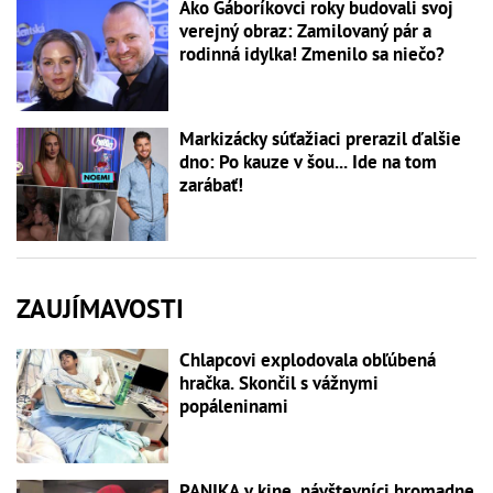
Ako Gáboríkovci roky budovali svoj
verejný obraz: Zamilovaný pár a
rodinná idylka! Zmenilo sa niečo?
Markizácky súťažiaci prerazil ďalšie
dno: Po kauze v šou... Ide na tom
zarábať!
ZAUJÍMAVOSTI
Chlapcovi explodovala obľúbená
hračka. Skončil s vážnymi
popáleninami
PANIKA v kine, návštevníci hromadne