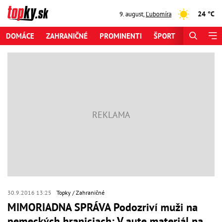
24 °C
9. august
,
Ľubomíra
DOMÁCE
ZAHRANIČNÉ
PROMINENTI
ŠPORT
ZAUJÍMAV
30.9.2016 13:25
Topky
Zahraničné
MIMORIADNA SPRÁVA Podozriví muži na
nemeckých hraniciach: V aute materiál na