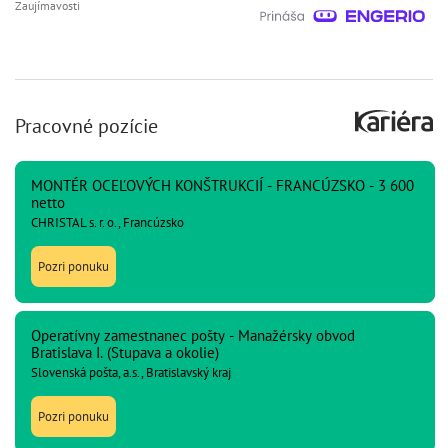
Zaujímavosti
Pracovné pozície
MONTÉR OCEĽOVÝCH KONŠTRUKCIÍ - FRANCÚZSKO - 3 600
netto
CHRISTAL s. r. o., Francúzsko
Pozri ponuku
Operatívny zamestnanec pošty - Manažérsky obvod
Bratislava I. (Stupava a okolie)
Slovenská pošta, a.s., Bratislavský kraj
Pozri ponuku