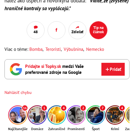
nález ako úspech a hovorkyňa dodala:
"Vidíte, že (zvýšené)
hraničné kontroly sa vyplácajú."
Tip na
48
Zdieľať
článok
Viac o téme:
Bomba
,
Teroristi
,
Výbušnina
,
Nemecko
Pridajte si Topky.sk
medzi Vaše
Pridať
preferované zdroje na Google
Nahlásiť chybu
16
1
4
2
7
4
Najčítanejšie
Domáce
Zahraničné
Prominenti
Šport
Krimi
Zaují