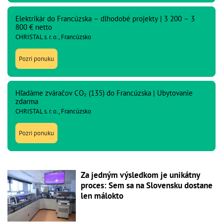
Elektrikár do Francúzska – dlhodobé projekty | 3 200 – 3
800 € netto
CHRISTAL s. r. o., Francúzsko
Pozri ponuku
Hľadáme zváračov CO₂ (135) do Francúzska | Ubytovanie
zdarma
CHRISTAL s. r. o., Francúzsko
Pozri ponuku
Za jedným výsledkom je unikátny
proces: Sem sa na Slovensku dostane
len málokto