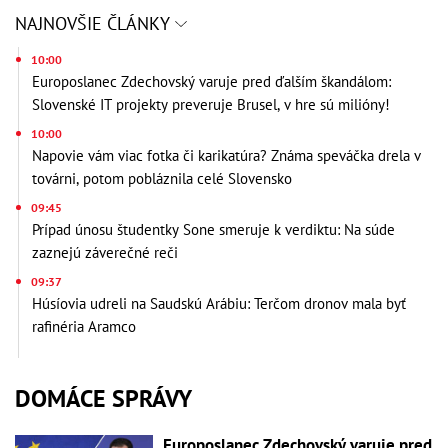
NAJNOVŠIE ČLÁNKY
10:00
Europoslanec Zdechovský varuje pred ďalším škandálom:
Slovenské IT projekty preveruje Brusel, v hre sú milióny!
10:00
Napovie vám viac fotka či karikatúra? Známa speváčka drela v
továrni, potom pobláznila celé Slovensko
09:45
Prípad únosu študentky Sone smeruje k verdiktu: Na súde
zaznejú záverečné reči
09:37
Húsíovia udreli na Saudskú Arábiu: Terčom dronov mala byť
rafinéria Aramco
DOMÁCE SPRÁVY
Europoslanec Zdechovský varuje pred