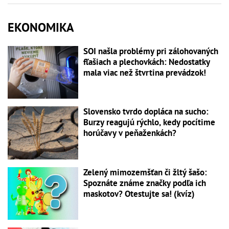
EKONOMIKA
SOI našla problémy pri zálohovaných
fľašiach a plechovkách: Nedostatky
mala viac než štvrtina prevádzok!
Slovensko tvrdo dopláca na sucho:
Burzy reagujú rýchlo, kedy pocítime
horúčavy v peňaženkách?
Zelený mimozemšťan či žltý šašo:
Spoznáte známe značky podľa ich
maskotov? Otestujte sa! (kvíz)