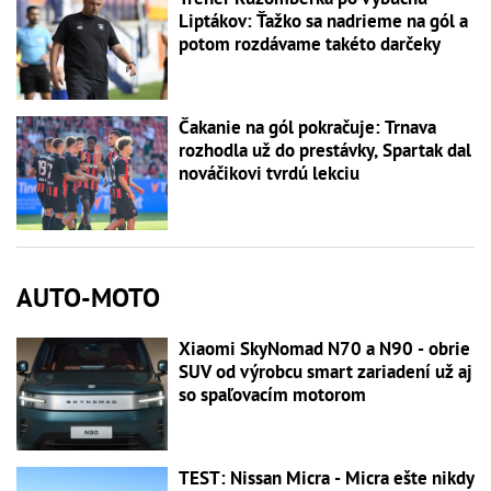
Liptákov: Ťažko sa nadrieme na gól a
potom rozdávame takéto darčeky
Čakanie na gól pokračuje: Trnava
rozhodla už do prestávky, Spartak dal
nováčikovi tvrdú lekciu
AUTO-MOTO
Xiaomi SkyNomad N70 a N90 - obrie
SUV od výrobcu smart zariadení už aj
so spaľovacím motorom
TEST: Nissan Micra - Micra ešte nikdy