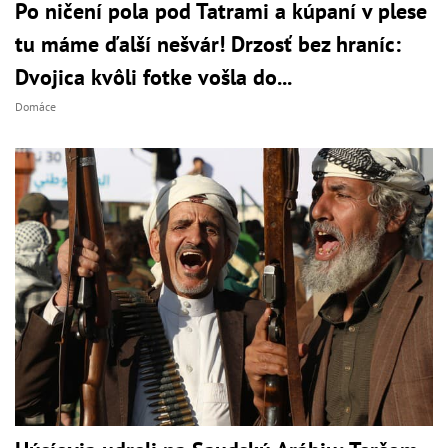
Po ničení pola pod Tatrami a kúpaní v plese
tu máme ďalší nešvár! Drzosť bez hraníc:
Dvojica kvôli fotke vošla do...
Domáce