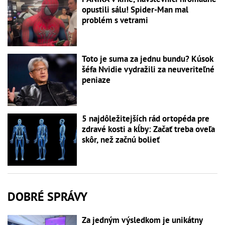
opustili sálu! Spider-Man mal
problém s vetrami
Toto je suma za jednu bundu? Kúsok
šéfa Nvidie vydražili za neuveriteľné
peniaze
5 najdôležitejších rád ortopéda pre
zdravé kosti a kĺby: Začať treba oveľa
skôr, než začnú bolieť
DOBRÉ SPRÁVY
Za jedným výsledkom je unikátny