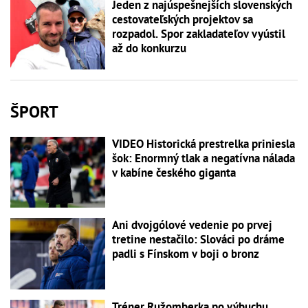
Jeden z najúspešnejších slovenských
cestovateľských projektov sa
rozpadol. Spor zakladateľov vyústil
až do konkurzu
ŠPORT
VIDEO Historická prestrelka priniesla
šok: Enormný tlak a negatívna nálada
v kabíne českého giganta
Ani dvojgólové vedenie po prvej
tretine nestačilo: Slováci po dráme
padli s Fínskom v boji o bronz
Tréner Ružomberka po výbuchu