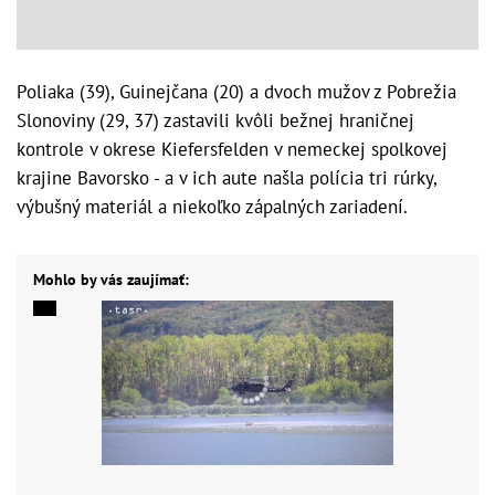
Poliaka (39), Guinejčana (20) a dvoch mužov z Pobrežia
Slonoviny (29, 37) zastavili kvôli bežnej hraničnej
kontrole v okrese Kiefersfelden v nemeckej spolkovej
krajine Bavorsko - a v ich aute našla polícia tri rúrky,
výbušný materiál a niekoľko zápalných zariadení.
Mohlo by vás zaujímať: