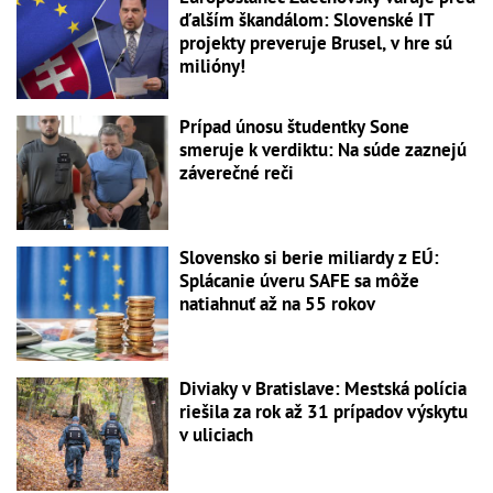
ďalším škandálom: Slovenské IT
projekty preveruje Brusel, v hre sú
milióny!
Prípad únosu študentky Sone
smeruje k verdiktu: Na súde zaznejú
záverečné reči
Slovensko si berie miliardy z EÚ:
Splácanie úveru SAFE sa môže
natiahnuť až na 55 rokov
Diviaky v Bratislave: Mestská polícia
riešila za rok až 31 prípadov výskytu
v uliciach