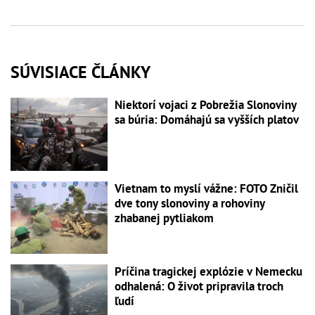
SÚVISIACE ČLÁNKY
Niektorí vojaci z Pobrežia Slonoviny
sa búria: Domáhajú sa vyšších platov
Vietnam to myslí vážne: FOTO Zničil
dve tony slonoviny a rohoviny
zhabanej pytliakom
Príčina tragickej explózie v Nemecku
odhalená: O život pripravila troch
ľudí