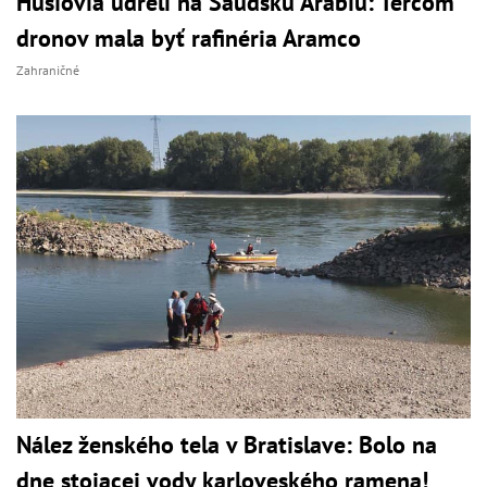
Húsíovia udreli na Saudskú Arábiu: Terčom
dronov mala byť rafinéria Aramco
Zahraničné
Nález ženského tela v Bratislave: Bolo na
dne stojacej vody karloveského ramena!