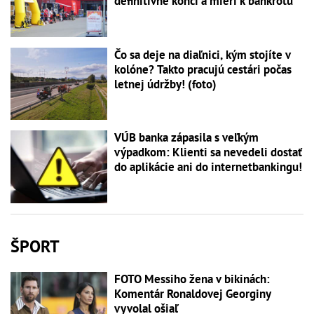
definitívne končí a mieri k bankrotu
Čo sa deje na diaľnici, kým stojíte v
kolóne? Takto pracujú cestári počas
letnej údržby! (foto)
VÚB banka zápasila s veľkým
výpadkom: Klienti sa nevedeli dostať
do aplikácie ani do internetbankingu!
ŠPORT
FOTO Messiho žena v bikinách:
Komentár Ronaldovej Georginy
vyvolal ošiaľ