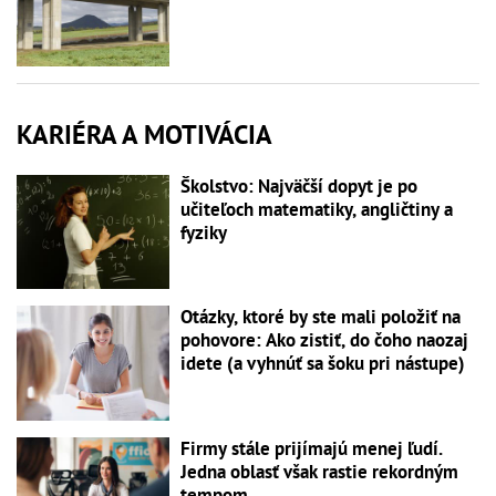
KARIÉRA A MOTIVÁCIA
Školstvo: Najväčší dopyt je po
učiteľoch matematiky, angličtiny a
fyziky
Otázky, ktoré by ste mali položiť na
pohovore: Ako zistiť, do čoho naozaj
idete (a vyhnúť sa šoku pri nástupe)
Firmy stále prijímajú menej ľudí.
Jedna oblasť však rastie rekordným
tempom