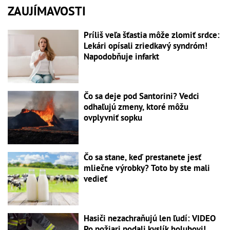
ZAUJÍMAVOSTI
Príliš veľa šťastia môže zlomiť srdce:
Lekári opísali zriedkavý syndróm!
Napodobňuje infarkt
Čo sa deje pod Santorini? Vedci
odhaľujú zmeny, ktoré môžu
ovplyvniť sopku
Čo sa stane, keď prestanete jesť
mliečne výrobky? Toto by ste mali
vedieť
Hasiči nezachraňujú len ľudí: VIDEO
Po požiari podali kyslík holubovi!