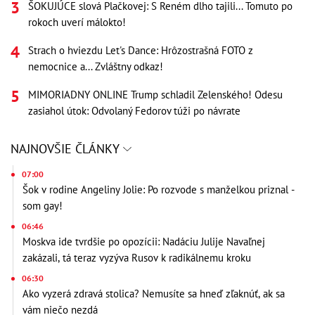
ŠOKUJÚCE slová Plačkovej: S Reném dlho tajili... Tomuto po
rokoch uverí málokto!
Strach o hviezdu Let's Dance: Hrôzostrašná FOTO z
nemocnice a... Zvláštny odkaz!
MIMORIADNY ONLINE Trump schladil Zelenského! Odesu
zasiahol útok: Odvolaný Fedorov túži po návrate
NAJNOVŠIE ČLÁNKY
07:00
Šok v rodine Angeliny Jolie: Po rozvode s manželkou priznal -
som gay!
06:46
Moskva ide tvrdšie po opozícii: Nadáciu Julije Navaľnej
zakázali, tá teraz vyzýva Rusov k radikálnemu kroku
06:30
Ako vyzerá zdravá stolica? Nemusíte sa hneď zľaknúť, ak sa
vám niečo nezdá