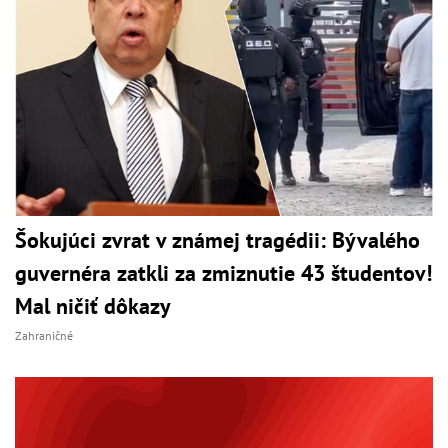
Šokujúci zvrat v známej tragédii: Bývalého
guvernéra zatkli za zmiznutie 43 študentov!
Mal ničiť dôkazy
Zahraničné