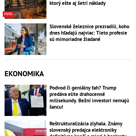
ktorý ešte aj šetrí náklady
FOTO
Slovenské železnice prezradili, koho
dnes hľadajú najviac: Tieto profesie
sú mimoriadne žiadané
EKONOMIKA
Podvod či geniálny ťah? Trump
predáva elite drahocenné
milisekundy. Bežní investori nemajú
šancu!
Reštrukturalizácia zlyhala. Známy
slovenský predajca elektroniky