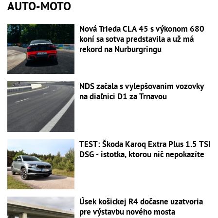
AUTO-MOTO
Nová Trieda CLA 45 s výkonom 680
koní sa sotva predstavila a už má
rekord na Nurburgringu
NDS začala s vylepšovaním vozovky
na diaľnici D1 za Trnavou
TEST: Škoda Karoq Extra Plus 1.5 TSI
DSG - istotka, ktorou nič nepokazíte
Úsek košickej R4 dočasne uzatvoria
pre výstavbu nového mosta