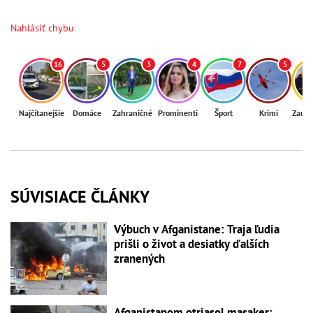
Nahlásiť chybu
16
5
3
4
7
5
Najčítanejšie
Domáce
Zahraničné
Prominenti
Šport
Krimi
Zaují
SÚVISIACE ČLÁNKY
Výbuch v Afganistane: Traja ľudia
prišli o život a desiatky ďalších
zranených
Afganistanom otriasol masaker: