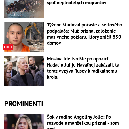
späť neplnoletých migrantov
Týždne študoval počasie a sériového
podpaľača: Muž priznal založenie
masívneho požiaru, ktorý zničil 850
domov
FOTO
Moskva ide tvrdšie po opozícii:
Nadáciu Julije Navaľnej zakázali, tá
teraz vyzýva Rusov k radikálnemu
kroku
PROMINENTI
Šok v rodine Angeliny Jolie: Po
rozvode s manželkou priznal - som