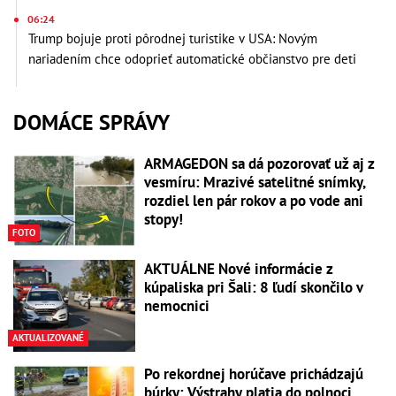
06:24
Trump bojuje proti pôrodnej turistike v USA: Novým
nariadením chce odoprieť automatické občianstvo pre deti
DOMÁCE SPRÁVY
ARMAGEDON sa dá pozorovať už aj z
vesmíru: Mrazivé satelitné snímky,
rozdiel len pár rokov a po vode ani
stopy!
FOTO
AKTUÁLNE Nové informácie z
kúpaliska pri Šali: 8 ľudí skončilo v
nemocnici
AKTUALIZOVANÉ
Po rekordnej horúčave prichádzajú
búrky: Výstrahy platia do polnoci,