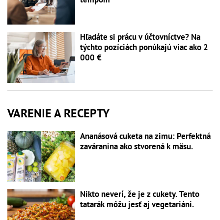
Hľadáte si prácu v účtovníctve? Na
týchto pozíciách ponúkajú viac ako 2
000 €
VARENIE A RECEPTY
Ananásová cuketa na zimu: Perfektná
zaváranina ako stvorená k mäsu.
Nikto neverí, že je z cukety. Tento
tatarák môžu jesť aj vegetariáni.