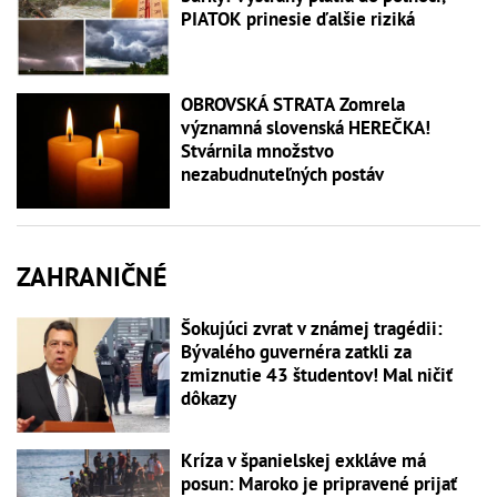
PIATOK prinesie ďalšie riziká
OBROVSKÁ STRATA Zomrela
významná slovenská HEREČKA!
Stvárnila množstvo
nezabudnuteľných postáv
ZAHRANIČNÉ
Šokujúci zvrat v známej tragédii:
Bývalého guvernéra zatkli za
zmiznutie 43 študentov! Mal ničiť
dôkazy
Kríza v španielskej exkláve má
posun: Maroko je pripravené prijať