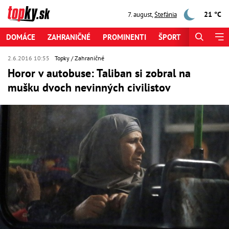
21 °C
7. august
,
Štefánia
DOMÁCE
ZAHRANIČNÉ
PROMINENTI
ŠPORT
ZAUJÍMAV
2.6.2016 10:55
Topky
Zahraničné
Horor v autobuse: Taliban si zobral na
mušku dvoch nevinných civilistov