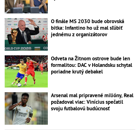
O finále MS 2030 bude obrovská
bitka: Infantino ho už mal sľúbiť
jednému z organizátorov
Odveta na Žitnom ostrove bude len
formalitou: DAC v Holandsku schytal
poriadne krutý debakel
Arsenal mal pripravené milióny, Real
požadoval viac: Vinícius spečatil
svoju futbalovú budúcnosť