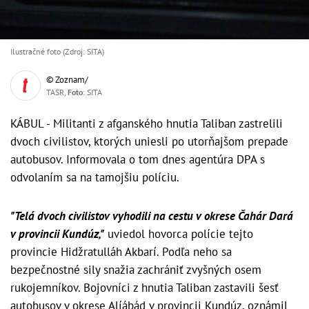
Ilustračné foto (Zdroj: SITA)
© Zoznam/
TASR,
Foto
: SITA
KÁBUL - Militanti z afganského hnutia Taliban zastrelili
dvoch civilistov, ktorých uniesli po utorňajšom prepade
autobusov. Informovala o tom dnes agentúra DPA s
odvolaním sa na tamojšiu políciu.
"Telá dvoch civilistov vyhodili na cestu v okrese Čahár Dará
v provincii Kundúz,"
uviedol hovorca polície tejto
provincie Hidžratulláh Akbarí. Podľa neho sa
bezpečnostné sily snažia zachrániť zvyšných osem
rukojemníkov. Bojovníci z hnutia Taliban zastavili šesť
autobusov v okrese Alíábád v provincii Kundúz, oznámil