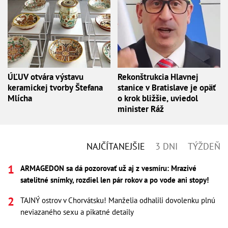
ÚĽUV otvára výstavu
Rekonštrukcia Hlavnej
keramickej tvorby Štefana
stanice v Bratislave je opäť
Mlícha
o krok bližšie, uviedol
minister Ráž
NAJČÍTANEJŠIE
3 DNI
TÝŽDEŇ
ARMAGEDON sa dá pozorovať už aj z vesmíru: Mrazivé
satelitné snímky, rozdiel len pár rokov a po vode ani stopy!
TAJNÝ ostrov v Chorvátsku! Manželia odhalili dovolenku plnú
neviazaného sexu a pikatné detaily