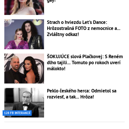
gay!
Strach o hviezdu Let's Dance:
Hrôzostrašná FOTO z nemocnice a...
Zvláštny odkaz!
ŠOKUJÚCE slová Plačkovej: S Reném
dlho tajili... Tomuto po rokoch uverí
málokto!
Peklo českého herca: Odmietol sa
rozviesť, a tak... Hrôza!
128 FB INTERAKCIÍ