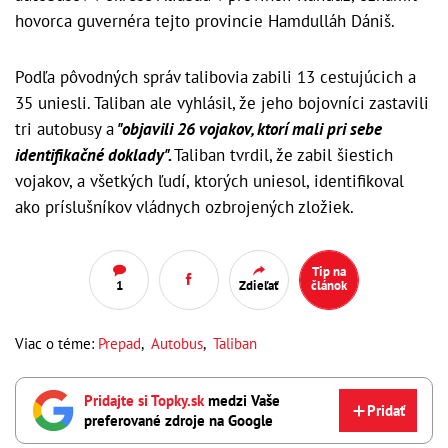
hovorca guvernéra tejto provincie Hamdulláh Dániš.
Podľa pôvodných správ talibovia zabili 13 cestujúcich a
35 uniesli. Taliban ale vyhlásil, že jeho bojovníci zastavili
tri autobusy a
"objavili 26 vojakov, ktorí mali pri sebe
identifikačné doklady".
Taliban tvrdil, že zabil šiestich
vojakov, a všetkých ľudí, ktorých uniesol, identifikoval
ako príslušníkov vládnych ozbrojených zložiek.
Tip na
1
Zdieľať
článok
Viac o téme:
Prepad
,
Autobus
,
Taliban
Pridajte si Topky.sk
medzi Vaše
Pridať
preferované zdroje na Google