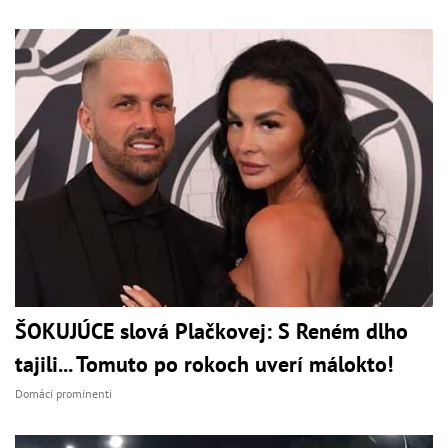
ŠOKUJÚCE slová Plačkovej: S Reném dlho
tajili... Tomuto po rokoch uverí málokto!
Domáci prominenti