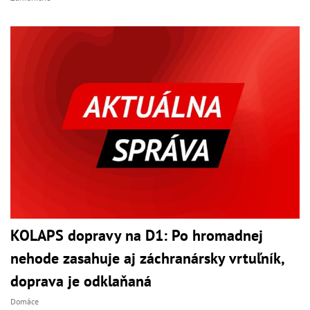
KOLAPS dopravy na D1: Po hromadnej
nehode zasahuje aj záchranársky vrtuľník,
doprava je odklaňaná
Domáce