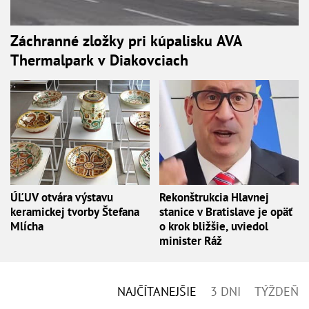
Záchranné zložky pri kúpalisku AVA
Thermalpark v Diakovciach
ÚĽUV otvára výstavu
Rekonštrukcia Hlavnej
keramickej tvorby Štefana
stanice v Bratislave je opäť
Mlícha
o krok bližšie, uviedol
minister Ráž
NAJČÍTANEJŠIE
3 DNI
TÝŽDEŇ