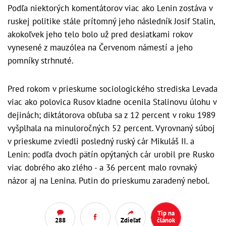
Podľa niektorých komentátorov viac ako Lenin zostáva v
ruskej politike stále prítomný jeho následník Josif Stalin,
akokoľvek jeho telo bolo už pred desiatkami rokov
vynesené z mauzólea na Červenom námestí a jeho
pomníky strhnuté.
Pred rokom v prieskume sociologického strediska Levada
viac ako polovica Rusov kladne ocenila Stalinovu úlohu v
dejinách; diktátorova obľuba sa z 12 percent v roku 1989
vyšplhala na minuloročných 52 percent. Vyrovnaný súboj
v prieskume zviedli posledný ruský cár Mikuláš II. a
Lenin: podľa dvoch pätín opýtaných cár urobil pre Rusko
viac dobrého ako zlého - a 36 percent malo rovnaký
názor aj na Lenina. Putin do prieskumu zaradený nebol.
Tip na
288
Zdieľať
článok