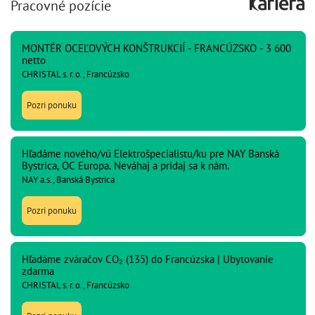
Pracovné pozície
MONTÉR OCEĽOVÝCH KONŠTRUKCIÍ - FRANCÚZSKO - 3 600
netto
CHRISTAL s. r. o., Francúzsko
Pozri ponuku
Hľadáme nového/vú Elektrošpecialistu/ku pre NAY Banská
Bystrica, OC Europa. Neváhaj a pridaj sa k nám.
NAY a.s., Banská Bystrica
Pozri ponuku
Hľadáme zváračov CO₂ (135) do Francúzska | Ubytovanie
zdarma
CHRISTAL s. r. o., Francúzsko