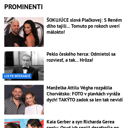
PROMINENTI
ŠOKUJÚCE slová Plačkovej: S Reném
dlho tajili... Tomuto po rokoch uverí
málokto!
Peklo českého herca: Odmietol sa
rozviesť, a tak... Hrôza!
128 FB INTERAKCIÍ
Manželka Attilu Végha rozpálila
Chorvátsko: FOTO v plavkách vyráža
dych! TAKÝTO zadok sa len tak nevidí
Kaia Gerber a syn Richarda Gerea
spolu: Osud ich spojil desaťročia po