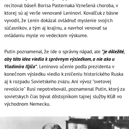
recitoval báseň Borisa Pasternaka Vznešená choroba, v
ktorej sú aj verše venované Leninovi. Kovaľčuk z básne
vyvodil, že Lenin dokázal ovládnuť myslenie svojich
súčasníkov, a tým aj krajinu, a navrhol venovať sa
ovládaniu mysle vo vedeckom výskume.
Putin poznamenal, že ide o správny nápad, ale
"je dôležité,
aby táto idea viedla k správnym výsledkom, a nie ako u
Vladimíra Iľjiča"
. Leninovo učenie podľa prezidenta v
konečnom výsledku viedlo k zničeniu historického Ruska
aj k rozpadu Sovietskeho zväzu. Ani vývoz "svetovej
revolúcie" Rusi nepotrebovali, poznamenal Putin, ktorý za
sovietskych čias býval dôstojníkom tajnej služby KGB vo
východnom Nemecku.