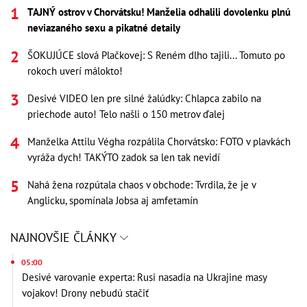
TAJNÝ ostrov v Chorvátsku! Manželia odhalili dovolenku plnú
neviazaného sexu a pikatné detaily
ŠOKUJÚCE slová Plačkovej: S Reném dlho tajili... Tomuto po
rokoch uverí málokto!
Desivé VIDEO len pre silné žalúdky: Chlapca zabilo na
priechode auto! Telo našli o 150 metrov ďalej
Manželka Attilu Végha rozpálila Chorvátsko: FOTO v plavkách
vyráža dych! TAKÝTO zadok sa len tak nevidí
Nahá žena rozpútala chaos v obchode: Tvrdila, že je v
Anglicku, spomínala Jobsa aj amfetamín
NAJNOVŠIE ČLÁNKY
05:00
Desivé varovanie experta: Rusi nasadia na Ukrajine masy
vojakov! Drony nebudú stačiť