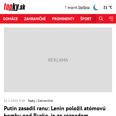
21 °C
7. august
,
Štefánia
DOMÁCE
ZAHRANIČNÉ
PROMINENTI
ŠPORT
ZAUJÍMAV
22.1.2016 8:30
Topky
Zahraničné
Putin zasadil ranu: Lenin položil atómovú
bombu pod Rusko, je za rozpadom