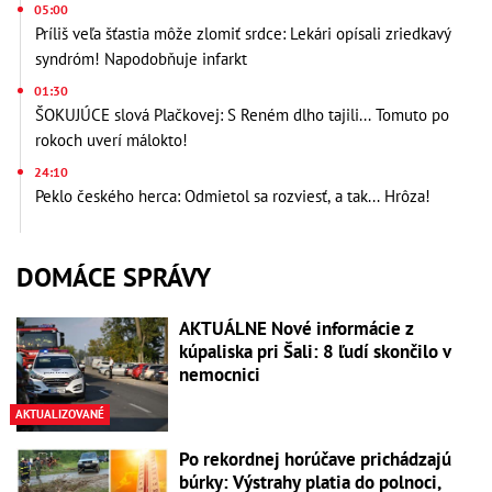
05:00
Príliš veľa šťastia môže zlomiť srdce: Lekári opísali zriedkavý
syndróm! Napodobňuje infarkt
01:30
ŠOKUJÚCE slová Plačkovej: S Reném dlho tajili... Tomuto po
rokoch uverí málokto!
24:10
Peklo českého herca: Odmietol sa rozviesť, a tak... Hrôza!
DOMÁCE SPRÁVY
AKTUÁLNE Nové informácie z
kúpaliska pri Šali: 8 ľudí skončilo v
nemocnici
AKTUALIZOVANÉ
Po rekordnej horúčave prichádzajú
búrky: Výstrahy platia do polnoci,