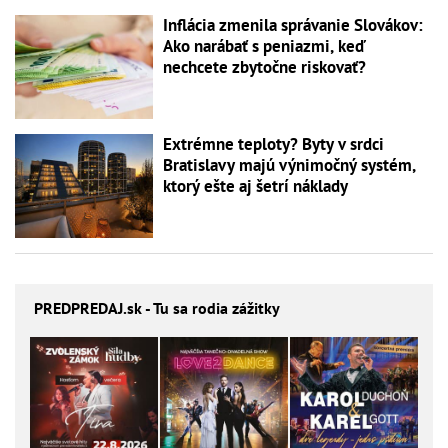
Inflácia zmenila správanie Slovákov:
Ako narábať s peniazmi, keď
nechcete zbytočne riskovať?
Extrémne teploty? Byty v srdci
Bratislavy majú výnimočný systém,
ktorý ešte aj šetrí náklady
PREDPREDAJ
.sk - Tu sa rodia zážitky