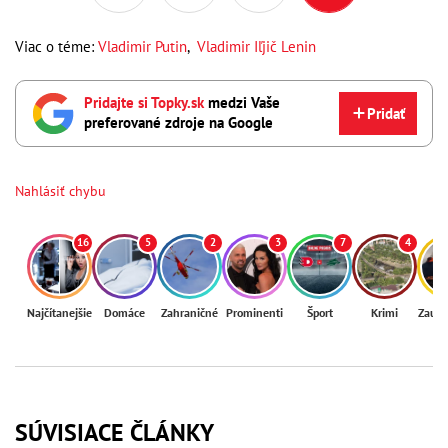
Viac o téme:
Vladimir Putin
,
Vladimir Iľjič Lenin
Pridajte si Topky.sk
medzi Vaše
Pridať
preferované zdroje na Google
Nahlásiť chybu
16
5
2
3
7
4
Najčítanejšie
Domáce
Zahraničné
Prominenti
Šport
Krimi
Zaují
SÚVISIACE ČLÁNKY