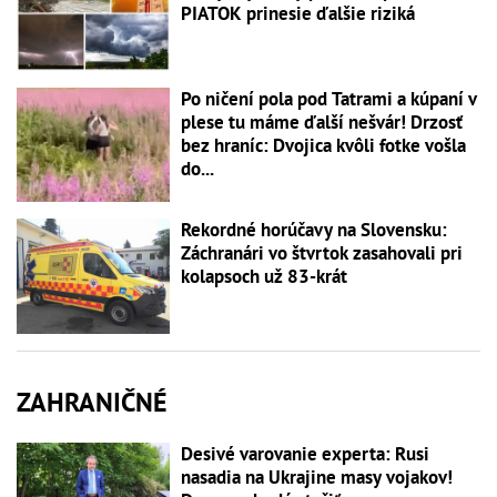
PIATOK prinesie ďalšie riziká
Po ničení pola pod Tatrami a kúpaní v
plese tu máme ďalší nešvár! Drzosť
bez hraníc: Dvojica kvôli fotke vošla
do...
Rekordné horúčavy na Slovensku:
Záchranári vo štvrtok zasahovali pri
kolapsoch už 83-krát
ZAHRANIČNÉ
Desivé varovanie experta: Rusi
nasadia na Ukrajine masy vojakov!