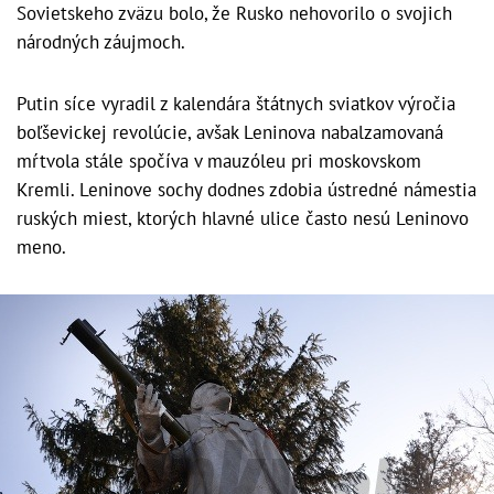
Sovietskeho zväzu bolo, že Rusko nehovorilo o svojich
národných záujmoch.
Putin síce vyradil z kalendára štátnych sviatkov výročia
boľševickej revolúcie, avšak Leninova nabalzamovaná
mŕtvola stále spočíva v mauzóleu pri moskovskom
Kremli. Leninove sochy dodnes zdobia ústredné námestia
ruských miest, ktorých hlavné ulice často nesú Leninovo
meno.