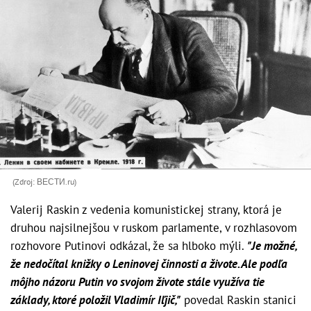
(Zdroj: ВЕСТИ.ru)
Valerij Raskin z vedenia komunistickej strany, ktorá je
druhou najsilnejšou v ruskom parlamente, v rozhlasovom
rozhovore Putinovi odkázal, že sa hlboko mýli.
"Je možné,
že nedočítal knižky o Leninovej činnosti a živote. Ale podľa
môjho názoru Putin vo svojom živote stále využíva tie
základy, ktoré položil Vladimír Iľjič,"
povedal Raskin stanici