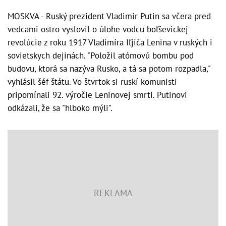
MOSKVA - Ruský prezident Vladimir Putin sa včera pred
vedcami ostro vyslovil o úlohe vodcu boľševickej
revolúcie z roku 1917 Vladimíra Iľjiča Lenina v ruských i
sovietskych dejinách. "Položil atómovú bombu pod
budovu, ktorá sa nazýva Rusko, a tá sa potom rozpadla,"
vyhlásil šéf štátu. Vo štvrtok si ruskí komunisti
pripomínali 92. výročie Leninovej smrti. Putinovi
odkázali, že sa "hlboko mýli".