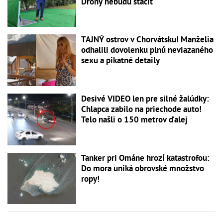
Drony nebudú stačiť
TAJNÝ ostrov v Chorvátsku! Manželia
odhalili dovolenku plnú neviazaného
sexu a pikatné detaily
Desivé VIDEO len pre silné žalúdky:
Chlapca zabilo na priechode auto!
Telo našli o 150 metrov ďalej
Tanker pri Ománe hrozí katastrofou:
Do mora uniká obrovské množstvo
ropy!