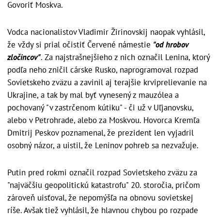
Govoriť Moskva.
Vodca nacionalistov Vladimir Žirinovskij naopak vyhlásil,
že vždy si prial očistiť Červené námestie
"od hrobov
zločincov"
. Za najstrašnejšieho z nich označil Lenina, ktorý
podľa neho zničil cárske Rusko, naprogramoval rozpad
Sovietskeho zväzu a zavinil aj terajšie krviprelievanie na
Ukrajine, a tak by mal byť vynesený z mauzólea a
pochovaný "v zastrčenom kútiku" - či už v Uľjanovsku,
alebo v Petrohrade, alebo za Moskvou. Hovorca Kremľa
Dmitrij Peskov poznamenal, že prezident len ​​vyjadril
osobný názor, a uistil, že Leninov pohreb sa nezvažuje.
Putin pred rokmi označil rozpad Sovietskeho zväzu za
"najväčšiu geopolitickú katastrofu" 20. storočia, pričom
zároveň uisťoval, že nepomýšľa na obnovu sovietskej
ríše. Avšak tiež vyhlásil, že hlavnou chybou po rozpade