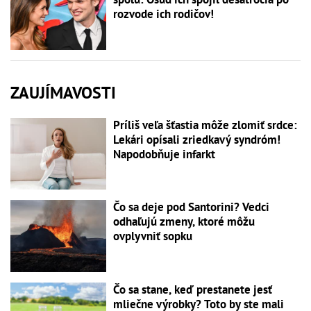
rozvode ich rodičov!
ZAUJÍMAVOSTI
Príliš veľa šťastia môže zlomiť srdce:
Lekári opísali zriedkavý syndróm!
Napodobňuje infarkt
Čo sa deje pod Santorini? Vedci
odhaľujú zmeny, ktoré môžu
ovplyvniť sopku
Čo sa stane, keď prestanete jesť
mliečne výrobky? Toto by ste mali