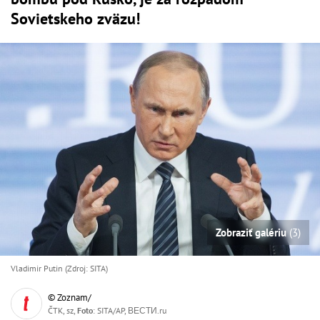
Sovietskeho zväzu!
Zobraziť galériu
(3)
Vladimir Putin (Zdroj: SITA)
© Zoznam/
ČTK, sz,
Foto
: SITA/AP, ВЕСТИ.ru