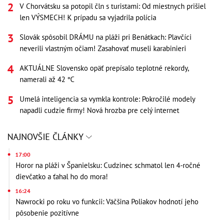
V Chorvátsku sa potopil čln s turistami: Od miestnych prišiel
len VÝSMECH! K prípadu sa vyjadrila polícia
Slovák spôsobil DRÁMU na pláži pri Benátkach: Plavčíci
neverili vlastným očiam! Zasahovať museli karabinieri
AKTUÁLNE Slovensko opäť prepísalo teplotné rekordy,
namerali až 42 °C
Umelá inteligencia sa vymkla kontrole: Pokročilé modely
napadli cudzie firmy! Nová hrozba pre celý internet
NAJNOVŠIE ČLÁNKY
17:00
Horor na pláži v Španielsku: Cudzinec schmatol len 4-ročné
dievčatko a ťahal ho do mora!
16:24
Nawrocki po roku vo funkcii: Väčšina Poliakov hodnotí jeho
pôsobenie pozitívne