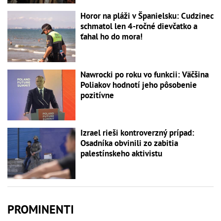
Horor na pláži v Španielsku: Cudzinec
schmatol len 4-ročné dievčatko a
ťahal ho do mora!
Nawrocki po roku vo funkcii: Väčšina
Poliakov hodnotí jeho pôsobenie
pozitívne
Izrael rieši kontroverzný prípad:
Osadníka obvinili zo zabitia
palestínskeho aktivistu
PROMINENTI