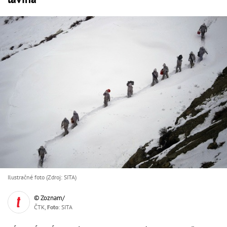
Ilustračné foto (Zdroj: SITA)
© Zoznam/
ČTK,
Foto
: SITA