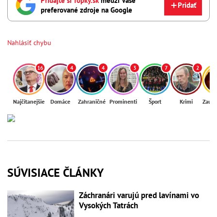
Pridajte si Topky.sk
medzi Vaše
Pridať
preferované zdroje na Google
Nahlásiť chybu
16
4
4
3
7
2
Najčítanejšie
Domáce
Zahraničné
Prominenti
Šport
Krimi
Zaují
SÚVISIACE ČLÁNKY
Záchranári varujú pred lavínami vo
Vysokých Tatrách