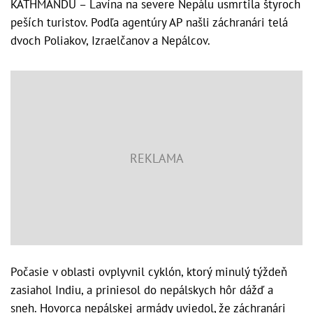
KÁTHMÁNDÚ – Lavína na severe Nepálu usmrtila štyroch
peších turistov. Podľa agentúry AP našli záchranári telá
dvoch Poliakov, Izraelčanov a Nepálcov.
Počasie v oblasti ovplyvnil cyklón, ktorý minulý týždeň
zasiahol Indiu, a priniesol do nepálskych hôr dážď a
sneh. Hovorca nepálskej armády uviedol, že záchranári