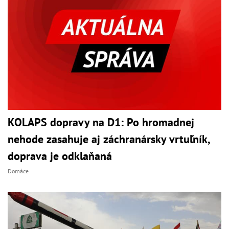
KOLAPS dopravy na D1: Po hromadnej
nehode zasahuje aj záchranársky vrtuľník,
doprava je odklaňaná
Domáce