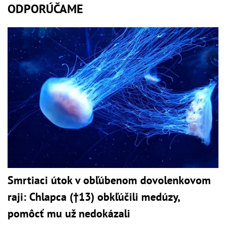
ODPORÚČAME
Smrtiaci útok v obľúbenom dovolenkovom
raji: Chlapca (†13) obkľúčili medúzy,
pomôcť mu už nedokázali