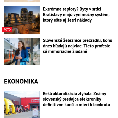
Extrémne teploty? Byty v srdci
Bratislavy majú výnimočný systém,
ktorý ešte aj šetrí náklady
FOTO
Slovenské železnice prezradili, koho
dnes hľadajú najviac: Tieto profesie
sú mimoriadne žiadané
EKONOMIKA
Reštrukturalizácia zlyhala. Známy
slovenský predajca elektroniky
definitívne končí a mieri k bankrotu