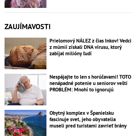
ZAUJÍMAVOSTI
Prielomový NÁLEZ z čias Inkov! Vedci
z múmií získali DNA vírusu, ktorý
zabíjal milióny ľudí
Nespájajte to len s horúčavami! TOTO
nenápadné potenie u seniorov veští
PROBLÉM: Mnohí to ignorujú
Obytný komplex v Španielsku
fascinuje svet, jeho obyvatelia
museli pred turistami zavrieť brány