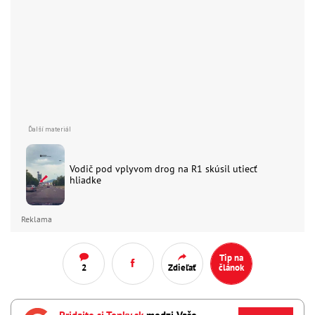
Vodič pod vplyvom drog na R1 skúsil utiecť
hliadke
Reklama
Tip na
2
Zdieľať
článok