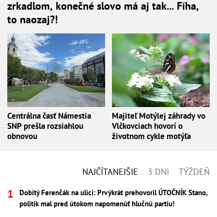
zrkadlom, konečné slovo má aj tak... Fíha,
to naozaj?!
Centrálna časť Námestia
Majiteľ Motýlej záhrady vo
SNP prešla rozsiahlou
Vlčkovciach hovorí o
obnovou
životnom cykle motýľa
NAJČÍTANEJŠIE
3 DNI
TÝŽDEŇ
Dobitý Ferenčák na ulici: Prvýkrát prehovoril ÚTOČNÍK Stano,
politik mal pred útokom napomenúť hlučnú partiu!