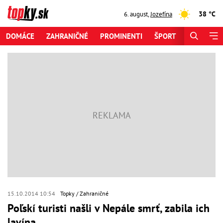
38 °C
6. august
,
Jozefína
DOMÁCE
ZAHRANIČNÉ
PROMINENTI
ŠPORT
ZAUJÍMAV
15.10.2014 10:54
Topky
Zahraničné
Poľskí turisti našli v Nepále smrť, zabila ich
lavína