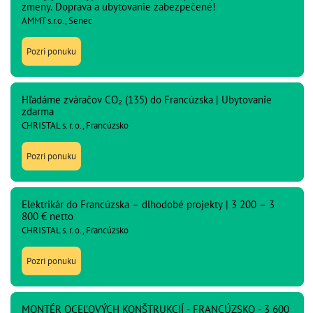
zmeny. Doprava a ubytovanie zabezpečené!
AMMT s.r.o., Senec
Pozri ponuku
Hľadáme zváračov CO₂ (135) do Francúzska | Ubytovanie
zdarma
CHRISTAL s. r. o., Francúzsko
Pozri ponuku
Elektrikár do Francúzska – dlhodobé projekty | 3 200 – 3
800 € netto
CHRISTAL s. r. o., Francúzsko
Pozri ponuku
MONTÉR OCEĽOVÝCH KONŠTRUKCIÍ - FRANCÚZSKO - 3 600