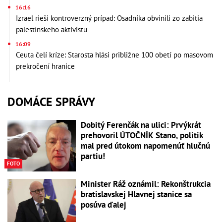
16:16
Izrael rieši kontroverzný prípad: Osadníka obvinili zo zabitia
palestínskeho aktivistu
16:09
Ceuta čelí kríze: Starosta hlási približne 100 obetí po masovom
prekročení hranice
DOMÁCE SPRÁVY
Dobitý Ferenčák na ulici: Prvýkrát
prehovoril ÚTOČNÍK Stano, politik
mal pred útokom napomenúť hlučnú
partiu!
FOTO
Minister Ráž oznámil: Rekonštrukcia
bratislavskej Hlavnej stanice sa
posúva ďalej