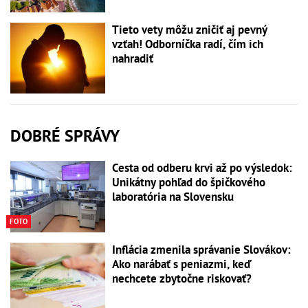
Tieto vety môžu zničiť aj pevný
vzťah! Odborníčka radí, čím ich
nahradiť
DOBRÉ SPRÁVY
Cesta od odberu krvi až po výsledok:
Unikátny pohľad do špičkového
laboratória na Slovensku
FOTO
Inflácia zmenila správanie Slovákov:
Ako narábať s peniazmi, keď
nechcete zbytočne riskovať?