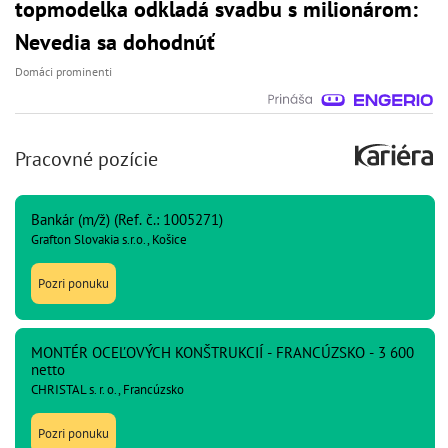
topmodelka odkladá svadbu s milionárom:
Nevedia sa dohodnúť
Domáci prominenti
Pracovné pozície
Bankár (m/ž) (Ref. č.: 1005271)
Grafton Slovakia s.r.o., Košice
Pozri ponuku
MONTÉR OCEĽOVÝCH KONŠTRUKCIÍ - FRANCÚZSKO - 3 600
netto
CHRISTAL s. r. o., Francúzsko
Pozri ponuku