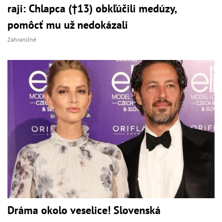
raji: Chlapca (†13) obkľúčili medúzy,
pomôcť mu už nedokázali
Zahraničné
Dráma okolo veselice! Slovenská