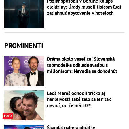
Požiar spôsobil v Berlíne kolaps
elektriny: Úrady museli tisícom ľudí
zatiahnuť ubytovanie v hoteloch
PROMINENTI
Dráma okolo veselice! Slovenská
topmodelka odkladá svadbu s
milionárom: Nevedia sa dohodnúť
Leoš Mareš odhodil tričko aj
hanblivosť! Také telo sa len tak
nevidí, on že má 50?!
FOTO
Škandál naberá obrátky: