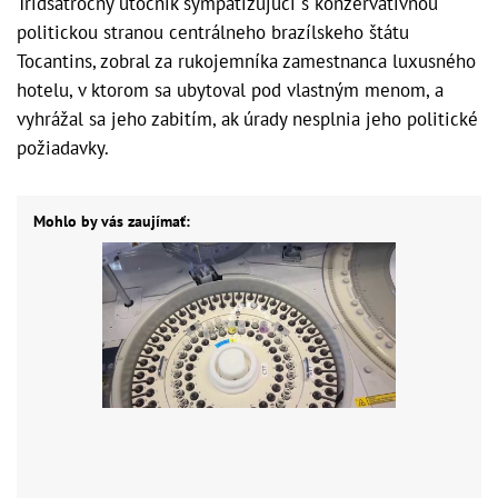
Tridsaťročný útočník sympatizujúci s konzervatívnou
politickou stranou centrálneho brazílskeho štátu
Tocantins, zobral za rukojemníka zamestnanca luxusného
hotelu, v ktorom sa ubytoval pod vlastným menom, a
vyhrážal sa jeho zabitím, ak úrady nesplnia jeho politické
požiadavky.
Mohlo by vás zaujímať: