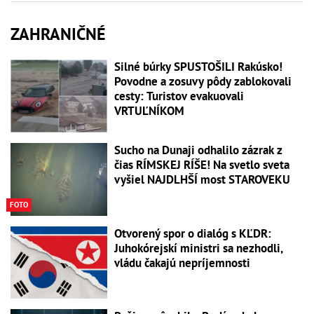
ZAHRANIČNÉ
Silné búrky SPUSTOŠILI Rakúsko!
Povodne a zosuvy pôdy zablokovali
cesty: Turistov evakuovali
VRTUĽNÍKOM
Sucho na Dunaji odhalilo zázrak z
čias RÍMSKEJ RÍŠE! Na svetlo sveta
vyšiel NAJDLHŠÍ most STAROVEKU
FOTO
Otvorený spor o dialóg s KĽDR:
Juhokórejskí ministri sa nezhodli,
vládu čakajú nepríjemnosti