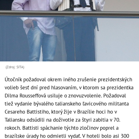
(Zdroj: SITA)
Útočník požadoval okrem iného zrušenie prezidentských
volieb šesť dní pred hlasovaním, v ktorom sa prezidentka
Dilma Rousseffová usiluje o znovuzvolenie. Požadoval
tiež vydanie bývalého talianskeho ľavicového militanta
Cesareho Battistiho, ktorý žije v Brazílie hoci ho v
Taliansku odsúdili na doživotie za štyri zabitia v 70.
rokoch. Battisti spáchanie týchto zločinov poprel a
brazílske úrady ho odmietli vydať. V hoteli bolo asi 300