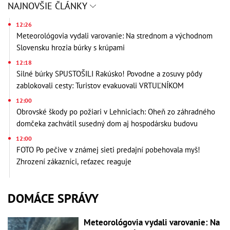
NAJNOVŠIE ČLÁNKY
12:26
Meteorológovia vydali varovanie: Na strednom a východnom
Slovensku hrozia búrky s krúpami
12:18
Silné búrky SPUSTOŠILI Rakúsko! Povodne a zosuvy pôdy
zablokovali cesty: Turistov evakuovali VRTUĽNÍKOM
12:00
Obrovské škody po požiari v Lehniciach: Oheň zo záhradného
domčeka zachvátil susedný dom aj hospodársku budovu
12:00
FOTO Po pečive v známej sieti predajní pobehovala myš!
Zhrození zákazníci, reťazec reaguje
DOMÁCE SPRÁVY
Meteorológovia vydali varovanie: Na