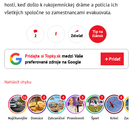
hostí, keď došlo k rukojemníckej dráme a polícia ich
všetkých spoločne so zamestnancami evakuovala.
Tip na
2
Zdieľať
článok
Pridajte si Topky.sk
medzi Vaše
Pridať
preferované zdroje na Google
Nahlásiť chybu
16
4
4
3
7
4
Najčítanejšie
Domáce
Zahraničné
Prominenti
Šport
Krimi
Zaují