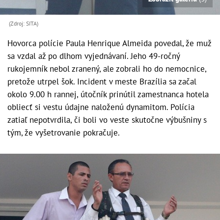
(Zdroj: SITA)
Hovorca polície Paula Henrique Almeida povedal, že muž
sa vzdal až po dlhom vyjednávaní. Jeho 49-ročný
rukojemník nebol zranený, ale zobrali ho do nemocnice,
pretože utrpel šok. Incident v meste Brazília sa začal
okolo 9.00 h rannej, útočník prinútil zamestnanca hotela
obliecť si vestu údajne naloženú dynamitom. Polícia
zatiaľ nepotvrdila, či boli vo veste skutočne výbušniny s
tým, že vyšetrovanie pokračuje.