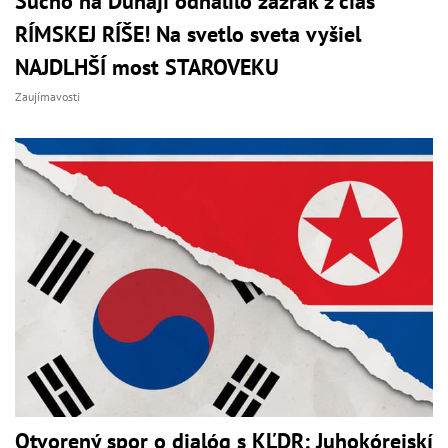
Sucho na Dunaji odhalilo zázrak z čias
RÍMSKEJ RÍŠE! Na svetlo sveta vyšiel
NAJDLHŠÍ most STAROVEKU
Zaujímavosti
Otvorený spor o dialóg s KĽDR: Juhokórejskí