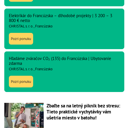
Elektrikár do Francúzska – dlhodobé projekty | 3 200 – 3
800 € netto
CHRISTAL s. r. o., Francúzsko
Pozri ponuku
Hľadáme zváračov CO₂ (135) do Francúzska | Ubytovanie
zdarma
CHRISTAL s. r. o., Francúzsko
Pozri ponuku
Zbaľte sa na letný piknik bez stresu:
Tieto praktické vychytávky vám
ušetria miesto v batohu!