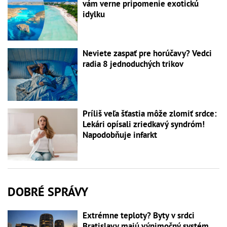
vám verne pripomenie exotickú
idylku
Neviete zaspať pre horúčavy? Vedci
radia 8 jednoduchých trikov
Príliš veľa šťastia môže zlomiť srdce:
Lekári opísali zriedkavý syndróm!
Napodobňuje infarkt
DOBRÉ SPRÁVY
Extrémne teploty? Byty v srdci
Bratislavy majú výnimočný systém,