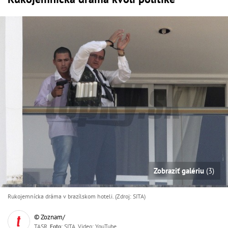
Zobraziť galériu
(3)
Rukojemnícka dráma v brazílskom hoteli. (Zdroj: SITA)
© Zoznam/
TASR,
Foto
: SITA, Video: YouTube