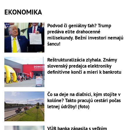
EKONOMIKA
Podvod či geniálny ťah? Trump
predáva elite drahocenné
milisekundy. Bežní investori nemajú
šancu!
Reštrukturalizácia zlyhala. Známy
slovenský predajca elektroniky
definitívne končí a mieri k bankrotu
Čo sa deje na diaľnici, kým stojíte v
kolóne? Takto pracujú cestári počas
letnej údržby! (foto)
VÚB banka zápasila s veľkým