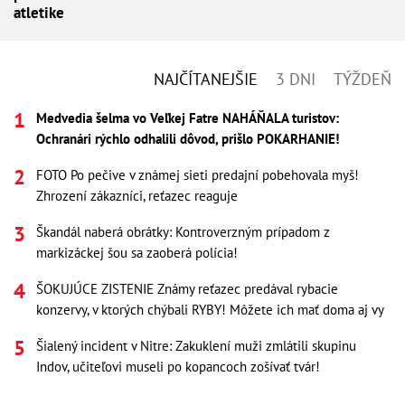
atletike
NAJČÍTANEJŠIE
3 DNI
TÝŽDEŇ
Medvedia šelma vo Veľkej Fatre NAHÁŇALA turistov:
Ochranári rýchlo odhalili dôvod, prišlo POKARHANIE!
FOTO Po pečive v známej sieti predajní pobehovala myš!
Zhrození zákazníci, reťazec reaguje
Škandál naberá obrátky: Kontroverzným prípadom z
markizáckej šou sa zaoberá polícia!
ŠOKUJÚCE ZISTENIE Známy reťazec predával rybacie
konzervy, v ktorých chýbali RYBY! Môžete ich mať doma aj vy
Šialený incident v Nitre: Zakuklení muži zmlátili skupinu
Indov, učiteľovi museli po kopancoch zošívať tvár!