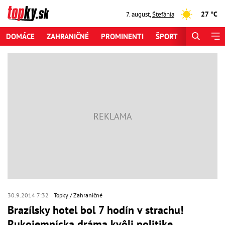
27 °C
7. august
,
Štefánia
DOMÁCE
ZAHRANIČNÉ
PROMINENTI
ŠPORT
ZAUJÍMAV
30.9.2014 7:32
Topky
Zahraničné
Brazílsky hotel bol 7 hodín v strachu!
Rukojemnícka dráma kvôli politike