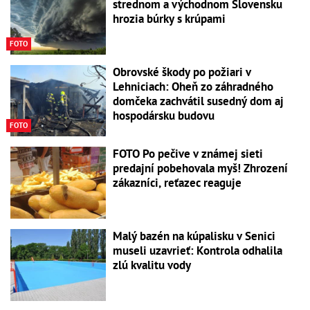
strednom a východnom Slovensku
hrozia búrky s krúpami
FOTO
Obrovské škody po požiari v
Lehniciach: Oheň zo záhradného
domčeka zachvátil susedný dom aj
hospodársku budovu
FOTO
FOTO Po pečive v známej sieti
predajní pobehovala myš! Zhrození
zákazníci, reťazec reaguje
Malý bazén na kúpalisku v Senici
museli uzavrieť: Kontrola odhalila
zlú kvalitu vody