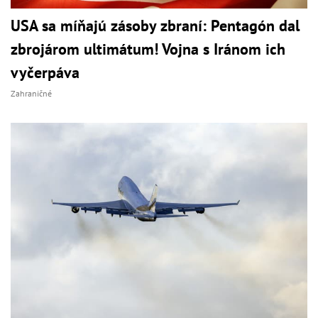
USA sa míňajú zásoby zbraní: Pentagón dal
zbrojárom ultimátum! Vojna s Iránom ich
vyčerpáva
Zahraničné