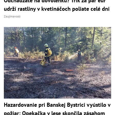
Odchádzate na dovolenku? Trik za pár eur
udrží rastliny v kvetináčoch poliate celé dni
Zaujímavosti
Hazardovanie pri Banskej Bystrici vyústilo v
požiar: Opekačka v lese skončila zásahom