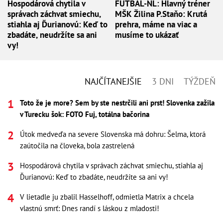
Hospodárová chytila v
FUTBAL-NL: Hlavný tréner
správach záchvat smiechu,
MŠK Žilina P.Staňo: Krutá
stiahla aj Ďurianovú: Keď to
prehra, máme na viac a
zbadáte, neudržíte sa ani
musíme to ukázať
vy!
NAJČÍTANEJŠIE
3 DNI
TÝŽDEŇ
Toto že je more? Sem by ste nestrčili ani prst! Slovenka zažila
v Turecku šok: FOTO Fuj, totálna bačorina
Útok medveďa na severe Slovenska má dohru: Šelma, ktorá
zaútočila na človeka, bola zastrelená
Hospodárová chytila v správach záchvat smiechu, stiahla aj
Ďurianovú: Keď to zbadáte, neudržíte sa ani vy!
V lietadle ju zbalil Hasselhoff, odmietla Matrix a chcela
vlastnú smrť: Dnes randí s láskou z mladosti!