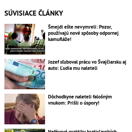
SÚVISIACE ČLÁNKY
Šmejdi ešte nevymreli: Pozor,
používajú nové spôsoby odpornej
kamufláže!
Jozef sľuboval prácu vo Švajčiarsku aj
auto: Ľudia mu naleteli
Dôchodkyne naleteli falošným
vnukom: Prišli o úspory!
Neférové praktiky bratislavských