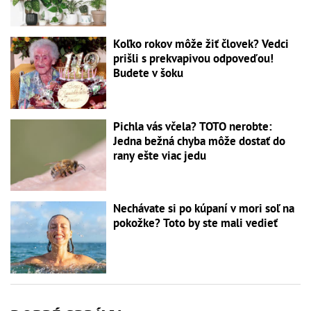
Koľko rokov môže žiť človek? Vedci
prišli s prekvapivou odpoveďou!
Budete v šoku
Pichla vás včela? TOTO nerobte:
Jedna bežná chyba môže dostať do
rany ešte viac jedu
Nechávate si po kúpaní v mori soľ na
pokožke? Toto by ste mali vedieť