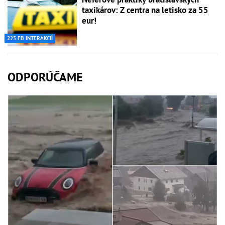
taxikárov: Z centra na letisko za 55
eur!
225 FB INTERAKCIÍ
ODPORÚČAME