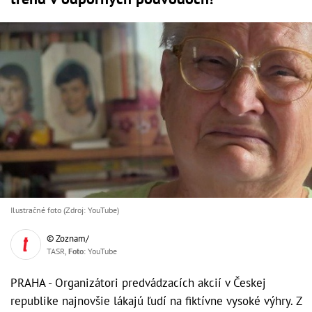
Ilustračné foto (Zdroj: YouTube)
© Zoznam/
TASR,
Foto
: YouTube
PRAHA - Organizátori predvádzacích akcií v Českej
republike najnovšie lákajú ľudí na fiktívne vysoké výhry. Z