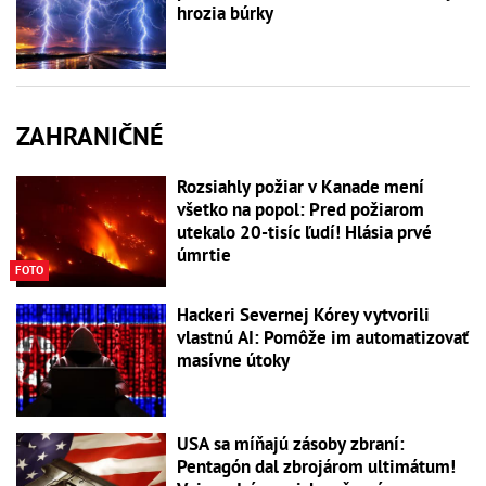
hrozia búrky
ZAHRANIČNÉ
Rozsiahly požiar v Kanade mení
všetko na popol: Pred požiarom
utekalo 20-tisíc ľudí! Hlásia prvé
úmrtie
FOTO
Hackeri Severnej Kórey vytvorili
vlastnú AI: Pomôže im automatizovať
masívne útoky
USA sa míňajú zásoby zbraní:
Pentagón dal zbrojárom ultimátum!