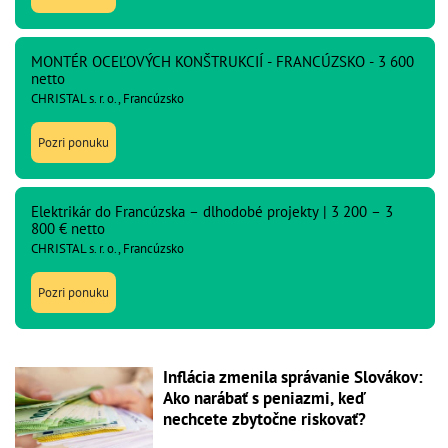
MONTÉR OCEĽOVÝCH KONŠTRUKCIÍ - FRANCÚZSKO - 3 600
netto
CHRISTAL s. r. o., Francúzsko
Pozri ponuku
Elektrikár do Francúzska – dlhodobé projekty | 3 200 – 3
800 € netto
CHRISTAL s. r. o., Francúzsko
Pozri ponuku
Inflácia zmenila správanie Slovákov:
Ako narábať s peniazmi, keď
nechcete zbytočne riskovať?