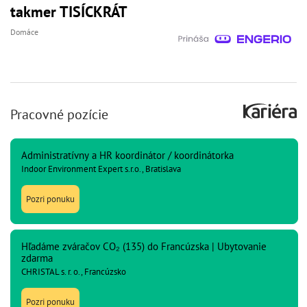
takmer TISÍCKRÁT
Domáce
Pracovné pozície
Administratívny a HR koordinátor / koordinátorka
Indoor Environment Expert s.r.o., Bratislava
Pozri ponuku
Hľadáme zváračov CO₂ (135) do Francúzska | Ubytovanie
zdarma
CHRISTAL s. r. o., Francúzsko
Pozri ponuku