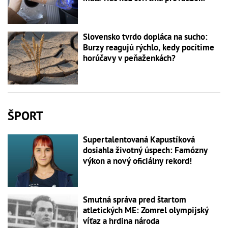
Slovensko tvrdo dopláca na sucho:
Burzy reagujú rýchlo, kedy pocítime
horúčavy v peňaženkách?
ŠPORT
Supertalentovaná Kapustíková
dosiahla životný úspech: Famózny
výkon a nový oficiálny rekord!
Smutná správa pred štartom
atletických ME: Zomrel olympijský
víťaz a hrdina národa