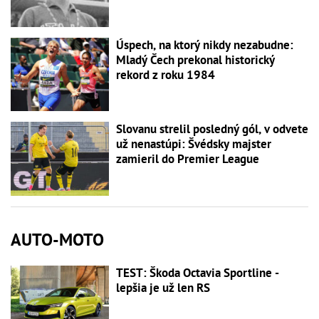
Úspech, na ktorý nikdy nezabudne:
Mladý Čech prekonal historický
rekord z roku 1984
Slovanu strelil posledný gól, v odvete
už nenastúpi: Švédsky majster
zamieril do Premier League
AUTO-MOTO
TEST: Škoda Octavia Sportline -
lepšia je už len RS