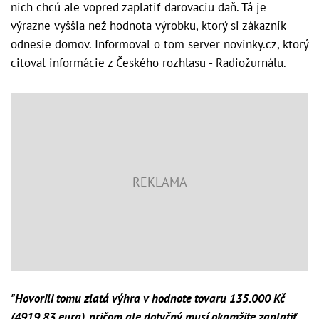
nich chcú ale vopred zaplatiť darovaciu daň. Tá je
výrazne vyššia než hodnota výrobku, ktorý si zákazník
odnesie domov. Informoval o tom server novinky.cz, ktorý
citoval informácie z Českého rozhlasu - Radiožurnálu.
"Hovorili tomu zlatá výhra v hodnote tovaru 135.000 Kč
(4919,83 eura), pričom ale dotyčný musí okamžite zaplatiť