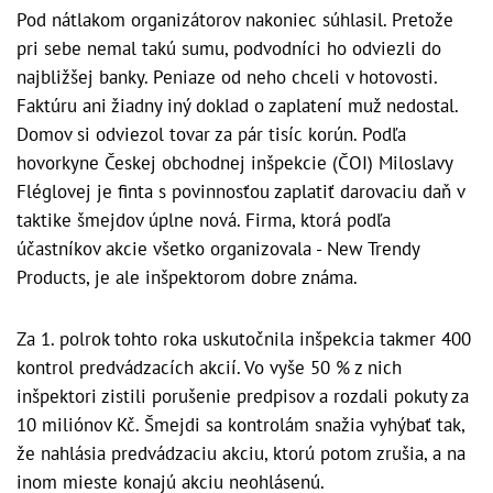
Pod nátlakom organizátorov nakoniec súhlasil. Pretože
pri sebe nemal takú sumu, podvodníci ho odviezli do
najbližšej banky. Peniaze od neho chceli v hotovosti.
Faktúru ani žiadny iný doklad o zaplatení muž nedostal.
Domov si odviezol tovar za pár tisíc korún. Podľa
hovorkyne Českej obchodnej inšpekcie (ČOI) Miloslavy
Fléglovej je finta s povinnosťou zaplatiť darovaciu daň v
taktike šmejdov úplne nová. Firma, ktorá podľa
účastníkov akcie všetko organizovala - New Trendy
Products, je ale inšpektorom dobre známa.
Za 1. polrok tohto roka uskutočnila inšpekcia takmer 400
kontrol predvádzacích akcií. Vo vyše 50 % z nich
inšpektori zistili porušenie predpisov a rozdali pokuty za
10 miliónov Kč. Šmejdi sa kontrolám snažia vyhýbať tak,
že nahlásia predvádzaciu akciu, ktorú potom zrušia, a na
inom mieste konajú akciu neohlásenú.