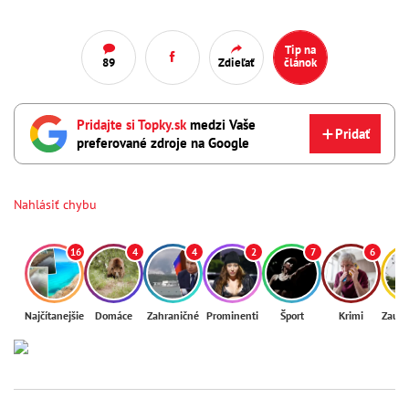
Tip na
89
Zdieľať
článok
Pridajte si Topky.sk
medzi Vaše
Pridať
preferované zdroje na Google
Nahlásiť chybu
16
4
4
2
7
6
Najčítanejšie
Domáce
Zahraničné
Prominenti
Šport
Krimi
Zaují