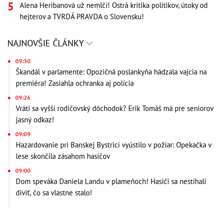
Alena Heribanová už nemlčí! Ostrá kritika politikov, útoky od
hejterov a TVRDÁ PRAVDA o Slovensku!
NAJNOVŠIE ČLÁNKY
09:30
Škandál v parlamente: Opozičná poslankyňa hádzala vajcia na
premiéra! Zasiahla ochranka aj polícia
09:26
Vráti sa vyšší rodičovský dôchodok? Erik Tomáš má pre seniorov
jasný odkaz!
09:09
Hazardovanie pri Banskej Bystrici vyústilo v požiar: Opekačka v
lese skončila zásahom hasičov
09:00
Dom speváka Daniela Landu v plameňoch! Hasiči sa nestíhali
diviť, čo sa vlastne stalo!