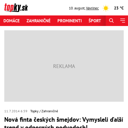
23 °C
10. august
,
Vavrinec
DOMÁCE
ZAHRANIČNÉ
PROMINENTI
ŠPORT
ZAUJÍMAV
11.7.2014 6:59
Topky
Zahraničné
Nová finta českých šmejdov: Vymysleli ďalší
trend v odporných podvodoch!