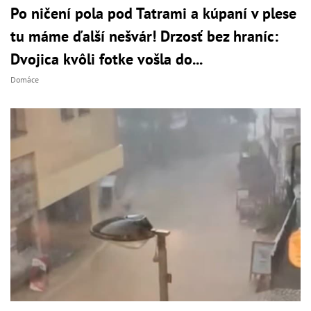
Po ničení pola pod Tatrami a kúpaní v plese
tu máme ďalší nešvár! Drzosť bez hraníc:
Dvojica kvôli fotke vošla do...
Domáce