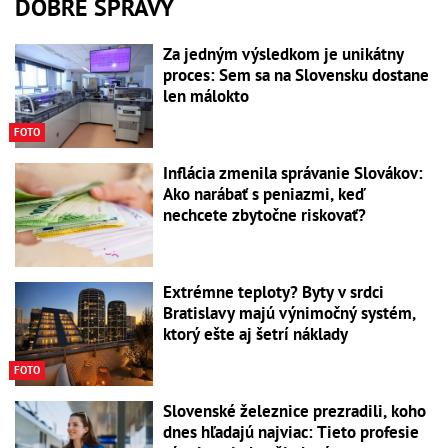
DOBRÉ SPRÁVY
Za jedným výsledkom je unikátny
proces: Sem sa na Slovensku dostane
len málokto
FOTO
Inflácia zmenila správanie Slovákov:
Ako narábať s peniazmi, keď
nechcete zbytočne riskovať?
Extrémne teploty? Byty v srdci
Bratislavy majú výnimočný systém,
ktorý ešte aj šetrí náklady
FOTO
Slovenské železnice prezradili, koho
dnes hľadajú najviac: Tieto profesie