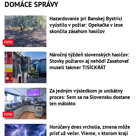
DOMÁCE SPRÁVY
Hazardovanie pri Banskej Bystrici
vyústilo v požiar: Opekačka v lese
skončila zásahom hasičov
FOTO
Náročný týždeň slovenských hasičov:
Stovky požiarov aj nehôd! Zasahovať
museli takmer TISÍCKRÁT
Za jedným výsledkom je unikátny
proces: Sem sa na Slovensku dostane
len málokto
FOTO
Horúčavy dnes vrcholia, zmena môže
prísť už večer. Vieme, v ktorom kraji