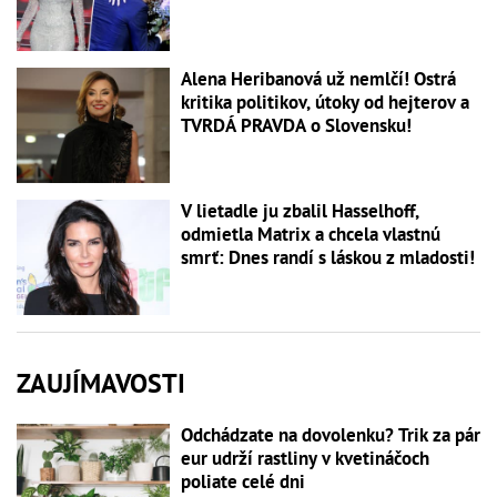
Alena Heribanová už nemlčí! Ostrá
kritika politikov, útoky od hejterov a
TVRDÁ PRAVDA o Slovensku!
V lietadle ju zbalil Hasselhoff,
odmietla Matrix a chcela vlastnú
smrť: Dnes randí s láskou z mladosti!
ZAUJÍMAVOSTI
Odchádzate na dovolenku? Trik za pár
eur udrží rastliny v kvetináčoch
poliate celé dni