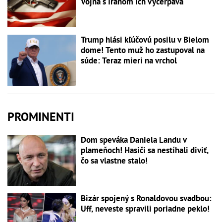
Vojna s Iránom ich vyčerpáva
Trump hlási kľúčovú posilu v Bielom
dome! Tento muž ho zastupoval na
súde: Teraz mieri na vrchol
PROMINENTI
Dom speváka Daniela Landu v
plameňoch! Hasiči sa nestíhali diviť,
čo sa vlastne stalo!
Bizár spojený s Ronaldovou svadbou:
Uff, neveste spravili poriadne peklo!