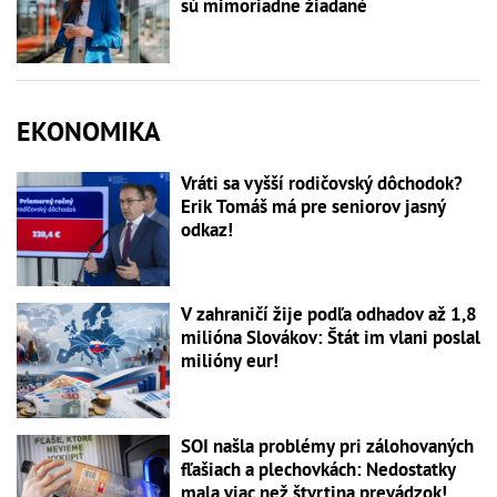
sú mimoriadne žiadané
EKONOMIKA
Vráti sa vyšší rodičovský dôchodok?
Erik Tomáš má pre seniorov jasný
odkaz!
V zahraničí žije podľa odhadov až 1,8
milióna Slovákov: Štát im vlani poslal
milióny eur!
SOI našla problémy pri zálohovaných
fľašiach a plechovkách: Nedostatky
mala viac než štvrtina prevádzok!