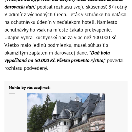
darovaciu daň,"
popísal rozhlasu svoju skúsenosť 87-ročný
Vladimír z východných Čiech. Leták v schránke ho nalákal
na ochutnávku údenín v neďalekom hoteli. Namiesto
ochutnávky ho však na mieste čakalo prekvapenie.
Údajne vyhral kuchynský riad za viac než 100.000 Kč.
Všetko malo jedinú podmienku, musel súhlasiť s
okamžitým zaplatením darovacej dane.
"Daň bola
vypočítaná na 50.000 Kč. Všetko prebehlo rýchlo,"
povedal
rozhlasu podvedený.
Mohlo by vás zaujímať: