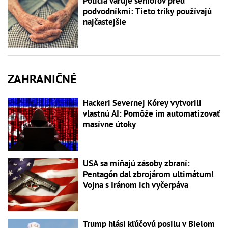
Polícia varuje seniorov pred
podvodníkmi: Tieto triky používajú
najčastejšie
ZAHRANIČNÉ
Hackeri Severnej Kórey vytvorili
vlastnú AI: Pomôže im automatizovať
masívne útoky
USA sa míňajú zásoby zbraní:
Pentagón dal zbrojárom ultimátum!
Vojna s Iránom ich vyčerpáva
Trump hlási kľúčovú posilu v Bielom