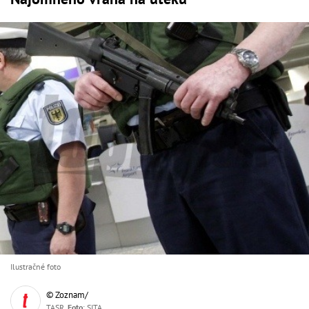
Ilustračné foto
© Zoznam/
TASR,
Foto
: SITA