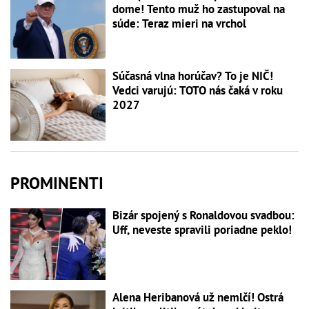
dome! Tento muž ho zastupoval na
súde: Teraz mieri na vrchol
Súčasná vlna horúčav? To je NIČ!
Vedci varujú: TOTO nás čaká v roku
2027
PROMINENTI
Bizár spojený s Ronaldovou svadbou:
Uff, neveste spravili poriadne peklo!
Alena Heribanová už nemlčí! Ostrá