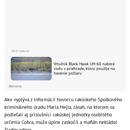
Vrtuľník Black Hawk UH-60 naberá
vodu v priehrade, ktorú použije na
hasenie požiaru
Reklama
Ako vyplýva z informácií hovorcu rakúskeho Spolkového
kriminálneho úradu Maria Hejla, zásah, na ktorom sa
podieľali aj príslušníci rakúskej jednotky osobitého
určenia Cobra, muža úplne zaskočil a mafián nekládol
žiadny odpor.