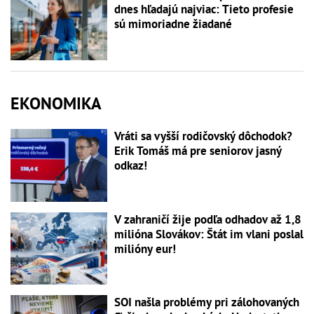
dnes hľadajú najviac: Tieto profesie
sú mimoriadne žiadané
EKONOMIKA
Vráti sa vyšší rodičovský dôchodok?
Erik Tomáš má pre seniorov jasný
odkaz!
V zahraničí žije podľa odhadov až 1,8
milióna Slovákov: Štát im vlani poslal
milióny eur!
SOI našla problémy pri zálohovaných