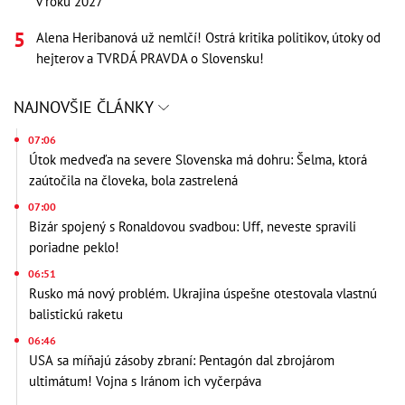
v roku 2027
Alena Heribanová už nemlčí! Ostrá kritika politikov, útoky od
hejterov a TVRDÁ PRAVDA o Slovensku!
NAJNOVŠIE ČLÁNKY
07:06
Útok medveďa na severe Slovenska má dohru: Šelma, ktorá
zaútočila na človeka, bola zastrelená
07:00
Bizár spojený s Ronaldovou svadbou: Uff, neveste spravili
poriadne peklo!
06:51
Rusko má nový problém. Ukrajina úspešne otestovala vlastnú
balistickú raketu
06:46
USA sa míňajú zásoby zbraní: Pentagón dal zbrojárom
ultimátum! Vojna s Iránom ich vyčerpáva