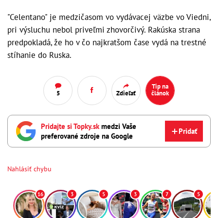
"Celentano" je medzičasom vo vydávacej väzbe vo Viedni,
pri výsluchu nebol priveľmi zhovorčivý. Rakúska strana
predpokladá, že ho v čo najkratšom čase vydá na trestné
stíhanie do Ruska.
Tip na
5
Zdieľať
článok
Pridajte si Topky.sk
medzi Vaše
Pridať
preferované zdroje na Google
Nahlásiť chybu
16
3
5
3
7
5