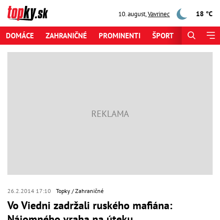
18 °C
10. august
,
Vavrinec
DOMÁCE
ZAHRANIČNÉ
PROMINENTI
ŠPORT
ZAUJÍMAV
26.2.2014 17:10
Topky
Zahraničné
Vo Viedni zadržali ruského mafiána:
Nájomného vraha na úteku