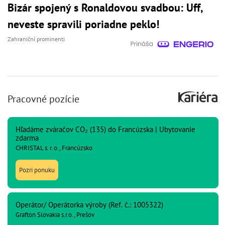
Bizár spojený s Ronaldovou svadbou: Uff,
neveste spravili poriadne peklo!
Zahraniční prominenti
Pracovné pozície
Hľadáme zváračov CO₂ (135) do Francúzska | Ubytovanie
zdarma
CHRISTAL s. r. o., Francúzsko
Pozri ponuku
Operátor/ Operátorka výroby (Ref. č.: 1005322)
Grafton Slovakia s.r.o., Prešov