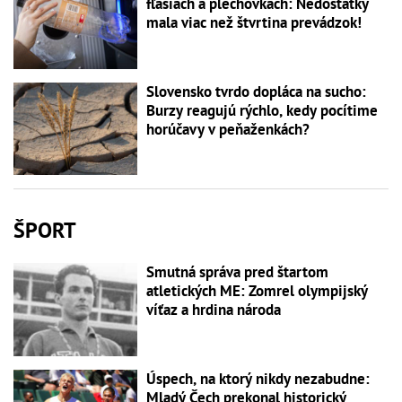
fľašiach a plechovkách: Nedostatky
mala viac než štvrtina prevádzok!
Slovensko tvrdo dopláca na sucho:
Burzy reagujú rýchlo, kedy pocítime
horúčavy v peňaženkách?
ŠPORT
Smutná správa pred štartom
atletických ME: Zomrel olympijský
víťaz a hrdina národa
Úspech, na ktorý nikdy nezabudne:
Mladý Čech prekonal historický