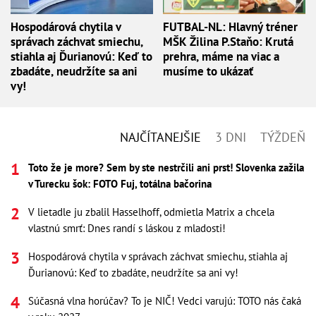
Hospodárová chytila v
FUTBAL-NL: Hlavný tréner
správach záchvat smiechu,
MŠK Žilina P.Staňo: Krutá
stiahla aj Ďurianovú: Keď to
prehra, máme na viac a
zbadáte, neudržíte sa ani
musíme to ukázať
vy!
NAJČÍTANEJŠIE
3 DNI
TÝŽDEŇ
Toto že je more? Sem by ste nestrčili ani prst! Slovenka zažila
v Turecku šok: FOTO Fuj, totálna bačorina
V lietadle ju zbalil Hasselhoff, odmietla Matrix a chcela
vlastnú smrť: Dnes randí s láskou z mladosti!
Hospodárová chytila v správach záchvat smiechu, stiahla aj
Ďurianovú: Keď to zbadáte, neudržíte sa ani vy!
Súčasná vlna horúčav? To je NIČ! Vedci varujú: TOTO nás čaká