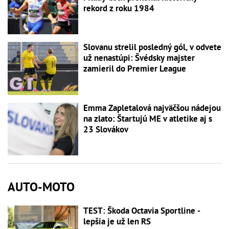
rekord z roku 1984
Slovanu strelil posledný gól, v odvete
už nenastúpi: Švédsky majster
zamieril do Premier League
Emma Zapletalová najväčšou nádejou
na zlato: Štartujú ME v atletike aj s
23 Slovákov
AUTO-MOTO
TEST: Škoda Octavia Sportline -
lepšia je už len RS