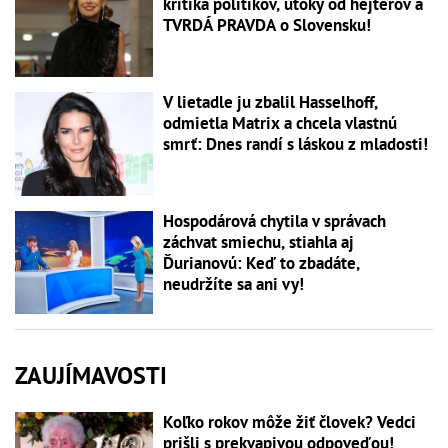
kritika politikov, útoky od hejterov a
TVRDÁ PRAVDA o Slovensku!
V lietadle ju zbalil Hasselhoff,
odmietla Matrix a chcela vlastnú
smrť: Dnes randí s láskou z mladosti!
Hospodárová chytila v správach
záchvat smiechu, stiahla aj
Ďurianovú: Keď to zbadáte,
neudržíte sa ani vy!
ZAUJÍMAVOSTI
Koľko rokov môže žiť človek? Vedci
prišli s prekvapivou odpoveďou!