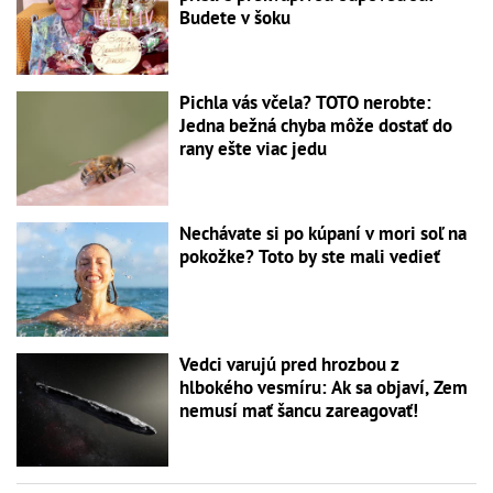
Budete v šoku
Pichla vás včela? TOTO nerobte:
Jedna bežná chyba môže dostať do
rany ešte viac jedu
Nechávate si po kúpaní v mori soľ na
pokožke? Toto by ste mali vedieť
Vedci varujú pred hrozbou z
hlbokého vesmíru: Ak sa objaví, Zem
nemusí mať šancu zareagovať!