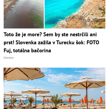
Toto že je more? Sem by ste nestrčili ani
prst! Slovenka zažila v Turecku šok: FOTO
Fuj, totálna bačorina
Domáce