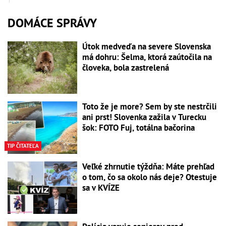
DOMÁCE SPRÁVY
Útok medveďa na severe Slovenska
má dohru: Šelma, ktorá zaútočila na
človeka, bola zastrelená
Toto že je more? Sem by ste nestrčili
ani prst! Slovenka zažila v Turecku
šok: FOTO Fuj, totálna bačorina
TIP ČITATEĽA
Veľké zhrnutie týždňa: Máte prehľad
o tom, čo sa okolo nás deje? Otestuje
sa v KVÍZE