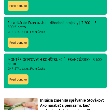
Pozri ponuku
Elektrikár do Francúzska – dlhodobé projekty | 3 200 – 3
800 € netto
CHRISTAL s. r. o., Francúzsko
Pozri ponuku
MONTÉR OCEĽOVÝCH KONŠTRUKCIÍ - FRANCÚZSKO - 3 600
netto
CHRISTAL s. r. o., Francúzsko
Pozri ponuku
Inflácia zmenila správanie Slovákov:
Ako narábať s peniazmi, keď