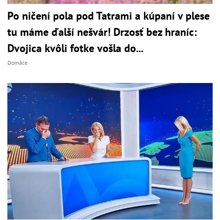
Po ničení pola pod Tatrami a kúpaní v plese
tu máme ďalší nešvár! Drzosť bez hraníc:
Dvojica kvôli fotke vošla do...
Domáce