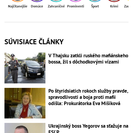
Najčítanejšie
Domáce
Zahraničné
Prominenti
Šport
Krimi
Zaují
SÚVISIACE ČLÁNKY
V Thajsku zatkli ruského mafiánskeho
bossa, žil s dôchodkovými vízami
Po štyridsiatich rokoch služby pravde,
spravodlivosti a boja proti mafii
odišla: Prokurátorka Eva Mišíková
Ukrajinský boss Yegorov sa sťažuje na
ESĽP