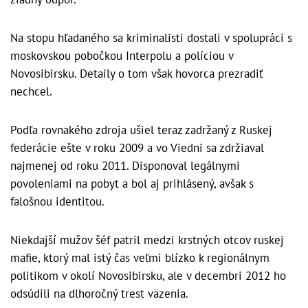
Na stopu hľadaného sa kriminalisti dostali v spolupráci s
moskovskou pobočkou Interpolu a políciou v
Novosibirsku. Detaily o tom však hovorca prezradiť
nechcel.
Podľa rovnakého zdroja ušiel teraz zadržaný z Ruskej
federácie ešte v roku 2009 a vo Viedni sa zdržiaval
najmenej od roku 2011. Disponoval legálnymi
povoleniami na pobyt a bol aj prihlásený, avšak s
falošnou identitou.
Niekdajší mužov šéf patril medzi krstných otcov ruskej
mafie, ktorý mal istý čas veľmi blízko k regionálnym
politikom v okolí Novosibirsku, ale v decembri 2012 ho
odsúdili na dlhoročný trest väzenia.