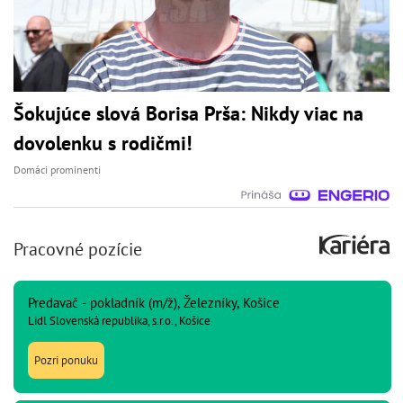
Šokujúce slová Borisa Prša: Nikdy viac na
dovolenku s rodičmi!
Domáci prominenti
Pracovné pozície
Predavač - pokladník (m/ž), Železníky, Košice
Lidl Slovenská republika, s.r.o., Košice
Pozri ponuku