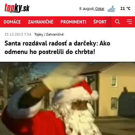
21 °C
8. august
,
Oskar
DOMÁCE
ZAHRANIČNÉ
PROMINENTI
ŠPORT
ZAUJÍMAV
25.12.2013 7:54
Topky
Zahraničné
Santa rozdával radosť a darčeky: Ako
odmenu ho postrelili do chrbta!