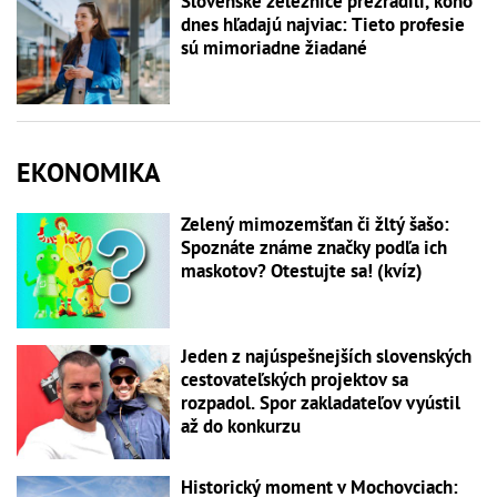
Slovenské železnice prezradili, koho
dnes hľadajú najviac: Tieto profesie
sú mimoriadne žiadané
EKONOMIKA
Zelený mimozemšťan či žltý šašo:
Spoznáte známe značky podľa ich
maskotov? Otestujte sa! (kvíz)
Jeden z najúspešnejších slovenských
cestovateľských projektov sa
rozpadol. Spor zakladateľov vyústil
až do konkurzu
Historický moment v Mochovciach: