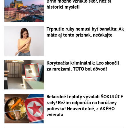
Brno možno vzniklo skôr, než si
historici mysleli
Tŕpnutie ruky nemusí byť banalita: Ak
máte aj tento príznak, nečakajte
Korytnačka kriminálnik: Leo skončil
za mrežami, TOTO bol dôvod!
Rekordné teploty vyvolali ŠOKUJÚCE
rady! Režim odporúča na horúčavy
polievku! Neuveriteľné, z AKÉHO
zvierata