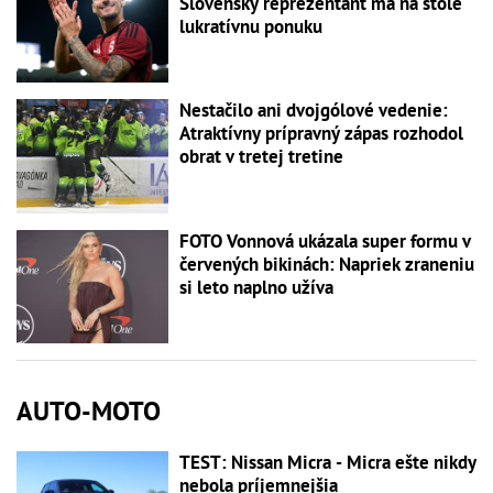
Slovenský reprezentant má na stole
lukratívnu ponuku
Nestačilo ani dvojgólové vedenie:
Atraktívny prípravný zápas rozhodol
obrat v tretej tretine
FOTO Vonnová ukázala super formu v
červených bikinách: Napriek zraneniu
si leto naplno užíva
AUTO-MOTO
TEST: Nissan Micra - Micra ešte nikdy
nebola príjemnejšia