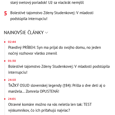
starý svetový poriadok! Už sa viackrát nemýlil
Bolestivé tajomstvo Zdeny Studenkovej: V mladosti
podstúpila interrupciu!
NAJNOVŠIE ČLÁNKY
02:44
Pravdivý PRÍBEH: Syn ma prijal do svojho domu, no jeden
nočný rozhovor všetko zmenil
01:30
Bolestivé tajomstvo Zdeny Studenkovej: V mladosti podstúpila
interrupciu!
24:10
ŤAŽKÝ OSUD slovenskej legendy (†84): Prišla o dve deti aj o
manžela... Zomrela OPUSTENÁ!
24:01
Otravné komáre možno na vás neletia len tak: TEST
výskumníkov, čo ich priťahujú najviac?