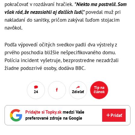
pokračovať v rozdávaní hračiek.
"Niekto ma postrelil. Som
však rád, že nezasiahli aj ďalších ľudí,"
povedal muž pri
nakladaní do sanitky, pričom zakýval ľuďom stojacim
navôkol.
Podľa výpovedí očitých svedkov padli dva výstrely z
prvého poschodia bližšie nešpecifikovaného domu.
Polícia incident vyšetruje, bezprostredne nezadržali
žiadne podozrivé osoby, dodáva BBC.
Tip na
24
Zdieľať
článok
Pridajte si Topky.sk
medzi Vaše
Pridať
preferované zdroje na Google