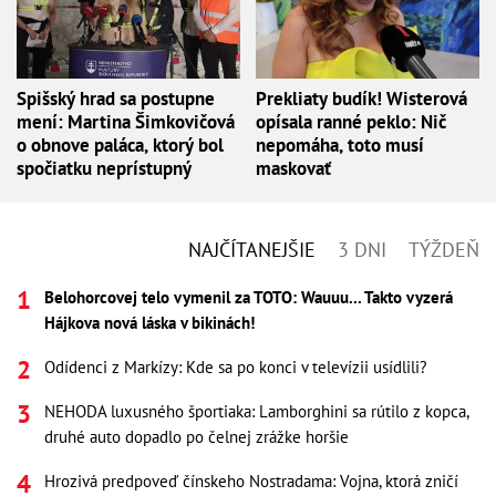
Spišský hrad sa postupne
Prekliaty budík! Wisterová
mení: Martina Šimkovičová
opísala ranné peklo: Nič
o obnove paláca, ktorý bol
nepomáha, toto musí
spočiatku neprístupný
maskovať
NAJČÍTANEJŠIE
3 DNI
TÝŽDEŇ
Belohorcovej telo vymenil za TOTO: Wauuu... Takto vyzerá
Hájkova nová láska v bikinách!
Odídenci z Markízy: Kde sa po konci v televízii usídlili?
NEHODA luxusného športiaka: Lamborghini sa rútilo z kopca,
druhé auto dopadlo po čelnej zrážke horšie
Hrozivá predpoveď čínskeho Nostradama: Vojna, ktorá zničí