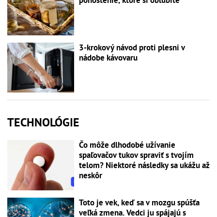
pohostenie, ktoré si obľúbite
3-krokový návod proti plesni v
nádobe kávovaru
TECHNOLÓGIE
Čo môže dlhodobé užívanie
spaľovačov tukov spraviť s tvojím
telom? Niektoré následky sa ukážu až
neskôr
Toto je vek, keď sa v mozgu spúšťa
veľká zmena. Vedci ju spájajú s