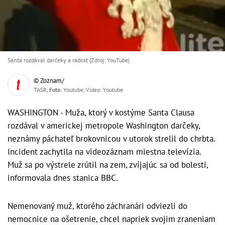
Santa rozdával darčeky a radosť (Zdroj: YouTube)
© Zoznam/
TASR,
Foto
: Youtube, Video: Youtube
WASHINGTON - Muža, ktorý v kostýme Santa Clausa
rozdával v americkej metropole Washington darčeky,
neznámy páchateľ brokovnicou v utorok strelil do chrbta.
Incident zachytila na videozáznam miestna televízia.
Muž sa po výstrele zrútil na zem, zvíjajúc sa od bolesti,
informovala dnes stanica BBC.
Nemenovaný muž, ktorého záchranári odviezli do
nemocnice na ošetrenie, chcel napriek svojim zraneniam