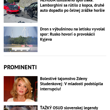
Lamborghini sa rútilo z kopca, druhé
auto dopadlo po čelnej zrážke horšie
Dron s výbušninou na letisku vyvolal
spor: Rusko hovorí o provokácii
Kyjeva
PROMINENTI
Bolestivé tajomstvo Zdeny
Studenkovej: V mladosti podstúpila
interrupciu!
ŤAŽKÝ OSUD slovenskej legendy