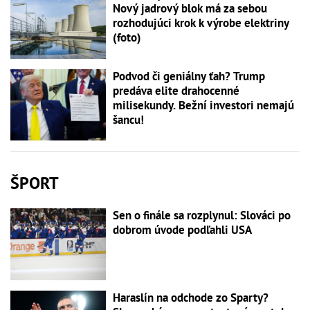
Nový jadrový blok má za sebou
rozhodujúci krok k výrobe elektriny
(foto)
Podvod či geniálny ťah? Trump
predáva elite drahocenné
milisekundy. Bežní investori nemajú
šancu!
ŠPORT
Sen o finále sa rozplynul: Slováci po
dobrom úvode podľahli USA
Haraslín na odchode zo Sparty?