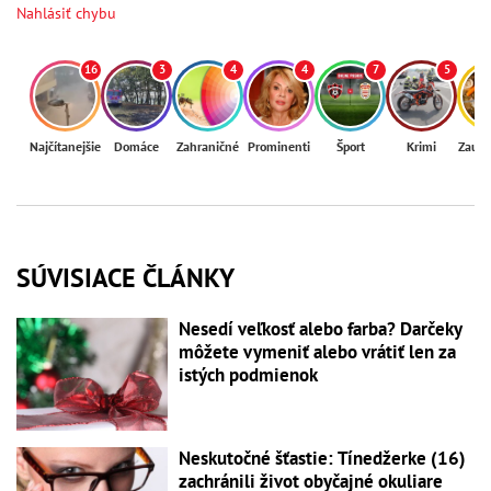
Nahlásiť chybu
16
3
4
4
7
5
Najčítanejšie
Domáce
Zahraničné
Prominenti
Šport
Krimi
Zaují
SÚVISIACE ČLÁNKY
Nesedí veľkosť alebo farba? Darčeky
môžete vymeniť alebo vrátiť len za
istých podmienok
Neskutočné šťastie: Tínedžerke (16)
zachránili život obyčajné okuliare