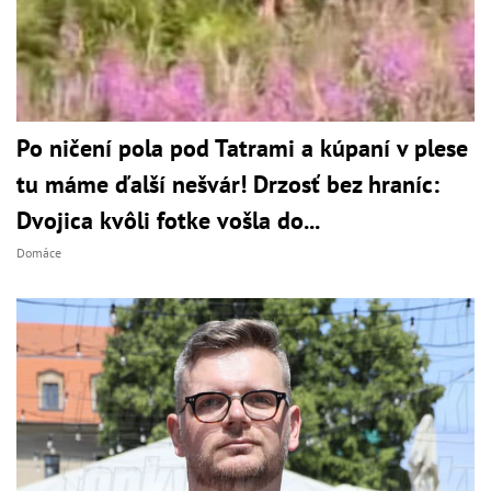
Po ničení pola pod Tatrami a kúpaní v plese
tu máme ďalší nešvár! Drzosť bez hraníc:
Dvojica kvôli fotke vošla do...
Domáce