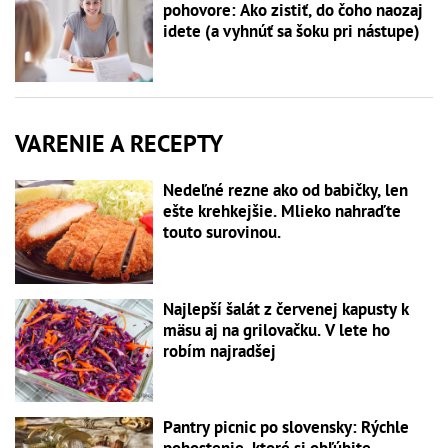
pohovore: Ako zistiť, do čoho naozaj
idete (a vyhnúť sa šoku pri nástupe)
VARENIE A RECEPTY
Nedeľné rezne ako od babičky, len
ešte krehkejšie. Mlieko nahraďte
touto surovinou.
Najlepší šalát z červenej kapusty k
mäsu aj na grilovačku. V lete ho
robím najradšej
Pantry picnic po slovensky: Rýchle