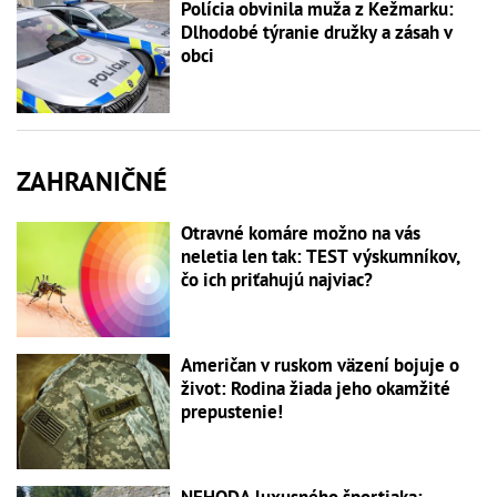
Polícia obvinila muža z Kežmarku:
Dlhodobé týranie družky a zásah v
obci
ZAHRANIČNÉ
Otravné komáre možno na vás
neletia len tak: TEST výskumníkov,
čo ich priťahujú najviac?
Američan v ruskom väzení bojuje o
život: Rodina žiada jeho okamžité
prepustenie!
NEHODA luxusného športiaka: