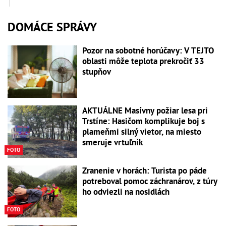
DOMÁCE SPRÁVY
Pozor na sobotné horúčavy: V TEJTO
oblasti môže teplota prekročiť 33
stupňov
AKTUÁLNE Masívny požiar lesa pri
Trstíne: Hasičom komplikuje boj s
plameňmi silný vietor, na miesto
smeruje vrtuľník
FOTO
Zranenie v horách: Turista po páde
potreboval pomoc záchranárov, z túry
ho odviezli na nosidlách
FOTO