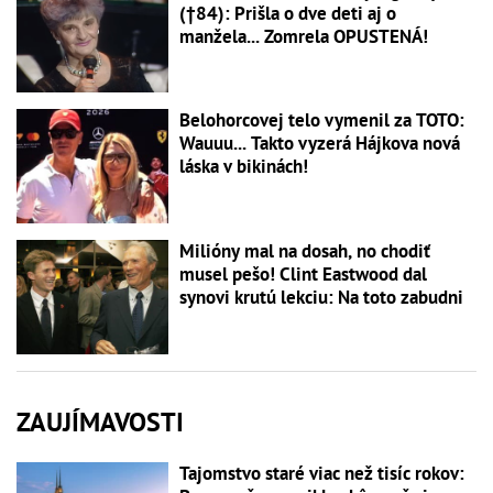
(†84): Prišla o dve deti aj o
manžela... Zomrela OPUSTENÁ!
Belohorcovej telo vymenil za TOTO:
Wauuu... Takto vyzerá Hájkova nová
láska v bikinách!
Milióny mal na dosah, no chodiť
musel pešo! Clint Eastwood dal
synovi krutú lekciu: Na toto zabudni
ZAUJÍMAVOSTI
Tajomstvo staré viac než tisíc rokov: