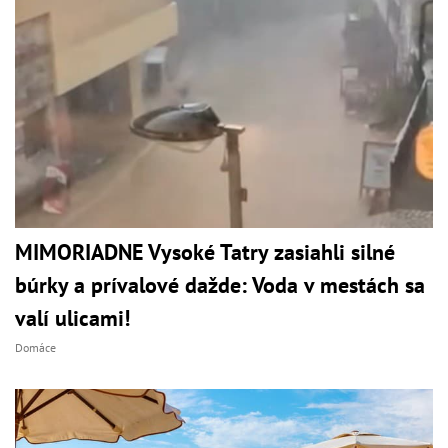
MIMORIADNE Vysoké Tatry zasiahli silné
búrky a prívalové dažde: Voda v mestách sa
valí ulicami!
Domáce