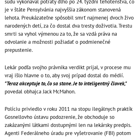
súdu vykonával potraty dlho po 24. týždni tehotenstva, čo
je v štáte Pensylvánia najvyššia zákonom stanovená
lehota. Preukázateľne spôsobil smrť najmenej dvoch živo
narodených detí, za čo dostal dva tresty doživotia. Trestu
smrti sa vyhol výmenou za to, že sa vzdá práva na
odvolanie a možnosti požiadať o podmienečné
prepustenie.
Lekár podľa svojho právnika verdikt prijal, v procese mu
vraj išlo hlavne o to, aby svoj prípad dostal do médií.
"Teraz akceptuje to, čo sa stane. Je to inteligentný človek,"
povedal obhajca Jack McMahon.
Políciu priviedlo v roku 2011 na stopu ilegálnych praktík
Gosnellovho ústavu podozrenie, že obchoduje so
zakázanými látkami dostupnými len na lekársky predpis.
Agenti Federálneho úradu pre vyšetrovanie (FBI) potom