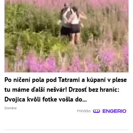
Po ničení pola pod Tatrami a kúpaní v plese
tu máme ďalší nešvár! Drzosť bez hraníc:
Dvojica kvôli fotke vošla do...
Domáce