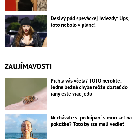
Desivý pád speváckej hviezdy: Ups,
toto nebolo v pláne!
ZAUJÍMAVOSTI
Pichla vás včela? TOTO nerobte:
Jedna bežná chyba môže dostať do
rany ešte viac jedu
Nechávate si po kúpaní v mori soľ na
pokožke? Toto by ste mali vedieť