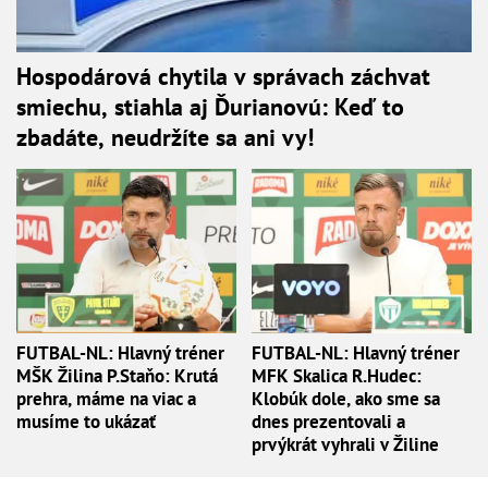
Hospodárová chytila v správach záchvat
smiechu, stiahla aj Ďurianovú: Keď to
zbadáte, neudržíte sa ani vy!
FUTBAL-NL: Hlavný tréner
FUTBAL-NL: Hlavný tréner
MŠK Žilina P.Staňo: Krutá
MFK Skalica R.Hudec:
prehra, máme na viac a
Klobúk dole, ako sme sa
musíme to ukázať
dnes prezentovali a
prvýkrát vyhrali v Žiline