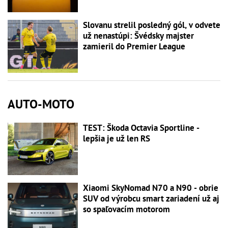
Slovanu strelil posledný gól, v odvete
už nenastúpi: Švédsky majster
zamieril do Premier League
AUTO-MOTO
TEST: Škoda Octavia Sportline -
lepšia je už len RS
Xiaomi SkyNomad N70 a N90 - obrie
SUV od výrobcu smart zariadení už aj
so spaľovacím motorom