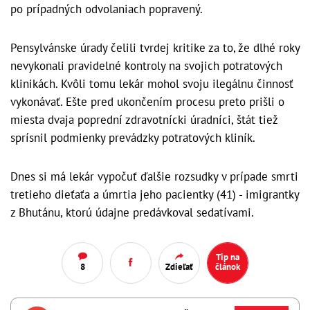
po prípadných odvolaniach popravený.
Pensylvánske úrady čelili tvrdej kritike za to, že dlhé roky
nevykonali pravidelné kontroly na svojich potratových
klinikách. Kvôli tomu lekár mohol svoju ilegálnu činnosť
vykonávať. Ešte pred ukončením procesu preto prišli o
miesta dvaja poprední zdravotnícki úradníci, štát tiež
sprísnil podmienky prevádzky potratových kliník.
Dnes si má lekár vypočuť ďalšie rozsudky v prípade smrti
tretieho dieťaťa a úmrtia jeho pacientky (41) - imigrantky
z Bhutánu, ktorú údajne predávkoval sedatívami.
Tip na
8
Zdieľať
článok