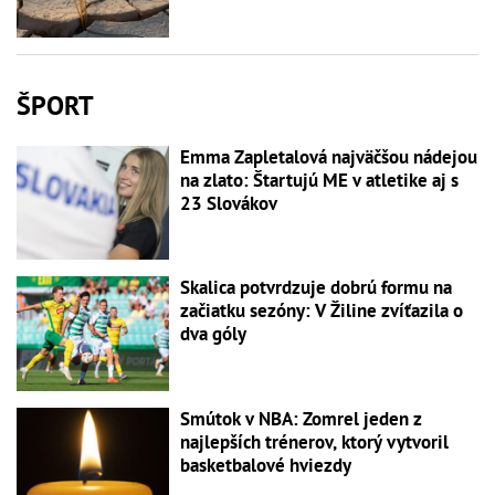
ŠPORT
Emma Zapletalová najväčšou nádejou
na zlato: Štartujú ME v atletike aj s
23 Slovákov
Skalica potvrdzuje dobrú formu na
začiatku sezóny: V Žiline zvíťazila o
dva góly
Smútok v NBA: Zomrel jeden z
najlepších trénerov, ktorý vytvoril
basketbalové hviezdy