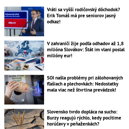
Vráti sa vyšší rodičovský dôchodok?
Erik Tomáš má pre seniorov jasný
odkaz!
V zahraničí žije podľa odhadov až 1,8
milióna Slovákov: Štát im vlani poslal
milióny eur!
SOI našla problémy pri zálohovaných
fľašiach a plechovkách: Nedostatky
mala viac než štvrtina prevádzok!
Slovensko tvrdo dopláca na sucho:
Burzy reagujú rýchlo, kedy pocítime
horúčavy v peňaženkách?