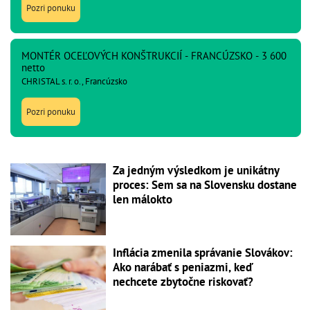
Pozri ponuku
MONTÉR OCEĽOVÝCH KONŠTRUKCIÍ - FRANCÚZSKO - 3 600
netto
CHRISTAL s. r. o., Francúzsko
Pozri ponuku
Za jedným výsledkom je unikátny
proces: Sem sa na Slovensku dostane
len málokto
Inflácia zmenila správanie Slovákov:
Ako narábať s peniazmi, keď
nechcete zbytočne riskovať?