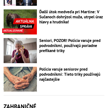
Ďalší útok medveďa pri Martine: V
Sučanoch dohrýzol muža, utrpel úraz
hlavy a hrudníka!
AKTUALIZOVANÉ
Seniori, POZOR! Polícia varuje pred
podvodníkmi, používajú poriadne
prefíkané triky
Polícia varuje seniorov pred
podvodníkmi: Tieto triky používajú
najčastejšie
ZAHRANIČNÉ