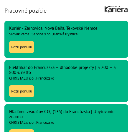
Pracovné pozície
Kuriér - Žarnovica, Nová Baňa, Tekovské Nemce
Slovak Parcel Service s.r.o., Banská Bystrica
Pozri ponuku
Elektrikár do Francúzska – dlhodobé projekty | 3 200 – 3
800 € netto
CHRISTAL s. r. o., Francúzsko
Pozri ponuku
Hľadáme zváračov CO₂ (135) do Francúzska | Ubytovanie
zdarma
CHRISTAL s. r. o., Francúzsko