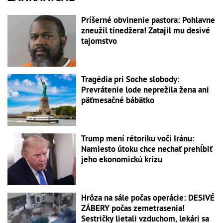
Príšerné obvinenie pastora: Pohlavne
zneužil tínedžera! Zatajil mu desivé
tajomstvo
Tragédia pri Soche slobody:
Prevrátenie lode neprežila žena ani
päťmesačné bábätko
Trump mení rétoriku voči Iránu:
Namiesto útoku chce nechať prehĺbiť
jeho ekonomickú krízu
Hrôza na sále počas operácie: DESIVÉ
ZÁBERY počas zemetrasenia!
Sestričky lietali vzduchom, lekári sa