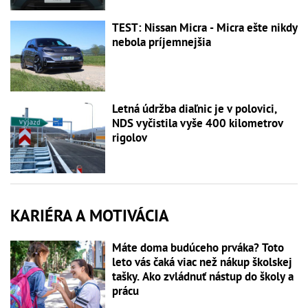
TEST: Nissan Micra - Micra ešte nikdy
nebola príjemnejšia
Letná údržba diaľnic je v polovici,
NDS vyčistila vyše 400 kilometrov
rigolov
KARIÉRA A MOTIVÁCIA
Máte doma budúceho prváka? Toto
leto vás čaká viac než nákup školskej
tašky. Ako zvládnuť nástup do školy a
prácu