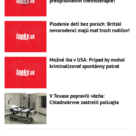
predpisovaním chemoterapie!
Plodenie detí bez porúch: Britskí
novorodenci majú mať troch rodičov!
Možné iba v USA: Prípad by mohol
kriminalizovať spontánny potrat
V Texase popravili väzňa:
Chladnokrvne zastrelil policajta