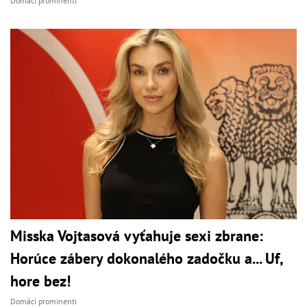
Domáci prominenti
Misska Vojtasová vyťahuje sexi zbrane:
Horúce zábery dokonalého zadočku a... Uf,
hore bez!
Domáci prominenti