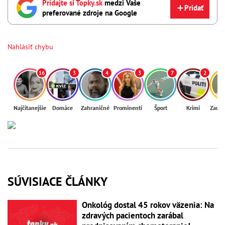
Pridajte si Topky.sk
medzi Vaše
Pridať
preferované zdroje na Google
Nahlásiť chybu
16
3
4
3
7
2
Najčítanejšie
Domáce
Zahraničné
Prominenti
Šport
Krimi
Zaují
SÚVISIACE ČLÁNKY
Onkológ dostal 45 rokov väzenia: Na
zdravých pacientoch zarábal