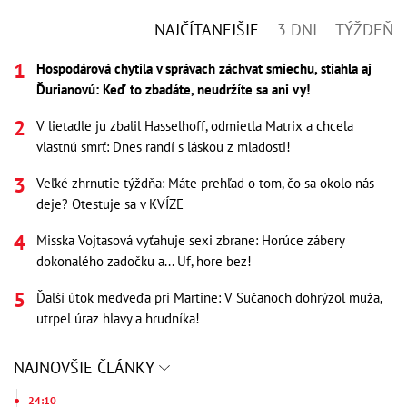
NAJČÍTANEJŠIE
3 DNI
TÝŽDEŇ
Hospodárová chytila v správach záchvat smiechu, stiahla aj
Ďurianovú: Keď to zbadáte, neudržíte sa ani vy!
V lietadle ju zbalil Hasselhoff, odmietla Matrix a chcela
vlastnú smrť: Dnes randí s láskou z mladosti!
Veľké zhrnutie týždňa: Máte prehľad o tom, čo sa okolo nás
deje? Otestuje sa v KVÍZE
Misska Vojtasová vyťahuje sexi zbrane: Horúce zábery
dokonalého zadočku a... Uf, hore bez!
Ďalší útok medveďa pri Martine: V Sučanoch dohrýzol muža,
utrpel úraz hlavy a hrudníka!
NAJNOVŠIE ČLÁNKY
24:10