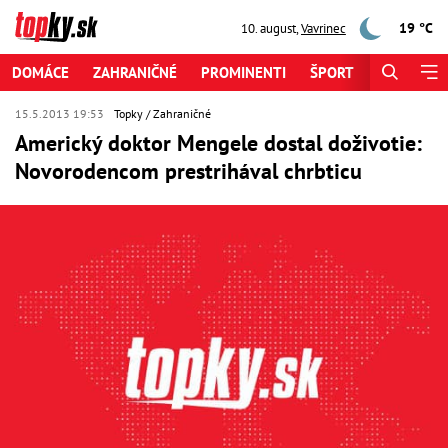
19 °C
10. august
,
Vavrinec
DOMÁCE
ZAHRANIČNÉ
PROMINENTI
ŠPORT
ZAUJÍMAV
15.5.2013 19:53
Topky
Zahraničné
Americký doktor Mengele dostal doživotie:
Novorodencom prestrihával chrbticu