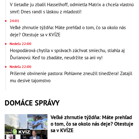
V lietadle ju zbalil Hasselhoff, odmietla Matrix a chcela vlastnú
smrť: Dnes randí s láskou z mladosti!
24:01
Veľké zhrnutie týždňa: Máte prehľad o tom, čo sa okolo nás
deje? Otestuje sa v KVÍZE
Nedeľa 22:00
Hospodárová chytila v správach záchvat smiechu, stiahla aj
Ďurianovú: Keď to zbadáte, neudržíte sa ani vy!
Nedeľa 22:00
Príšerné obvinenie pastora: Pohlavne zneužil tínedžera! Zatajil
mu desivé tajomstvo
DOMÁCE SPRÁVY
Veľké zhrnutie týždňa: Máte prehľad
o tom, čo sa okolo nás deje? Otestuje
sa v KVÍZE