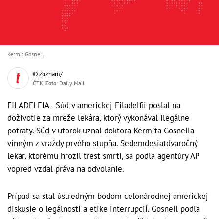
Kermit Gosnell
© Zoznam/
ČTK,
Foto
: Daily Mail
FILADELFIA - Súd v americkej Filadelfii poslal na
doživotie za mreže lekára, ktorý vykonával ilegálne
potraty. Súd v utorok uznal doktora Kermita Gosnella
vinným z vraždy prvého stupňa. Sedemdesiatdvaročný
lekár, ktorému hrozil trest smrti, sa podľa agentúry AP
vopred vzdal práva na odvolanie.
Prípad sa stal ústredným bodom celonárodnej americkej
diskusie o legálnosti a etike interrupcií. Gosnell podľa