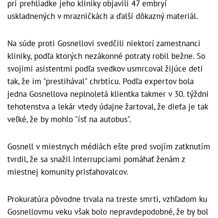
pri prehliadke jeho kliniky objavili 47 embryí
uskladnených v mrazničkách a ďalší dôkazný materiál.
Na súde proti Gosnellovi svedčili niektorí zamestnanci
kliniky, podľa ktorých nezákonné potraty robil bežne. So
svojimi asistentmi podľa svedkov usmrcoval žijúce deti
tak, že im "prestihával" chrbticu. Podľa expertov bola
jedna Gosnellova neplnoletá klientka takmer v 30. týždni
tehotenstva a lekár vtedy údajne žartoval, že dieťa je tak
veľké, že by mohlo "ísť na autobus".
Gosnell v miestnych médiách ešte pred svojím zatknutím
tvrdil, že sa snažil interrupciami pomáhať ženám z
miestnej komunity prisťahovalcov.
Prokuratúra pôvodne trvala na treste smrti, vzhľadom ku
Gosnellovmu veku však bolo nepravdepodobné, že by bol