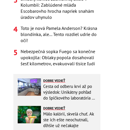
Kolumbii: Zablúdené mláďa
Escobarovho hrocha napriek snahám
úradov uhynulo
Toto je nová Pamela Anderson? Krásna
blondínka, ale... Tento rozdiel udrie do
očí!
Nebezpečná sopka Fuego sa konečne
upokojila: Oblaky popola dosahovali
šesť kilometrov, evakuovali tisíce ľudí
DOBRE VEDIEŤ
Cesta od odberu krvi až po
výsledok: Unikátny pohľad
do špičkového laboratória na
Slovensku
DOBRE VEDIEŤ
Málo kalórií, skvelá chuť. Ak
ste ich ešte neochutnali,
dlhšie už nečakajte