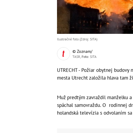
Ilustračné foto (Zdroj: SITA)
© Zoznam/
TASR,
Foto
: SITA
UTRECHT - Požiar obytnej budovy n
mesta Utrecht založila hlava tam ži
Muž predtým zavraždil manželku a d
spáchal samovraždu. O rodinnej drá
holandská televízia s odvolaním sa 