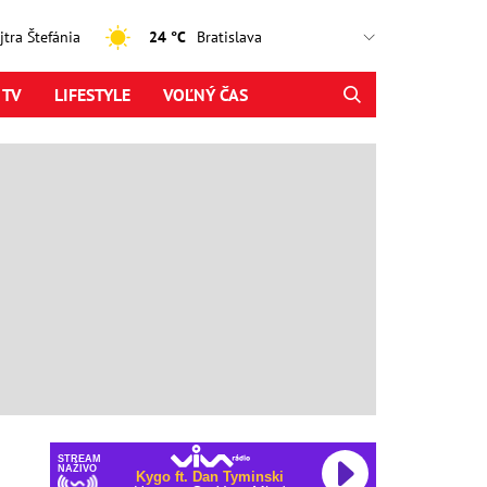
ajtra Štefánia
24 °C
 TV
LIFESTYLE
VOĽNÝ ČAS
STREAM
NAŽIVO
Kygo ft. Dan Tyminski