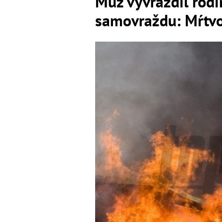
Muž vyvraždil rodi
samovraždu: Mŕtvol