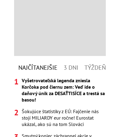
NAJČÍTANEJŠIE
3 DNI
TÝŽDEŇ
Vyšetrovateľská legenda zniesla
Korčoka pod čiernu zem: Veď ide o
daňový únik za DESAŤTISÍCE a trestá sa
basou!
Šokujúce štatistiky z EÚ: Fajčenie nás
stojí MILIARDY eur ročne! Eurostat
ukázal, ako sú na tom Slováci
Smutný koniec záchrannej akcie v