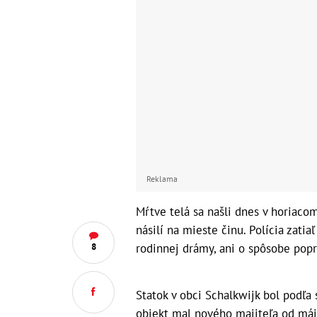
Reklama
Mŕtve telá sa našli dnes v horiacom
násilí na mieste činu. Polícia zati
rodinnej drámy, ani o spôsobe popr
8
Statok v obci Schalkwijk bol podľa 
objekt mal nového majiteľa od máj