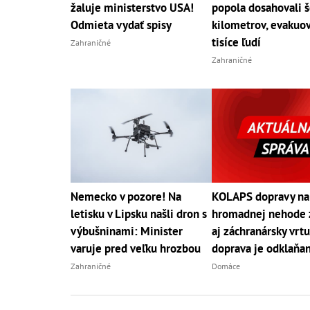
žaluje ministerstvo USA!
popola dosahovali š
Odmieta vydať spisy
kilometrov, evakuov
tisíce ľudí
Zahraničné
Zahraničné
Nemecko v pozore! Na
KOLAPS dopravy na
letisku v Lipsku našli dron s
hromadnej nehode 
výbušninami: Minister
aj záchranársky vrtu
varuje pred veľku hrozbou
doprava je odklaňa
Zahraničné
Domáce