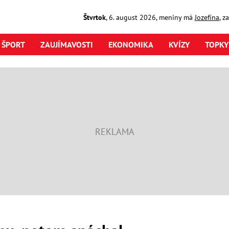
Štvrtok
,
6. august
2026
,
meniny má
Jozefína
, z
ŠPORT
ZAUJÍMAVOSTI
EKONOMIKA
KVÍZY
TOPKY