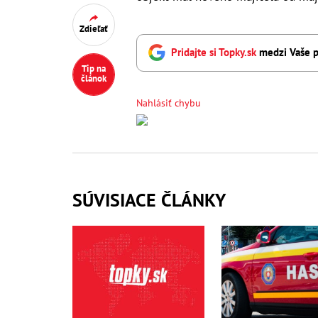
Zdieľať
Pridajte si Topky.sk
medzi Vaše p
Tip na
článok
Nahlásiť chybu
SÚVISIACE ČLÁNKY