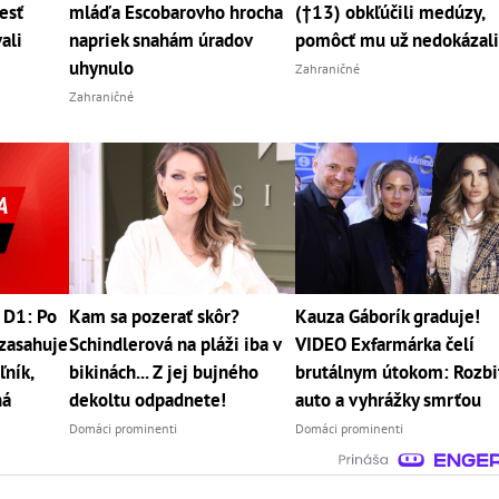
esť
mláďa Escobarovho hrocha
(†13) obkľúčili medúzy,
ali
napriek snahám úradov
pomôcť mu už nedokázal
uhynulo
Zahraničné
Zahraničné
 D1: Po
Kam sa pozerať skôr?
Kauza Gáborík graduje!
zasahuje
Schindlerová na pláži iba v
VIDEO Exfarmárka čelí
ľník,
bikinách... Z jej bujného
brutálnym útokom: Rozbi
ná
dekoltu odpadnete!
auto a vyhrážky smrťou
Domáci prominenti
Domáci prominenti