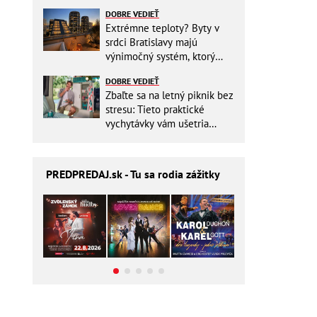
DOBRE VEDIEŤ
Extrémne teploty? Byty v
srdci Bratislavy majú
výnimočný systém, ktorý
ešte aj šetrí náklady
DOBRE VEDIEŤ
Zbaľte sa na letný piknik bez
stresu: Tieto praktické
vychytávky vám ušetria
miesto v batohu!
PREDPREDAJ
.sk - Tu sa rodia zážitky