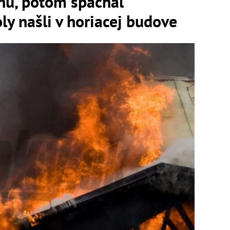
nu, potom spáchal
y našli v horiacej budove