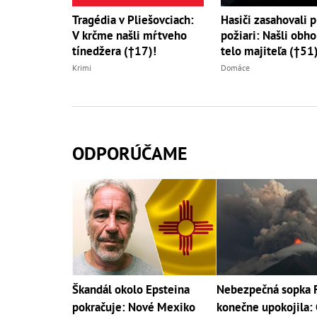
Tragédia v Pliešovciach:
Hasiči zasahovali p
V krčme našli mŕtveho
požiari: Našli obh
tínedžera (†17)!
telo majiteľa (†51
Krimi
Domáce
ODPORÚČAME
Škandál okolo Epsteina
Nebezpečná sopka 
pokračuje: Nové Mexiko
konečne upokojila: