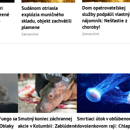
Dom opatrovateľskej
ri
Sudánom otriasla
služby podpálil vlastný
orené
explózia muničného
nájomník: Nešťastie z
)
skladu, objekt zachvátili
choroby!
plamene
Zahraničné
Zahraničné
Fuego sa
Smutný koniec záchrannej
Smrtiaci útok v obľúben
 Oblaky
akcie v Kolumbii: Zablúdené
dovolenkovom raji: Chla