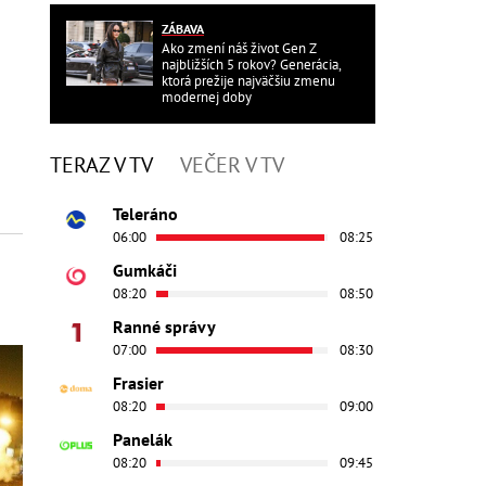
ZÁBAVA
Ako zmení náš život Gen Z
najbližších 5 rokov? Generácia,
ktorá prežije najväčšiu zmenu
modernej doby
TERAZ V TV
VEČER V TV
Teleráno
06:00
08:25
Gumkáči
08:20
08:50
Ranné správy
07:00
08:30
Frasier
08:20
09:00
Panelák
08:20
09:45