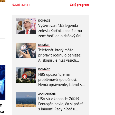
Navoľ stanice
Celý program
DOMÁCE
Vyšetrovateľská legenda
zniesla Korčoka pod čiernu
zem: Veď ide o daňový únik
za DESAŤTISÍCE a trestá sa
DOMÁCE
basou!
Telefonát, ktorý môže
pripraviť rodinu o peniaze:
AI skopíruje hlas vašich
blízkych, odborníci radia
DOMÁCE
jednoduchý trik
NBS upozorňuje na
problémovú spoločnosť:
Nemá oprávnenie, klienti sa
vystavujú veľkému riziku
ZAHRANIČNÉ
USA sú v koncoch: Zúfalý
Pentagón nevie, čo si počať
om
s Iránom! Rady hľadá u
pca
analytikov