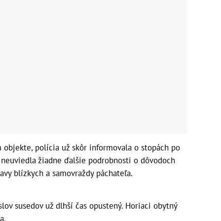
 objekte, polícia už skôr informovala o stopách po
aľ neuviedla žiadne ďalšie podrobnosti o dôvodoch
avy blízkych a samovraždy páchateľa.
slov susedov už dlhší čas opustený. Horiaci obytný
a.