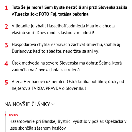
Toto že je more? Sem by ste nestrčili ani prst! Slovenka zažila
v Turecku šok: FOTO Fuj, totálna bačorina
V lietadle ju zbalil Hasselhoff, odmietla Matrix a chcela
vlastnú smrť: Dnes randí s láskou z mladosti!
Hospodárová chytila v správach záchvat smiechu, stiahla aj
Ďurianovú: Keď to zbadáte, neudržíte sa ani vy!
Útok medveďa na severe Slovenska má dohru: Šelma, ktorá
zaútočila na človeka, bola zastrelená
Alena Heribanová už nemlčí! Ostrá kritika politikov, útoky od
hejterov a TVRDÁ PRAVDA o Slovensku!
NAJNOVŠIE ČLÁNKY
09:09
Hazardovanie pri Banskej Bystrici vyústilo v požiar: Opekačka v
lese skončila zásahom hasičov