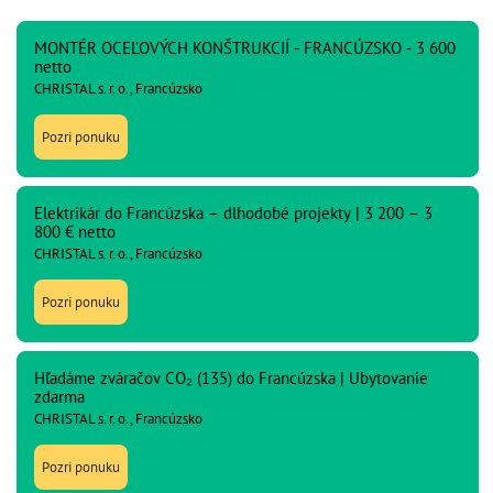
MONTÉR OCEĽOVÝCH KONŠTRUKCIÍ - FRANCÚZSKO - 3 600
netto
CHRISTAL s. r. o., Francúzsko
Pozri ponuku
Elektrikár do Francúzska – dlhodobé projekty | 3 200 – 3
800 € netto
CHRISTAL s. r. o., Francúzsko
Pozri ponuku
Hľadáme zváračov CO₂ (135) do Francúzska | Ubytovanie
zdarma
CHRISTAL s. r. o., Francúzsko
Pozri ponuku