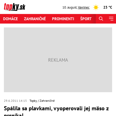
23 °C
10. august
,
Vavrinec
DOMÁCE
ZAHRANIČNÉ
PROMINENTI
ŠPORT
ZAUJÍMAV
29.6.2011 14:15
Topky
Zahraničné
Spálila sa plavkami, vyoperovali jej mäso z
prsníka!