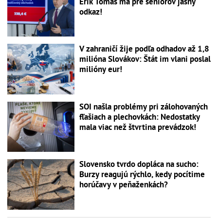
Erik Tomáš má pre seniorov jasný
odkaz!
V zahraničí žije podľa odhadov až 1,8
milióna Slovákov: Štát im vlani poslal
milióny eur!
SOI našla problémy pri zálohovaných
fľašiach a plechovkách: Nedostatky
mala viac než štvrtina prevádzok!
Slovensko tvrdo dopláca na sucho:
Burzy reagujú rýchlo, kedy pocítime
horúčavy v peňaženkách?