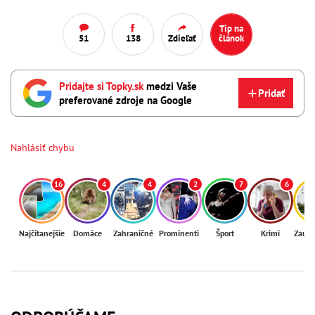
Tip na
51
138
Zdieľať
článok
Pridajte si Topky.sk
medzi Vaše
Pridať
preferované zdroje na Google
Nahlásiť chybu
16
4
4
2
7
6
Najčítanejšie
Domáce
Zahraničné
Prominenti
Šport
Krimi
Zaují