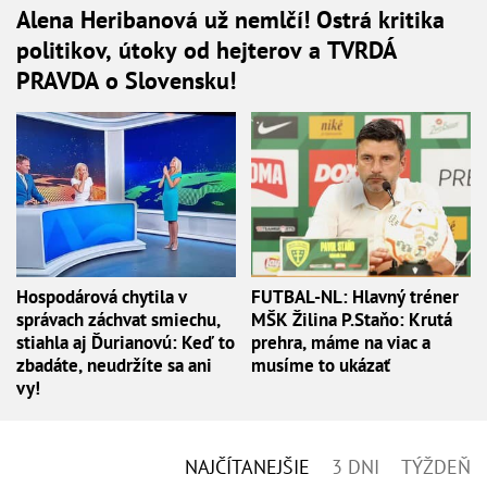
Alena Heribanová už nemlčí! Ostrá kritika
politikov, útoky od hejterov a TVRDÁ
PRAVDA o Slovensku!
Hospodárová chytila v
FUTBAL-NL: Hlavný tréner
správach záchvat smiechu,
MŠK Žilina P.Staňo: Krutá
stiahla aj Ďurianovú: Keď to
prehra, máme na viac a
zbadáte, neudržíte sa ani
musíme to ukázať
vy!
NAJČÍTANEJŠIE
3 DNI
TÝŽDEŇ