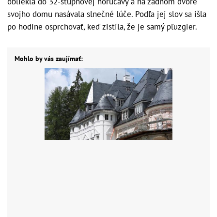
obliekla do 32-stupňovej horúčavy a na zadnom dvore
svojho domu nasávala slnečné lúče. Podľa jej slov sa išla
po hodine osprchovať, keď zistila, že je samý pľuzgier.
Mohlo by vás zaujímať: