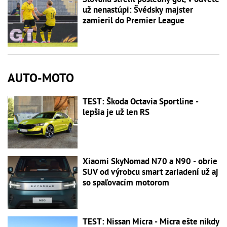
už nenastúpi: Švédsky majster
zamieril do Premier League
AUTO-MOTO
TEST: Škoda Octavia Sportline -
lepšia je už len RS
Xiaomi SkyNomad N70 a N90 - obrie
SUV od výrobcu smart zariadení už aj
so spaľovacím motorom
TEST: Nissan Micra - Micra ešte nikdy