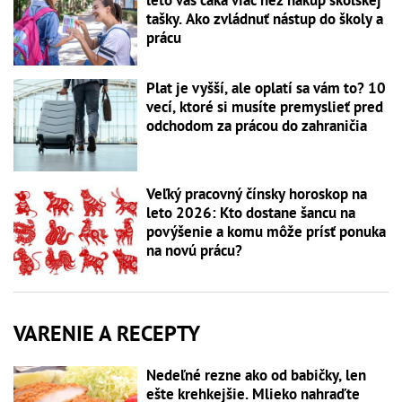
leto vás čaká viac než nákup školskej
tašky. Ako zvládnuť nástup do školy a
prácu
Plat je vyšší, ale oplatí sa vám to? 10
vecí, ktoré si musíte premyslieť pred
odchodom za prácou do zahraničia
Veľký pracovný čínsky horoskop na
leto 2026: Kto dostane šancu na
povýšenie a komu môže prísť ponuka
na novú prácu?
VARENIE A RECEPTY
Nedeľné rezne ako od babičky, len
ešte krehkejšie. Mlieko nahraďte