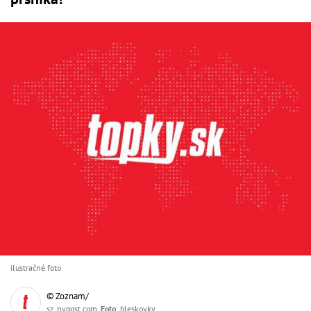
ilustračné foto
© Zoznam/
sz, nypost.com,
Foto
: bleskovky