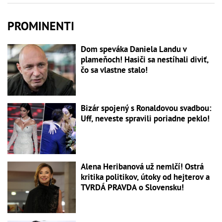
PROMINENTI
Dom speváka Daniela Landu v
plameňoch! Hasiči sa nestíhali diviť,
čo sa vlastne stalo!
Bizár spojený s Ronaldovou svadbou:
Uff, neveste spravili poriadne peklo!
Alena Heribanová už nemlčí! Ostrá
kritika politikov, útoky od hejterov a
TVRDÁ PRAVDA o Slovensku!