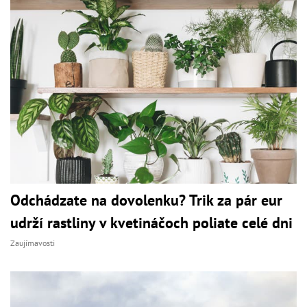
Odchádzate na dovolenku? Trik za pár eur
udrží rastliny v kvetináčoch poliate celé dni
Zaujímavosti