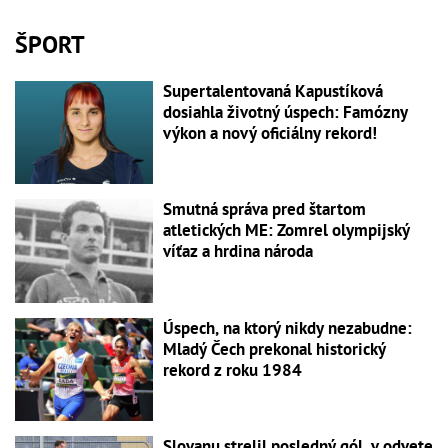
ŠPORT
Supertalentovaná Kapustíková
dosiahla životný úspech: Famózny
výkon a nový oficiálny rekord!
Smutná správa pred štartom
atletických ME: Zomrel olympijský
víťaz a hrdina národa
Úspech, na ktorý nikdy nezabudne:
Mladý Čech prekonal historický
rekord z roku 1984
Slovanu strelil posledný gól, v odvete