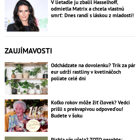
V lietadle ju zbalil Hasselhoff,
odmietla Matrix a chcela vlastnú
smrť: Dnes randí s láskou z mladosti!
ZAUJÍMAVOSTI
Odchádzate na dovolenku? Trik za pár
eur udrží rastliny v kvetináčoch
poliate celé dni
Koľko rokov môže žiť človek? Vedci
prišli s prekvapivou odpoveďou!
Budete v šoku
Pichla vás včela? TOTO nerobte: