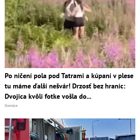
Po ničení pola pod Tatrami a kúpaní v plese
tu máme ďalší nešvár! Drzosť bez hraníc:
Dvojica kvôli fotke vošla do...
Domáce