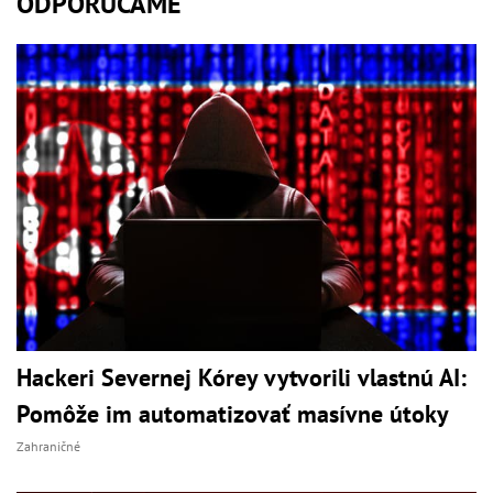
ODPORÚČAME
Hackeri Severnej Kórey vytvorili vlastnú AI:
Pomôže im automatizovať masívne útoky
Zahraničné