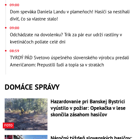
09:00
Dom speváka Daniela Landu v plameňoch! Hasiči sa nestíhali
diviť, čo sa vlastne stalo!
09:00
Odchádzate na dovolenku? Trik za pár eur udrží rastliny v
kvetináčoch poliate celé dni
08:59
TVRDÝ PÁD Svetovo úspešného slovenského výrobcu predali
Američanom: Prepustili ľudí a topia sa v stratách
DOMÁCE SPRÁVY
Hazardovanie pri Banskej Bystrici
vyústilo v požiar: Opekačka v lese
skončila zásahom hasičov
FOTO
Náročný týždeň slovenských hasičov: