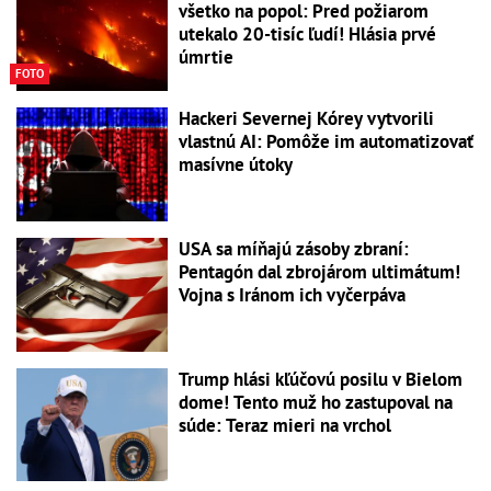
všetko na popol: Pred požiarom
utekalo 20-tisíc ľudí! Hlásia prvé
úmrtie
FOTO
Hackeri Severnej Kórey vytvorili
vlastnú AI: Pomôže im automatizovať
masívne útoky
USA sa míňajú zásoby zbraní:
Pentagón dal zbrojárom ultimátum!
Vojna s Iránom ich vyčerpáva
Trump hlási kľúčovú posilu v Bielom
dome! Tento muž ho zastupoval na
súde: Teraz mieri na vrchol