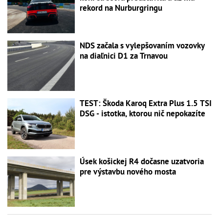
rekord na Nurburgringu
NDS začala s vylepšovaním vozovky
na diaľnici D1 za Trnavou
TEST: Škoda Karoq Extra Plus 1.5 TSI
DSG - istotka, ktorou nič nepokazíte
Úsek košickej R4 dočasne uzatvoria
pre výstavbu nového mosta