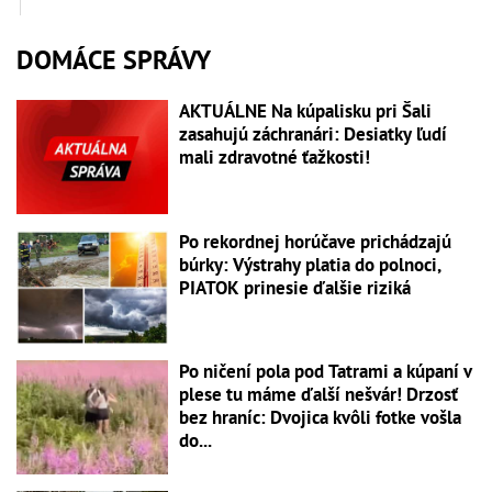
DOMÁCE SPRÁVY
AKTUÁLNE Na kúpalisku pri Šali
zasahujú záchranári: Desiatky ľudí
mali zdravotné ťažkosti!
Po rekordnej horúčave prichádzajú
búrky: Výstrahy platia do polnoci,
PIATOK prinesie ďalšie riziká
Po ničení pola pod Tatrami a kúpaní v
plese tu máme ďalší nešvár! Drzosť
bez hraníc: Dvojica kvôli fotke vošla
do...