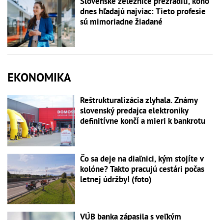
Slovenské železnice prezradili, koho
dnes hľadajú najviac: Tieto profesie
sú mimoriadne žiadané
EKONOMIKA
Reštrukturalizácia zlyhala. Známy
slovenský predajca elektroniky
definitívne končí a mieri k bankrotu
Čo sa deje na diaľnici, kým stojíte v
kolóne? Takto pracujú cestári počas
letnej údržby! (foto)
VÚB banka zápasila s veľkým