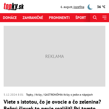
36 °C
6. august
,
Jozefína
DOMÁCE
ZAHRANIČNÉ
PROMINENTI
ŠPORT
ZAUJÍMAV
5.12.2024 8:01
Topky
Kvízy
GASTRONÓMIA Kvízy o jedle a nápojoch
Viete s istotou, čo je ovocie a čo zelenina?
Bežný človek to nevie rozlíšiť! Pri tomto