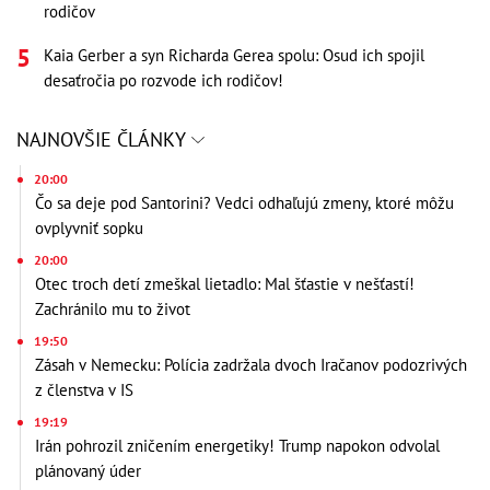
rodičov
Kaia Gerber a syn Richarda Gerea spolu: Osud ich spojil
desaťročia po rozvode ich rodičov!
NAJNOVŠIE ČLÁNKY
20:00
Čo sa deje pod Santorini? Vedci odhaľujú zmeny, ktoré môžu
ovplyvniť sopku
20:00
Otec troch detí zmeškal lietadlo: Mal šťastie v nešťastí!
Zachránilo mu to život
19:50
Zásah v Nemecku: Polícia zadržala dvoch Iračanov podozrivých
z členstva v IS
19:19
Irán pohrozil zničením energetiky! Trump napokon odvolal
plánovaný úder