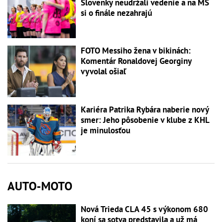
Slovenky neudržali vedenie a na MS
si o finále nezahrajú
FOTO Messiho žena v bikinách:
Komentár Ronaldovej Georginy
vyvolal ošiaľ
Kariéra Patrika Rybára naberie nový
smer: Jeho pôsobenie v klube z KHL
je minulosťou
AUTO-MOTO
Nová Trieda CLA 45 s výkonom 680
koní sa sotva predstavila a už má