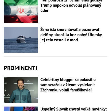
Irán pohrozil zničením energetiky!
Trump napokon odvolal plánovaný
úder
Žena išla šnorchlovať a pozorovať
delfíny, skončila bez nohy! Úlomky
jej tela zostali v mori
PROMINENTI
Celebritný blogger sa pokúsil o
samovraždu v živom vysielaní:
Záchranku volali fanúšikovia!
Úspešný Slovák chystá veľké novinky: