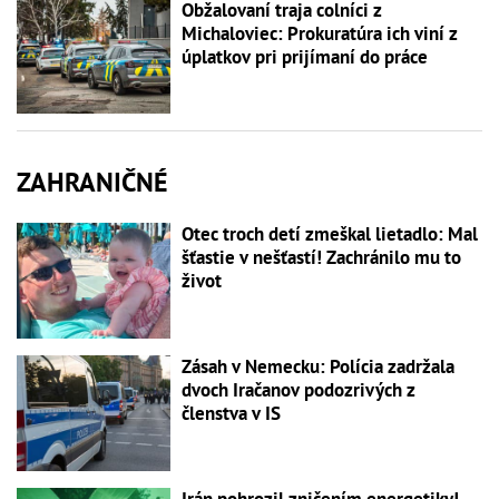
Obžalovaní traja colníci z
Michaloviec: Prokuratúra ich viní z
úplatkov pri prijímaní do práce
ZAHRANIČNÉ
Otec troch detí zmeškal lietadlo: Mal
šťastie v nešťastí! Zachránilo mu to
život
Zásah v Nemecku: Polícia zadržala
dvoch Iračanov podozrivých z
členstva v IS