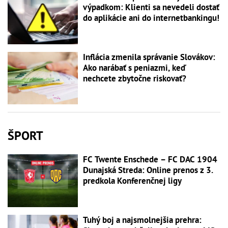
výpadkom: Klienti sa nevedeli dostať
do aplikácie ani do internetbankingu!
Inflácia zmenila správanie Slovákov:
Ako narábať s peniazmi, keď
nechcete zbytočne riskovať?
ŠPORT
FC Twente Enschede – FC DAC 1904
Dunajská Streda: Online prenos z 3.
predkola Konferenčnej ligy
Tuhý boj a najsmolnejšia prehra: