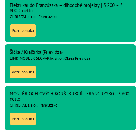
Elektrikár do Francúzska – dlhodobé projekty | 3 200 – 3
800 € netto
CHRISTAL s. r. o., Francúzsko
Pozri ponuku
Šička / Krajčírka (Prievidza)
LIND MOBLER SLOVAKIA, s.r.o., Okres Prievidza
Pozri ponuku
MONTÉR OCEĽOVÝCH KONŠTRUKCIÍ - FRANCÚZSKO - 3 600
netto
CHRISTAL s. r. o., Francúzsko
Pozri ponuku