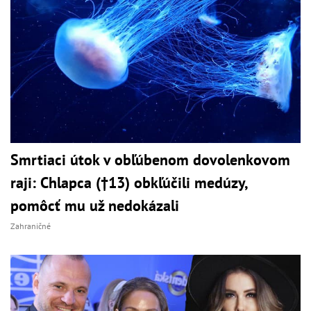
Smrtiaci útok v obľúbenom dovolenkovom
raji: Chlapca (†13) obkľúčili medúzy,
pomôcť mu už nedokázali
Zahraničné