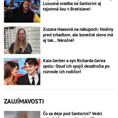
Luxusná svadba na Santorini aj
tajomná šou v Bratislave!
Zuzana Haasová na nákupoch: Hodiny
pred zrkadlom, ale konečné slovo má
aj tak... Náročné!
Kaia Gerber a syn Richarda Gerea
spolu: Osud ich spojil desaťročia po
rozvode ich rodičov!
ZAUJÍMAVOSTI
Čo sa deje pod Santorini? Vedci