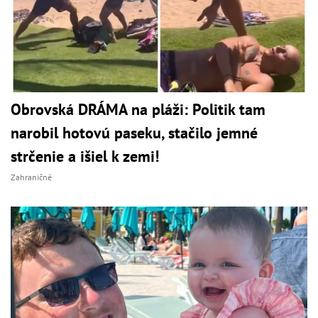
Obrovská DRÁMA na pláži: Politik tam
narobil hotovú paseku, stačilo jemné
strčenie a išiel k zemi!
Zahraničné