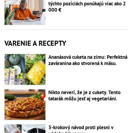
týchto pozíciách ponúkajú viac ako 2
000 €
VARENIE A RECEPTY
Ananásová cuketa na zimu: Perfektná
zaváranina ako stvorená k mäsu.
Nikto neverí, že je z cukety. Tento
tatarák môžu jesť aj vegetariáni.
3-krokový návod proti plesni v