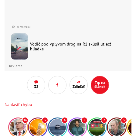
Vodič pod vplyvom drog na R1 skúsil utiecť
hliadke
Reklama
Tip na
32
Zdieľať
článok
Nahlásiť chybu
16
3
4
5
7
3