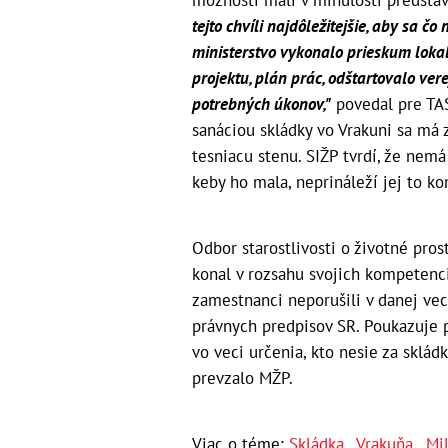
možnosti mali v minulosti predstav
tejto chvíli najdôležitejšie, aby sa čo
ministerstvo vykonalo prieskum lokal
projektu, plán prác, odštartovalo ve
potrebných úkonov,"
povedal pre TAS
sanáciou skládky vo Vrakuni sa má 
tesniacu stenu. SIŽP tvrdí, že nem
keby ho mala, neprináleží jej to k
Odbor starostlivosti o životné pros
konal v rozsahu svojich kompetenc
zamestnanci neporušili v danej ve
právnych predpisov SR. Poukazuje p
vo veci určenia, kto nesie za sklá
prevzalo MŽP.
Viac o téme:
Skládka
,
Vrakuňa
,
Mi