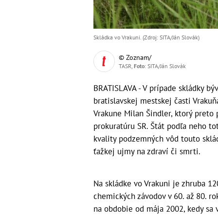
Skládka vo Vrakuni. (Zdroj: SITA/Ján Slovák)
© Zoznam/
TASR,
Foto
: SITA/Ján Slovák
BRATISLAVA - V prípade skládky bý
bratislavskej mestskej časti Vrakuň
Vrakune Milan Šindler, ktorý pret
prokuratúru SR. Štát podľa neho to
kvality podzemných vôd touto sklá
ťažkej ujmy na zdraví či smrti.
Na skládke vo Vrakuni je zhruba 12
chemických závodov v 60. až 80. r
na obdobie od mája 2002, kedy sa 