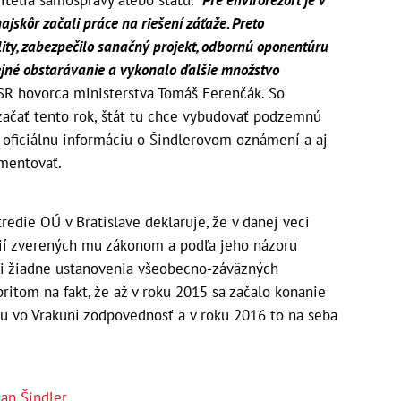
itelia samosprávy alebo štátu.
"Pre envirorezort je v
 najskôr začali práce na riešení záťaže. Preto
ity, zabezpečilo sanačný projekt, odbornú oponentúru
rejné obstarávanie a vykonalo ďalšie množstvo
R hovorca ministerstva Tomáš Ferenčák. So
začať tento rok, štát tu chce vybudovať podzemnú
á oficiálnu informáciu o Šindlerovom oznámení a aj
omentovať.
tredie OÚ v Bratislave deklaruje, že v danej veci
ií zverených mu zákonom a podľa jeho názoru
ci žiadne ustanovenia všeobecno-záväzných
ritom na fakt, že až v roku 2015 sa začalo konanie
dku vo Vrakuni zodpovednosť a v roku 2016 to na seba
lan Šindler