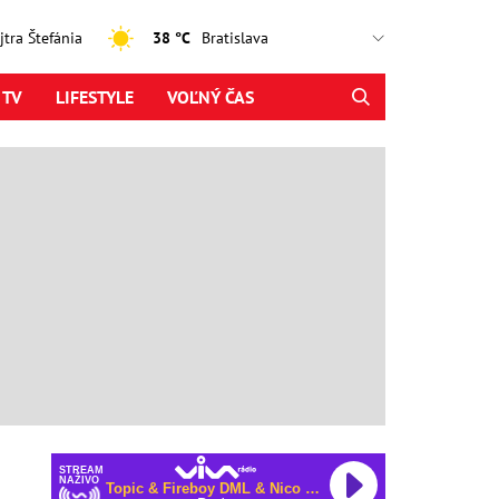
ajtra Štefánia
38 °C
 TV
LIFESTYLE
VOĽNÝ ČAS
STREAM
NAŽIVO
Topic & Fireboy DML & Nico Santos