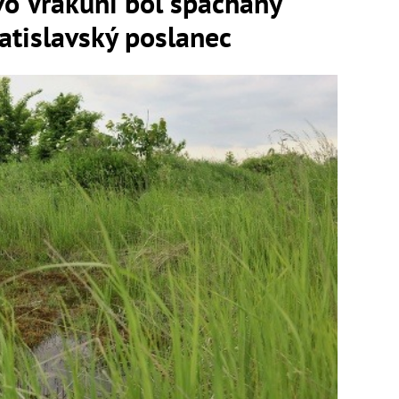
vo Vrakuni bol spáchaný
bratislavský poslanec