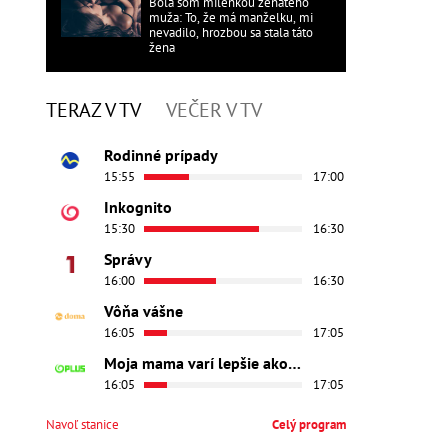
Bola som milenkou ženatého
muža: To, že má manželku, mi
nevadilo, hrozbou sa stala táto
žena
TERAZ V TV
VEČER V TV
Rodinné prípady
15:55
17:00
Inkognito
15:30
16:30
Správy
16:00
16:30
Vôňa vášne
16:05
17:05
Moja mama varí lepšie ako tvoja
16:05
17:05
Navoľ stanice
Celý program