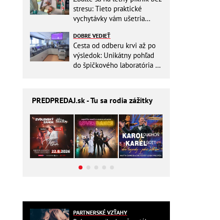
stresu: Tieto praktické
vychytávky vám ušetria
miesto v batohu!
DOBRE VEDIEŤ
Cesta od odberu krvi až po
výsledok: Unikátny pohľad
do špičkového laboratória na
Slovensku
PREDPREDAJ
.sk - Tu sa rodia zážitky
PARTNERSKÉ VZŤAHY