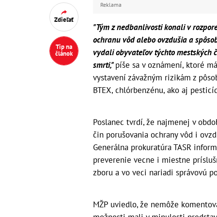
Reklama
Zdieľať
"Tým z nedbanlivosti konali v rozpo
ochranu vôd alebo ovzdušia a spôsobi
Tip na
vydali obyvateľov týchto mestských 
článok
smrti,"
píše sa v oznámení, ktoré má
vystavení závažným rizikám z pôso
BTEX, chlórbenzénu, ako aj pesticíd
Poslanec tvrdí, že najmenej v obdo
čin porušovania ochrany vôd i ovzd
Generálna prokuratúra TASR inform
preverenie vecne i miestne príslu
zboru a vo veci nariadi správovú p
MŽP uviedlo, že nemôže komentovať