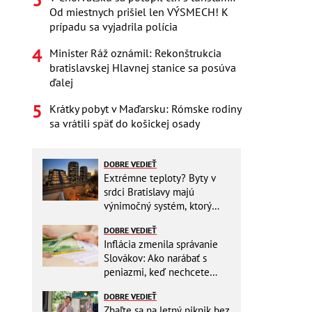
Od miestnych prišiel len VÝSMECH! K
prípadu sa vyjadrila polícia
Minister Ráž oznámil: Rekonštrukcia
bratislavskej Hlavnej stanice sa posúva
ďalej
Krátky pobyt v Maďarsku: Rómske rodiny
sa vrátili späť do košickej osady
DOBRE VEDIEŤ
Extrémne teploty? Byty v
srdci Bratislavy majú
výnimočný systém, ktorý
ešte aj šetrí náklady
DOBRE VEDIEŤ
Inflácia zmenila správanie
Slovákov: Ako narábať s
peniazmi, keď nechcete
zbytočne riskovať?
DOBRE VEDIEŤ
Zbaľte sa na letný piknik bez