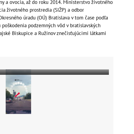
iny a ovocia, až do roku 2014. Ministerstvo životného
cia životného prostredia (SIŽP) a odbor
e Okresného úradu (OÚ) Bratislava v tom čase podľa
u poškodenia podzemných vôd v bratislavských
ajské Biskupice a Ružinov znečisťujúcimi látkami