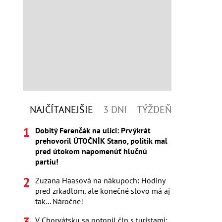
NAJČÍTANEJŠIE
3 DNI
TÝŽDEŇ
Dobitý Ferenčák na ulici: Prvýkrát
prehovoril ÚTOČNÍK Stano, politik mal
pred útokom napomenúť hlučnú
partiu!
Zuzana Haasová na nákupoch: Hodiny
pred zrkadlom, ale konečné slovo má aj
tak... Náročné!
V Chorvátsku sa potopil čln s turistami: