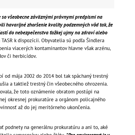
re so všeobecne záväznými právnymi predpismi na
li havarijné zhoršenie kvality podzemných vôd tak, že
častí do nebezpečenstva ťažkej ujmy na zdraví alebo
 TASR k dispozícii. Obyvatelia sú podľa Šindlera
benia viacerých kontaminantov hlavne však arzénu,
ov či herbicídov.
bí od mája 2002 do 2014 bol tak spáchaný trestný
ušia a taktiež trestný čin všeobecného ohrozenia.
ovala, že toto oznámenie obratom postúpi na
šnej okresnej prokuratúre a orgánom policajného
ovinnosť až do jej meritórneho ukončenia.
 podnety na generálnu prokuratúru a ani to, aké