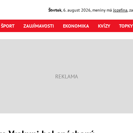
Štvrtok
,
6. august
2026
,
meniny má
Jozefína
, z
ŠPORT
ZAUJÍMAVOSTI
EKONOMIKA
KVÍZY
TOPKY