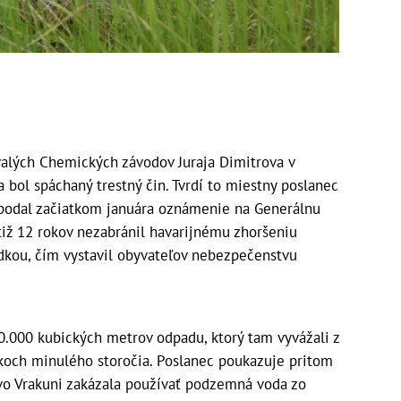
valých Chemických závodov Juraja Dimitrova v
a bol spáchaný trestný čin. Tvrdí to miestny poslanec
o podal začiatkom januára oznámenie na Generálnu
tiž 12 rokov nezabránil havarijnému zhoršeniu
dkou, čím vystavil obyvateľov nebezpečenstvu
0.000 kubických metrov odpadu, ktorý tam vyvážali z
okoch minulého storočia. Poslanec poukazuje pritom
vo Vrakuni zakázala používať podzemná voda zo