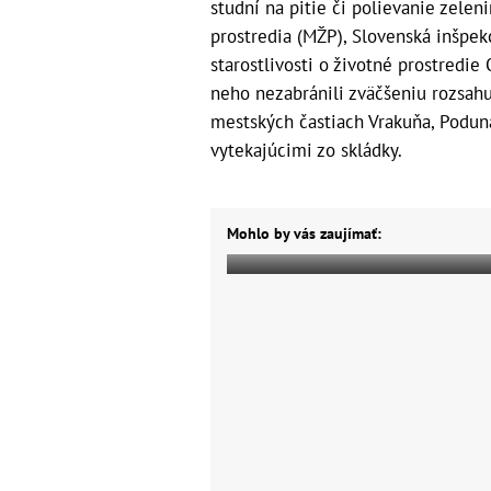
studní na pitie či polievanie zelen
prostredia (MŽP), Slovenská inšpek
starostlivosti o životné prostredi
neho nezabránili zväčšeniu rozsah
mestských častiach Vrakuňa, Podun
vytekajúcimi zo skládky.
Mohlo by vás zaujímať: