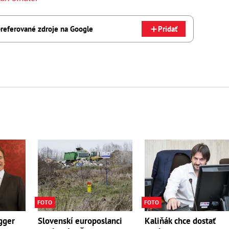
referované zdroje na Google
Pridať
FOTO
FOTO
gger
Slovenskí europoslanci
Kaliňák chce dostať