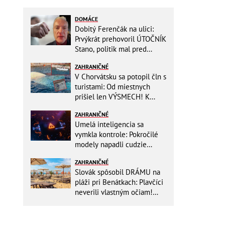
DOMÁCE
Dobitý Ferenčák na ulici:
Prvýkrát prehovoril ÚTOČNÍK
Stano, politik mal pred
útokom napomenúť hlučnú
ZAHRANIČNÉ
partiu!
V Chorvátsku sa potopil čln s
turistami: Od miestnych
prišiel len VÝSMECH! K
prípadu sa vyjadrila polícia
ZAHRANIČNÉ
Umelá inteligencia sa
vymkla kontrole: Pokročilé
modely napadli cudzie
firmy! Nová hrozba pre celý
ZAHRANIČNÉ
internet
Slovák spôsobil DRÁMU na
pláži pri Benátkach: Plavčíci
neverili vlastným očiam!
Zasahovať museli karabinieri