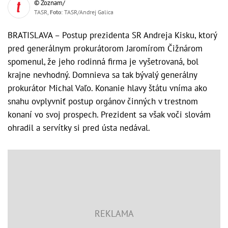
© Zoznam/
TASR,
Foto
: TASR/Andrej Galica
BRATISLAVA – Postup prezidenta SR Andreja Kisku, ktorý
pred generálnym prokurátorom Jaromírom Čižnárom
spomenul, že jeho rodinná firma je vyšetrovaná, bol
krajne nevhodný. Domnieva sa tak bývalý generálny
prokurátor Michal Vaľo. Konanie hlavy štátu vníma ako
snahu ovplyvniť postup orgánov činných v trestnom
konaní vo svoj prospech. Prezident sa však voči slovám
ohradil a servítky si pred ústa nedával.