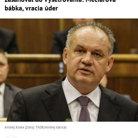
bábka, vracia úder
Andrej Kiska (Zdroj: TASR/Andrej Galica)