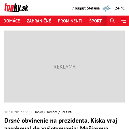
24 °C
7. august
,
Štefánia
DOMÁCE
ZAHRANIČNÉ
PROMINENTI
ŠPORT
ZAUJÍMAV
10.10.2017 13:00
Topky
Domáce
Politika
Drsné obvinenie na prezidenta, Kiska vraj
zasahoval do vyšetrovania: Mečiarova