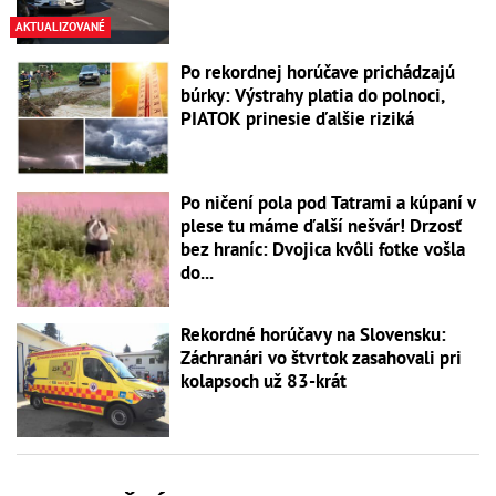
AKTUALIZOVANÉ
Po rekordnej horúčave prichádzajú
búrky: Výstrahy platia do polnoci,
PIATOK prinesie ďalšie riziká
Po ničení pola pod Tatrami a kúpaní v
plese tu máme ďalší nešvár! Drzosť
bez hraníc: Dvojica kvôli fotke vošla
do...
Rekordné horúčavy na Slovensku:
Záchranári vo štvrtok zasahovali pri
kolapsoch už 83-krát