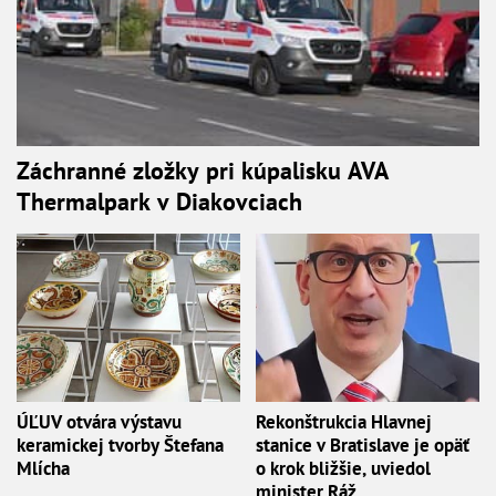
Záchranné zložky pri kúpalisku AVA
Thermalpark v Diakovciach
ÚĽUV otvára výstavu
Rekonštrukcia Hlavnej
keramickej tvorby Štefana
stanice v Bratislave je opäť
Mlícha
o krok bližšie, uviedol
minister Ráž