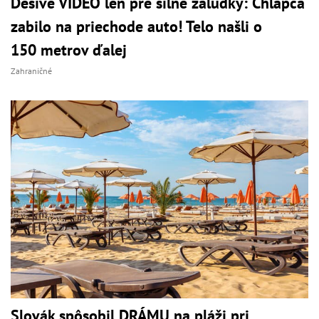
Desivé VIDEO len pre silné žalúdky: Chlapca
zabilo na priechode auto! Telo našli o
150 metrov ďalej
Zahraničné
Slovák spôsobil DRÁMU na pláži pri