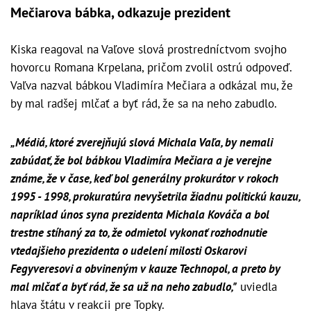
Mečiarova bábka, odkazuje prezident
Kiska reagoval na Vaľove slová prostredníctvom svojho
hovorcu Romana Krpelana, pričom zvolil ostrú odpoveď.
Vaľva nazval bábkou Vladimíra Mečiara a odkázal mu, že
by mal radšej mlčať a byť rád, že sa na neho zabudlo.
„Médiá, ktoré zverejňujú slová Michala Vaľa, by nemali
zabúdať, že bol bábkou Vladimíra Mečiara a je verejne
známe, že v čase, keď bol generálny prokurátor v rokoch
1995 - 1998, prokuratúra nevyšetrila žiadnu politickú kauzu,
napríklad únos syna prezidenta Michala Kováča a bol
trestne stíhaný za to, že odmietol vykonať rozhodnutie
vtedajšieho prezidenta o udelení milosti Oskarovi
Fegyveresovi a obvineným v kauze Technopol, a preto by
mal mlčať a byť rád, že sa už na neho zabudlo,"
uviedla
hlava štátu v reakcii pre Topky.