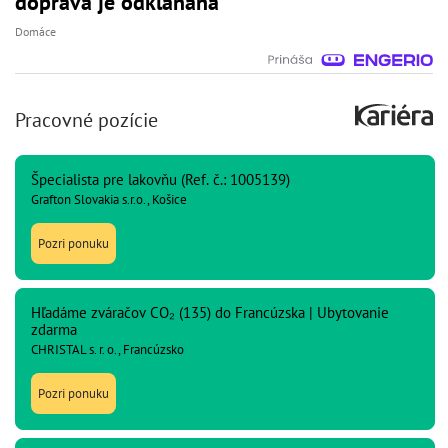
doprava je odklaňaná
Domáce
Pracovné pozície
Špecialista pre lakovňu (Ref. č.: 1005139)
Grafton Slovakia s.r.o., Košice
Pozri ponuku
Hľadáme zváračov CO₂ (135) do Francúzska | Ubytovanie
zdarma
CHRISTAL s. r. o., Francúzsko
Pozri ponuku