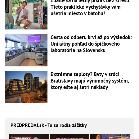
Zbaľte sa na letný piknik bez stresu:
Tieto praktické vychytávky vám
ušetria miesto v batohu!
Cesta od odberu krvi až po výsledok:
Unikátny pohľad do špičkového
laboratória na Slovensku
Extrémne teploty? Byty v srdci
Bratislavy majú výnimočný systém,
ktorý ešte aj šetrí náklady
PREDPREDAJ
.sk - Tu sa rodia zážitky