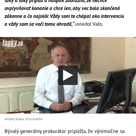
taký a taký prípad a naopak zdôraznil, že nechce
ovplyvňovať konanie a chce len, aby vec bola skončená
zákonne a čo najskôr. Vždy som to chápal ako intervenciu
a vždy som sa voči tomu ohradil,“
uviedol Vaľo.
Andrej Kiska: Fico klame
Bývalý generálny prokurátor pripúšťa, že výnimočne sa