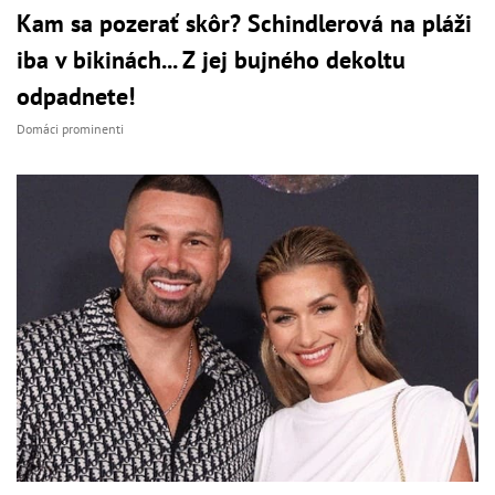
Kam sa pozerať skôr? Schindlerová na pláži
iba v bikinách... Z jej bujného dekoltu
odpadnete!
Domáci prominenti