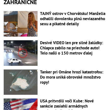
ZAHRANIČNÉ
TAJNÝ ostrov v Chorvátsku! Manželia
odhalili dovolenku plnú neviazaného
sexu a pikatné detaily
Desivé VIDEO len pre silné žalúdky:
Chlapca zabilo na priechode auto!
Telo našli o 150 metrov ďalej
Tanker pri Ománe hrozí katastrofou:
Do mora uniká obrovské množstvo
ropy!
USA pritvrdili voči Kube: Nové
sankcie zasiahli armádnych