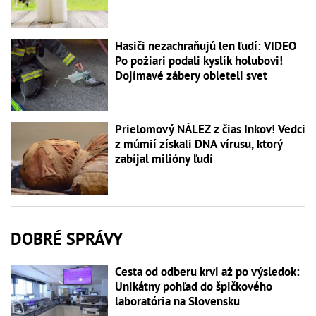
Hasiči nezachraňujú len ľudí: VIDEO
Po požiari podali kyslík holubovi!
Dojímavé zábery obleteli svet
Prielomový NÁLEZ z čias Inkov! Vedci
z múmií získali DNA vírusu, ktorý
zabíjal milióny ľudí
DOBRÉ SPRÁVY
Cesta od odberu krvi až po výsledok:
Unikátny pohľad do špičkového
laboratória na Slovensku