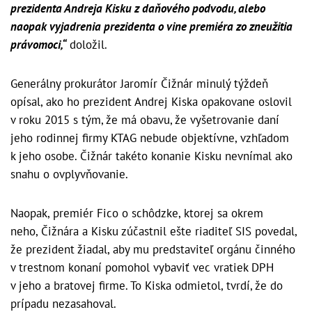
prezidenta Andreja Kisku z daňového podvodu, alebo
naopak vyjadrenia prezidenta o vine premiéra zo zneužitia
právomoci,“
doložil.
Generálny prokurátor Jaromír Čižnár minulý týždeň
opísal, ako ho prezident Andrej Kiska opakovane oslovil
v roku 2015 s tým, že má obavu, že vyšetrovanie daní
jeho rodinnej firmy KTAG nebude objektívne, vzhľadom
k jeho osobe. Čižnár takéto konanie Kisku nevnímal ako
snahu o ovplyvňovanie.
Naopak, premiér Fico o schôdzke, ktorej sa okrem
neho, Čižnára a Kisku zúčastnil ešte riaditeľ SIS povedal,
že prezident žiadal, aby mu predstaviteľ orgánu činného
v trestnom konaní pomohol vybaviť vec vratiek DPH
v jeho a bratovej firme. To Kiska odmietol, tvrdí, že do
prípadu nezasahoval.