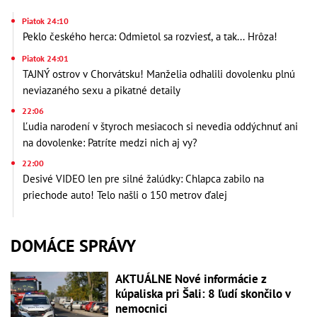
Piatok 24:10
Peklo českého herca: Odmietol sa rozviesť, a tak... Hrôza!
Piatok 24:01
TAJNÝ ostrov v Chorvátsku! Manželia odhalili dovolenku plnú
neviazaného sexu a pikatné detaily
22:06
Ľudia narodení v štyroch mesiacoch si nevedia oddýchnuť ani
na dovolenke: Patríte medzi nich aj vy?
22:00
Desivé VIDEO len pre silné žalúdky: Chlapca zabilo na
priechode auto! Telo našli o 150 metrov ďalej
DOMÁCE SPRÁVY
AKTUÁLNE Nové informácie z
kúpaliska pri Šali: 8 ľudí skončilo v
nemocnici