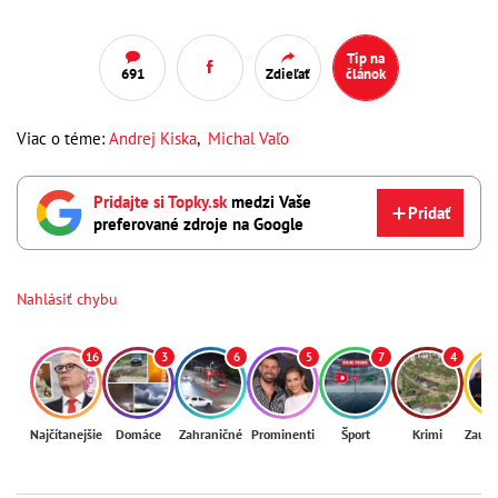
Tip na
691
Zdieľať
článok
Viac o téme:
Andrej Kiska
,
Michal Vaľo
Pridajte si Topky.sk
medzi Vaše
Pridať
preferované zdroje na Google
Nahlásiť chybu
16
3
6
5
7
4
Najčítanejšie
Domáce
Zahraničné
Prominenti
Šport
Krimi
Zaují