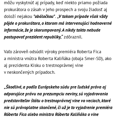
môžu vyskytnúť aj prípady, keď niekto priamo požiada
prokurátora o zásah v jeho prospech a svoju žiadosť aj
doloží nejakou
"obáločkou"
.
„V takom prípade však vždy
pôjde o prokurátora, o ktorom má intervenujúci hodnoverné
informácie, že je skorumpovaný. A nikdy takto nebude
postupovať prezident republiky,“
zdôraznil.
Vaľo zároveň odsúdil výroky premiéra Roberta Fica
a ministra vnútra Roberta Kaliňáka (obaja Smer-SD), ako
aj prezidenta Kisku o trestnoprávnej vine
v neskončených prípadoch.
„Škodlivé, a podľa Európskeho súdu pre ľudské práva aj
odporujúce právu na prezumpciu neviny, sú vyjadrovania
predstaviteľov štátu o trestnoprávnej vine vo veciach, ktoré
nie sú právoplatne skončené, či už je to vyjadrenie premiéra
Róberta Fica alebo ministra Róberta Kaliňáka o vine