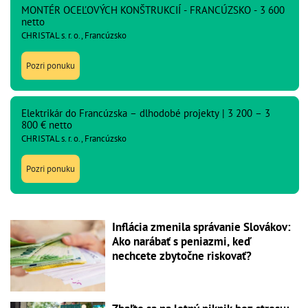
MONTÉR OCEĽOVÝCH KONŠTRUKCIÍ - FRANCÚZSKO - 3 600
netto
CHRISTAL s. r. o., Francúzsko
Pozri ponuku
Elektrikár do Francúzska – dlhodobé projekty | 3 200 – 3
800 € netto
CHRISTAL s. r. o., Francúzsko
Pozri ponuku
Inflácia zmenila správanie Slovákov:
Ako narábať s peniazmi, keď
nechcete zbytočne riskovať?