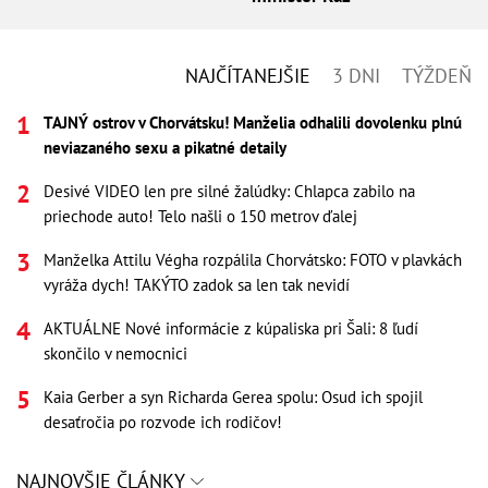
NAJČÍTANEJŠIE
3 DNI
TÝŽDEŇ
TAJNÝ ostrov v Chorvátsku! Manželia odhalili dovolenku plnú
neviazaného sexu a pikatné detaily
Desivé VIDEO len pre silné žalúdky: Chlapca zabilo na
priechode auto! Telo našli o 150 metrov ďalej
Manželka Attilu Végha rozpálila Chorvátsko: FOTO v plavkách
vyráža dych! TAKÝTO zadok sa len tak nevidí
AKTUÁLNE Nové informácie z kúpaliska pri Šali: 8 ľudí
skončilo v nemocnici
Kaia Gerber a syn Richarda Gerea spolu: Osud ich spojil
desaťročia po rozvode ich rodičov!
NAJNOVŠIE ČLÁNKY