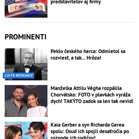
predstaviteľov aj firmy
PROMINENTI
Peklo českého herca: Odmietol sa
rozviesť, a tak... Hrôza!
128 FB INTERAKCIÍ
Manželka Attilu Végha rozpálila
Chorvátsko: FOTO v plavkách vyráža
dych! TAKÝTO zadok sa len tak nevidí
Kaia Gerber a syn Richarda Gerea
spolu: Osud ich spojil desaťročia po
rozvode ich rodičov!