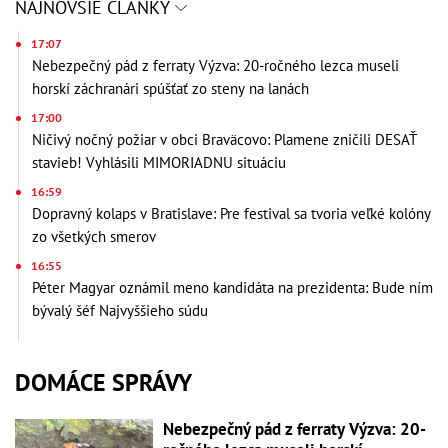
NAJNOVŠIE ČLÁNKY
17:07
Nebezpečný pád z ferraty Výzva: 20-ročného lezca museli
horskí záchranári spúšťať zo steny na lanách
17:00
Ničivý nočný požiar v obci Braväcovo: Plamene zničili DESAŤ
stavieb! Vyhlásili MIMORIADNU situáciu
16:59
Dopravný kolaps v Bratislave: Pre festival sa tvoria veľké kolóny
zo všetkých smerov
16:55
Péter Magyar oznámil meno kandidáta na prezidenta: Bude ním
bývalý šéf Najvyššieho súdu
DOMÁCE SPRÁVY
Nebezpečný pád z ferraty Výzva: 20-