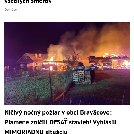
všetkých smerov
Domáce
Ničivý nočný požiar v obci Braväcovo:
Plamene zničili DESAŤ stavieb! Vyhlásili
MIMORIADNU situáciu