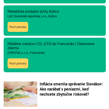
Manažérka predajne (ž/m), Košice
Lidl Slovenská republika, s.r.o., Košice
Pozri ponuku
Hľadáme zváračov CO₂ (135) do Francúzska | Ubytovanie
zdarma
CHRISTAL s. r. o., Francúzsko
Pozri ponuku
Inflácia zmenila správanie Slovákov:
Ako narábať s peniazmi, keď
nechcete zbytočne riskovať?