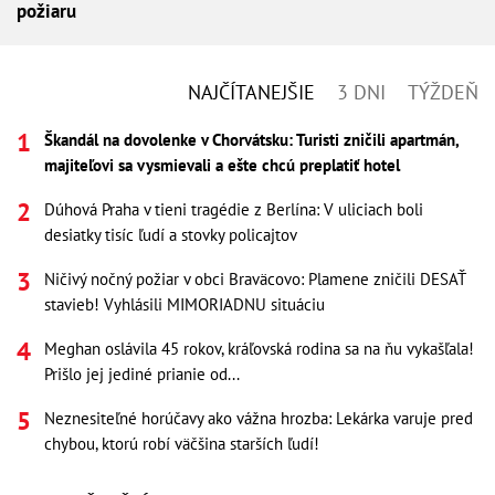
požiaru
NAJČÍTANEJŠIE
3 DNI
TÝŽDEŇ
Škandál na dovolenke v Chorvátsku: Turisti zničili apartmán,
majiteľovi sa vysmievali a ešte chcú preplatiť hotel
Dúhová Praha v tieni tragédie z Berlína: V uliciach boli
desiatky tisíc ľudí a stovky policajtov
Ničivý nočný požiar v obci Braväcovo: Plamene zničili DESAŤ
stavieb! Vyhlásili MIMORIADNU situáciu
Meghan oslávila 45 rokov, kráľovská rodina sa na ňu vykašľala!
Prišlo jej jediné prianie od...
Neznesiteľné horúčavy ako vážna hrozba: Lekárka varuje pred
chybou, ktorú robí väčšina starších ľudí!