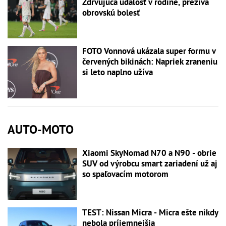
Zdrvujúca udalosť v rodine, prežíva
obrovskú bolesť
FOTO Vonnová ukázala super formu v
červených bikinách: Napriek zraneniu
si leto naplno užíva
AUTO-MOTO
Xiaomi SkyNomad N70 a N90 - obrie
SUV od výrobcu smart zariadení už aj
so spaľovacím motorom
TEST: Nissan Micra - Micra ešte nikdy
nebola príjemnejšia