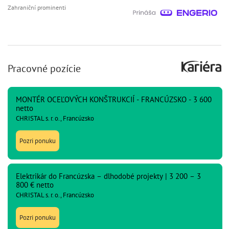
Zahraniční prominenti
Pracovné pozície
MONTÉR OCEĽOVÝCH KONŠTRUKCIÍ - FRANCÚZSKO - 3 600
netto
CHRISTAL s. r. o., Francúzsko
Pozri ponuku
Elektrikár do Francúzska – dlhodobé projekty | 3 200 – 3
800 € netto
CHRISTAL s. r. o., Francúzsko
Pozri ponuku