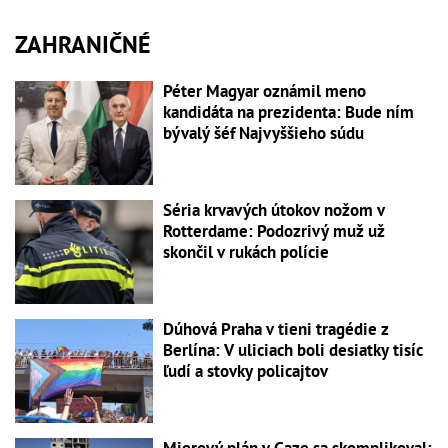
ZAHRANIČNÉ
Péter Magyar oznámil meno
kandidáta na prezidenta: Bude ním
bývalý šéf Najvyššieho súdu
Séria krvavých útokov nožom v
Rotterdame: Podozrivý muž už
skončil v rukách polície
Dúhová Praha v tieni tragédie z
Berlína: V uliciach boli desiatky tisíc
ľudí a stovky policajtov
Mierový plán v Gaze sa skomplikoval: