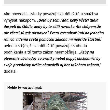
Ako povedala, sviatky považuje za dôležité a snaží sa
vyhýbať nákupom.
„Bola by som rada, keby všetci ľudia
dospeli do štádia, kedy by to cítili rovnako. Ale chápem, že
nie všetci sú tak nastavení. Preto vtesnávať ľudí do jedného
rámca videnia sveta pomocou zákona mi nepríde šťastné,“
uviedla s tým, že za dôležitú považuje slobodu
podnikania a tú tento zákon neumožňuje.
„Keby na
otvorenie obchodov vo sviatky nebol dopyt, obchodníci by
svoje prevádzky určite obmedzili aj bez takéhoto zákona,“
dodala.
Mohlo by vás zaujímať: