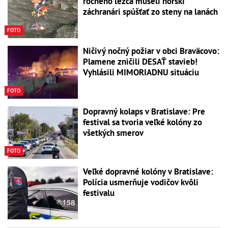
ročného lezca museli horskí
záchranári spúšťať zo steny na lanách
FOTO
Ničivý nočný požiar v obci Braväcovo:
Plamene zničili DESAŤ stavieb!
Vyhlásili MIMORIADNU situáciu
FOTO
Dopravný kolaps v Bratislave: Pre
festival sa tvoria veľké kolóny zo
všetkých smerov
FOTO
Veľké dopravné kolóny v Bratislave:
Polícia usmerňuje vodičov kvôli
festivalu