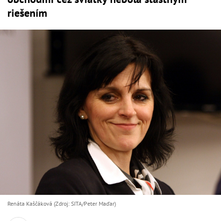
riešením
Renáta Kaščáková (Zdroj: SITA/Peter Maďar)