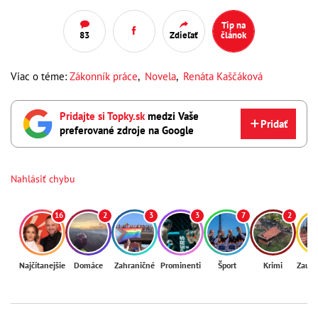
Tip na
83
Zdieľať
článok
Viac o téme:
Zákonník práce
,
Novela
,
Renáta Kaščáková
Pridajte si Topky.sk
medzi Vaše
Pridať
preferované zdroje na Google
Nahlásiť chybu
16
2
3
3
7
2
Najčítanejšie
Domáce
Zahraničné
Prominenti
Šport
Krimi
Zaují