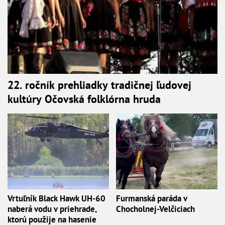
22. ročník prehliadky tradičnej ľudovej
kultúry Očovská folklórna hruda
Vrtuľník Black Hawk UH-60
Furmanská paráda v
naberá vodu v priehrade,
Chocholnej-Velčiciach
ktorú použije na hasenie