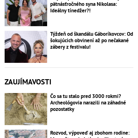
pätnásťročného syna Nikolasa:
Ideálny tínedžer?!
Týždeň od škandálu Gáboríkovcov: Od
šokujúcich obvinení až po nečakané
zábery z festivalu!
ZAUJÍMAVOSTI
Čo sa tu stalo pred 3000 rokmi?
Archeológovia narazili na záhadné
pozostatky
Rozvod, výpoveď aj zbohom rodine: