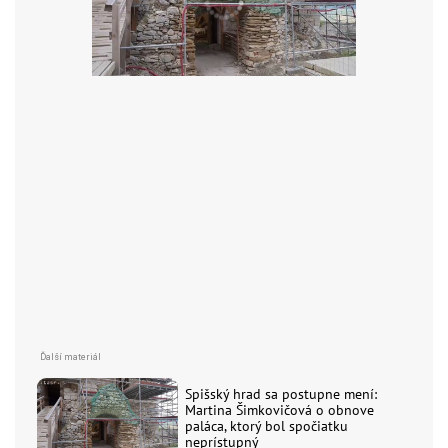
Spišský hrad sa postupne mení:
Martina Šimkovičová o obnove
paláca, ktorý bol spočiatku
neprístupný