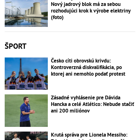
Nový jadrový blok má za sebou
rozhodujúci krok k výrobe elektriny
(foto)
ŠPORT
Česko cíti obrovskú krivdu:
Kontroverzná diskvalifikácia, po
ktorej ani nemohlo podať protest
Zásadné vyhlásenie pre Dávida
Hancka a celé Atlético: Nebude stačiť
ani 200 miliónov
Krutá správa pre Lionela Messiho: