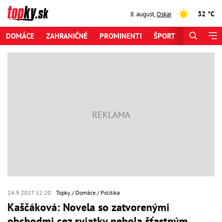
32 °C
8. august
,
Oskar
DOMÁCE
ZAHRANIČNÉ
PROMINENTI
ŠPORT
ZAUJÍMAV
24.9.2017 12:20
Topky
Domáce
Politika
Kaščáková: Novela so zatvorenými
obchodmi cez sviatky nebola šťastným