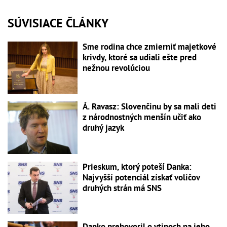
SÚVISIACE ČLÁNKY
Sme rodina chce zmierniť majetkové
krivdy, ktoré sa udiali ešte pred
nežnou revolúciou
Á. Ravasz: Slovenčinu by sa mali deti
z národnostných menšín učiť ako
druhý jazyk
Prieskum, ktorý poteší Danka:
Najvyšší potenciál získať voličov
druhých strán má SNS
Danko prehovoril o vtipoch na jeho