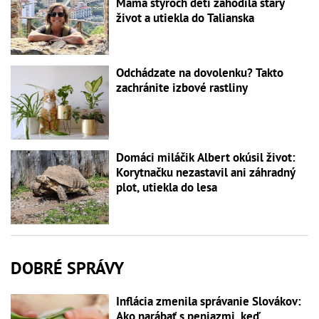
Mama štyroch detí zahodila starý
život a utiekla do Talianska
Odchádzate na dovolenku? Takto
zachránite izbové rastliny
Domáci miláčik Albert okúsil život:
Korytnačku nezastavil ani záhradný
plot, utiekla do lesa
DOBRÉ SPRÁVY
Inflácia zmenila správanie Slovákov:
Ako narábať s peniazmi, keď