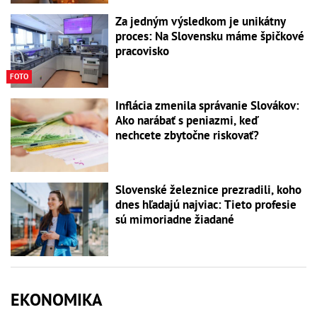
Za jedným výsledkom je unikátny
proces: Na Slovensku máme špičkové
pracovisko
FOTO
Inflácia zmenila správanie Slovákov:
Ako narábať s peniazmi, keď
nechcete zbytočne riskovať?
Slovenské železnice prezradili, koho
dnes hľadajú najviac: Tieto profesie
sú mimoriadne žiadané
EKONOMIKA