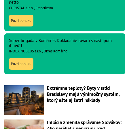
netto
CHRISTAL s. r. o., Francúzsko
Pozri ponuku
Super brigáda v Komárne: Dokladanie tovaru s nástupom
ihneď !
INDEX NOSLUŠ s.r.o., Okres Komárno
Pozri ponuku
Extrémne teploty? Byty v srdci
Bratislavy majú výnimočný systém,
ktorý ešte aj šetrí náklady
Inflácia zmenila správanie Slovákov:
Ako narábať s peniazmi, keď