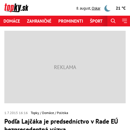
21 °C
8. august
,
Oskar
DOMÁCE
ZAHRANIČNÉ
PROMINENTI
ŠPORT
ZAUJÍMAV
1.7.2015 16:16
Topky
Domáce
Politika
Podľa Lajčáka je predsedníctvo v Rade EÚ
bezprecedentná výzva