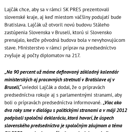
Lajčák chce, aby sa v rámci SK PRES prezentovali
slovenské kraje, aj keď miestom väčšiny podujatí bude
Bratislava. Lajčák už otvoril novú budovu Stáleho
zastúpenia Slovenska v Bruseli, ktorú si Slovensko
prenajalo, keďže pôvodná budova bola v nevyhovujúcom
stave. Ministerstvo v rámci príprav na predsedníctvo
zvyšuje aj počty diplomatov na 217.
„Na 90 percent už máme definovaný základný kalendár
ministerských aj pracovných stretnutí v Bratislave aj v
Bruseli,“
uviedol Lajčák a dodal, že o prípravách
predsedníctva rokuje aj s parlamentnými stranami, aby
boli o prípravách predsedníctva informované.
„Viac ako
dva roky sme v dialógu s politickými stranami a v máji 2012
podpísali spoločnú deklaráciu, ktorá hovorí, že úspech
slovenského predsedníctva je spoločným záujmom a téma