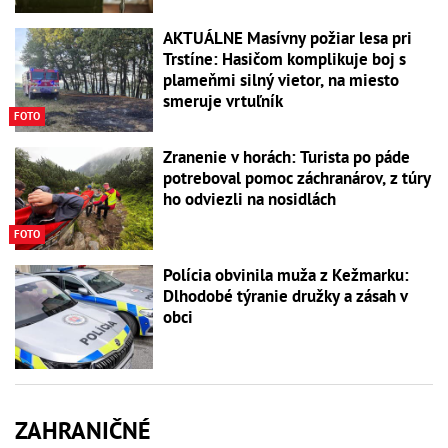
AKTUÁLNE Masívny požiar lesa pri
Trstíne: Hasičom komplikuje boj s
plameňmi silný vietor, na miesto
smeruje vrtuľník
FOTO
Zranenie v horách: Turista po páde
potreboval pomoc záchranárov, z túry
ho odviezli na nosidlách
FOTO
Polícia obvinila muža z Kežmarku:
Dlhodobé týranie družky a zásah v
obci
ZAHRANIČNÉ