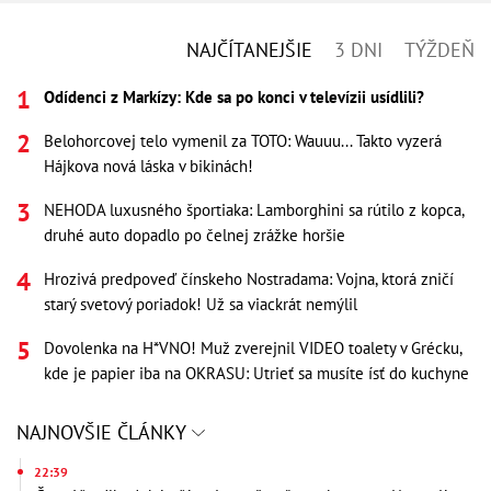
NAJČÍTANEJŠIE
3 DNI
TÝŽDEŇ
Odídenci z Markízy: Kde sa po konci v televízii usídlili?
Belohorcovej telo vymenil za TOTO: Wauuu... Takto vyzerá
Hájkova nová láska v bikinách!
NEHODA luxusného športiaka: Lamborghini sa rútilo z kopca,
druhé auto dopadlo po čelnej zrážke horšie
Hrozivá predpoveď čínskeho Nostradama: Vojna, ktorá zničí
starý svetový poriadok! Už sa viackrát nemýlil
Dovolenka na H*VNO! Muž zverejnil VIDEO toalety v Grécku,
kde je papier iba na OKRASU: Utrieť sa musíte ísť do kuchyne
NAJNOVŠIE ČLÁNKY
22:39