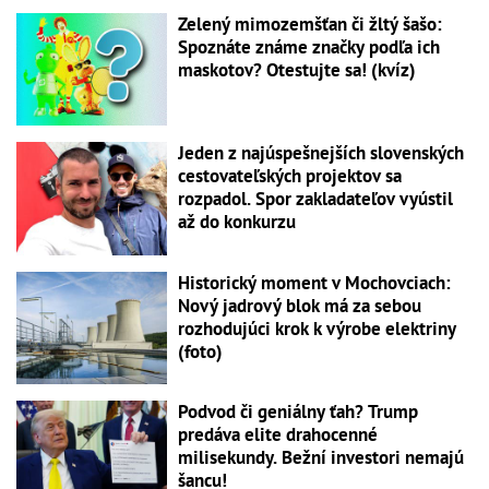
Zelený mimozemšťan či žltý šašo:
Spoznáte známe značky podľa ich
maskotov? Otestujte sa! (kvíz)
Jeden z najúspešnejších slovenských
cestovateľských projektov sa
rozpadol. Spor zakladateľov vyústil
až do konkurzu
Historický moment v Mochovciach:
Nový jadrový blok má za sebou
rozhodujúci krok k výrobe elektriny
(foto)
Podvod či geniálny ťah? Trump
predáva elite drahocenné
milisekundy. Bežní investori nemajú
šancu!