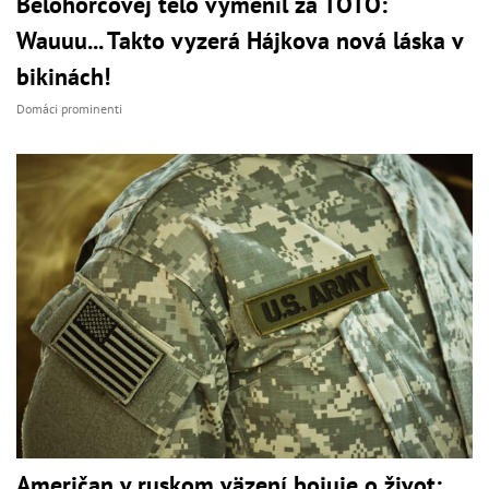
Belohorcovej telo vymenil za TOTO:
Wauuu... Takto vyzerá Hájkova nová láska v
bikinách!
Domáci prominenti
Američan v ruskom väzení bojuje o život: