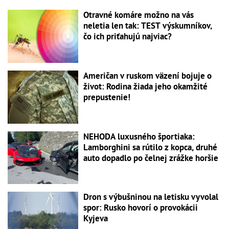
Otravné komáre možno na vás
neletia len tak: TEST výskumníkov,
čo ich priťahujú najviac?
Američan v ruskom väzení bojuje o
život: Rodina žiada jeho okamžité
prepustenie!
NEHODA luxusného športiaka:
Lamborghini sa rútilo z kopca, druhé
auto dopadlo po čelnej zrážke horšie
Dron s výbušninou na letisku vyvolal
spor: Rusko hovorí o provokácii
Kyjeva