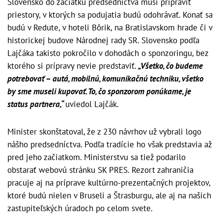
Slovensko do začiatku predsedníctva musí pripraviť
priestory, v ktorých sa podujatia budú odohrávať. Konať sa
budú v Redute, v hoteli Bôrik, na Bratislavskom hrade či v
historickej budove Národnej rady SR. Slovensko podľa
Lajčáka takisto pokročilo v dohodách o sponzoringu, bez
ktorého si prípravy nevie predstaviť.
„Všetko, čo budeme
potrebovať – autá, mobilnú, komunikačnú techniku, všetko
by sme museli kupovať. To, čo sponzorom ponúkame, je
status partnera,“
uviedol Lajčák.
Minister skonštatoval, že z 230 návrhov už vybrali logo
nášho predsedníctva. Podľa tradície ho však predstavia až
pred jeho začiatkom. Ministerstvu sa tiež podarilo
obstarať webovú stránku SK PRES. Rezort zahraničia
pracuje aj na príprave kultúrno-prezentačných projektov,
ktoré budú nielen v Bruseli a Štrasburgu, ale aj na našich
zastupiteľských úradoch po celom svete.