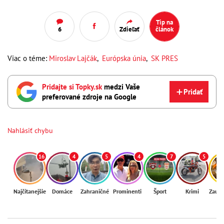
Tip na
6
Zdieľať
článok
Viac o téme:
Miroslav Lajčák
,
Európska únia
,
SK PRES
Pridajte si Topky.sk
medzi Vaše
Pridať
preferované zdroje na Google
Nahlásiť chybu
16
4
5
4
7
5
Najčítanejšie
Domáce
Zahraničné
Prominenti
Šport
Krimi
Zaují