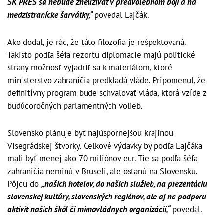
SK PRES sa nebude zneužívať v predvolebnom boji a na
medzistranícke šarvátky,“
povedal Lajčák.
Ako dodal, je rád, že táto filozofia je rešpektovaná.
Takisto podľa šéfa rezortu diplomacie majú politické
strany možnosť vyjadriť sa k materiálom, ktoré
ministerstvo zahraničia predkladá vláde. Pripomenul, že
definitívny program bude schvaľovať vláda, ktorá vzíde z
budúcoročných parlamentných volieb.
Slovensko plánuje byť najúspornejšou krajinou
Visegrádskej štvorky. Celkové výdavky by podľa Lajčáka
mali byť menej ako 70 miliónov eur. Tie sa podľa šéfa
zahraničia neminú v Bruseli, ale ostanú na Slovensku.
Pôjdu do
„našich hotelov, do našich služieb, na prezentáciu
slovenskej kultúry, slovenských regiónov, ale aj na podporu
aktivít našich škôl či mimovládnych organizácií,“
povedal.