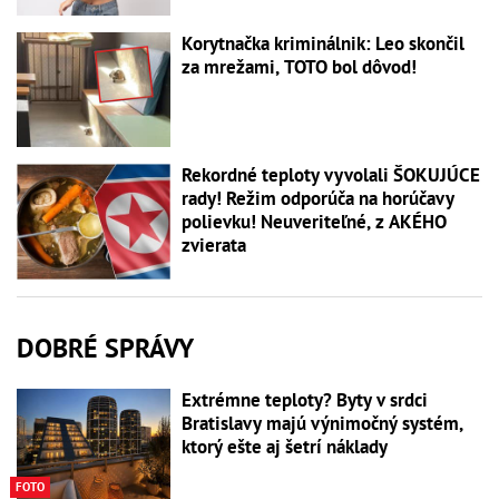
Korytnačka kriminálnik: Leo skončil
za mrežami, TOTO bol dôvod!
Rekordné teploty vyvolali ŠOKUJÚCE
rady! Režim odporúča na horúčavy
polievku! Neuveriteľné, z AKÉHO
zvierata
DOBRÉ SPRÁVY
Extrémne teploty? Byty v srdci
Bratislavy majú výnimočný systém,
ktorý ešte aj šetrí náklady
FOTO