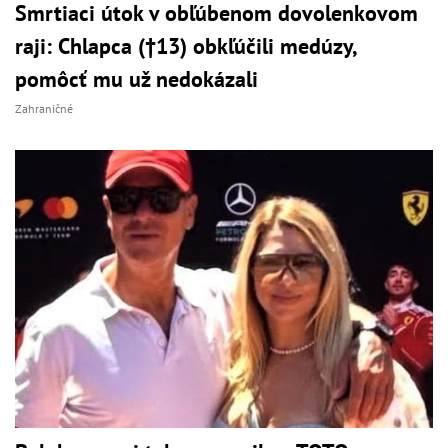
Smrtiaci útok v obľúbenom dovolenkovom
raji: Chlapca (†13) obkľúčili medúzy,
pomôcť mu už nedokázali
Zahraničné