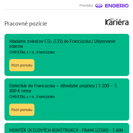
Pracovné pozície
Hľadáme zváračov CO₂ (135) do Francúzska | Ubytovanie
zdarma
CHRISTAL s. r. o., Francúzsko
Pozri ponuku
Elektrikár do Francúzska – dlhodobé projekty | 3 200 – 3
800 € netto
CHRISTAL s. r. o., Francúzsko
Pozri ponuku
MONTÉR OCEĽOVÝCH KONŠTRUKCIÍ - FRANCÚZSKO - 3 600