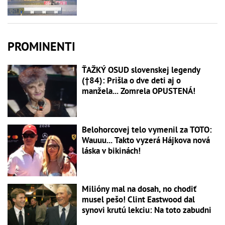
PROMINENTI
ŤAŽKÝ OSUD slovenskej legendy
(†84): Prišla o dve deti aj o
manžela... Zomrela OPUSTENÁ!
Belohorcovej telo vymenil za TOTO:
Wauuu... Takto vyzerá Hájkova nová
láska v bikinách!
Milióny mal na dosah, no chodiť
musel pešo! Clint Eastwood dal
synovi krutú lekciu: Na toto zabudni