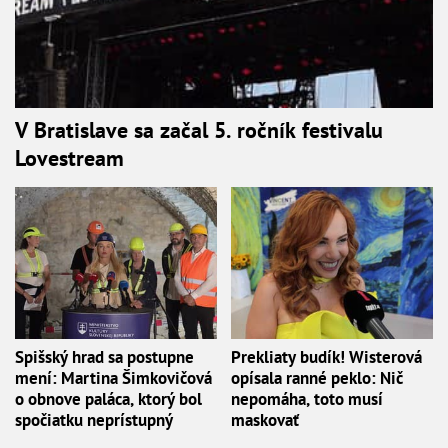
V Bratislave sa začal 5. ročník festivalu
Lovestream
Spišský hrad sa postupne
Prekliaty budík! Wisterová
mení: Martina Šimkovičová
opísala ranné peklo: Nič
o obnove paláca, ktorý bol
nepomáha, toto musí
spočiatku neprístupný
maskovať