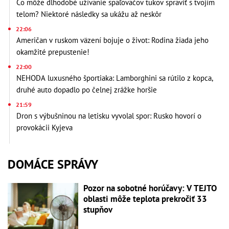
Čo môže dlhodobé užívanie spaľovačov tukov spraviť s tvojím
telom? Niektoré následky sa ukážu až neskôr
22:06
Američan v ruskom väzení bojuje o život: Rodina žiada jeho
okamžité prepustenie!
22:00
NEHODA luxusného športiaka: Lamborghini sa rútilo z kopca,
druhé auto dopadlo po čelnej zrážke horšie
21:59
Dron s výbušninou na letisku vyvolal spor: Rusko hovorí o
provokácii Kyjeva
DOMÁCE SPRÁVY
Pozor na sobotné horúčavy: V TEJTO
oblasti môže teplota prekročiť 33
stupňov