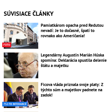
SÚVISIACE ČLÁNKY
Pamiatkárom opacha pred Redutou
nevadí: Je to dočasné, špatí to
rovnako ako Američania!
FOTO
Legendárny Augustín Marián Húska
spomína: Deklarácia spustila delenie
štátu a majetku
Ficova vláda priznala svoje platy: Z
týchto súm a majetkov padnete na
zadok!
752 FB INTERAKCIÍ