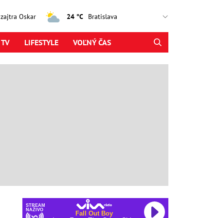
, zajtra Oskar
24 °C
 TV
LIFESTYLE
VOĽNÝ ČAS
STREAM
NAŽIVO
Fall Out Boy