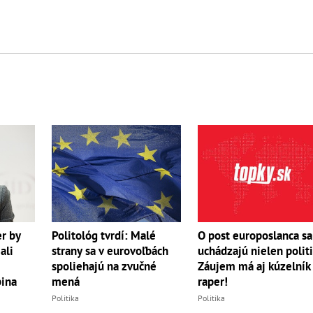
r by
Politológ tvrdí: Malé
O post europoslanca sa
ali
strany sa v eurovoľbách
uchádzajú nielen politi
spoliehajú na zvučné
Záujem má aj kúzelník 
ina
mená
raper!
Politika
Politika