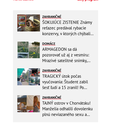
ZAHRANIČNÉ
ŠOKUJÚCE ZISTENIE Známy
reťazec predával rybacie
konzervy, v ktorých chýbali
RYBY! Môžete ich mať doma
DOMÁCE
aj vy
ARMAGEDON sa dá
pozorovať už aj z vesmíru:
Mrazivé satelitné snímky,
rozdiel len pár rokov a po
ZAHRANIČNÉ
vode ani stopy!
TRAGICKÝ útok počas
vyučovania: Študent zabil
šesť ľudí a 15 zranil! Po
útoku spáchal samovraždu
ZAHRANIČNÉ
TAJNÝ ostrov v Chorvátsku!
Manželia odhalili dovolenku
plnú neviazaného sexu a
pikatné detaily