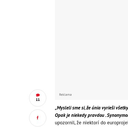
Reklama
11
„Mysleli sme si, že únia vyrieši všet
Opak je niekedy pravdou . Synonymom
upozornil, že niektorí do europroje