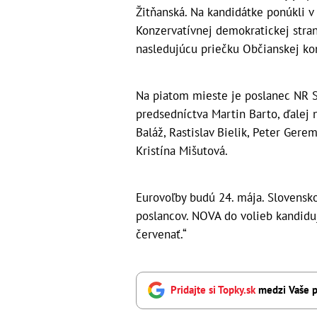
Žitňanská. Na kandidátke ponúkli v
Konzervatívnej demokratickej str
nasledujúcu priečku Občianskej ko
Na piatom mieste je poslanec NR S
predsedníctva Martin Barto, ďalej n
Baláž, Rastislav Bielik, Peter Gere
Kristína Mišutová.
Eurovoľby budú 24. mája. Slovensk
poslancov. NOVA do volieb kandidu
červenať.“
Pridajte si Topky.sk
medzi Vaše p