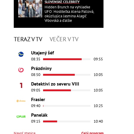
SLOVENSKÉ CELEBRITY
Hidden Brunch na vyhliadke
UFO: Hostiteľka Alena Pallová,
okúzľujúca Jasmina Alagič
Vrbovská a ďalšie
TERAZ V TV
VEČER V TV
Utajený šéf
08:35
09:55
Prázdniny
08:50
10:05
Detektívi zo severu VIII
09:05
10:05
Frasier
09:40
10:25
Panelák
09:15
10:40
Navoľ stanice
Celý program