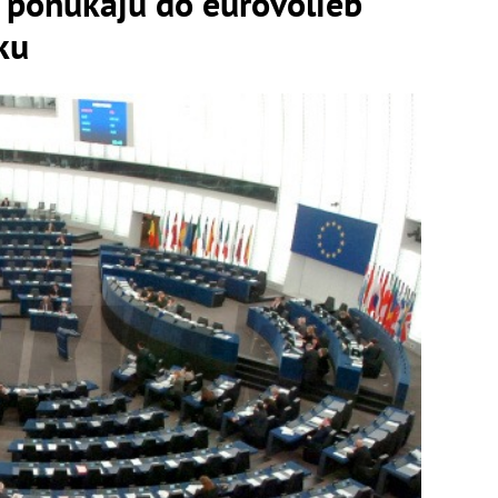
ponúkajú do eurovolieb
ku