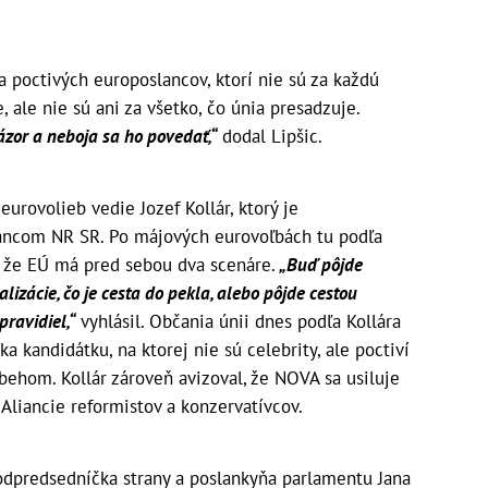
 poctivých europoslancov, ktorí nie sú za každú
 ale nie sú ani za všetko, čo únia presadzuje.
ázor a neboja sa ho povedať,“
dodal Lipšic.
urovolieb vedie Jozef Kollár, ktorý je
ncom NR SR. Po májových eurovoľbách tu podľa
, že EÚ má pred sebou dva scenáre.
„Buď pôjde
alizácie, čo je cesta do pekla, alebo pôjde cestou
ravidiel,“
vyhlásil. Občania únii dnes podľa Kollára
 kandidátku, na ktorej nie sú celebrity, ale poctiví
behom. Kollár zároveň avizoval, že NOVA sa usiluje
 Aliancie reformistov a konzervatívcov.
dpredsedníčka strany a poslankyňa parlamentu Jana