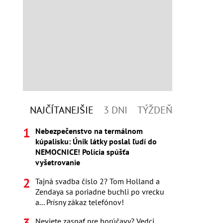
NAJČÍTANEJŠIE
3 DNI
TÝŽDEŇ
Nebezpečenstvo na termálnom
kúpalisku: Únik látky poslal ľudí do
NEMOCNICE! Polícia spúšťa
vyšetrovanie
Tajná svadba číslo 2? Tom Holland a
Zendaya sa poriadne buchli po vrecku
a... Prísny zákaz telefónov!
Neviete zaspať pre horúčavy? Vedci