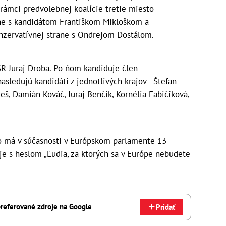
 rámci predvolebnej koalície tretie miesto
ane s kandidátom Františkom Mikloškom a
nzervatívnej strane s Ondrejom Dostálom.
R Juraj Droba. Po ňom kandiduje člen
asledujú kandidáti z jednotlivých krajov - Štefan
meš, Damián Kováč, Juraj Benčík, Kornélia Fabičíková,
o má v súčasnosti v Európskom parlamente 13
je s heslom „Ľudia, za ktorých sa v Európe nebudete
referované zdroje na Google
Pridať