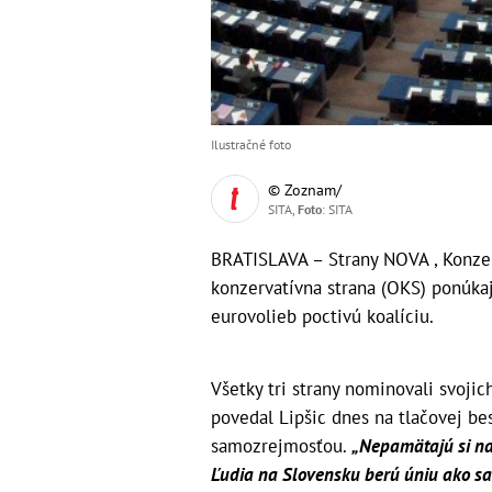
Ilustračné foto
© Zoznam/
SITA,
Foto
: SITA
BRATISLAVA – Strany NOVA , Konzer
konzervatívna strana (OKS) ponúka
eurovolieb poctivú koalíciu.
Všetky tri strany nominovali svoji
povedal Lipšic dnes na tlačovej be
samozrejmosťou.
„Nepamätajú si na
Ľudia na Slovensku berú úniu ako sa