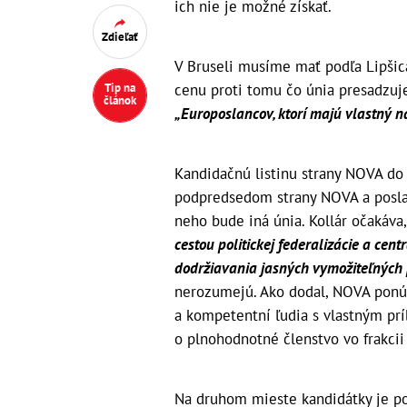
ich nie je možné získať.
Zdieľať
V Bruseli musíme mať podľa Lipšica
cenu proti tomu čo únia presadzuje,
Tip na
článok
„Europoslancov, ktorí majú vlastný n
Kandidačnú listinu strany NOVA do e
podpredsedom strany NOVA a posla
neho bude iná únia. Kollár očakáva
cestou politickej federalizácie a centr
dodržiavania jasných vymožiteľných p
nerozumejú. Ako dodal, NOVA ponúka
a kompetentní ľudia s vlastným prí
o plnohodnotné členstvo vo frakcii
Na druhom mieste kandidátky je po