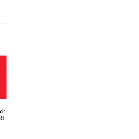
ci:
či