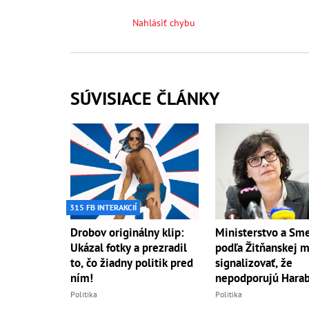
Nahlásiť chybu
SÚVISIACE ČLÁNKY
315 FB INTERAKCIÍ
Drobov originálny klip:
Ministerstvo a Sme
Ukázal fotky a prezradil
podľa Žitňanskej m
to, čo žiadny politik pred
signalizovať, že
ním!
nepodporujú Harab
Politika
Politika