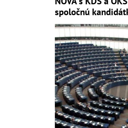
NOVA s KDS a OKS 
spoločnú kandidát