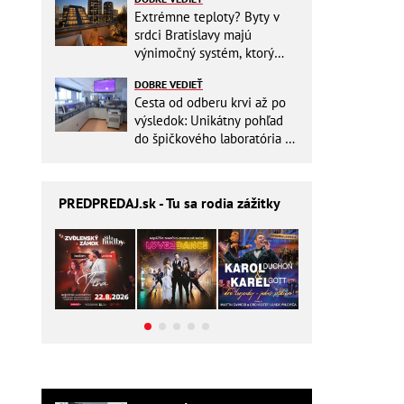
Extrémne teploty? Byty v
srdci Bratislavy majú
výnimočný systém, ktorý
ešte aj šetrí náklady
DOBRE VEDIEŤ
Cesta od odberu krvi až po
výsledok: Unikátny pohľad
do špičkového laboratória na
Slovensku
PREDPREDAJ
.sk - Tu sa rodia zážitky