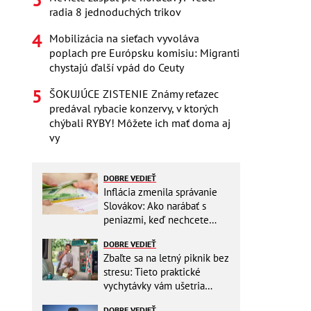
radia 8 jednoduchých trikov
Mobilizácia na sieťach vyvoláva
poplach pre Európsku komisiu: Migranti
chystajú ďalší vpád do Ceuty
ŠOKUJÚCE ZISTENIE Známy reťazec
predával rybacie konzervy, v ktorých
chýbali RYBY! Môžete ich mať doma aj
vy
DOBRE VEDIEŤ
Inflácia zmenila správanie
Slovákov: Ako narábať s
peniazmi, keď nechcete
zbytočne riskovať?
DOBRE VEDIEŤ
Zbaľte sa na letný piknik bez
stresu: Tieto praktické
vychytávky vám ušetria
miesto v batohu!
DOBRE VEDIEŤ