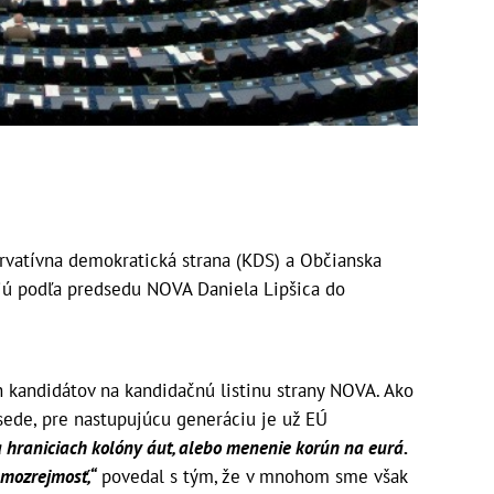
vatívna demokratická strana (KDS) a Občianska
jú podľa predsedu NOVA Daniela Lipšica do
ch kandidátov na kandidačnú listinu strany NOVA. Ako
sede, pre nastupujúcu generáciu je už EÚ
 hraniciach kolóny áut, alebo menenie korún na eurá.
mozrejmosť,“
povedal s tým, že v mnohom sme však