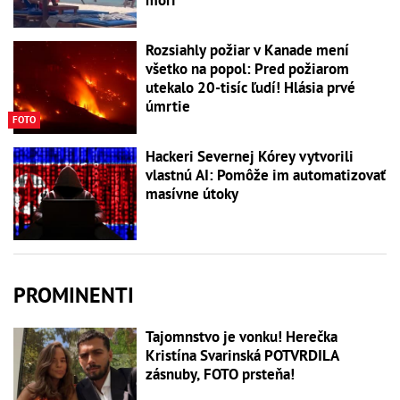
Rozsiahly požiar v Kanade mení
všetko na popol: Pred požiarom
utekalo 20-tisíc ľudí! Hlásia prvé
úmrtie
FOTO
Hackeri Severnej Kórey vytvorili
vlastnú AI: Pomôže im automatizovať
masívne útoky
PROMINENTI
Tajomnstvo je vonku! Herečka
Kristína Svarinská POTVRDILA
zásnuby, FOTO prsteňa!