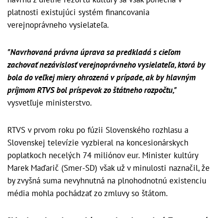
platnosti existujúci systém financovania
verejnoprávneho vysielateľa.
"Navrhovaná právna úprava sa predkladá s cieľom
zachovať nezávislosť verejnoprávneho vysielateľa, ktorá by
bola do veľkej miery ohrozená v prípade, ak by hlavným
príjmom RTVS bol príspevok zo štátneho rozpočtu,"
vysvetľuje ministerstvo.
RTVS v prvom roku po fúzii Slovenského rozhlasu a
Slovenskej televízie vyzbieral na koncesionárskych
poplatkoch necelých 74 miliónov eur. Minister kultúry
Marek Maďarič (Smer-SD) však už v minulosti naznačil, že
by zvyšná suma nevyhnutná na plnohodnotnú existenciu
média mohla pochádzať zo zmluvy so štátom.