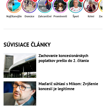
Najčítanejšie
Domáce
Zahraničné
Prominenti
Šport
Krimi
Zaují
SÚVISIACE ČLÁNKY
Zachovanie koncesionárskych
poplatkov prešlo do 2. čítania
Maďarič súhlasí s Mikom: Zvýšenie
koncesií je legitímne