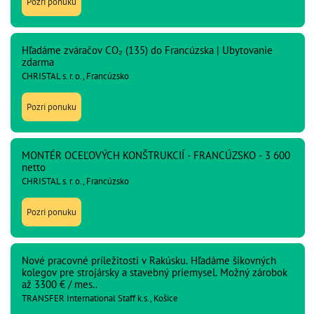
Pozri ponuku
Hľadáme zváračov CO₂ (135) do Francúzska | Ubytovanie
zdarma
CHRISTAL s. r. o., Francúzsko
Pozri ponuku
MONTÉR OCEĽOVÝCH KONŠTRUKCIÍ - FRANCÚZSKO - 3 600
netto
CHRISTAL s. r. o., Francúzsko
Pozri ponuku
Nové pracovné príležitosti v Rakúsku. Hľadáme šikovných
kolegov pre strojársky a stavebný priemysel. Možný zárobok
až 3300 € / mes..
TRANSFER International Staff k.s., Košice