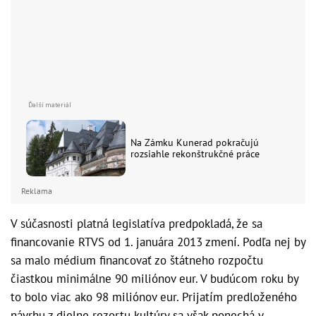
Na Zámku Kunerad pokračujú
rozsiahle rekonštrukčné práce
Reklama
V súčasnosti platná legislatíva predpokladá, že sa
financovanie RTVS od 1. januára 2013 zmení. Podľa nej by
sa malo médium financovať zo štátneho rozpočtu
čiastkou minimálne 90 miliónov eur. V budúcom roku by
to bolo viac ako 98 miliónov eur. Prijatím predloženého
návrhu z dielne rezortu kultúry sa však ponechá v