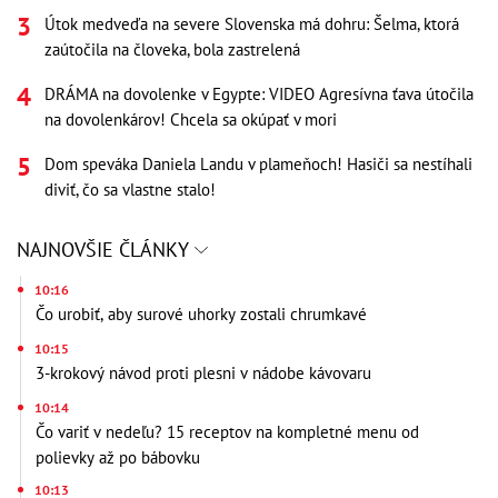
Útok medveďa na severe Slovenska má dohru: Šelma, ktorá
zaútočila na človeka, bola zastrelená
DRÁMA na dovolenke v Egypte: VIDEO Agresívna ťava útočila
na dovolenkárov! Chcela sa okúpať v mori
Dom speváka Daniela Landu v plameňoch! Hasiči sa nestíhali
diviť, čo sa vlastne stalo!
NAJNOVŠIE ČLÁNKY
10:16
Čo urobiť, aby surové uhorky zostali chrumkavé
10:15
3-krokový návod proti plesni v nádobe kávovaru
10:14
Čo variť v nedeľu? 15 receptov na kompletné menu od
polievky až po bábovku
10:13