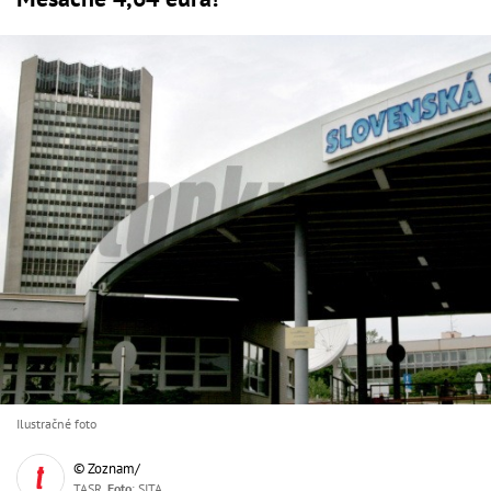
Ilustračné foto
© Zoznam/
TASR,
Foto
: SITA