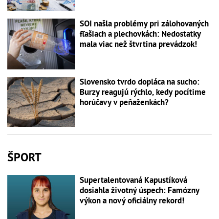
SOI našla problémy pri zálohovaných
fľašiach a plechovkách: Nedostatky
mala viac než štvrtina prevádzok!
Slovensko tvrdo dopláca na sucho:
Burzy reagujú rýchlo, kedy pocítime
horúčavy v peňaženkách?
ŠPORT
Supertalentovaná Kapustíková
dosiahla životný úspech: Famózny
výkon a nový oficiálny rekord!