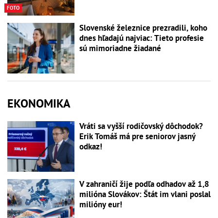
FOTO
Slovenské železnice prezradili, koho
dnes hľadajú najviac: Tieto profesie
sú mimoriadne žiadané
EKONOMIKA
Vráti sa vyšší rodičovský dôchodok?
Erik Tomáš má pre seniorov jasný
odkaz!
V zahraničí žije podľa odhadov až 1,8
milióna Slovákov: Štát im vlani poslal
milióny eur!