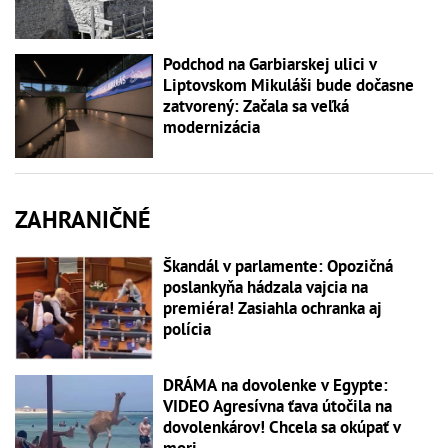
Podchod na Garbiarskej ulici v
Liptovskom Mikuláši bude dočasne
zatvorený: Začala sa veľká
modernizácia
ZAHRANIČNÉ
Škandál v parlamente: Opozičná
poslankyňa hádzala vajcia na
premiéra! Zasiahla ochranka aj
polícia
DRÁMA na dovolenke v Egypte:
VIDEO Agresívna ťava útočila na
dovolenkárov! Chcela sa okúpať v
mori