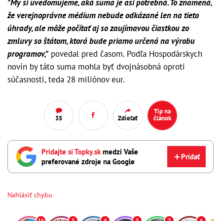
"My si uvedomujeme, aká suma je asi potrebná. To znamená,
že verejnoprávne médium nebude odkázané len na tieto
úhrady, ale môže počítať aj so zaujímavou čiastkou zo
zmluvy so štátom, ktorá bude priamo určená na výrobu
programov,"
povedal pred časom. Podľa Hospodárskych
novín by táto suma mohla byť dvojnásobná oproti
súčasnosti, teda 28 miliónov eur.
Tip na
35
Zdieľať
článok
Pridajte si Topky.sk
medzi Vaše
Pridať
preferované zdroje na Google
Nahlásiť chybu
16
3
4
3
7
6