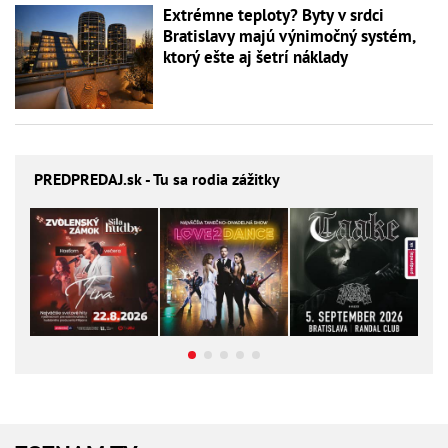
Extrémne teploty? Byty v srdci
Bratislavy majú výnimočný systém,
ktorý ešte aj šetrí náklady
PREDPREDAJ
.sk - Tu sa rodia zážitky