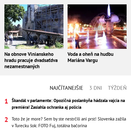
Na obnove Vinianskeho
Voda a oheň na hudbu
hradu pracuje dvadsaťdva
Mariána Vargu
nezamestnaných
NAJČÍTANEJŠIE
3 DNI
TÝŽDEŇ
Škandál v parlamente: Opozičná poslankyňa hádzala vajcia na
premiéra! Zasiahla ochranka aj polícia
Toto že je more? Sem by ste nestrčili ani prst! Slovenka zažila
v Turecku šok: FOTO Fuj, totálna bačorina