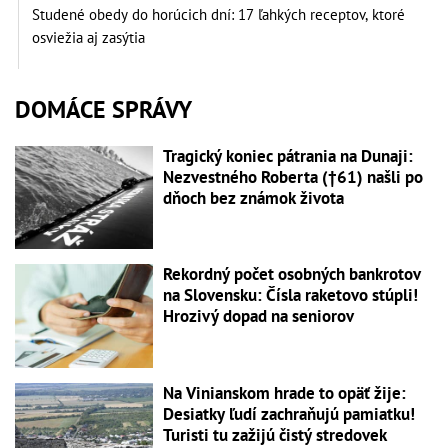
Studené obedy do horúcich dní: 17 ľahkých receptov, ktoré
osviežia aj zasýtia
DOMÁCE SPRÁVY
Tragický koniec pátrania na Dunaji:
Nezvestného Roberta (†61) našli po
dňoch bez známok života
Rekordný počet osobných bankrotov
na Slovensku: Čísla raketovo stúpli!
Hrozivý dopad na seniorov
Na Vinianskom hrade to opäť žije:
Desiatky ľudí zachraňujú pamiatku!
Turisti tu zažijú čistý stredovek