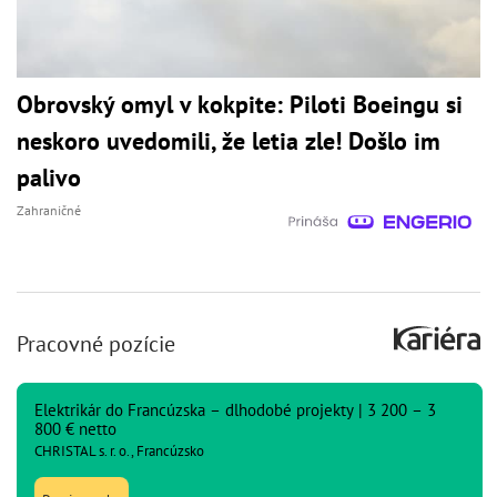
Obrovský omyl v kokpite: Piloti Boeingu si
neskoro uvedomili, že letia zle! Došlo im
palivo
Zahraničné
Pracovné pozície
Elektrikár do Francúzska – dlhodobé projekty | 3 200 – 3
800 € netto
CHRISTAL s. r. o., Francúzsko