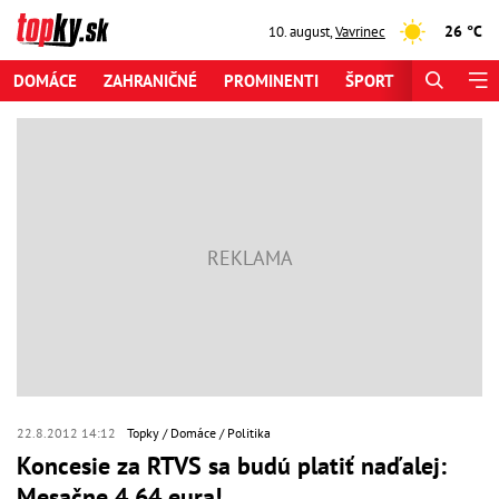
26 °C
10. august
,
Vavrinec
DOMÁCE
ZAHRANIČNÉ
PROMINENTI
ŠPORT
ZAUJÍMAV
22.8.2012 14:12
Topky
Domáce
Politika
Koncesie za RTVS sa budú platiť naďalej:
Mesačne 4,64 eura!