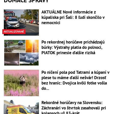
DOMÁCE SPRÁVY
AKTUÁLNE Nové informácie z
kúpaliska pri Šali: 8 ľudí skončilo v
nemocnici
AKTUALIZOVANÉ
Po rekordnej horúčave prichádzajú
búrky: Výstrahy platia do polnoci,
PIATOK prinesie ďalšie riziká
Po ničení pola pod Tatrami a kúpaní v
plese tu máme ďalší nešvár! Drzosť
bez hraníc: Dvojica kvôli fotke vošla
do...
Rekordné horúčavy na Slovensku:
Záchranári vo štvrtok zasahovali pri
kolapsoch už 83-krát