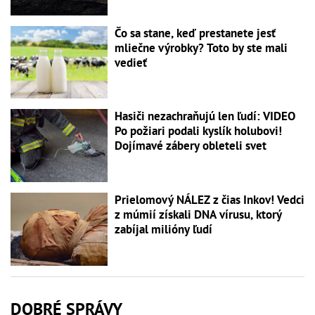
Čo sa stane, keď prestanete jesť
mliečne výrobky? Toto by ste mali
vedieť
Hasiči nezachraňujú len ľudí: VIDEO
Po požiari podali kyslík holubovi!
Dojímavé zábery obleteli svet
Prielomový NÁLEZ z čias Inkov! Vedci
z múmií získali DNA vírusu, ktorý
zabíjal milióny ľudí
DOBRÉ SPRÁVY