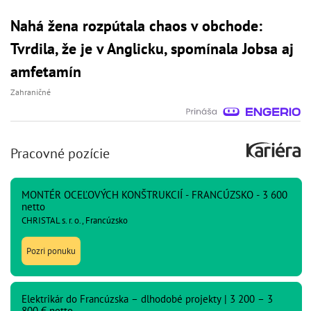
Nahá žena rozpútala chaos v obchode:
Tvrdila, že je v Anglicku, spomínala Jobsa aj
amfetamín
Zahraničné
Pracovné pozície
MONTÉR OCEĽOVÝCH KONŠTRUKCIÍ - FRANCÚZSKO - 3 600
netto
CHRISTAL s. r. o., Francúzsko
Pozri ponuku
Elektrikár do Francúzska – dlhodobé projekty | 3 200 – 3
800 € netto