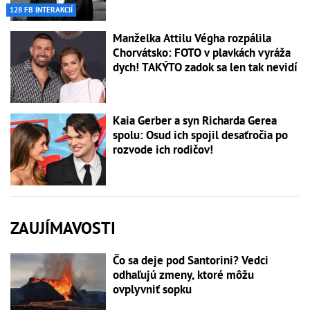
128 FB INTERAKCIÍ
Manželka Attilu Végha rozpálila
Chorvátsko: FOTO v plavkách vyráža
dych! TAKÝTO zadok sa len tak nevidí
Kaia Gerber a syn Richarda Gerea
spolu: Osud ich spojil desaťročia po
rozvode ich rodičov!
ZAUJÍMAVOSTI
Čo sa deje pod Santorini? Vedci
odhaľujú zmeny, ktoré môžu
ovplyvniť sopku