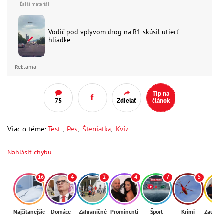
Vodič pod vplyvom drog na R1 skúsil utiecť
hliadke
Reklama
Tip na
75
Zdieľať
článok
Viac o téme:
Test
,
Pes
,
Šteniatka
,
Kvíz
Nahlásiť chybu
16
4
2
4
7
5
Najčítanejšie
Domáce
Zahraničné
Prominenti
Šport
Krimi
Zaují