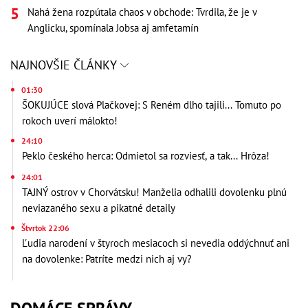
Nahá žena rozpútala chaos v obchode: Tvrdila, že je v
Anglicku, spomínala Jobsa aj amfetamín
NAJNOVŠIE ČLÁNKY
01:30
ŠOKUJÚCE slová Plačkovej: S Reném dlho tajili... Tomuto po
rokoch uverí málokto!
24:10
Peklo českého herca: Odmietol sa rozviesť, a tak... Hrôza!
24:01
TAJNÝ ostrov v Chorvátsku! Manželia odhalili dovolenku plnú
neviazaného sexu a pikatné detaily
Štvrtok 22:06
Ľudia narodení v štyroch mesiacoch si nevedia oddýchnuť ani
na dovolenke: Patríte medzi nich aj vy?