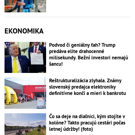
EKONOMIKA
Podvod či geniálny ťah? Trump
predáva elite drahocenné
milisekundy. Bežní investori nemajú
šancu!
Reštrukturalizácia zlyhala. Známy
slovenský predajca elektroniky
definitívne končí a mieri k bankrotu
Čo sa deje na diaľnici, kým stojíte v
kolóne? Takto pracujú cestári počas
letnej údržby! (foto)