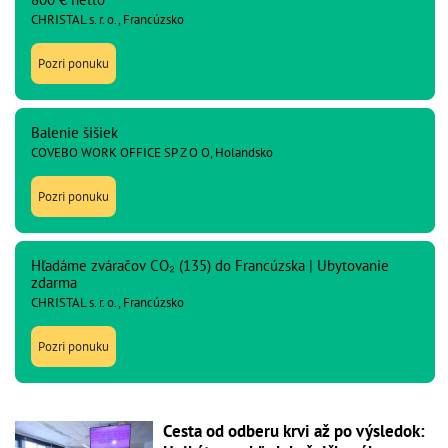
CHRISTAL s. r. o., Francúzsko
Pozri ponuku
Balenie šišiek
COVEBO WORK OFFICE SP Z O O, Holandsko
Pozri ponuku
Hľadáme zváračov CO₂ (135) do Francúzska | Ubytovanie
zdarma
CHRISTAL s. r. o., Francúzsko
Pozri ponuku
Cesta od odberu krvi až po výsledok: