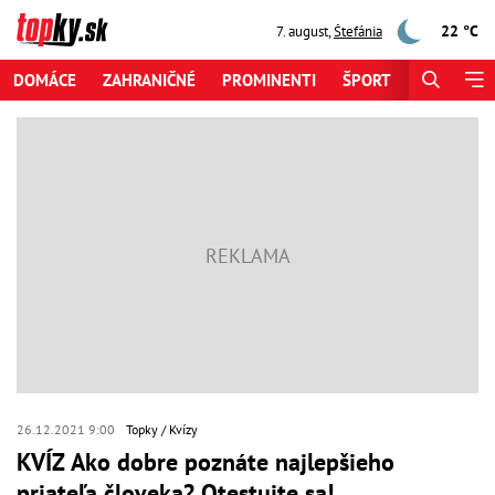
22 °C
7. august
,
Štefánia
DOMÁCE
ZAHRANIČNÉ
PROMINENTI
ŠPORT
ZAUJÍMAV
26.12.2021 9:00
Topky
Kvízy
KVÍZ Ako dobre poznáte najlepšieho
priateľa človeka? Otestujte sa!