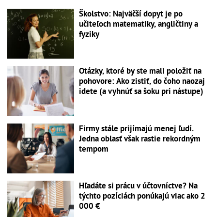
Školstvo: Najväčší dopyt je po
učiteľoch matematiky, angličtiny a
fyziky
Otázky, ktoré by ste mali položiť na
pohovore: Ako zistiť, do čoho naozaj
idete (a vyhnúť sa šoku pri nástupe)
Firmy stále prijímajú menej ľudí.
Jedna oblasť však rastie rekordným
tempom
Hľadáte si prácu v účtovníctve? Na
týchto pozíciách ponúkajú viac ako 2
000 €