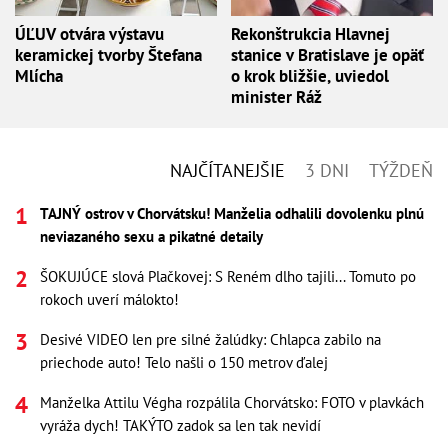
ÚĽUV otvára výstavu
Rekonštrukcia Hlavnej
keramickej tvorby Štefana
stanice v Bratislave je opäť
Mlícha
o krok bližšie, uviedol
minister Ráž
NAJČÍTANEJŠIE
3 DNI
TÝŽDEŇ
TAJNÝ ostrov v Chorvátsku! Manželia odhalili dovolenku plnú
neviazaného sexu a pikatné detaily
ŠOKUJÚCE slová Plačkovej: S Reném dlho tajili... Tomuto po
rokoch uverí málokto!
Desivé VIDEO len pre silné žalúdky: Chlapca zabilo na
priechode auto! Telo našli o 150 metrov ďalej
Manželka Attilu Végha rozpálila Chorvátsko: FOTO v plavkách
vyráža dych! TAKÝTO zadok sa len tak nevidí