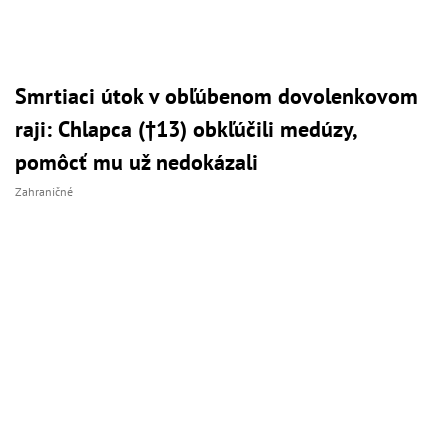
Smrtiaci útok v obľúbenom dovolenkovom
raji: Chlapca (†13) obkľúčili medúzy,
pomôcť mu už nedokázali
Zahraničné