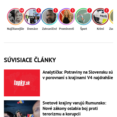
16
3
5
3
7
2
Najčítanejšie
Domáce
Zahraničné
Prominenti
Šport
Krimi
Zaují
SÚVISIACE ČLÁNKY
Analytička: Potraviny na Slovensku sú
v porovnaní s krajinami V4 najdrahšie
Svetové krajiny varujú Rumunsko:
Nové zákony oslabia boj proti
terorizmu a korupcii