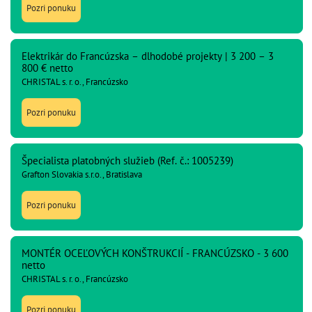
Pozri ponuku
Elektrikár do Francúzska – dlhodobé projekty | 3 200 – 3
800 € netto
CHRISTAL s. r. o., Francúzsko
Pozri ponuku
Špecialista platobných služieb (Ref. č.: 1005239)
Grafton Slovakia s.r.o., Bratislava
Pozri ponuku
MONTÉR OCEĽOVÝCH KONŠTRUKCIÍ - FRANCÚZSKO - 3 600
netto
CHRISTAL s. r. o., Francúzsko
Pozri ponuku