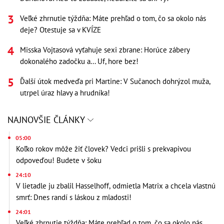
Veľké zhrnutie týždňa: Máte prehľad o tom, čo sa okolo nás
deje? Otestuje sa v KVÍZE
Misska Vojtasová vyťahuje sexi zbrane: Horúce zábery
dokonalého zadočku a... Uf, hore bez!
Ďalší útok medveďa pri Martine: V Sučanoch dohrýzol muža,
utrpel úraz hlavy a hrudníka!
NAJNOVŠIE ČLÁNKY
05:00
Koľko rokov môže žiť človek? Vedci prišli s prekvapivou
odpoveďou! Budete v šoku
24:10
V lietadle ju zbalil Hasselhoff, odmietla Matrix a chcela vlastnú
smrť: Dnes randí s láskou z mladosti!
24:01
Veľké zhrnutie týždňa: Máte prehľad o tom, čo sa okolo nás