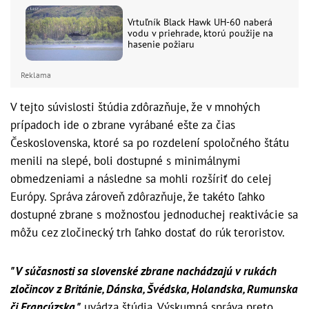
Vrtuľník Black Hawk UH-60 naberá
vodu v priehrade, ktorú použije na
hasenie požiaru
Reklama
V tejto súvislosti štúdia zdôrazňuje, že v mnohých
prípadoch ide o zbrane vyrábané ešte za čias
Československa, ktoré sa po rozdelení spoločného štátu
menili na slepé, boli dostupné s minimálnymi
obmedzeniami a následne sa mohli rozšíriť do celej
Európy. Správa zároveň zdôrazňuje, že takéto ľahko
dostupné zbrane s možnosťou jednoduchej reaktivácie sa
môžu cez zločinecký trh ľahko dostať do rúk teroristov.
"V súčasnosti sa slovenské zbrane nachádzajú v rukách
zločincov z Británie, Dánska, Švédska, Holandska, Rumunska
či Francúzska,"
uvádza štúdia. Výskumná správa preto