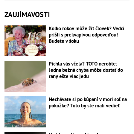
ZAUJÍMAVOSTI
Koľko rokov môže žiť človek? Vedci
prišli s prekvapivou odpoveďou!
Budete v šoku
Pichla vás včela? TOTO nerobte:
Jedna bežná chyba môže dostať do
rany ešte viac jedu
Nechávate si po kúpaní v mori soľ na
pokožke? Toto by ste mali vedieť