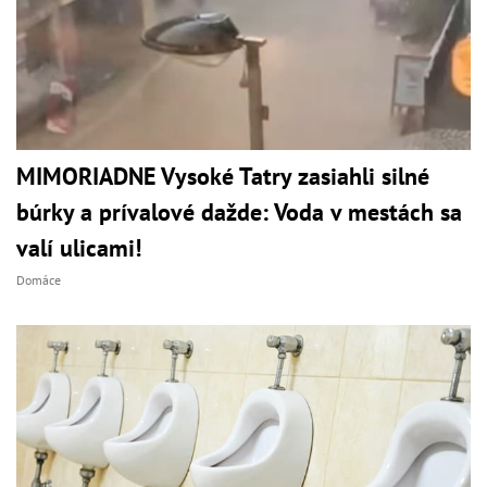
MIMORIADNE Vysoké Tatry zasiahli silné
búrky a prívalové dažde: Voda v mestách sa
valí ulicami!
Domáce