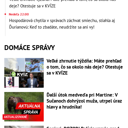
deje? Otestuje sa v KVÍZE
Nedeľa 22:00
Hospodárová chytila v správach záchvat smiechu, stiahla aj
Ďurianovú: Keď to zbadáte, neudržíte sa ani vy!
DOMÁCE SPRÁVY
Veľké zhrnutie týždňa: Máte prehľad
o tom, čo sa okolo nás deje? Otestuje
sa v KVÍZE
Ďalší útok medveďa pri Martine: V
Sučanoch dohrýzol muža, utrpel úraz
hlavy a hrudníka!
AKTUALIZOVANÉ