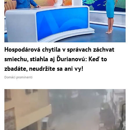
Hospodárová chytila v správach záchvat
smiechu, stiahla aj Ďurianovú: Keď to
zbadáte, neudržíte sa ani vy!
Domáci prominenti