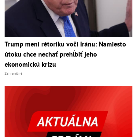
Trump mení rétoriku voči Iránu: Namiesto
útoku chce nechať prehĺbiť jeho
ekonomickú krízu
Zahraničné