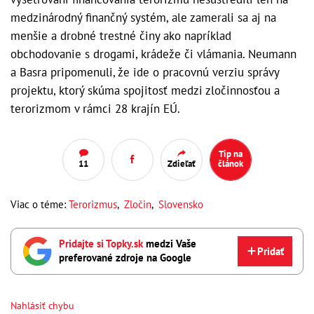
medzinárodný finančný systém, ale zamerali sa aj na
menšie a drobné trestné činy ako napríklad
obchodovanie s drogami, krádeže či vlámania. Neumann
a Basra pripomenuli, že ide o pracovnú verziu správy
projektu, ktorý skúma spojitosť medzi zločinnosťou a
terorizmom v rámci 28 krajín EÚ.
Tip na
11
Zdieľať
článok
Viac o téme:
Terorizmus
,
Zločin
,
Slovensko
Pridajte si Topky.sk
medzi Vaše
Pridať
preferované zdroje na Google
Nahlásiť chybu