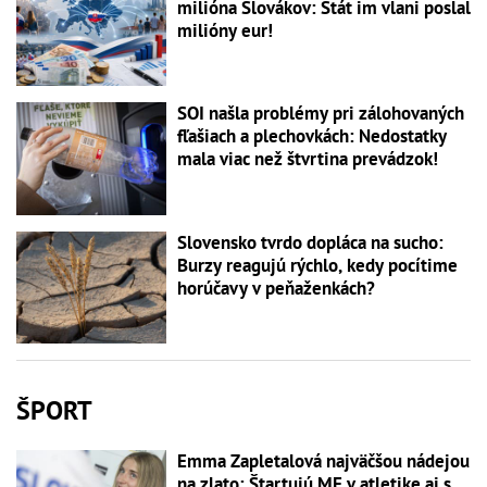
milióna Slovákov: Štát im vlani poslal
milióny eur!
SOI našla problémy pri zálohovaných
fľašiach a plechovkách: Nedostatky
mala viac než štvrtina prevádzok!
Slovensko tvrdo dopláca na sucho:
Burzy reagujú rýchlo, kedy pocítime
horúčavy v peňaženkách?
ŠPORT
Emma Zapletalová najväčšou nádejou
na zlato: Štartujú ME v atletike aj s