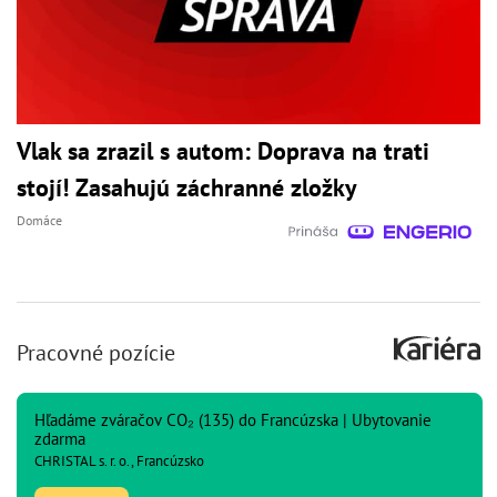
Vlak sa zrazil s autom: Doprava na trati
stojí! Zasahujú záchranné zložky
Domáce
Pracovné pozície
Hľadáme zváračov CO₂ (135) do Francúzska | Ubytovanie
zdarma
CHRISTAL s. r. o., Francúzsko