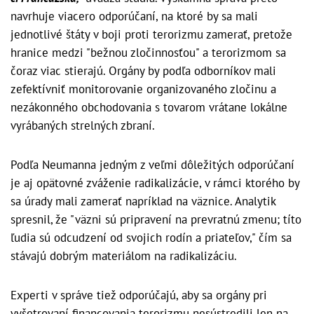
navrhuje viacero odporúčaní, na ktoré by sa mali
jednotlivé štáty v boji proti terorizmu zamerať, pretože
hranice medzi "bežnou zločinnosťou" a terorizmom sa
čoraz viac stierajú. Orgány by podľa odborníkov mali
zefektívniť monitorovanie organizovaného zločinu a
nezákonného obchodovania s tovarom vrátane lokálne
vyrábaných strelných zbraní.
Podľa Neumanna jedným z veľmi dôležitých odporúčaní
je aj opätovné zváženie radikalizácie, v rámci ktorého by
sa úrady mali zamerať napríklad na väznice. Analytik
spresnil, že "väzni sú pripravení na prevratnú zmenu; títo
ľudia sú odcudzení od svojich rodín a priateľov," čím sa
stávajú dobrým materiálom na radikalizáciu.
Experti v správe tiež odporúčajú, aby sa orgány pri
vyšetrovaní financovania terorizmu nesústredili len na