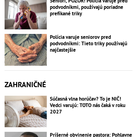
Seniori, POZOR! Polícia varuje pred
podvodníkmi, používajú poriadne
prefíkané triky
Polícia varuje seniorov pred
podvodníkmi: Tieto triky používajú
najčastejšie
ZAHRANIČNÉ
Súčasná vlna horúčav? To je NIČ!
Vedci varujú: TOTO nás čaká v roku
2027
Príšerné obvinenie pastora: Pohlavne