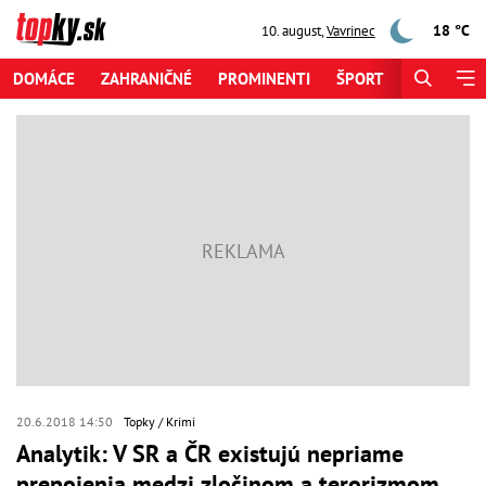
18 °C
10. august
,
Vavrinec
DOMÁCE
ZAHRANIČNÉ
PROMINENTI
ŠPORT
ZAUJÍMAV
20.6.2018 14:50
Topky
Krimi
Analytik: V SR a ČR existujú nepriame
prepojenia medzi zločinom a terorizmom