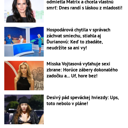
odmietla Matrix a chcela vlastnú
smrť: Dnes randí s láskou z mladosti!
Hospodárová chytila v správach
záchvat smiechu, stiahla aj
Ďurianovú: Keď to zbadáte,
neudržíte sa ani vy!
Misska Vojtasová vyťahuje sexi
zbrane: Horúce zábery dokonalého
zadočku a... Uf, hore bez!
Desivý pád speváckej hviezdy: Ups,
toto nebolo v pláne!