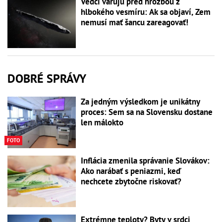
Vedci varujú pred hrozbou z
hlbokého vesmíru: Ak sa objaví, Zem
nemusí mať šancu zareagovať!
DOBRÉ SPRÁVY
Za jedným výsledkom je unikátny
proces: Sem sa na Slovensku dostane
len málokto
FOTO
Inflácia zmenila správanie Slovákov:
Ako narábať s peniazmi, keď
nechcete zbytočne riskovať?
Extrémne teploty? Byty v srdci