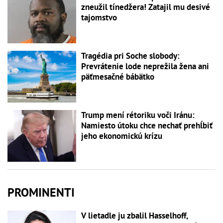
zneužil tínedžera! Zatajil mu desivé
tajomstvo
Tragédia pri Soche slobody:
Prevrátenie lode neprežila žena ani
päťmesačné bábätko
Trump mení rétoriku voči Iránu:
Namiesto útoku chce nechať prehĺbiť
jeho ekonomickú krízu
PROMINENTI
V lietadle ju zbalil Hasselhoff,