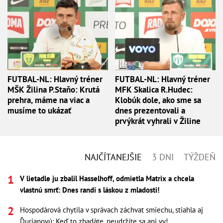
FUTBAL-NL: Hlavný tréner
FUTBAL-NL: Hlavný tréner
MŠK Žilina P.Staňo: Krutá
MFK Skalica R.Hudec:
prehra, máme na viac a
Klobúk dole, ako sme sa
musíme to ukázať
dnes prezentovali a
prvýkrát vyhrali v Žiline
NAJČÍTANEJŠIE
3 DNI
TÝŽDEŇ
V lietadle ju zbalil Hasselhoff, odmietla Matrix a chcela
vlastnú smrť: Dnes randí s láskou z mladosti!
Hospodárová chytila v správach záchvat smiechu, stiahla aj
Ďurianovú: Keď to zbadáte, neudržíte sa ani vy!