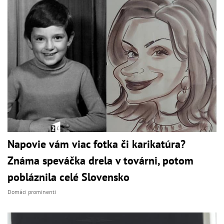
Napovie vám viac fotka či karikatúra?
Známa speváčka drela v továrni, potom
pobláznila celé Slovensko
Domáci prominenti