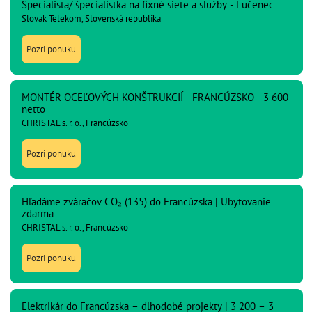
Špecialista/ špecialistka na fixné siete a služby - Lučenec
Slovak Telekom, Slovenská republika
Pozri ponuku
MONTÉR OCEĽOVÝCH KONŠTRUKCIÍ - FRANCÚZSKO - 3 600
netto
CHRISTAL s. r. o., Francúzsko
Pozri ponuku
Hľadáme zváračov CO₂ (135) do Francúzska | Ubytovanie
zdarma
CHRISTAL s. r. o., Francúzsko
Pozri ponuku
Elektrikár do Francúzska – dlhodobé projekty | 3 200 – 3