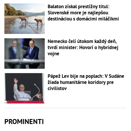
Balaton získal prestížny titul:
Slovenské more je najlepšou
destináciou s domácimi miláčikmi
Nemecko čelí útokom každý deň,
tvrdí minister: Hovorí o hybridnej
vojne
Pápež Lev bije na poplach: V Sudáne
žiada humanitárne koridory pre
civilistov
PROMINENTI