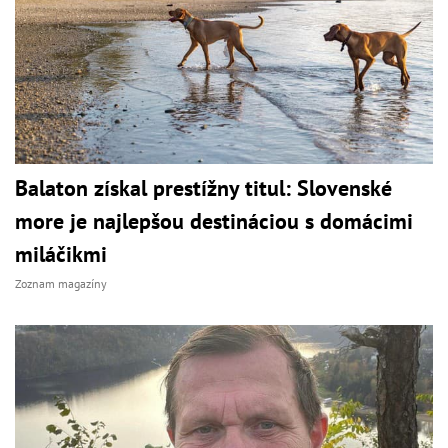
Balaton získal prestížny titul: Slovenské
more je najlepšou destináciou s domácimi
miláčikmi
Zoznam magazíny