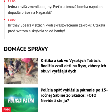
15:00
Jedna chvíľa zmenila dejiny: Prečo atómová bomba napokon
dopadla práve na Nagasaki?
15:00
Britney Spears v slzách kvôli skrášľovaciemu zákroku: Utekala
pred svetom a skrývala sa od hanby!
DOMÁCE SPRÁVY
Kritika a šok vo Vysokých Tatrách:
Rodičia vzali deti na Rysy, zábery ich
obuvi vyrážajú dych
Polícia opäť vyhlásila pátranie po 15-
ročnej Sabine zo Skalice: FOTO
Nevideli ste ju?
FOTO