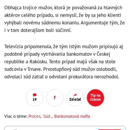
Obhajca trojice mužov, ktorá je považovaná za hlavných
aktérov celého prípadu, si nemyslí, že by sa jeho klienti
vyhýbali novému súdnemu konaniu. Argumentuje tým, že
i v tom doterajšom boli súčinní.
Televízia pripomenula, že tým istým mužom pripisujú aj
podobné prípady vytrhávania bankomatov v Českej
republike a Rakúsku. Tento prípad majú však na stole
sudcovia v Trnave. Prvostupňový súd mužov oslobodil,
odvolací súd zatiaľ o odvolaní prokurátora nerozhodol.
Tip na
19
Zdieľať
článok
Viac o téme:
Proces
,
Súd
,
Bankomatová mafia