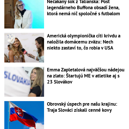
Nečakaný šok z Talianska: Post
legendárneho Buffona obsadí žena,
ktorá nemá nič spoločné s futbalom
Americká olympionička cíti krivdu a
naložila domácemu zväzu: Nech
niekto zastaví to, čo robia v USA
Emma Zapletalová najväčšou nádejou
na zlato: Štartujú ME v atletike aj s
23 Slovákov
Obrovský úspech pre našu krajinu:
Traja Slováci získali cenné kovy