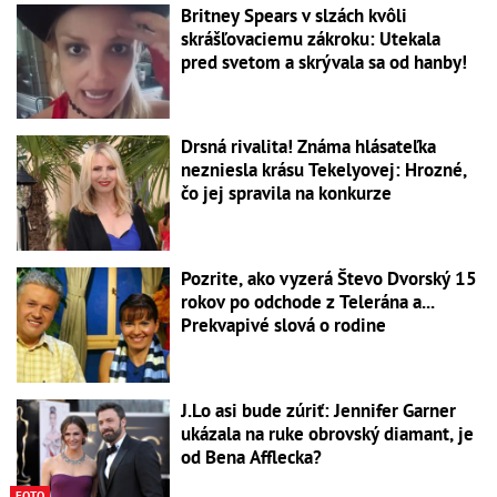
Britney Spears v slzách kvôli
skrášľovaciemu zákroku: Utekala
pred svetom a skrývala sa od hanby!
Drsná rivalita! Známa hlásateľka
nezniesla krásu Tekelyovej: Hrozné,
čo jej spravila na konkurze
Pozrite, ako vyzerá Števo Dvorský 15
rokov po odchode z Telerána a...
Prekvapivé slová o rodine
J.Lo asi bude zúriť: Jennifer Garner
ukázala na ruke obrovský diamant, je
od Bena Afflecka?
FOTO