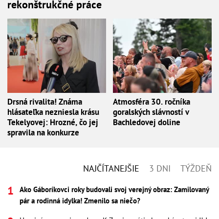
rekonštrukčné práce
Drsná rivalita! Známa
Atmosféra 30. ročníka
hlásateľka nezniesla krásu
goralských slávností v
Tekelyovej: Hrozné, čo jej
Bachledovej doline
spravila na konkurze
NAJČÍTANEJŠIE
3 DNI
TÝŽDEŇ
Ako Gáboríkovci roky budovali svoj verejný obraz: Zamilovaný
pár a rodinná idylka! Zmenilo sa niečo?