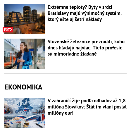
Extrémne teploty? Byty v srdci
Bratislavy majú výnimočný systém,
ktorý ešte aj šetrí náklady
FOTO
Slovenské železnice prezradili, koho
dnes hľadajú najviac: Tieto profesie
sú mimoriadne žiadané
EKONOMIKA
V zahraničí žije podľa odhadov až 1,8
milióna Slovákov: Štát im vlani poslal
milióny eur!