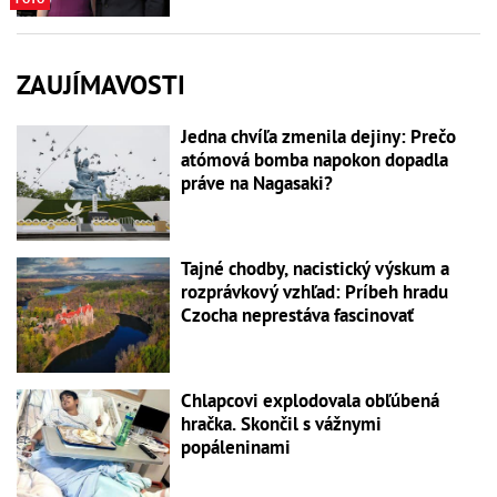
ZAUJÍMAVOSTI
Jedna chvíľa zmenila dejiny: Prečo
atómová bomba napokon dopadla
práve na Nagasaki?
Tajné chodby, nacistický výskum a
rozprávkový vzhľad: Príbeh hradu
Czocha neprestáva fascinovať
Chlapcovi explodovala obľúbená
hračka. Skončil s vážnymi
popáleninami