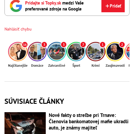
Pridajte si Topky.sk
medzi Vaše
Pridať
preferované zdroje na Google
Nahlásiť chybu
16
3
3
7
1
2
Najčítanejšie
Domáce
Zahraničné
Šport
Krimi
Zaujímavosti
Reg
SÚVISIACE ČLÁNKY
Nové fakty o streľbe pri Trnave:
Členovia bankomatovej mafie ukradli
auto, je známy majiteľ