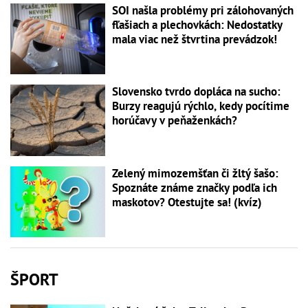
SOI našla problémy pri zálohovaných
fľašiach a plechovkách: Nedostatky
mala viac než štvrtina prevádzok!
Slovensko tvrdo dopláca na sucho:
Burzy reagujú rýchlo, kedy pocítime
horúčavy v peňaženkách?
Zelený mimozemšťan či žltý šašo:
Spoznáte známe značky podľa ich
maskotov? Otestujte sa! (kvíz)
ŠPORT