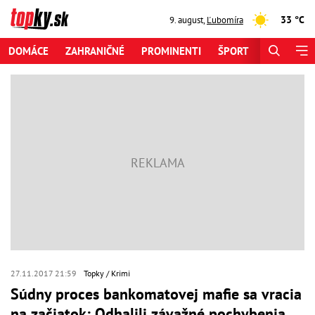
33 °C
9. august
,
Ľubomíra
DOMÁCE
ZAHRANIČNÉ
PROMINENTI
ŠPORT
ZAUJÍMAV
27.11.2017 21:59
Topky
Krimi
Súdny proces bankomatovej mafie sa vracia
na začiatok: Odhalili závažné pochybenia