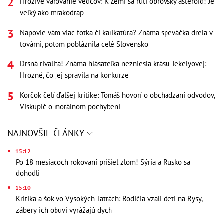
Hrozivé varovanie vedcov: K Zemi sa rúti obrovský asteroid! Je
veľký ako mrakodrap
Napovie vám viac fotka či karikatúra? Známa speváčka drela v
továrni, potom pobláznila celé Slovensko
Drsná rivalita! Známa hlásateľka nezniesla krásu Tekelyovej:
Hrozné, čo jej spravila na konkurze
Korčok čelí ďalšej kritike: Tomáš hovorí o obchádzaní odvodov,
Viskupič o morálnom pochybení
NAJNOVŠIE ČLÁNKY
15:12
Po 18 mesiacoch rokovaní prišiel zlom! Sýria a Rusko sa
dohodli
15:10
Kritika a šok vo Vysokých Tatrách: Rodičia vzali deti na Rysy,
zábery ich obuvi vyrážajú dych