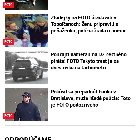
FOTO
Zlodejky na FOTO úradovali v
Topoľčanoch: Ženu pripravili o
peňaženku, polícia žiada o pomoc
FOTO
Policajti namerali na D2 cestného
piráta! FOTO Takýto trest je za
dvestovku na tachometri
Pokúsil sa prepadnúť banku v
Bratislave, muža hľadá polícia: Toto
je FOTO podozrivého
FOTO
ODPORÚČAME