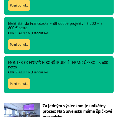
Pozri ponuku
Elektrikár do Francúzska – dlhodobé projekty | 3 200 – 3
800 € netto
CHRISTAL s. r. o., Francúzsko
Pozri ponuku
MONTÉR OCEĽOVÝCH KONŠTRUKCIÍ - FRANCÚZSKO - 3 600
netto
CHRISTAL s. r. o., Francúzsko
Pozri ponuku
Za jedným výsledkom je unikátny
proces: Na Slovensku máme špičkové
pracovisko