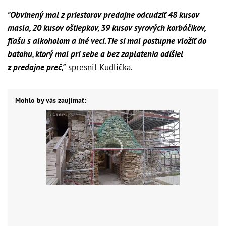
"Obvinený mal z priestorov predajne odcudziť 48 kusov
masla, 20 kusov oštiepkov, 39 kusov syrových korbáčikov,
fľašu s alkoholom a iné veci. Tie si mal postupne vložiť do
batohu, ktorý mal pri sebe a bez zaplatenia odišiel
z predajne preč,"
spresnil Kudlička.
Mohlo by vás zaujímať: