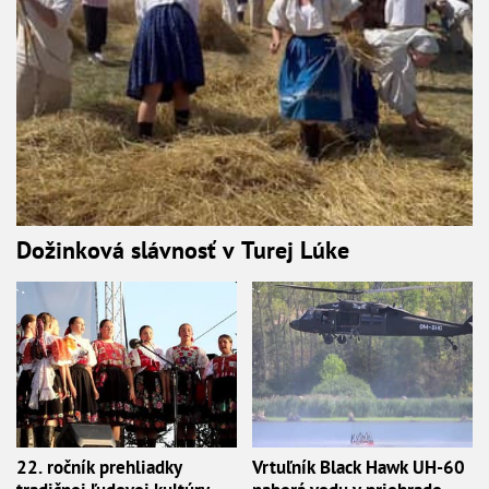
Dožinková slávnosť v Turej Lúke
22. ročník prehliadky
Vrtuľník Black Hawk UH-60