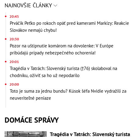
NAJNOVŠIE ČLÁNKY
20:45
Prváčik Peťko po rokoch opäť pred kamerami Markízy: Reakcie
Slovákov nemajú chybu!
20:30
Pozor na uštipnutie komárom na dovolenke: V Európe
pribúdajú prípady nebezpečného ochorenia!
20:01
Tragédia v Tatrách: Slovenský turista (†76) skolaboval na
chodníku, oživiť sa ho už nepodarilo
20:00
Toto je suma za jednu bundu? Kúsok šéfa Nvidie vydražili za
neuveriteľné peniaze
DOMÁCE SPRÁVY
Tragédia v Tatrách: Slovenský turista