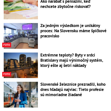
Ako narábať s peniazmi, keď
nechcete zbytočne riskovať?
Za jedným výsledkom je unikátny
proces: Na Slovensku máme špičkové
pracovisko
FOTO
Extrémne teploty? Byty v srdci
Bratislavy majú výnimočný systém,
ktorý ešte aj šetrí náklady
FOTO
Slovenské železnice prezradili, koho
dnes hľadajú najviac: Tieto profesie
sú mimoriadne žiadané