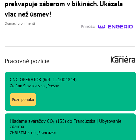
prekvapuje záberom v bikinách. Ukázala
viac než úsmev!
Domáci prominenti
Pracovné pozície
CNC OPERATOR (Ref. č.: 1004844)
Grafton Slovakia s.r.o., Prešov
Pozri ponuku
Hľadáme zváračov CO₂ (135) do Francúzska | Ubytovanie
zdarma
CHRISTAL s. r. o., Francúzsko