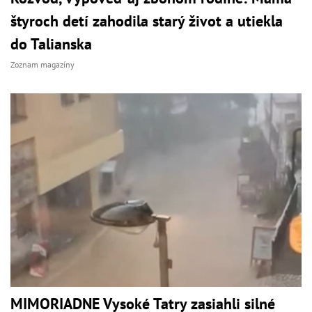
štyroch detí zahodila starý život a utiekla
do Talianska
Zoznam magazíny
MIMORIADNE Vysoké Tatry zasiahli silné