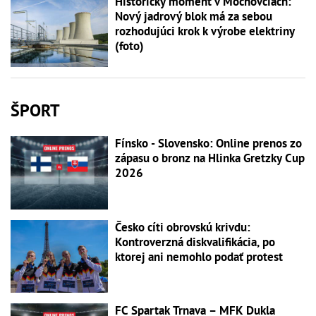
Historický moment v Mochovciach:
Nový jadrový blok má za sebou
rozhodujúci krok k výrobe elektriny
(foto)
ŠPORT
Fínsko - Slovensko: Online prenos zo
zápasu o bronz na Hlinka Gretzky Cup
2026
Česko cíti obrovskú krivdu:
Kontroverzná diskvalifikácia, po
ktorej ani nemohlo podať protest
FC Spartak Trnava – MFK Dukla