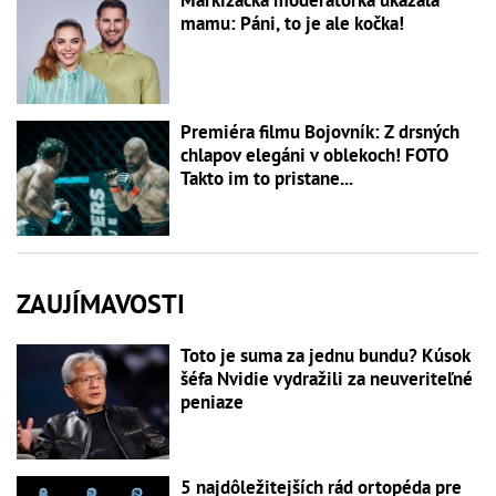
Markizácka moderátorka ukázala
mamu: Páni, to je ale kočka!
Premiéra filmu Bojovník: Z drsných
chlapov elegáni v oblekoch! FOTO
Takto im to pristane...
ZAUJÍMAVOSTI
Toto je suma za jednu bundu? Kúsok
šéfa Nvidie vydražili za neuveriteľné
peniaze
5 najdôležitejších rád ortopéda pre