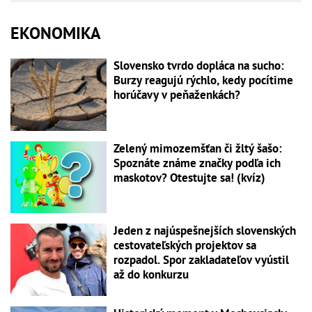
EKONOMIKA
Slovensko tvrdo dopláca na sucho:
Burzy reagujú rýchlo, kedy pocítime
horúčavy v peňaženkách?
Zelený mimozemšťan či žltý šašo:
Spoznáte známe značky podľa ich
maskotov? Otestujte sa! (kvíz)
Jeden z najúspešnejších slovenských
cestovateľských projektov sa
rozpadol. Spor zakladateľov vyústil
až do konkurzu