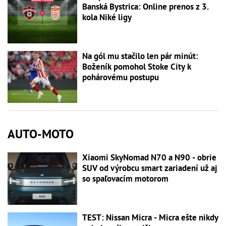
Banská Bystrica: Online prenos z 3.
kola Niké ligy
Na gól mu stačilo len pár minút:
Boženík pomohol Stoke City k
pohárovému postupu
AUTO-MOTO
Xiaomi SkyNomad N70 a N90 - obrie
SUV od výrobcu smart zariadení už aj
so spaľovacím motorom
TEST: Nissan Micra - Micra ešte nikdy