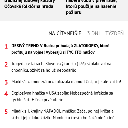
tradičnej ľudovej kultúry
naberá vodu v priehrade,
Očovská folklórna hruda
ktorú použije na hasenie
požiaru
NAJČÍTANEJŠIE
3 DNI
TÝŽDEŇ
DESIVÝ TREND V Rusku pribúdajú ZLATOKOPKY, ktoré
profitujú na vojne! Vyberajú si TÝCHTO mužov
Tragédia v Tatrách: Slovenský turista (†76) skolaboval na
chodníku, oživiť sa ho už nepodarilo
Markizácka moderátorka ukázala mamu: Páni, to je ale kočka!
Explozívna hnačka v USA zabíja: Nebezpečná infekcia sa
rýchlo šíri! Hlásia prvé obete
Mladík z Ukrajiny NAPADOL mníšku: Začal po nej kričať a
strhol jej z krku krížik! Namiesto trestu ho čaká niečo iné