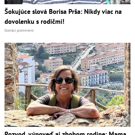
Šokujúce slová Borisa Prša: Nikdy viac na
dovolenku s rodičmi!
Domáci prominenti
Rozvod, výpoveď aj zbohom rodine: Mama