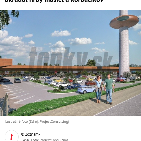
Ilustračné foto (Zdroj: ProjectConsulting)
© Zoznam/
TASR,
Foto
: ProjectConsulting