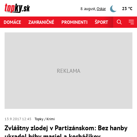
23 °C
8. august
,
Oskar
DOMÁCE
ZAHRANIČNÉ
PROMINENTI
ŠPORT
ZAUJÍMAV
13.9.2017 12:45
Topky
Krimi
Zvláštny zlodej v Partizánskom: Bez hanby
ukradol hŕby masiel a korbáčikov