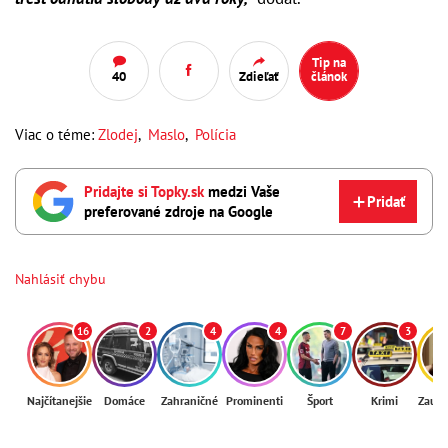
Tip na
40
Zdieľať
článok
Viac o téme:
Zlodej
,
Maslo
,
Polícia
Pridajte si Topky.sk
medzi Vaše
Pridať
preferované zdroje na Google
Nahlásiť chybu
16
2
4
4
7
3
Najčítanejšie
Domáce
Zahraničné
Prominenti
Šport
Krimi
Zaují