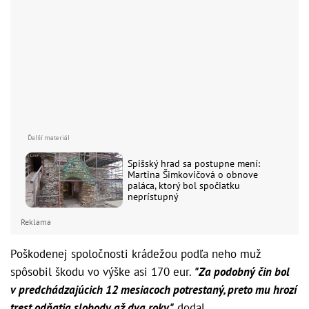
Spišský hrad sa postupne mení:
Martina Šimkovičová o obnove
paláca, ktorý bol spočiatku
neprístupný
Reklama
Poškodenej spoločnosti krádežou podľa neho muž
spôsobil škodu vo výške asi 170 eur.
"Za podobný čin bol
v predchádzajúcich 12 mesiacoch potrestaný, preto mu hrozí
trest odňatia slobody až dva roky,"
dodal.