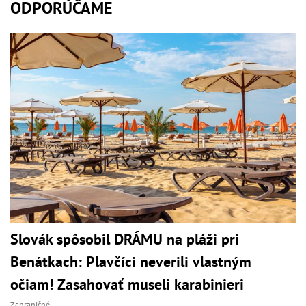
ODPORÚČAME
Slovák spôsobil DRÁMU na pláži pri
Benátkach: Plavčíci neverili vlastným
očiam! Zasahovať museli karabinieri
Zahraničné