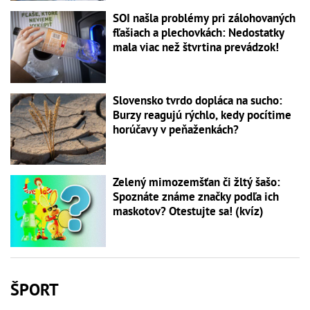
SOI našla problémy pri zálohovaných
fľašiach a plechovkách: Nedostatky
mala viac než štvrtina prevádzok!
Slovensko tvrdo dopláca na sucho:
Burzy reagujú rýchlo, kedy pocítime
horúčavy v peňaženkách?
Zelený mimozemšťan či žltý šašo:
Spoznáte známe značky podľa ich
maskotov? Otestujte sa! (kvíz)
ŠPORT