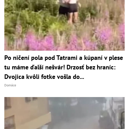
Po ničení pola pod Tatrami a kúpaní v plese
tu máme ďalší nešvár! Drzosť bez hraníc:
Dvojica kvôli fotke vošla do...
Domáce