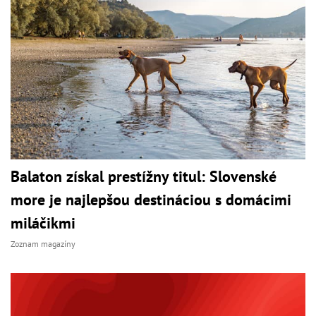
Balaton získal prestížny titul: Slovenské
more je najlepšou destináciou s domácimi
miláčikmi
Zoznam magazíny