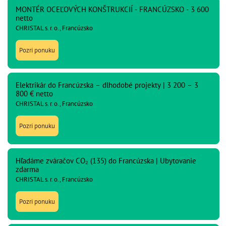
MONTÉR OCEĽOVÝCH KONŠTRUKCIÍ - FRANCÚZSKO - 3 600
netto
CHRISTAL s. r. o., Francúzsko
Pozri ponuku
Elektrikár do Francúzska – dlhodobé projekty | 3 200 – 3
800 € netto
CHRISTAL s. r. o., Francúzsko
Pozri ponuku
Hľadáme zváračov CO₂ (135) do Francúzska | Ubytovanie
zdarma
CHRISTAL s. r. o., Francúzsko
Pozri ponuku