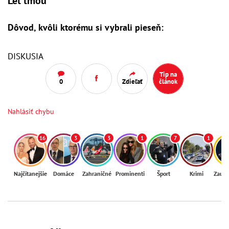
Leť tmou
Dôvod, kvôli ktorému si vybrali pieseň:
DISKUSIA
Tip na
0
Zdieľať
článok
Nahlásiť chybu
16
3
3
1
7
1
Najčítanejšie
Domáce
Zahraničné
Prominenti
Šport
Krimi
Zaují