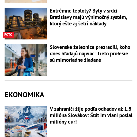
Extrémne teploty? Byty v srdci
Bratislavy majú výnimočný systém,
ktorý ešte aj šetrí náklady
FOTO
Slovenské železnice prezradili, koho
dnes hľadajú najviac: Tieto profesie
sú mimoriadne žiadané
EKONOMIKA
V zahraničí žije podľa odhadov až 1,8
milióna Slovákov: Štát im vlani poslal
milióny eur!