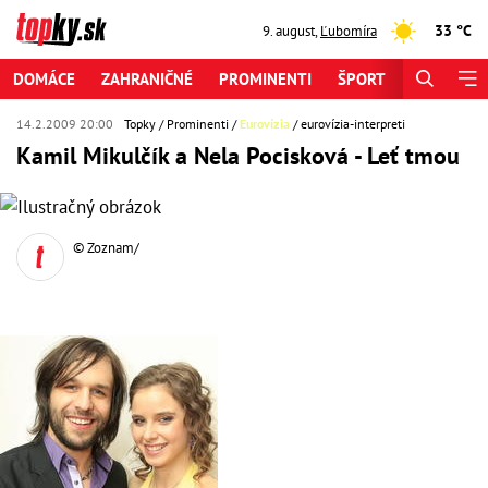
33 °C
9. august
,
Ľubomíra
DOMÁCE
ZAHRANIČNÉ
PROMINENTI
ŠPORT
ZAUJÍMAV
14.2.2009 20:00
Topky
Prominenti
Eurovízia
eurovízia-interpreti
Kamil Mikulčík a Nela Pocisková - Leť tmou
© Zoznam/