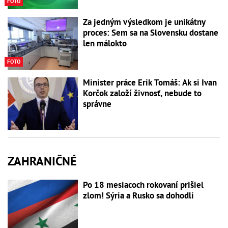
FOTO
Za jedným výsledkom je unikátny
proces: Sem sa na Slovensku dostane
len málokto
FOTO
Minister práce Erik Tomáš: Ak si Ivan
Korčok založí živnosť, nebude to
správne
ZAHRANIČNÉ
Po 18 mesiacoch rokovaní prišiel
zlom! Sýria a Rusko sa dohodli