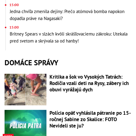
15:00
Jedna chvíľa zmenila dejiny: Prečo atómová bomba napokon
dopadla práve na Nagasaki?
15:00
Britney Spears v slzách kvôli skrášľovaciemu zákroku: Utekala
pred svetom a skrývala sa od hanby!
DOMÁCE SPRÁVY
Kritika a šok vo Vysokých Tatrách:
Rodičia vzali deti na Rysy, zábery ich
obuvi vyrážajú dych
Polícia opäť vyhlásila pátranie po 15-
ročnej Sabine zo Skalice: FOTO
Nevideli ste ju?