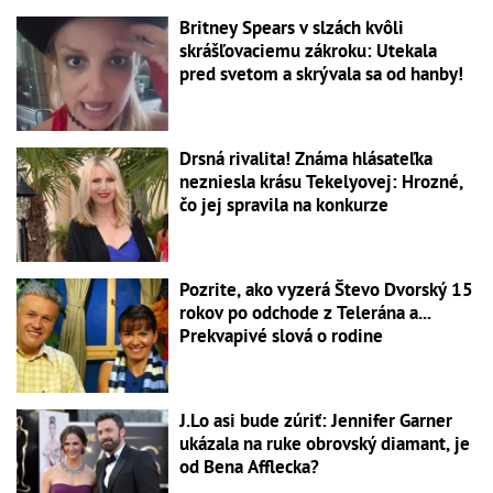
Britney Spears v slzách kvôli
skrášľovaciemu zákroku: Utekala
pred svetom a skrývala sa od hanby!
Drsná rivalita! Známa hlásateľka
nezniesla krásu Tekelyovej: Hrozné,
čo jej spravila na konkurze
Pozrite, ako vyzerá Števo Dvorský 15
rokov po odchode z Telerána a...
Prekvapivé slová o rodine
J.Lo asi bude zúriť: Jennifer Garner
ukázala na ruke obrovský diamant, je
od Bena Afflecka?