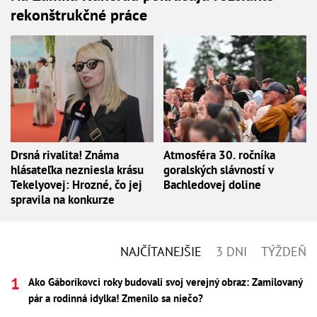
rekonštrukčné práce
Drsná rivalita! Známa
Atmosféra 30. ročníka
hlásateľka nezniesla krásu
goralských slávností v
Tekelyovej: Hrozné, čo jej
Bachledovej doline
spravila na konkurze
NAJČÍTANEJŠIE
3 DNI
TÝŽDEŇ
Ako Gáboríkovci roky budovali svoj verejný obraz: Zamilovaný
pár a rodinná idylka! Zmenilo sa niečo?