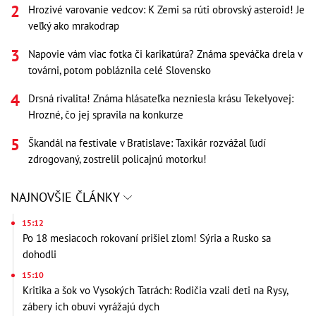
Hrozivé varovanie vedcov: K Zemi sa rúti obrovský asteroid! Je
veľký ako mrakodrap
Napovie vám viac fotka či karikatúra? Známa speváčka drela v
továrni, potom pobláznila celé Slovensko
Drsná rivalita! Známa hlásateľka nezniesla krásu Tekelyovej:
Hrozné, čo jej spravila na konkurze
Škandál na festivale v Bratislave: Taxikár rozvážal ľudí
zdrogovaný, zostrelil policajnú motorku!
NAJNOVŠIE ČLÁNKY
15:12
Po 18 mesiacoch rokovaní prišiel zlom! Sýria a Rusko sa
dohodli
15:10
Kritika a šok vo Vysokých Tatrách: Rodičia vzali deti na Rysy,
zábery ich obuvi vyrážajú dych