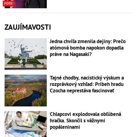
FOTO
ZAUJÍMAVOSTI
Jedna chvíľa zmenila dejiny: Prečo
atómová bomba napokon dopadla
práve na Nagasaki?
Tajné chodby, nacistický výskum a
rozprávkový vzhľad: Príbeh hradu
Czocha neprestáva fascinovať
Chlapcovi explodovala obľúbená
hračka. Skončil s vážnymi
popáleninami