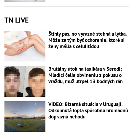
TN LIVE
Štíhly pás, no výrazné stehná a lýtka.
Môže za tým byť ochorenie, ktoré si
ženy mýlia s celulitídou
Brutálny útok na taxikára v Seredi:
Mladíci čelia obvineniu z pokusu o
vraždu, muž utrpel 13 bodných rán
VIDEO: Bizarná situácia v Uruguaji.
Odkopnutá lopta spôsobila hromadnú
dopravnú nehodu