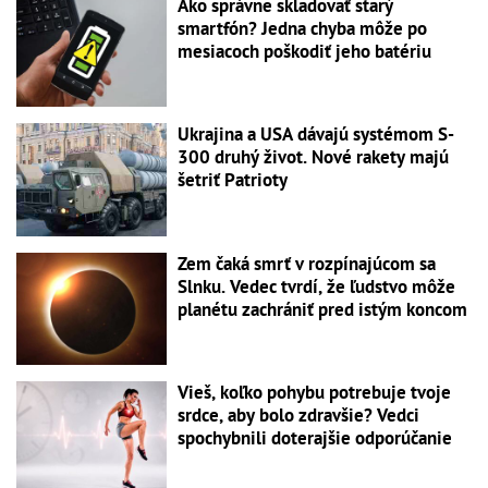
Ako správne skladovať starý
smartfón? Jedna chyba môže po
mesiacoch poškodiť jeho batériu
Ukrajina a USA dávajú systémom S-
300 druhý život. Nové rakety majú
šetriť Patrioty
Zem čaká smrť v rozpínajúcom sa
Slnku. Vedec tvrdí, že ľudstvo môže
planétu zachrániť pred istým koncom
Vieš, koľko pohybu potrebuje tvoje
srdce, aby bolo zdravšie? Vedci
spochybnili doterajšie odporúčanie