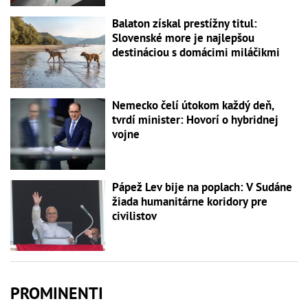
Balaton získal prestížny titul:
Slovenské more je najlepšou
destináciou s domácimi miláčikmi
Nemecko čelí útokom každý deň,
tvrdí minister: Hovorí o hybridnej
vojne
Pápež Lev bije na poplach: V Sudáne
žiada humanitárne koridory pre
civilistov
PROMINENTI