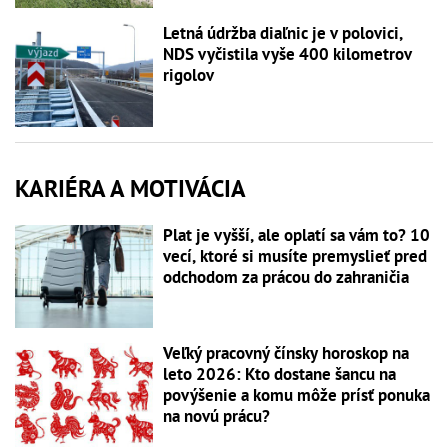
Letná údržba diaľnic je v polovici,
NDS vyčistila vyše 400 kilometrov
rigolov
KARIÉRA A MOTIVÁCIA
Plat je vyšší, ale oplatí sa vám to? 10
vecí, ktoré si musíte premyslieť pred
odchodom za prácou do zahraničia
Veľký pracovný čínsky horoskop na
leto 2026: Kto dostane šancu na
povýšenie a komu môže prísť ponuka
na novú prácu?