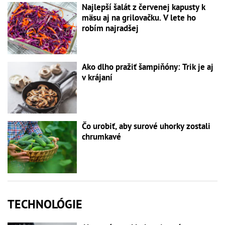
Najlepší šalát z červenej kapusty k
mäsu aj na grilovačku. V lete ho
robím najradšej
Ako dlho pražiť šampiňóny: Trik je aj
v krájaní
Čo urobiť, aby surové uhorky zostali
chrumkavé
TECHNOLÓGIE