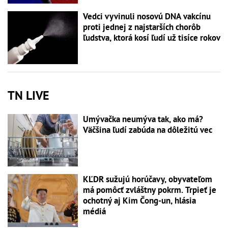
Vedci vyvinuli nosovú DNA vakcínu
proti jednej z najstarších chorôb
ľudstva, ktorá kosí ľudí už tisíce rokov
TN LIVE
Umývačka neumýva tak, ako má?
Väčšina ľudí zabúda na dôležitú vec
KĽDR sužujú horúčavy, obyvateľom
má pomôcť zvláštny pokrm. Trpieť je
ochotný aj Kim Čong-un, hlásia
médiá