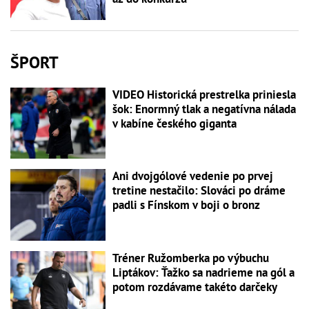
ŠPORT
VIDEO Historická prestrelka priniesla
šok: Enormný tlak a negatívna nálada
v kabíne českého giganta
Ani dvojgólové vedenie po prvej
tretine nestačilo: Slováci po dráme
padli s Fínskom v boji o bronz
Tréner Ružomberka po výbuchu
Liptákov: Ťažko sa nadrieme na gól a
potom rozdávame takéto darčeky