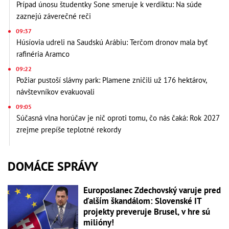
Prípad únosu študentky Sone smeruje k verdiktu: Na súde
zaznejú záverečné reči
09:37
Húsíovia udreli na Saudskú Arábiu: Terčom dronov mala byť
rafinéria Aramco
09:22
Požiar pustoší slávny park: Plamene zničili už 176 hektárov,
návštevníkov evakuovali
09:05
Súčasná vlna horúčav je nič oproti tomu, čo nás čaká: Rok 2027
zrejme prepíše teplotné rekordy
DOMÁCE SPRÁVY
Europoslanec Zdechovský varuje pred
ďalším škandálom: Slovenské IT
projekty preveruje Brusel, v hre sú
milióny!