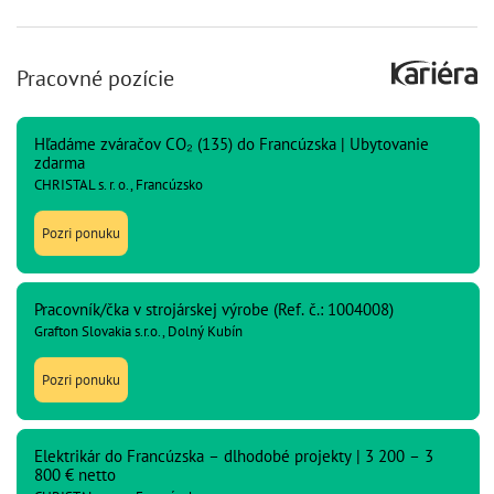
Pracovné pozície
Hľadáme zváračov CO₂ (135) do Francúzska | Ubytovanie
zdarma
CHRISTAL s. r. o., Francúzsko
Pozri ponuku
Pracovník/čka v strojárskej výrobe (Ref. č.: 1004008)
Grafton Slovakia s.r.o., Dolný Kubín
Pozri ponuku
Elektrikár do Francúzska – dlhodobé projekty | 3 200 – 3
800 € netto