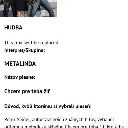
HUDBA
This text will be replaced
Interpret/Skupina:
METALINDA
Názov piesne:
Chcem pre teba žiť
Dôvod, kvôli ktorému si vybrali pieseň:
Peter Sámel, autor viacerých známych hitov, vytiahol
príjemnú melodickú skladbu Chcem pre teba žiť, ktorá by