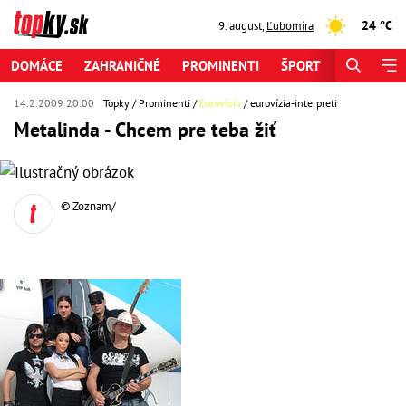
24 °C
9. august
,
Ľubomíra
DOMÁCE
ZAHRANIČNÉ
PROMINENTI
ŠPORT
ZAUJÍMAV
14.2.2009 20:00
Topky
Prominenti
Eurovízia
eurovízia-interpreti
Metalinda - Chcem pre teba žiť
© Zoznam/