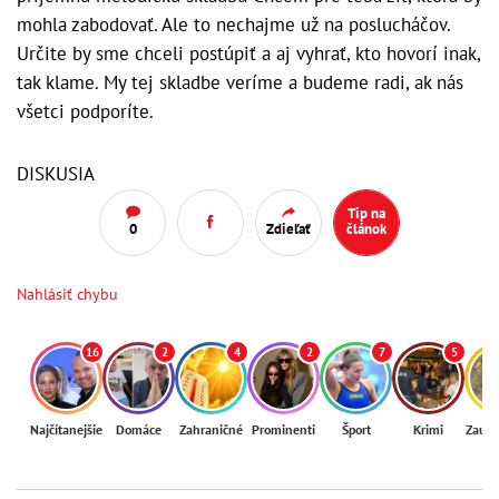
mohla zabodovať. Ale to nechajme už na poslucháčov.
Určite by sme chceli postúpiť a aj vyhrať, kto hovorí inak,
tak klame. My tej skladbe veríme a budeme radi, ak nás
všetci podporíte.
DISKUSIA
Tip na
0
Zdieľať
článok
Nahlásiť chybu
16
2
4
2
7
5
Najčítanejšie
Domáce
Zahraničné
Prominenti
Šport
Krimi
Zaují