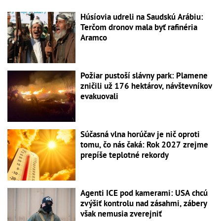
Húsíovia udreli na Saudskú Arábiu:
Terčom dronov mala byť rafinéria
Aramco
Požiar pustoší slávny park: Plamene
zničili už 176 hektárov, návštevníkov
evakuovali
Súčasná vlna horúčav je nič oproti
tomu, čo nás čaká: Rok 2027 zrejme
prepíše teplotné rekordy
Agenti ICE pod kamerami: USA chcú
zvýšiť kontrolu nad zásahmi, zábery
však nemusia zverejniť