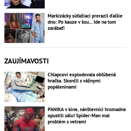
Markizácky súťažiaci prerazil ďalšie
dno: Po kauze v šou... Ide na tom
zarábať!
ZAUJÍMAVOSTI
Chlapcovi explodovala obľúbená
hračka. Skončil s vážnymi
popáleninami
PANIKA v kine, návštevníci hromadne
opustili sálu! Spider-Man mal
problém s vetrami