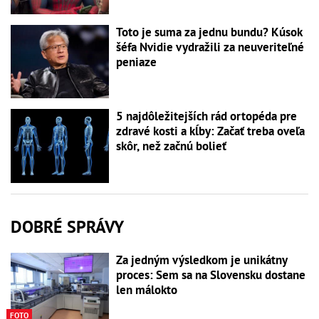
Toto je suma za jednu bundu? Kúsok
šéfa Nvidie vydražili za neuveriteľné
peniaze
5 najdôležitejších rád ortopéda pre
zdravé kosti a kĺby: Začať treba oveľa
skôr, než začnú bolieť
DOBRÉ SPRÁVY
Za jedným výsledkom je unikátny
proces: Sem sa na Slovensku dostane
len málokto
FOTO