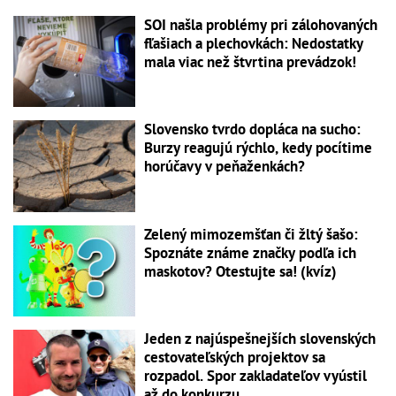
SOI našla problémy pri zálohovaných
fľašiach a plechovkách: Nedostatky
mala viac než štvrtina prevádzok!
Slovensko tvrdo dopláca na sucho:
Burzy reagujú rýchlo, kedy pocítime
horúčavy v peňaženkách?
Zelený mimozemšťan či žltý šašo:
Spoznáte známe značky podľa ich
maskotov? Otestujte sa! (kvíz)
Jeden z najúspešnejších slovenských
cestovateľských projektov sa
rozpadol. Spor zakladateľov vyústil
až do konkurzu