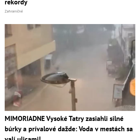
rekordy
Zahraničné
MIMORIADNE Vysoké Tatry zasiahli silné
búrky a prívalové dažde: Voda v mestách sa
valí ulicami!