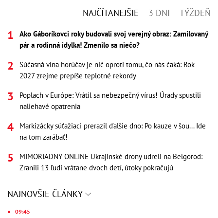
NAJČÍTANEJŠIE
3 DNI
TÝŽDEŇ
Ako Gáboríkovci roky budovali svoj verejný obraz: Zamilovaný
pár a rodinná idylka! Zmenilo sa niečo?
Súčasná vlna horúčav je nič oproti tomu, čo nás čaká: Rok
2027 zrejme prepíše teplotné rekordy
Poplach v Európe: Vrátil sa nebezpečný vírus! Úrady spustili
naliehavé opatrenia
Markizácky súťažiaci prerazil ďalšie dno: Po kauze v šou... Ide
na tom zarábať!
MIMORIADNY ONLINE Ukrajinské drony udreli na Belgorod:
Zranili 13 ľudí vrátane dvoch detí, útoky pokračujú
NAJNOVŠIE ČLÁNKY
09:45