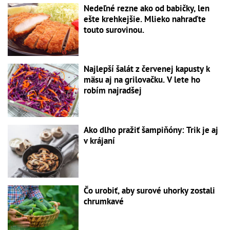
Nedeľné rezne ako od babičky, len
ešte krehkejšie. Mlieko nahraďte
touto surovinou.
Najlepší šalát z červenej kapusty k
mäsu aj na grilovačku. V lete ho
robím najradšej
Ako dlho pražiť šampiňóny: Trik je aj
v krájaní
Čo urobiť, aby surové uhorky zostali
chrumkavé