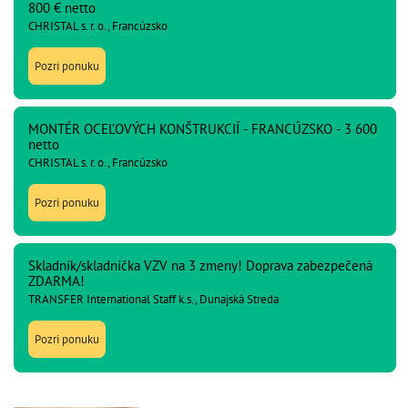
800 € netto
CHRISTAL s. r. o., Francúzsko
Pozri ponuku
MONTÉR OCEĽOVÝCH KONŠTRUKCIÍ - FRANCÚZSKO - 3 600
netto
CHRISTAL s. r. o., Francúzsko
Pozri ponuku
Skladník/skladníčka VZV na 3 zmeny! Doprava zabezpečená
ZDARMA!
TRANSFER International Staff k.s., Dunajská Streda
Pozri ponuku