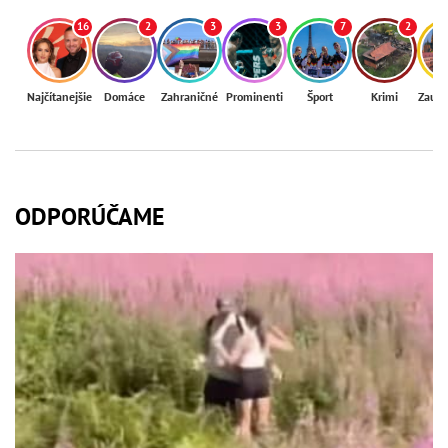
16
2
3
3
7
2
Najčítanejšie
Domáce
Zahraničné
Prominenti
Šport
Krimi
Zaují
ODPORÚČAME