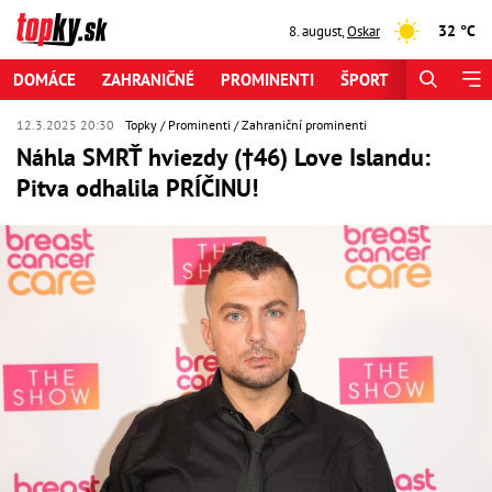
32 °C
8. august
,
Oskar
DOMÁCE
ZAHRANIČNÉ
PROMINENTI
ŠPORT
ZAUJÍMAV
12.3.2025 20:30
Topky
Prominenti
Zahraniční prominenti
Náhla SMRŤ hviezdy (†46) Love Islandu:
Pitva odhalila PRÍČINU!