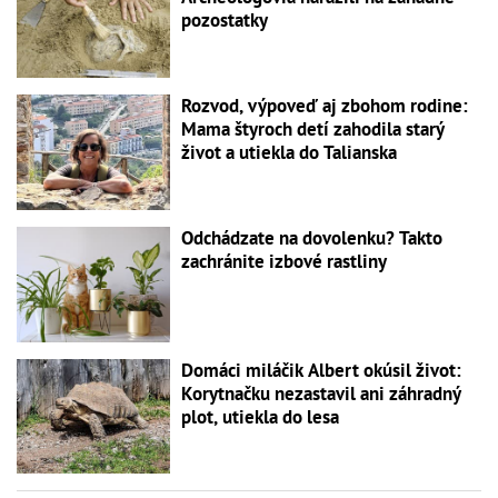
pozostatky
Rozvod, výpoveď aj zbohom rodine:
Mama štyroch detí zahodila starý
život a utiekla do Talianska
Odchádzate na dovolenku? Takto
zachránite izbové rastliny
Domáci miláčik Albert okúsil život:
Korytnačku nezastavil ani záhradný
plot, utiekla do lesa