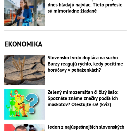
dnes hľadajú najviac: Tieto profesie
sú mimoriadne žiadané
EKONOMIKA
Slovensko tvrdo dopláca na sucho:
Burzy reagujú rýchlo, kedy pocítime
horúčavy v peňaženkách?
Zelený mimozemšťan či žltý šašo:
Spoznáte známe značky podľa ich
maskotov? Otestujte sa! (kvíz)
Jeden z najúspešnejších slovenských