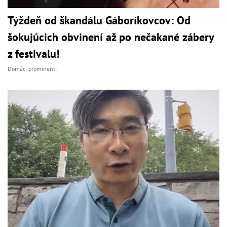
Týždeň od škandálu Gáboríkovcov: Od
šokujúcich obvinení až po nečakané zábery
z festivalu!
Domáci prominenti