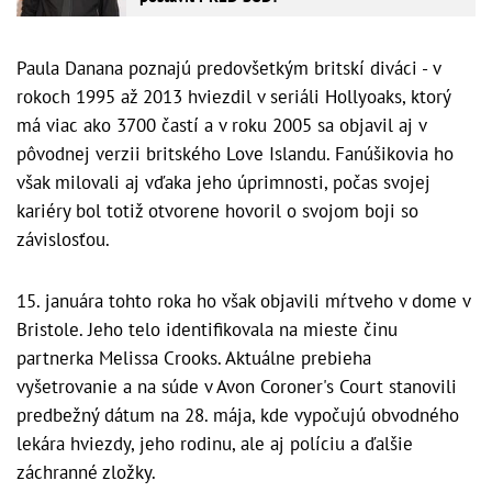
Paula Danana poznajú predovšetkým britskí diváci - v
rokoch 1995 až 2013 hviezdil v seriáli Hollyoaks, ktorý
má viac ako 3700 častí a v roku 2005 sa objavil aj v
pôvodnej verzii britského Love Islandu. Fanúšikovia ho
však milovali aj vďaka jeho úprimnosti, počas svojej
kariéry bol totiž otvorene hovoril o svojom boji so
závislosťou.
15. januára tohto roka ho však objavili mŕtveho v dome v
Bristole. Jeho telo identifikovala na mieste činu
partnerka Melissa Crooks. Aktuálne prebieha
vyšetrovanie a na súde v Avon Coroner's Court stanovili
predbežný dátum na 28. mája, kde vypočujú obvodného
lekára hviezdy, jeho rodinu, ale aj políciu a ďalšie
záchranné zložky.