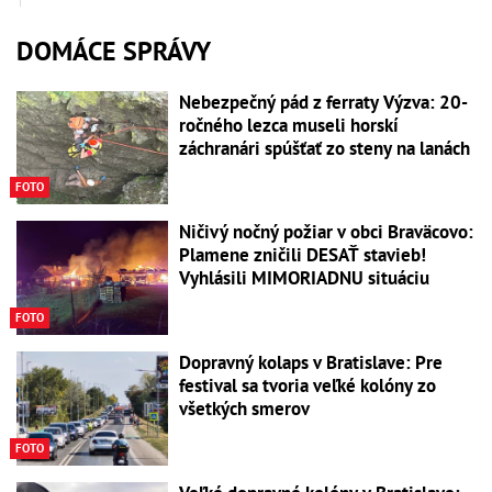
DOMÁCE SPRÁVY
Nebezpečný pád z ferraty Výzva: 20-
ročného lezca museli horskí
záchranári spúšťať zo steny na lanách
FOTO
Ničivý nočný požiar v obci Braväcovo:
Plamene zničili DESAŤ stavieb!
Vyhlásili MIMORIADNU situáciu
FOTO
Dopravný kolaps v Bratislave: Pre
festival sa tvoria veľké kolóny zo
všetkých smerov
FOTO