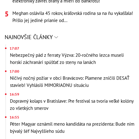
elektroniky zavrel brány a mieri do bankrotu!
Meghan oslávila 45 rokov, kráľovská rodina sa na ňu vykašľala!
Prišlo jej jediné prianie od...
NAJNOVŠIE ČLÁNKY
17:07
Nebezpečný pád z ferraty Výzva: 20-ročného lezca museli
horskí záchranári spúšťať zo steny na lanách
17:00
Ničivý nočný požiar v obci Braväcovo: Plamene zničili DESAŤ
stavieb! Vyhlásili MIMORIADNU situáciu
16:59
Dopravný kolaps v Bratislave: Pre festival sa tvoria veľké kolóny
zo všetkých smerov
16:55
Péter Magyar oznámil meno kandidáta na prezidenta: Bude ním
bývalý šéf Najvyššieho súdu