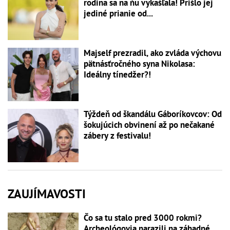
rodina sa na ňu vykašľala! Prišlo jej
jediné prianie od...
Majself prezradil, ako zvláda výchovu
pätnásťročného syna Nikolasa:
Ideálny tínedžer?!
Týždeň od škandálu Gáboríkovcov: Od
šokujúcich obvinení až po nečakané
zábery z festivalu!
ZAUJÍMAVOSTI
Čo sa tu stalo pred 3000 rokmi?
Archeológovia narazili na záhadné