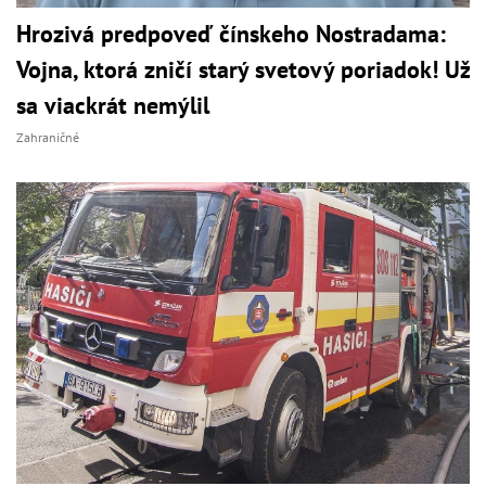
Hrozivá predpoveď čínskeho Nostradama:
Vojna, ktorá zničí starý svetový poriadok! Už
sa viackrát nemýlil
Zahraničné