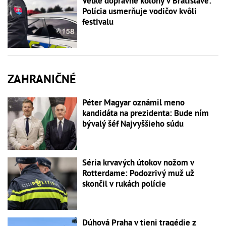
Veľké dopravné kolóny v Bratislave:
Polícia usmerňuje vodičov kvôli
festivalu
ZAHRANIČNÉ
Péter Magyar oznámil meno
kandidáta na prezidenta: Bude ním
bývalý šéf Najvyššieho súdu
Séria krvavých útokov nožom v
Rotterdame: Podozrivý muž už
skončil v rukách polície
Dúhová Praha v tieni tragédie z