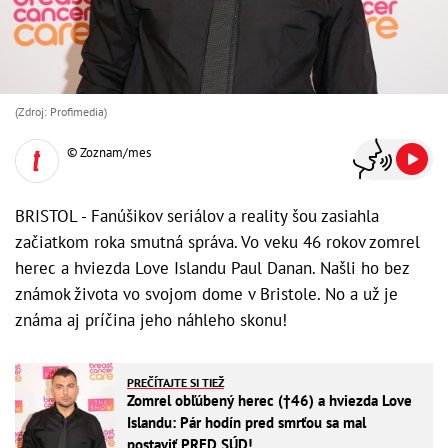
(Zdroj: Profimedia)
© Zoznam/mes
BRISTOL - Fanúšikov seriálov a reality šou zasiahla
začiatkom roka smutná správa. Vo veku 46 rokov zomrel
herec a hviezda Love Islandu Paul Danan. Našli ho bez
známok života vo svojom dome v Bristole. No a už je
známa aj príčina jeho náhleho skonu!
PREČÍTAJTE SI TIEŽ
Zomrel obľúbený herec (†46) a hviezda Love
Islandu: Pár hodín pred smrťou sa mal
postaviť PRED SÚD!