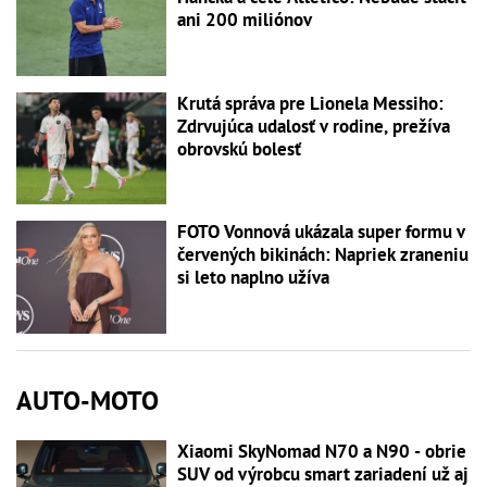
ani 200 miliónov
Krutá správa pre Lionela Messiho:
Zdrvujúca udalosť v rodine, prežíva
obrovskú bolesť
FOTO Vonnová ukázala super formu v
červených bikinách: Napriek zraneniu
si leto naplno užíva
AUTO-MOTO
Xiaomi SkyNomad N70 a N90 - obrie
SUV od výrobcu smart zariadení už aj