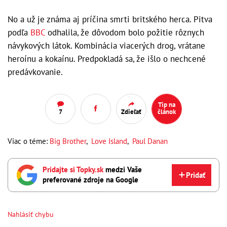
No a už je známa aj príčina smrti britského herca. Pitva
podľa
BBC
odhalila, že dôvodom bolo požitie rôznych
návykových látok. Kombinácia viacerých drog, vrátane
heroínu a kokaínu. Predpokladá sa, že išlo o nechcené
predávkovanie.
Tip na
7
Zdieľať
článok
Viac o téme:
Big Brother
,
Love Island
,
Paul Danan
Pridajte si Topky.sk
medzi Vaše
Pridať
preferované zdroje na Google
Nahlásiť chybu