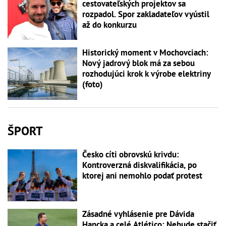
cestovateľských projektov sa
rozpadol. Spor zakladateľov vyústil
až do konkurzu
Historický moment v Mochovciach:
Nový jadrový blok má za sebou
rozhodujúci krok k výrobe elektriny
(foto)
ŠPORT
Česko cíti obrovskú krivdu:
Kontroverzná diskvalifikácia, po
ktorej ani nemohlo podať protest
Zásadné vyhlásenie pre Dávida
Hancka a celé Atlético: Nebude stačiť