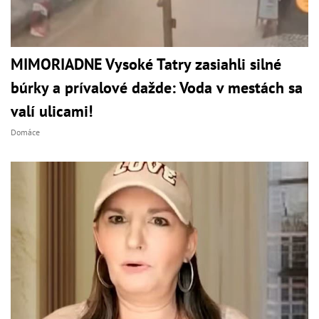
MIMORIADNE Vysoké Tatry zasiahli silné
búrky a prívalové dažde: Voda v mestách sa
valí ulicami!
Domáce