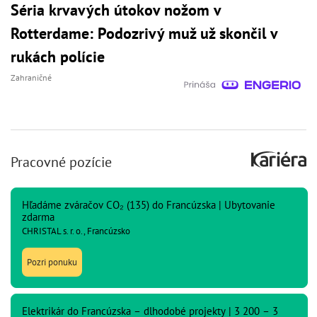
Séria krvavých útokov nožom v
Rotterdame: Podozrivý muž už skončil v
rukách polície
Zahraničné
Pracovné pozície
Hľadáme zváračov CO₂ (135) do Francúzska | Ubytovanie
zdarma
CHRISTAL s. r. o., Francúzsko
Pozri ponuku
Elektrikár do Francúzska – dlhodobé projekty | 3 200 – 3