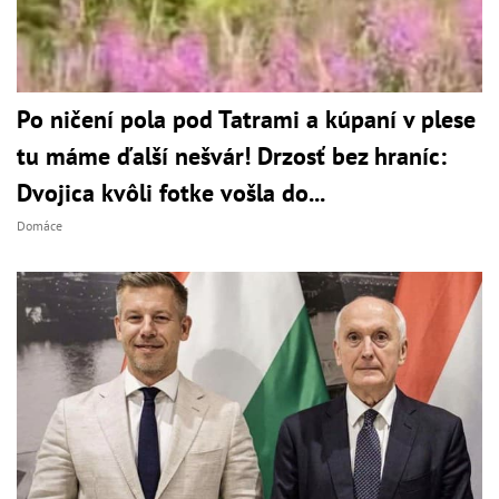
Po ničení pola pod Tatrami a kúpaní v plese
tu máme ďalší nešvár! Drzosť bez hraníc:
Dvojica kvôli fotke vošla do...
Domáce