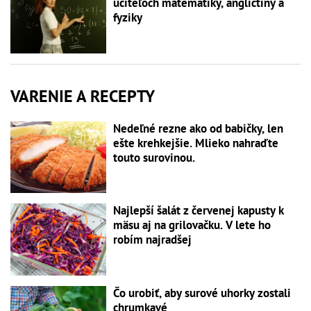
učiteľoch matematiky, angličtiny a
fyziky
VARENIE A RECEPTY
Nedeľné rezne ako od babičky, len
ešte krehkejšie. Mlieko nahraďte
touto surovinou.
Najlepší šalát z červenej kapusty k
mäsu aj na grilovačku. V lete ho
robím najradšej
Čo urobiť, aby surové uhorky zostali
chrumkavé