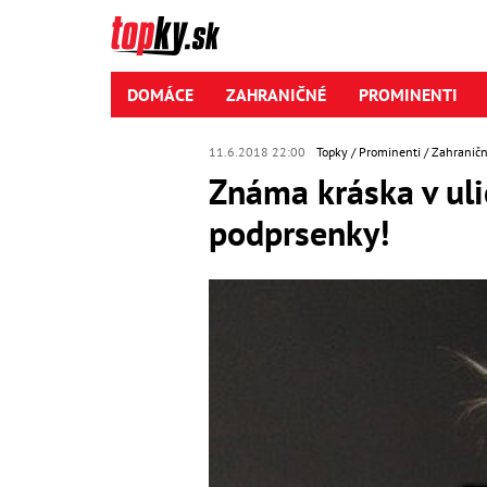
DOMÁCE
ZAHRANIČNÉ
PROMINENTI
11.6.2018 22:00
Topky
Prominenti
Zahraničn
Známa kráska v uli
podprsenky!