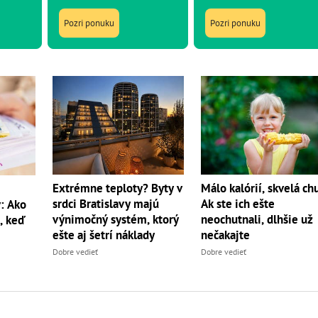
Pozri ponuku
Pozri ponuku
Extrémne teploty? Byty v
Málo kalórií, skvelá chu
srdci Bratislavy majú
Ak ste ich ešte
: Ako
výnimočný systém, ktorý
neochutnali, dlhšie už
, keď
ešte aj šetrí náklady
nečakajte
Dobre vedieť
Dobre vedieť