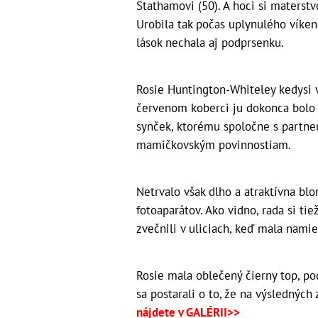
Stathamovi (50). A hoci si materstvo
Urobila tak počas uplynulého víke
lások nechala aj podprsenku.
Rosie Huntington-Whiteley kedysi 
červenom koberci ju dokonca bolo 
synček, ktorému spoločne s partne
mamičkovským povinnostiam.
Netrvalo však dlho a atraktívna blon
fotoaparátov. Ako vidno, rada si ti
zvečnili v uliciach, keď mala nami
Rosie mala oblečený čierny top, po
sa postarali o to, že na výsledných
nájdete v GALÉRII>>