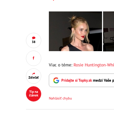
38
Viac o téme:
Rosie Huntington-Whi
Zdieľať
Pridajte si Topky.sk
medzi Vaše p
Tip na
článok
Nahlásiť chybu