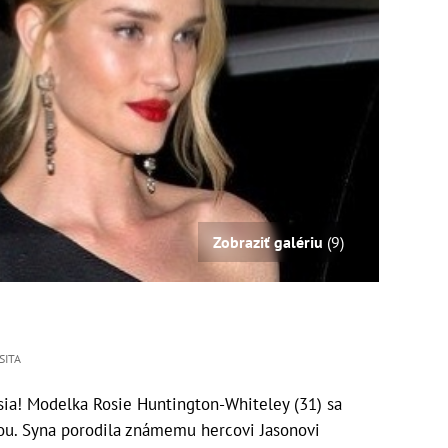
Zobraziť galériu
(9)
 SITA
sia! Modelka Rosie Huntington-Whiteley (31) sa
u. Syna porodila známemu hercovi Jasonovi