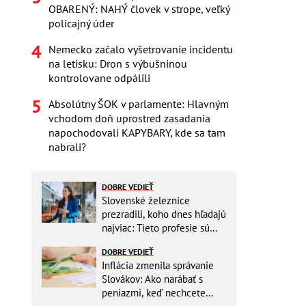
OBARENÝ: NAHÝ človek v strope, veľký
policajný úder
Nemecko začalo vyšetrovanie incidentu
na letisku: Dron s výbušninou
kontrolovane odpálili
Absolútny ŠOK v parlamente: Hlavným
vchodom doň uprostred zasadania
napochodovali KAPYBARY, kde sa tam
nabrali?
DOBRE VEDIEŤ
Slovenské železnice
prezradili, koho dnes hľadajú
najviac: Tieto profesie sú
mimoriadne žiadané
DOBRE VEDIEŤ
Inflácia zmenila správanie
Slovákov: Ako narábať s
peniazmi, keď nechcete