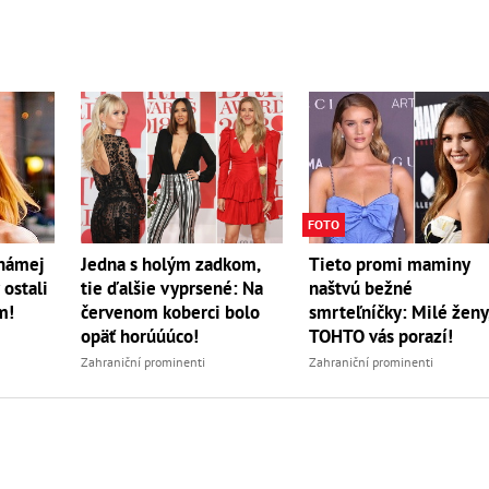
FOTO
známej
Jedna s holým zadkom,
Tieto promi maminy
ostali
tie ďalšie vyprsené: Na
naštvú bežné
m!
červenom koberci bolo
smrteľníčky: Milé ženy
opäť horúúúco!
TOHTO vás porazí!
Zahraniční prominenti
Zahraniční prominenti