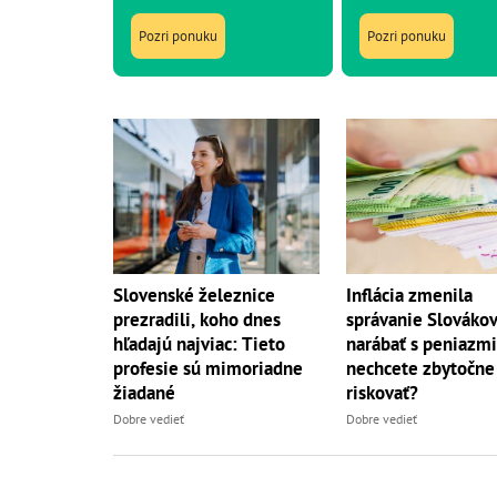
Pozri ponuku
Pozri ponuku
Slovenské železnice
Inflácia zmenila
prezradili, koho dnes
správanie Slovákov
hľadajú najviac: Tieto
narábať s peniazmi
profesie sú mimoriadne
nechcete zbytočne
žiadané
riskovať?
Dobre vedieť
Dobre vedieť