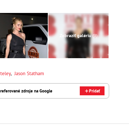
Zobraziť galériu
(9)
teley
,
Jason Statham
referované zdroje na Google
Pridať