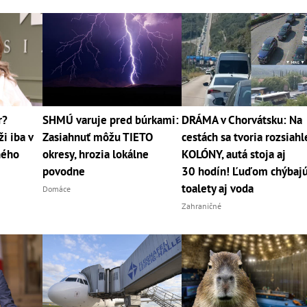
r?
SHMÚ varuje pred búrkami:
DRÁMA v Chorvátsku: Na
i iba v
Zasiahnuť môžu TIETO
cestách sa tvoria rozsiahl
jného
okresy, hrozia lokálne
KOLÓNY, autá stoja aj
povodne
30 hodín! Ľuďom chýbaj
toalety aj voda
Domáce
Zahraničné