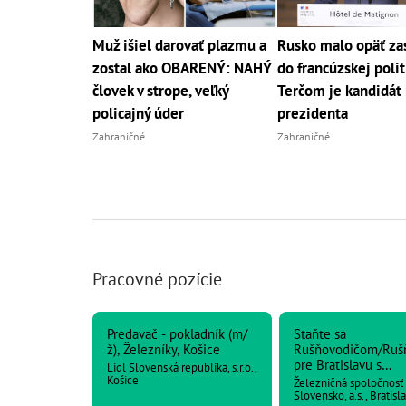
Muž išiel darovať plazmu a
Rusko malo opäť za
zostal ako OBARENÝ: NAHÝ
do francúzskej polit
človek v strope, veľký
Terčom je kandidát
policajný úder
prezidenta
Zahraničné
Zahraničné
Pracovné pozície
Predavač - pokladník (m/
Staňte sa
ž), Železníky, Košice
Rušňovodičom/Ruš
pre Bratislavu s
Lidl Slovenská republika, s.r.o.,
náborovým príspe
Košice
Železničná spoločnosť
2400€
Slovensko, a.s., Bratisl