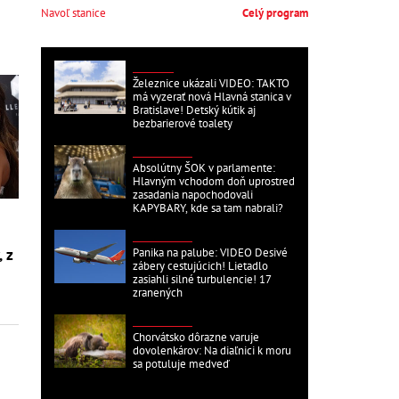
Navoľ stanice
Celý program
DOMÁCE
Železnice ukázali VIDEO: TAKTO
má vyzerať nová Hlavná stanica v
Bratislave! Detský kútik aj
bezbarierové toalety
ZAHRANIČNÉ
Absolútny ŠOK v parlamente:
Hlavným vchodom doň uprostred
zasadania napochodovali
KAPYBARY, kde sa tam nabrali?
ZAHRANIČNÉ
Panika na palube: VIDEO Desivé
, z
zábery cestujúcich! Lietadlo
zasiahli silné turbulencie! 17
zranených
ZAHRANIČNÉ
Chorvátsko dôrazne varuje
dovolenkárov: Na diaľnici k moru
sa potuluje medveď