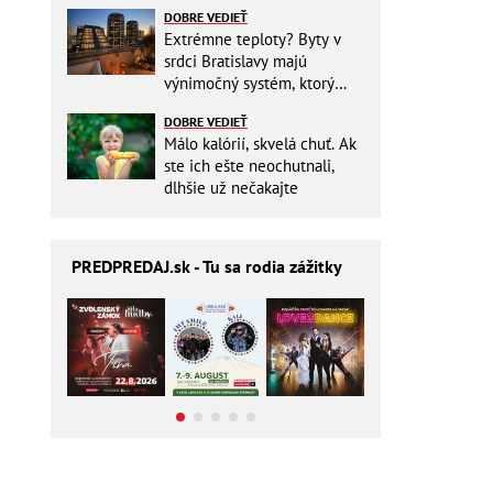
zbytočne riskovať?
DOBRE VEDIEŤ
Extrémne teploty? Byty v
srdci Bratislavy majú
výnimočný systém, ktorý
ešte aj šetrí náklady
DOBRE VEDIEŤ
Málo kalórií, skvelá chuť. Ak
ste ich ešte neochutnali,
dlhšie už nečakajte
PREDPREDAJ
.sk - Tu sa rodia zážitky