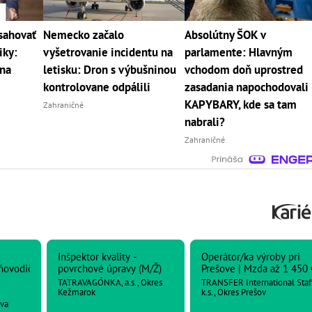
sahovať
Nemecko začalo
Absolútny ŠOK v
iky:
vyšetrovanie incidentu na
parlamente: Hlavným
 na
letisku: Dron s výbušninou
vchodom doň uprostred
kontrolovane odpálili
zasadania napochodovali
KAPYBARY, kde sa tam
Zahraničné
nabrali?
Zahraničné
Inšpektor kvality -
Operátor/ka výroby pri
ňovodičkou
povrchové úpravy (M/Ž)
Prešove | Mzda až 1 450 
TATRAVAGÓNKA, a.s., Okres
TRANSFER International Staf
vkom
Kežmarok
k.s., Okres Prešov
ava