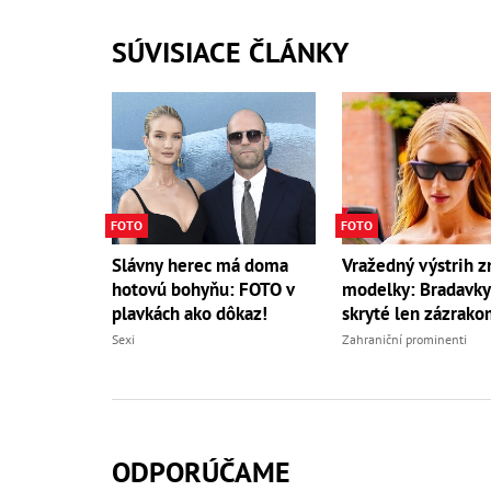
SÚVISIACE ČLÁNKY
FOTO
FOTO
Slávny herec má doma
Vražedný výstrih 
hotovú bohyňu: FOTO v
modelky: Bradavky 
plavkách ako dôkaz!
skryté len zázrako
Sexi
Zahraniční prominenti
ODPORÚČAME