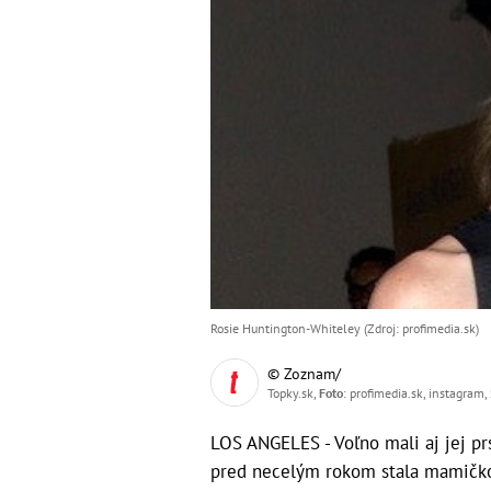
Rosie Huntington-Whiteley (Zdroj: profimedia.sk)
© Zoznam/
Topky.sk,
Foto
: profimedia.sk, instagram,
LOS ANGELES - Voľno mali aj jej pr
pred necelým rokom stala mamičko