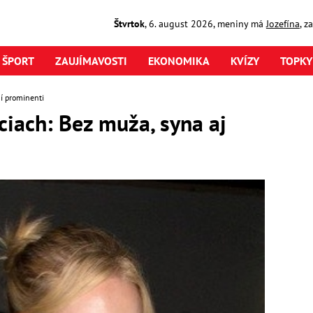
Štvrtok
,
6. august
2026
,
meniny má
Jozefína
, z
ŠPORT
ZAUJÍMAVOSTI
EKONOMIKA
KVÍZY
TOPKY
í prominenti
ciach: Bez muža, syna aj