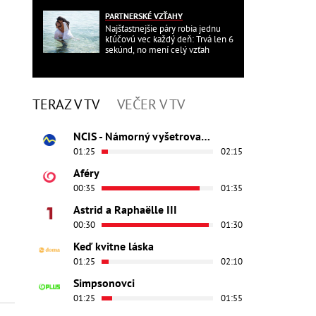
PARTNERSKÉ VZŤAHY
Najšťastnejšie páry robia jednu
kľúčovú vec každý deň: Trvá len 6
sekúnd, no mení celý vzťah
TERAZ V TV
VEČER V TV
NCIS - Námorný vyšetrovací úrad
01:25
02:15
Aféry
00:35
01:35
Astrid a Raphaëlle III
00:30
01:30
Keď kvitne láska
01:25
02:10
Simpsonovci
01:25
01:55