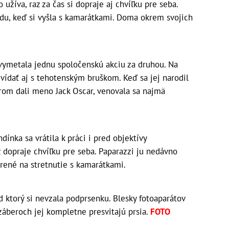
 užíva, raz za čas si dopraje aj chvíľku pre seba.
ndu, keď si vyšla s kamarátkami. Doma okrem svojich
vymetala jednu spoločenskú akciu za druhou. Na
vídať aj s tehotenským bruškom. Keď sa jej narodil
rom dali meno Jack Oscar, venovala sa najmä
dínka sa vrátila k práci i pred objektívy
ež dopraje chvíľku pre seba. Paparazzi ju nedávno
erené na stretnutie s kamarátkami.
d ktorý si nevzala podprsenku. Blesky fotoaparátov
 záberoch jej kompletne presvitajú prsia.
FOTO