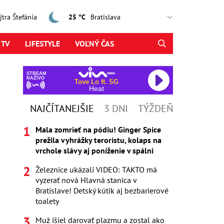
ajtra Štefánia
25 °C
 TV
LIFESTYLE
VOĽNÝ ČAS
STREAM
NAŽIVO
Tove Lo ft. SG
Heat
NAJČÍTANEJŠIE
3 DNI
TÝŽDEŇ
Mala zomrieť na pódiu! Ginger Spice
prežila vyhrážky teroristu, kolaps na
vrchole slávy aj poníženie v spálni
Železnice ukázali VIDEO: TAKTO má
vyzerať nová Hlavná stanica v
Bratislave! Detský kútik aj bezbarierové
toalety
Muž išiel darovať plazmu a zostal ako