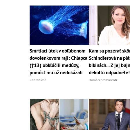
Smrtiaci útok v obľúbenom
Kam sa pozerať skô
dovolenkovom raji: Chlapca
Schindlerová na pláž
(†13) obkľúčili medúzy,
bikinách... Z jej bu
pomôcť mu už nedokázali
dekoltu odpadnete!
Zahraničné
Domáci prominenti